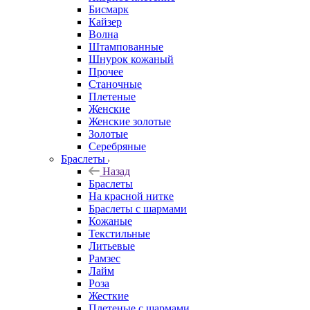
Бисмарк
Кайзер
Волна
Штампованные
Шнурок кожаный
Прочее
Станочные
Плетеные
Женские
Женские золотые
Золотые
Серебряные
Браслеты
Назад
Браслеты
На красной нитке
Браслеты с шармами
Кожаные
Текстильные
Литьевые
Рамзес
Лайм
Роза
Жесткие
Плетеные с шармами