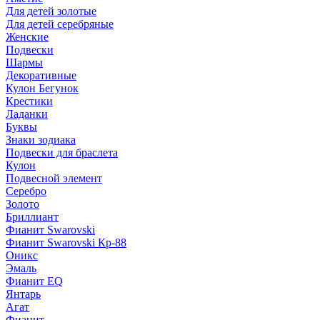
Для детей золотые
Для детей серебряные
Женские
Подвески
Шармы
Декоративные
Кулон Бегунок
Крестики
Ладанки
Буквы
Знаки зодиака
Подвески для браслета
Кулон
Подвесной элемент
Серебро
Золото
Бриллиант
Фианит Swarovski
Фианит Swarovski Кр-88
Оникс
Эмаль
Фианит EQ
Янтарь
Агат
Фианит