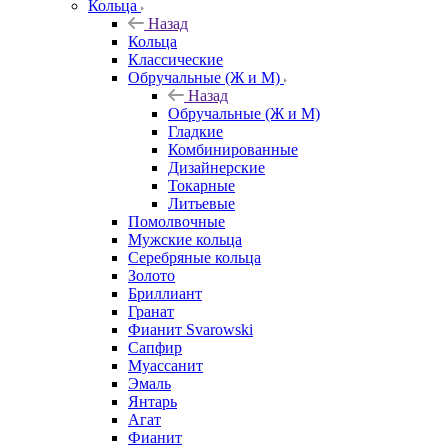
Кольца
Назад
Кольца
Классические
Обручальные (Ж и М)
Назад
Обручальные (Ж и М)
Гладкие
Комбинированные
Дизайнерские
Токарные
Литьевые
Помолвочные
Мужские кольца
Серебряные кольца
Золото
Бриллиант
Гранат
Фианит Svarowski
Сапфир
Муассанит
Эмаль
Янтарь
Агат
Фианит