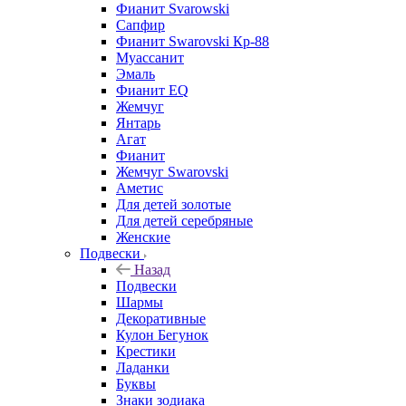
Фианит Svarowski
Сапфир
Фианит Swarovski Кр-88
Муассанит
Эмаль
Фианит EQ
Жемчуг
Янтарь
Агат
Фианит
Жемчуг Swarovski
Аметис
Для детей золотые
Для детей серебряные
Женские
Подвески
Назад
Подвески
Шармы
Декоративные
Кулон Бегунок
Крестики
Ладанки
Буквы
Знаки зодиака