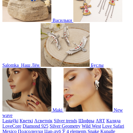
Васильки
Salomka
Наш Лён
Буслы
Maki
New
wave
Lastaўki
Кветкі
Асветнiк
Silver trends
Шифры
ART
Каляда
LoveCore
Diamond 925
Silver Geometry
Wild West
Love Safari
Mexico
Подсолнухи
Цар-дуб
Ў
4 elements
Snake
Kupalle