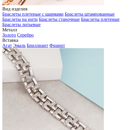
Вид изделия
Браслеты плетеные с шармами
Браслеты штампованные
Браслеты на нити
Браслеты станочные
Браслеты плетеные
Браслеты литьевые
Металл
Золото
Серебро
Вставка
Агат
Эмаль
Бриллиант
Фианит