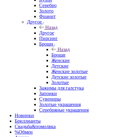
Серебро
Золото
Фианит
Другое
Назад
Другое
Пирсинг
Броши
Назад
Броши
Женские
Детские
Женские золотые
Детские золотые
Золотые
Зажимы для галстука
Запонки
Сувениры
Золотые украшения
Серебряные украшения
Новинки
Бриллианты
Свадьба&помолвка
%Обмен