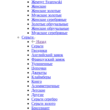
Жемчуг Svarowski
Женские
Женские золотые
Мужские золотые
Женские серебряные
Золотые обручальные
Женские обручальные
Мужские серебряные
Серьги
Назад
Серьги
Гвоздики
Английский замок
Французский замок
Удлиненные
Цепочки
Джекеты
Клаймберы
Конго
Асимметричные
Детские
Другие
Серьги серебро
Серьги золото
Бриллиант