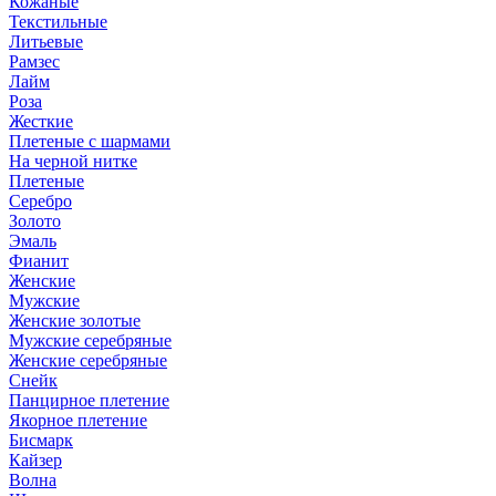
Кожаные
Текстильные
Литьевые
Рамзес
Лайм
Роза
Жесткие
Плетеные с шармами
На черной нитке
Плетеные
Серебро
Золото
Эмаль
Фианит
Женские
Мужские
Женские золотые
Мужские серебряные
Женские серебряные
Снейк
Панцирное плетение
Якорное плетение
Бисмарк
Кайзер
Волна