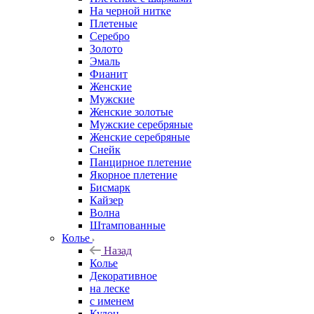
На черной нитке
Плетеные
Серебро
Золото
Эмаль
Фианит
Женские
Мужские
Женские золотые
Мужские серебряные
Женские серебряные
Снейк
Панцирное плетение
Якорное плетение
Бисмарк
Кайзер
Волна
Штампованные
Колье
Назад
Колье
Декоративное
на леске
с именем
Кулон