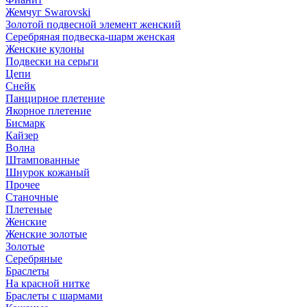
Жемчуг Swarovski
Золотой подвесной элемент женcкий
Серебряная подвеска-шарм женская
Женские кулоны
Подвески на серьги
Цепи
Снейк
Панцирное плетение
Якорное плетение
Бисмарк
Кайзер
Волна
Штампованные
Шнурок кожаный
Прочее
Станочные
Плетеные
Женские
Женские золотые
Золотые
Серебряные
Браслеты
На красной нитке
Браслеты с шармами