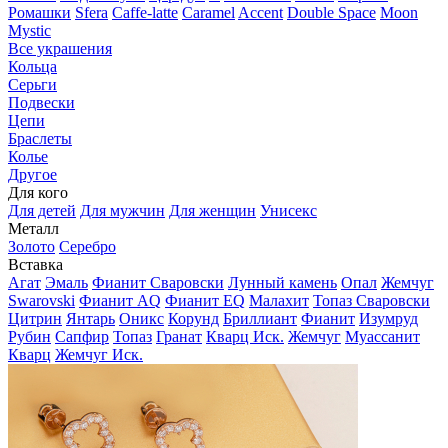
Ромашки
Sfera
Caffe-latte
Caramel
Accent
Double Space
Moon
Mystic
Все украшения
Кольца
Серьги
Подвески
Цепи
Браслеты
Колье
Другое
Для кого
Для детей
Для мужчин
Для женщин
Унисекс
Металл
Золото
Серебро
Вставка
Агат
Эмаль
Фианит Сваровски
Лунный камень
Опал
Жемчуг
Swarovski
Фианит AQ
Фианит EQ
Малахит
Топаз Сваровски
Цитрин
Янтарь
Оникс
Корунд
Бриллиант
Фианит
Изумруд
Рубин
Сапфир
Топаз
Гранат
Кварц Иск.
Жемчуг
Муассанит
Кварц
Жемчуг Иск.