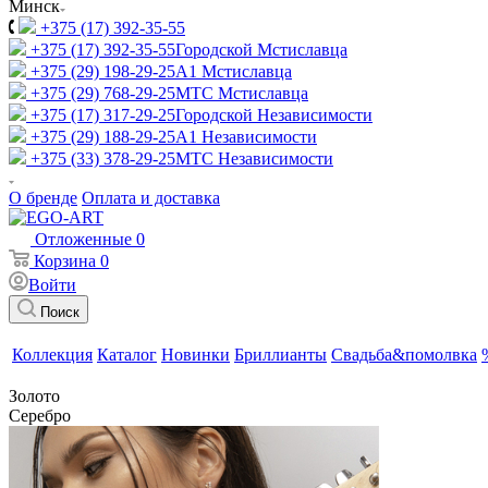
Минск
+375 (17) 392-35-55
+375 (17) 392-35-55
Городской Мстиславца
+375 (29) 198-29-25
A1 Мстиславца
+375 (29) 768-29-25
МТС Мстиславца
+375 (17) 317-29-25
Городской Независимости
+375 (29) 188-29-25
A1 Независимости
+375 (33) 378-29-25
МТС Независимости
О бренде
Оплата и доставка
Отложенные
0
Корзина
0
Войти
Поиск
Коллекция
Каталог
Новинки
Бриллианты
Свадьба&помолвка
Золото
Серебро