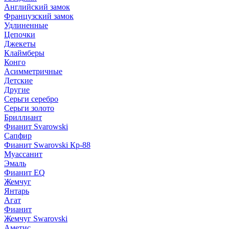
Английский замок
Французский замок
Удлиненные
Цепочки
Джекеты
Клаймберы
Конго
Асимметричные
Детские
Другие
Серьги серебро
Серьги золото
Бриллиант
Фианит Svarowski
Сапфир
Фианит Swarovski Кр-88
Муассанит
Эмаль
Фианит EQ
Жемчуг
Янтарь
Агат
Фианит
Жемчуг Swarovski
Аметис