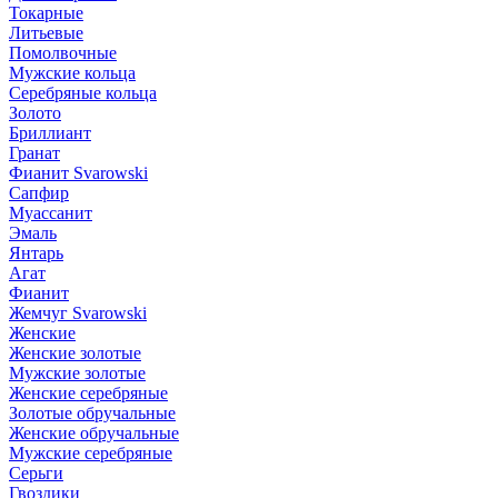
Токарные
Литьевые
Помолвочные
Мужские кольца
Серебряные кольца
Золото
Бриллиант
Гранат
Фианит Svarowski
Сапфир
Муассанит
Эмаль
Янтарь
Агат
Фианит
Жемчуг Svarowski
Женские
Женские золотые
Мужские золотые
Женские серебряные
Золотые обручальные
Женские обручальные
Мужские серебряные
Серьги
Гвоздики