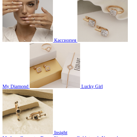
Кассиопея
My Diamond
Lucky Girl
Insight