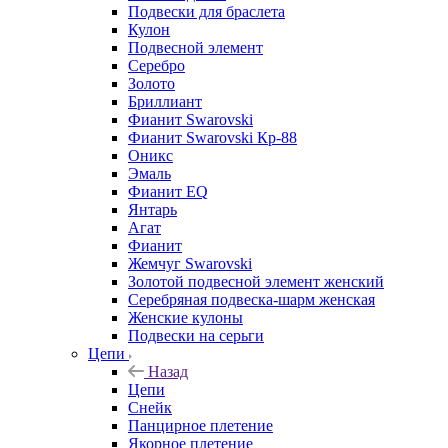
Подвески для браслета
Кулон
Подвесной элемент
Серебро
Золото
Бриллиант
Фианит Swarovski
Фианит Swarovski Кр-88
Оникс
Эмаль
Фианит EQ
Янтарь
Агат
Фианит
Жемчуг Swarovski
Золотой подвесной элемент женcкий
Серебряная подвеска-шарм женская
Женские кулоны
Подвески на серьги
Цепи
Назад
Цепи
Снейк
Панцирное плетение
Якорное плетение