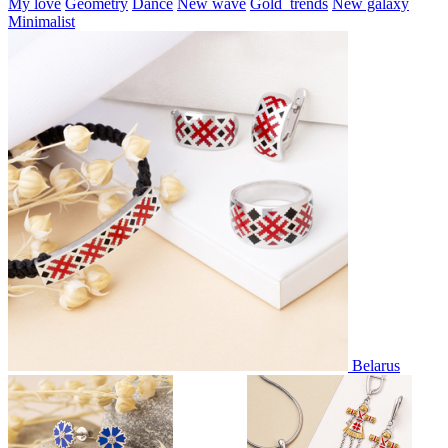
My love
Geometry
Dance
New wave
Gold_trends
New galaxy
Minimalist
Belarus