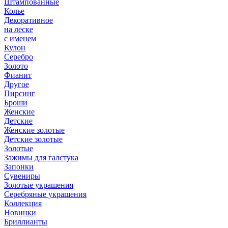
Штампованные
Колье
Декоративное
на леске
с именем
Кулон
Серебро
Золото
Фианит
Другое
Пирсинг
Броши
Женские
Детские
Женские золотые
Детские золотые
Золотые
Зажимы для галстука
Запонки
Сувениры
Золотые украшения
Серебряные украшения
Коллекция
Новинки
Бриллианты