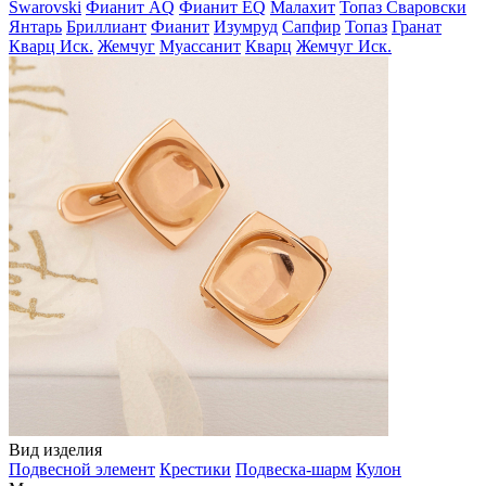
Swarovski
Фианит AQ
Фианит EQ
Малахит
Топаз Сваровски
Янтарь
Бриллиант
Фианит
Изумруд
Сапфир
Топаз
Гранат
Кварц Иск.
Жемчуг
Муассанит
Кварц
Жемчуг Иск.
Вид изделия
Подвесной элемент
Крестики
Подвеска-шарм
Кулон