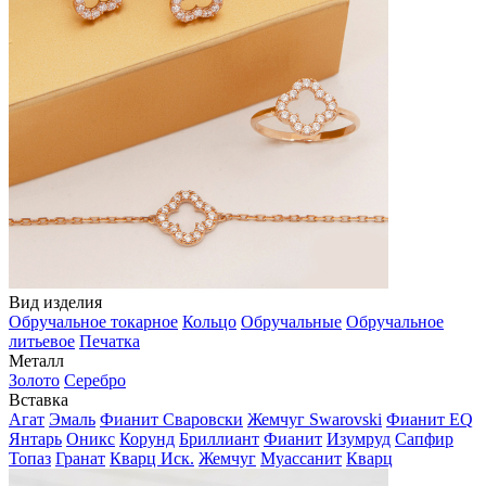
Вид изделия
Обручальное токарное
Кольцо
Обручальные
Обручальное
литьевое
Печатка
Металл
Золото
Серебро
Вставка
Агат
Эмаль
Фианит Сваровски
Жемчуг Swarovski
Фианит EQ
Янтарь
Оникс
Корунд
Бриллиант
Фианит
Изумруд
Сапфир
Топаз
Гранат
Кварц Иск.
Жемчуг
Муассанит
Кварц