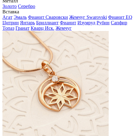
Металл
Золото
Серебро
Вставка
Агат
Эмаль
Фианит Сваровски
Жемчуг Swarovski
Фианит EQ
Цитрин
Янтарь
Бриллиант
Фианит
Изумруд
Рубин
Сапфир
Топаз
Гранат
Кварц Иск.
Жемчуг