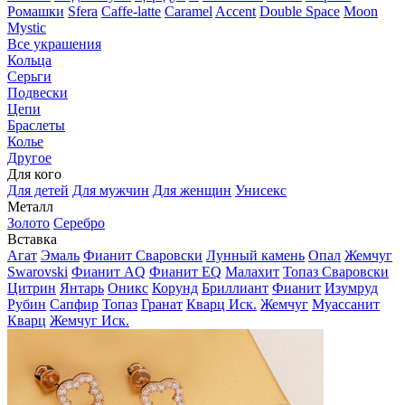
Ромашки
Sfera
Caffe-latte
Caramel
Accent
Double Space
Moon
Mystic
Все украшения
Кольца
Серьги
Подвески
Цепи
Браслеты
Колье
Другое
Для кого
Для детей
Для мужчин
Для женщин
Унисекс
Металл
Золото
Серебро
Вставка
Агат
Эмаль
Фианит Сваровски
Лунный камень
Опал
Жемчуг
Swarovski
Фианит AQ
Фианит EQ
Малахит
Топаз Сваровски
Цитрин
Янтарь
Оникс
Корунд
Бриллиант
Фианит
Изумруд
Рубин
Сапфир
Топаз
Гранат
Кварц Иск.
Жемчуг
Муассанит
Кварц
Жемчуг Иск.