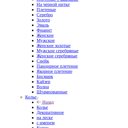
На черной нитке
Плетеные
Серебро
Золото
Эмаль
Фианит
Женские
Мужские
Женские золотые
Мужские серебряные
Женские серебряные
Снейк
Панцирное плетение
Якорное плетение
Бисмарк
Кайзер
Волна
Штампованные
Колье
Назад
Колье
Декоративное
на леске
с именем
Кулон