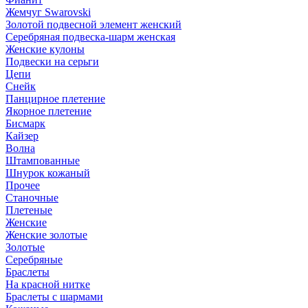
Жемчуг Swarovski
Золотой подвесной элемент женcкий
Серебряная подвеска-шарм женская
Женские кулоны
Подвески на серьги
Цепи
Снейк
Панцирное плетение
Якорное плетение
Бисмарк
Кайзер
Волна
Штампованные
Шнурок кожаный
Прочее
Станочные
Плетеные
Женские
Женские золотые
Золотые
Серебряные
Браслеты
На красной нитке
Браслеты с шармами