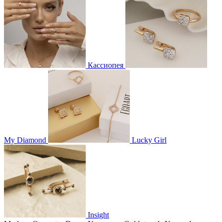
Кассиопея
My Diamond
Lucky Girl
Insight