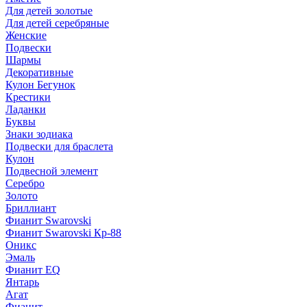
Для детей золотые
Для детей серебряные
Женские
Подвески
Шармы
Декоративные
Кулон Бегунок
Крестики
Ладанки
Буквы
Знаки зодиака
Подвески для браслета
Кулон
Подвесной элемент
Серебро
Золото
Бриллиант
Фианит Swarovski
Фианит Swarovski Кр-88
Оникс
Эмаль
Фианит EQ
Янтарь
Агат
Фианит