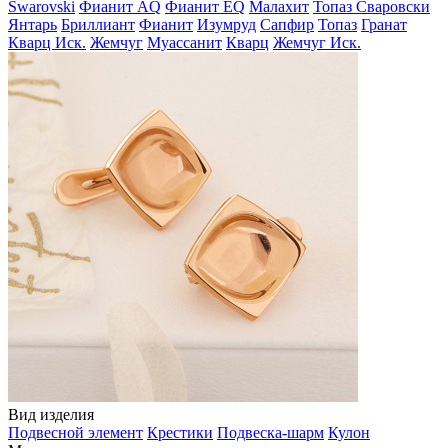
Swarovski
Фианит AQ
Фианит EQ
Малахит
Топаз Сваровски
Янтарь
Бриллиант
Фианит
Изумруд
Сапфир
Топаз
Гранат
Кварц Иск.
Жемчуг
Муассанит
Кварц
Жемчуг Иск.
Вид изделия
Подвесной элемент
Крестики
Подвеска-шарм
Кулон