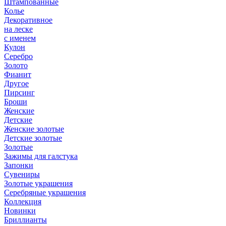
Штампованные
Колье
Декоративное
на леске
с именем
Кулон
Серебро
Золото
Фианит
Другое
Пирсинг
Броши
Женские
Детские
Женские золотые
Детские золотые
Золотые
Зажимы для галстука
Запонки
Сувениры
Золотые украшения
Серебряные украшения
Коллекция
Новинки
Бриллианты