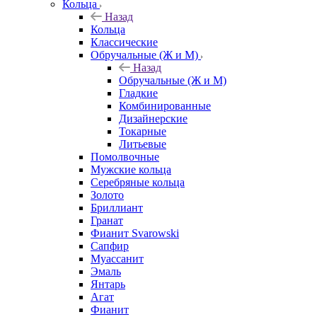
Кольца
Назад
Кольца
Классические
Обручальные (Ж и М)
Назад
Обручальные (Ж и М)
Гладкие
Комбинированные
Дизайнерские
Токарные
Литьевые
Помолвочные
Мужские кольца
Серебряные кольца
Золото
Бриллиант
Гранат
Фианит Svarowski
Сапфир
Муассанит
Эмаль
Янтарь
Агат
Фианит