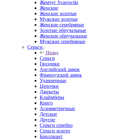
Жемчуг Svarowski
Женские
Женские золотые
Мужские золотые
Женские серебряные
Золотые обручальные
Женские обручальные
Мужские серебряные
Серьги
Назад
Серьги
Гвоздики
Английский замок
Французский замок
Удлиненные
Цепочки
Джекеты
Клаймберы
Конго
Асимметричные
Детские
Другие
Серьги серебро
Серьги золото
Бриллиант