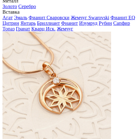
Металл
Золото
Серебро
Вставка
Агат
Эмаль
Фианит Сваровски
Жемчуг Swarovski
Фианит EQ
Цитрин
Янтарь
Бриллиант
Фианит
Изумруд
Рубин
Сапфир
Топаз
Гранат
Кварц Иск.
Жемчуг