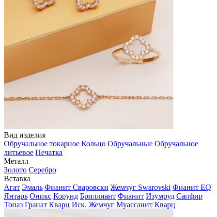
Вид изделия
Обручальное токарное
Кольцо
Обручальные
Обручальное
литьевое
Печатка
Металл
Золото
Серебро
Вставка
Агат
Эмаль
Фианит Сваровски
Жемчуг Swarovski
Фианит EQ
Янтарь
Оникс
Корунд
Бриллиант
Фианит
Изумруд
Сапфир
Топаз
Гранат
Кварц Иск.
Жемчуг
Муассанит
Кварц