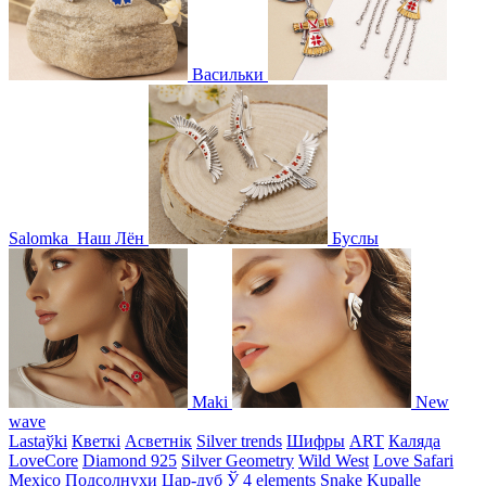
Васильки
Salomka
Наш Лён
Буслы
Maki
New
wave
Lastaўki
Кветкі
Асветнiк
Silver trends
Шифры
ART
Каляда
LoveCore
Diamond 925
Silver Geometry
Wild West
Love Safari
Mexico
Подсолнухи
Цар-дуб
Ў
4 elements
Snake
Kupalle