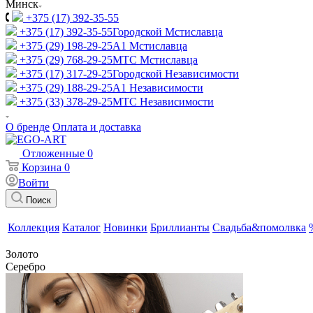
Минск
+375 (17) 392-35-55
+375 (17) 392-35-55
Городской Мстиславца
+375 (29) 198-29-25
A1 Мстиславца
+375 (29) 768-29-25
МТС Мстиславца
+375 (17) 317-29-25
Городской Независимости
+375 (29) 188-29-25
A1 Независимости
+375 (33) 378-29-25
МТС Независимости
О бренде
Оплата и доставка
Отложенные
0
Корзина
0
Войти
Поиск
Коллекция
Каталог
Новинки
Бриллианты
Свадьба&помолвка
Золото
Серебро