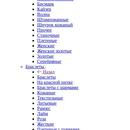
Бисмарк
Кайзер
Волна
Штампованные
Шнурок кожаный
Прочее
Станочные
Плетеные
Женские
Женские золотые
Золотые
Серебряные
Браслеты
Назад
Браслеты
На красной нитке
Браслеты с шармами
Кожаные
Текстильные
Литьевые
Рамзес
Лайм
Роза
Жесткие
Плетеные с шармами