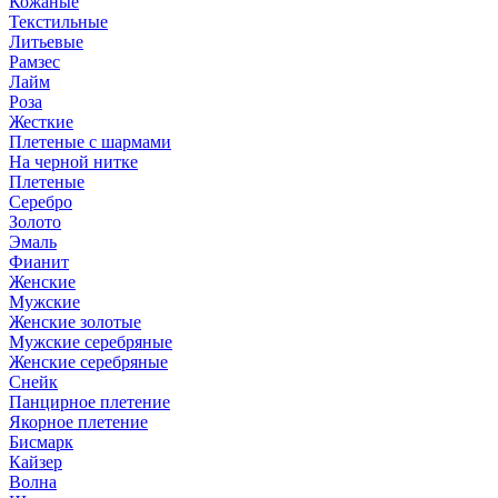
Кожаные
Текстильные
Литьевые
Рамзес
Лайм
Роза
Жесткие
Плетеные с шармами
На черной нитке
Плетеные
Серебро
Золото
Эмаль
Фианит
Женские
Мужские
Женские золотые
Мужские серебряные
Женские серебряные
Снейк
Панцирное плетение
Якорное плетение
Бисмарк
Кайзер
Волна