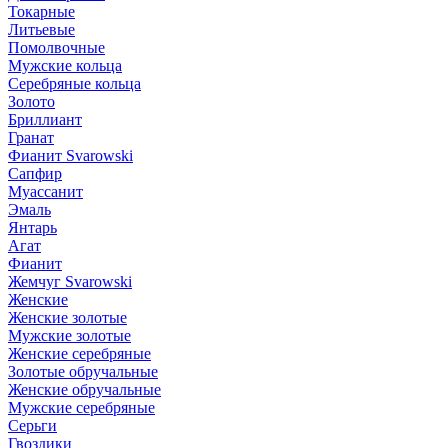
Токарные
Литьевые
Помолвочные
Мужские кольца
Серебряные кольца
Золото
Бриллиант
Гранат
Фианит Svarowski
Сапфир
Муассанит
Эмаль
Янтарь
Агат
Фианит
Жемчуг Svarowski
Женские
Женские золотые
Мужские золотые
Женские серебряные
Золотые обручальные
Женские обручальные
Мужские серебряные
Серьги
Гвоздики