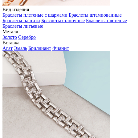
Вид изделия
Браслеты плетеные с шармами
Браслеты штампованные
Браслеты на нити
Браслеты станочные
Браслеты плетеные
Браслеты литьевые
Металл
Золото
Серебро
Вставка
Агат
Эмаль
Бриллиант
Фианит