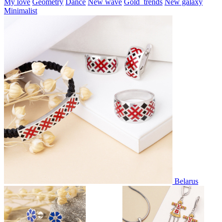
My love
Geometry
Dance
New wave
Gold_trends
New galaxy
Minimalist
Belarus