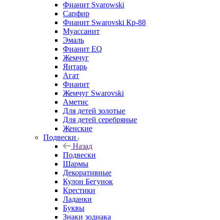
Фианит Svarowski
Сапфир
Фианит Swarovski Кр-88
Муассанит
Эмаль
Фианит EQ
Жемчуг
Янтарь
Агат
Фианит
Жемчуг Swarovski
Аметис
Для детей золотые
Для детей серебряные
Женские
Подвески
Назад
Подвески
Шармы
Декоративные
Кулон Бегунок
Крестики
Ладанки
Буквы
Знаки зодиака