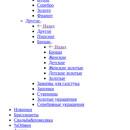
Серебро
Золото
Фианит
Другое
Назад
Другое
Пирсинг
Броши
Назад
Броши
Женские
Детские
Женские золотые
Детские золотые
Золотые
Зажимы для галстука
Запонки
Сувениры
Золотые украшения
Серебряные украшения
Новинки
Бриллианты
Свадьба&помолвка
%Обмен