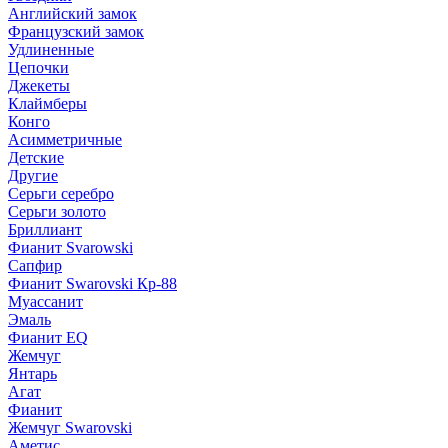
Английский замок
Французский замок
Удлиненные
Цепочки
Джекеты
Клаймберы
Конго
Асимметричные
Детские
Другие
Серьги серебро
Серьги золото
Бриллиант
Фианит Svarowski
Сапфир
Фианит Swarovski Кр-88
Муассанит
Эмаль
Фианит EQ
Жемчуг
Янтарь
Агат
Фианит
Жемчуг Swarovski
Аметис