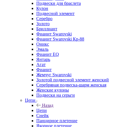
Подвески для браслета
Кулон
Подвесной элемент
Серебро
Золото
Бриллиант
Фианит Swarovski
Фианит Swarovski Кр-88
Оникс
Эмаль
Фианит EQ
Янтарь
Агат
Фианит
Жемчуг Swarovski
Золотой подвесной элемент женcкий
Серебряная подвеска-шарм женская
Женские кулоны
Подвески на серьги
Цепи
Назад
Цепи
Снейк
Панцирное плетение
Якорное плетение