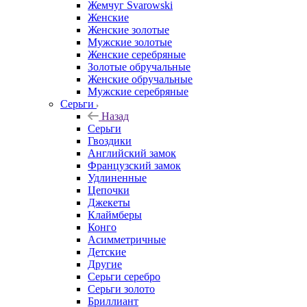
Жемчуг Svarowski
Женские
Женские золотые
Мужские золотые
Женские серебряные
Золотые обручальные
Женские обручальные
Мужские серебряные
Серьги
Назад
Серьги
Гвоздики
Английский замок
Французский замок
Удлиненные
Цепочки
Джекеты
Клаймберы
Конго
Асимметричные
Детские
Другие
Серьги серебро
Серьги золото
Бриллиант