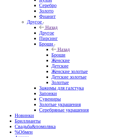
Серебро
Золото
Фианит
Другое
Назад
Другое
Пирсинг
Броши
Назад
Броши
Женские
Детские
Женские золотые
Детские золотые
Золотые
Зажимы для галстука
Запонки
Сувениры
Золотые украшения
Серебряные украшения
Новинки
Бриллианты
Свадьба&помолвка
%Обмен