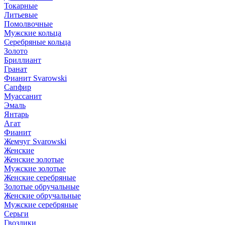
Токарные
Литьевые
Помолвочные
Мужские кольца
Серебряные кольца
Золото
Бриллиант
Гранат
Фианит Svarowski
Сапфир
Муассанит
Эмаль
Янтарь
Агат
Фианит
Жемчуг Svarowski
Женские
Женские золотые
Мужские золотые
Женские серебряные
Золотые обручальные
Женские обручальные
Мужские серебряные
Серьги
Гвоздики