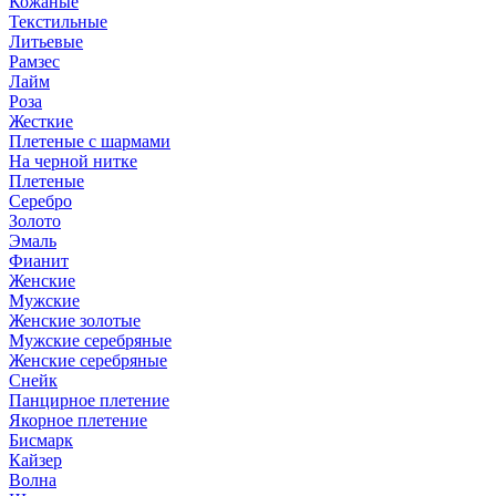
Кожаные
Текстильные
Литьевые
Рамзес
Лайм
Роза
Жесткие
Плетеные с шармами
На черной нитке
Плетеные
Серебро
Золото
Эмаль
Фианит
Женские
Мужские
Женские золотые
Мужские серебряные
Женские серебряные
Снейк
Панцирное плетение
Якорное плетение
Бисмарк
Кайзер
Волна