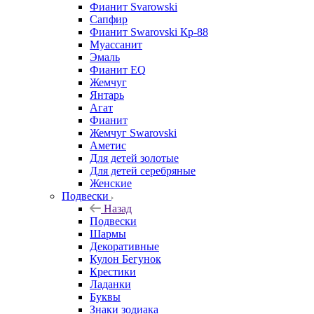
Фианит Svarowski
Сапфир
Фианит Swarovski Кр-88
Муассанит
Эмаль
Фианит EQ
Жемчуг
Янтарь
Агат
Фианит
Жемчуг Swarovski
Аметис
Для детей золотые
Для детей серебряные
Женские
Подвески
Назад
Подвески
Шармы
Декоративные
Кулон Бегунок
Крестики
Ладанки
Буквы
Знаки зодиака