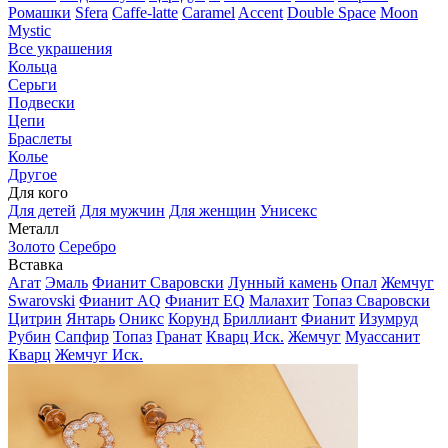
Ромашки
Sfera
Caffe-latte
Caramel
Accent
Double Space
Moon
Mystic
Все украшения
Кольца
Серьги
Подвески
Цепи
Браслеты
Колье
Другое
Для кого
Для детей
Для мужчин
Для женщин
Унисекс
Металл
Золото
Серебро
Вставка
Агат
Эмаль
Фианит Сваровски
Лунный камень
Опал
Жемчуг
Swarovski
Фианит AQ
Фианит EQ
Малахит
Топаз Сваровски
Цитрин
Янтарь
Оникс
Корунд
Бриллиант
Фианит
Изумруд
Рубин
Сапфир
Топаз
Гранат
Кварц Иск.
Жемчуг
Муассанит
Кварц
Жемчуг Иск.