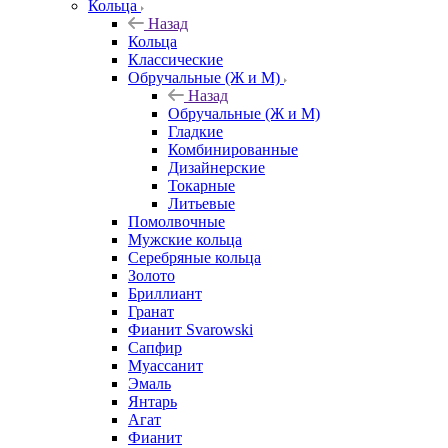
Кольца
Назад
Кольца
Классические
Обручальные (Ж и М)
Назад
Обручальные (Ж и М)
Гладкие
Комбинированные
Дизайнерские
Токарные
Литьевые
Помолвочные
Мужские кольца
Серебряные кольца
Золото
Бриллиант
Гранат
Фианит Svarowski
Сапфир
Муассанит
Эмаль
Янтарь
Агат
Фианит