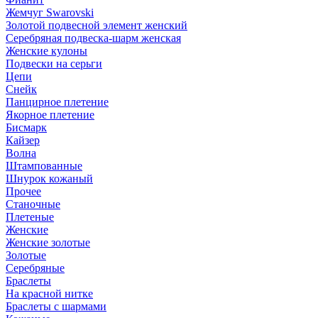
Жемчуг Swarovski
Золотой подвесной элемент женcкий
Серебряная подвеска-шарм женская
Женские кулоны
Подвески на серьги
Цепи
Снейк
Панцирное плетение
Якорное плетение
Бисмарк
Кайзер
Волна
Штампованные
Шнурок кожаный
Прочее
Станочные
Плетеные
Женские
Женские золотые
Золотые
Серебряные
Браслеты
На красной нитке
Браслеты с шармами