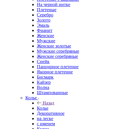
На черной нитке
Плетеные
Серебро
Золото
Эмаль
Фианит
Женские
Мужские
Женские золотые
Мужские серебряные
Женские серебряные
Снейк
Панцирное плетение
Якорное плетение
Бисмарк
Кайзер
Волна
Штампованные
Колье
Назад
Колье
Декоративное
на леске
с именем
Кулон