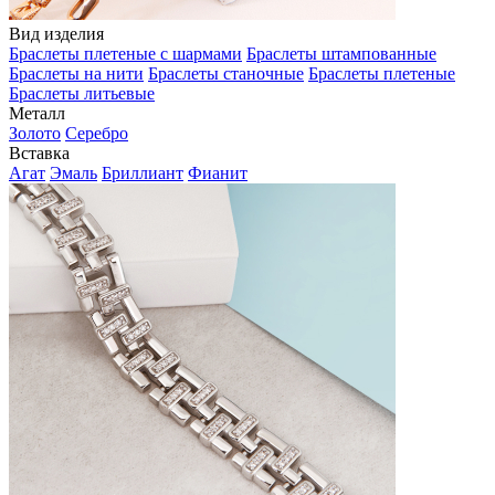
Вид изделия
Браслеты плетеные с шармами
Браслеты штампованные
Браслеты на нити
Браслеты станочные
Браслеты плетеные
Браслеты литьевые
Металл
Золото
Серебро
Вставка
Агат
Эмаль
Бриллиант
Фианит