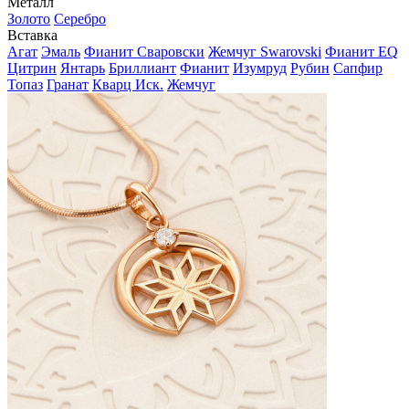
Металл
Золото
Серебро
Вставка
Агат
Эмаль
Фианит Сваровски
Жемчуг Swarovski
Фианит EQ
Цитрин
Янтарь
Бриллиант
Фианит
Изумруд
Рубин
Сапфир
Топаз
Гранат
Кварц Иск.
Жемчуг