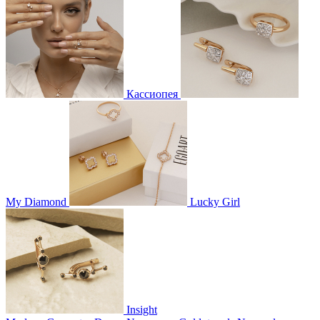
Кассиопея
My Diamond
Lucky Girl
Insight