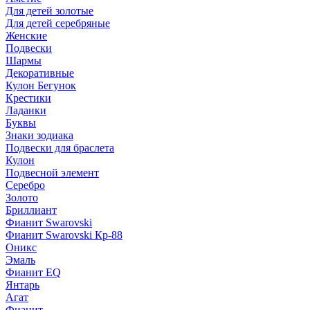
Для детей золотые
Для детей серебряные
Женские
Подвески
Шармы
Декоративные
Кулон Бегунок
Крестики
Ладанки
Буквы
Знаки зодиака
Подвески для браслета
Кулон
Подвесной элемент
Серебро
Золото
Бриллиант
Фианит Swarovski
Фианит Swarovski Кр-88
Оникс
Эмаль
Фианит EQ
Янтарь
Агат
Фианит