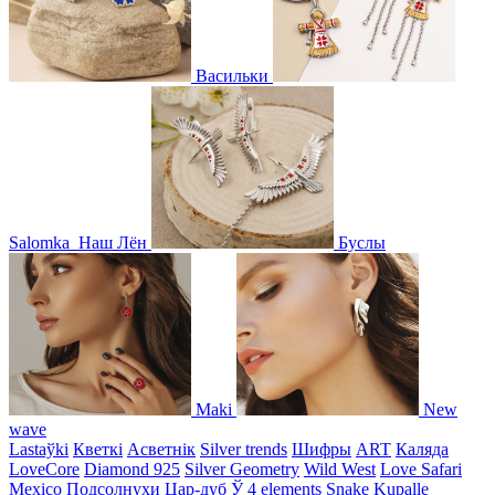
Васильки
Salomka
Наш Лён
Буслы
Maki
New
wave
Lastaўki
Кветкі
Асветнiк
Silver trends
Шифры
ART
Каляда
LoveCore
Diamond 925
Silver Geometry
Wild West
Love Safari
Mexico
Подсолнухи
Цар-дуб
Ў
4 elements
Snake
Kupalle