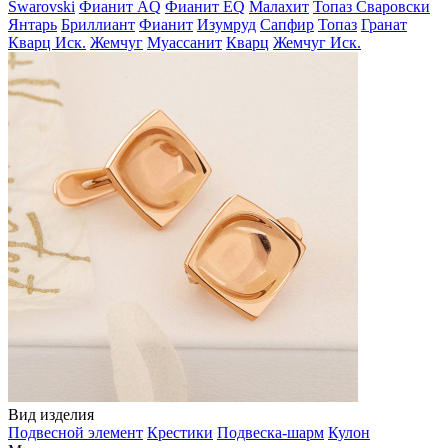
Swarovski
Фианит AQ
Фианит EQ
Малахит
Топаз Сваровски
Янтарь
Бриллиант
Фианит
Изумруд
Сапфир
Топаз
Гранат
Кварц Иск.
Жемчуг
Муассанит
Кварц
Жемчуг Иск.
Вид изделия
Подвесной элемент
Крестики
Подвеска-шарм
Кулон