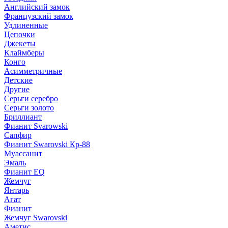
Английский замок
Французский замок
Удлиненные
Цепочки
Джекеты
Клаймберы
Конго
Асимметричные
Детские
Другие
Серьги серебро
Серьги золото
Бриллиант
Фианит Svarowski
Сапфир
Фианит Swarovski Кр-88
Муассанит
Эмаль
Фианит EQ
Жемчуг
Янтарь
Агат
Фианит
Жемчуг Swarovski
Аметис