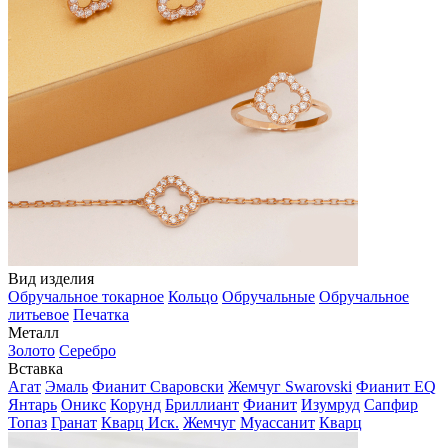
Вид изделия
Обручальное токарное
Кольцо
Обручальные
Обручальное
литьевое
Печатка
Металл
Золото
Серебро
Вставка
Агат
Эмаль
Фианит Сваровски
Жемчуг Swarovski
Фианит EQ
Янтарь
Оникс
Корунд
Бриллиант
Фианит
Изумруд
Сапфир
Топаз
Гранат
Кварц Иск.
Жемчуг
Муассанит
Кварц