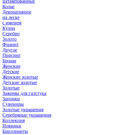
Штампованные
Колье
Декоративное
на леске
с именем
Кулон
Серебро
Золото
Фианит
Другое
Пирсинг
Броши
Женские
Детские
Женские золотые
Детские золотые
Золотые
Зажимы для галстука
Запонки
Сувениры
Золотые украшения
Серебряные украшения
Коллекция
Новинки
Бриллианты