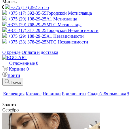
Минск
+375 (17) 392-35-55
+375 (17) 392-35-55
Городской Мстиславца
+375 (29) 198-29-25
A1 Мстиславца
+375 (29) 768-29-25
МТС Мстиславца
+375 (17) 317-29-25
Городской Независимости
+375 (29) 188-29-25
A1 Независимости
+375 (33) 378-29-25
МТС Независимости
О бренде
Оплата и доставка
Отложенные
0
Корзина
0
Войти
Поиск
Коллекция
Каталог
Новинки
Бриллианты
Свадьба&помолвка
Золото
Серебро