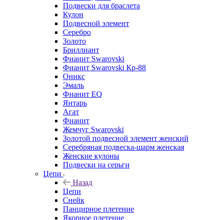
Подвески для браслета
Кулон
Подвесной элемент
Серебро
Золото
Бриллиант
Фианит Swarovski
Фианит Swarovski Кр-88
Оникс
Эмаль
Фианит EQ
Янтарь
Агат
Фианит
Жемчуг Swarovski
Золотой подвесной элемент женcкий
Серебряная подвеска-шарм женская
Женские кулоны
Подвески на серьги
Цепи
Назад
Цепи
Снейк
Панцирное плетение
Якорное плетение