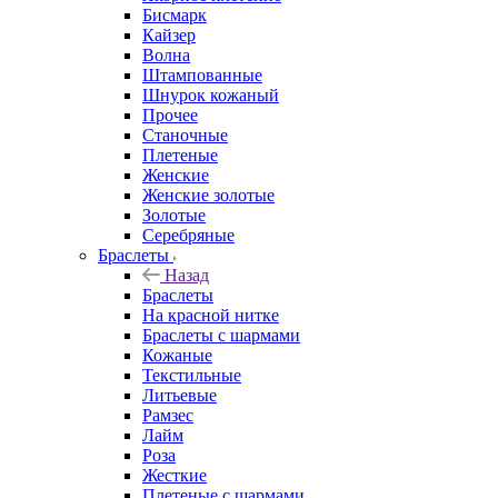
Бисмарк
Кайзер
Волна
Штампованные
Шнурок кожаный
Прочее
Станочные
Плетеные
Женские
Женские золотые
Золотые
Серебряные
Браслеты
Назад
Браслеты
На красной нитке
Браслеты с шармами
Кожаные
Текстильные
Литьевые
Рамзес
Лайм
Роза
Жесткие
Плетеные с шармами