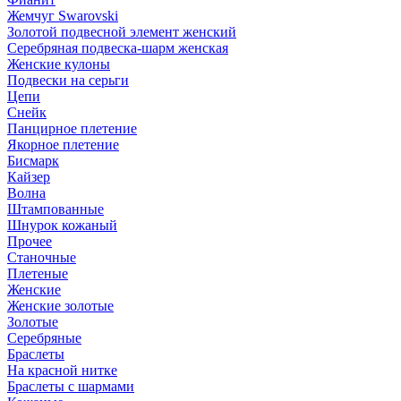
Жемчуг Swarovski
Золотой подвесной элемент женcкий
Серебряная подвеска-шарм женская
Женские кулоны
Подвески на серьги
Цепи
Снейк
Панцирное плетение
Якорное плетение
Бисмарк
Кайзер
Волна
Штампованные
Шнурок кожаный
Прочее
Станочные
Плетеные
Женские
Женские золотые
Золотые
Серебряные
Браслеты
На красной нитке
Браслеты с шармами