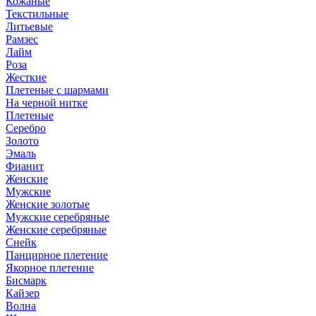
Кожаные
Текстильные
Литьевые
Рамзес
Лайм
Роза
Жесткие
Плетеные с шармами
На черной нитке
Плетеные
Серебро
Золото
Эмаль
Фианит
Женские
Мужские
Женские золотые
Мужские серебряные
Женские серебряные
Снейк
Панцирное плетение
Якорное плетение
Бисмарк
Кайзер
Волна