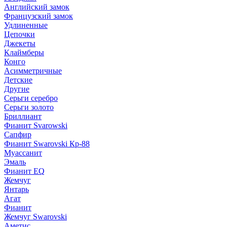
Английский замок
Французский замок
Удлиненные
Цепочки
Джекеты
Клаймберы
Конго
Асимметричные
Детские
Другие
Серьги серебро
Серьги золото
Бриллиант
Фианит Svarowski
Сапфир
Фианит Swarovski Кр-88
Муассанит
Эмаль
Фианит EQ
Жемчуг
Янтарь
Агат
Фианит
Жемчуг Swarovski
Аметис