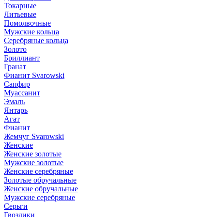
Токарные
Литьевые
Помолвочные
Мужские кольца
Серебряные кольца
Золото
Бриллиант
Гранат
Фианит Svarowski
Сапфир
Муассанит
Эмаль
Янтарь
Агат
Фианит
Жемчуг Svarowski
Женские
Женские золотые
Мужские золотые
Женские серебряные
Золотые обручальные
Женские обручальные
Мужские серебряные
Серьги
Гвоздики