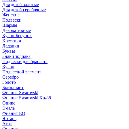
Для детей золотые
Для детей серебряные
Женские
Подвески
Шармы
Декоративные
Кулон Бегунок
Крестики
Ладанки
Буквы
Знаки зодиака
Подвески для браслета
Кулон
Подвесной элемент
Серебро
Золото
Бриллиант
Фианит Swarovski
Фианит Swarovski Кр-88
Оникс
Эмаль
Фианит EQ
Янтарь
Агат
Фианит