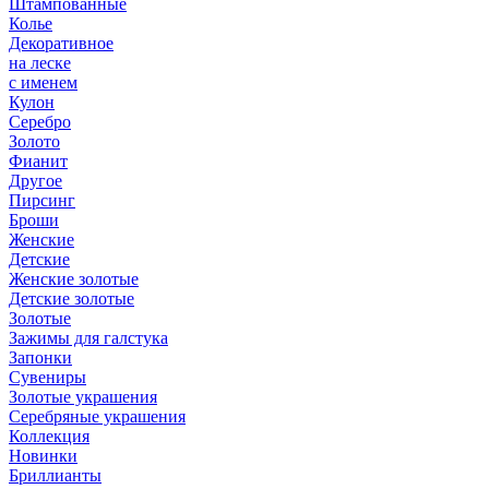
Штампованные
Колье
Декоративное
на леске
с именем
Кулон
Серебро
Золото
Фианит
Другое
Пирсинг
Броши
Женские
Детские
Женские золотые
Детские золотые
Золотые
Зажимы для галстука
Запонки
Сувениры
Золотые украшения
Серебряные украшения
Коллекция
Новинки
Бриллианты