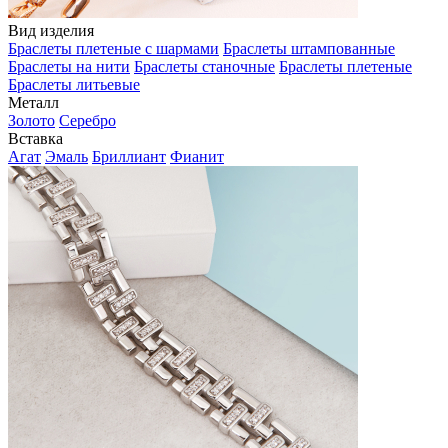
Вид изделия
Браслеты плетеные с шармами
Браслеты штампованные
Браслеты на нити
Браслеты станочные
Браслеты плетеные
Браслеты литьевые
Металл
Золото
Серебро
Вставка
Агат
Эмаль
Бриллиант
Фианит