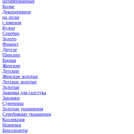
Штампованные
Колье
Декоративное
на леске
с именем
Кулон
Серебро
Золото
Фианит
Другое
Пирсинг
Броши
Женские
Детские
Женские золотые
Детские золотые
Золотые
Зажимы для галстука
Запонки
Сувениры
Золотые украшения
Серебряные украшения
Коллекция
Новинки
Бриллианты