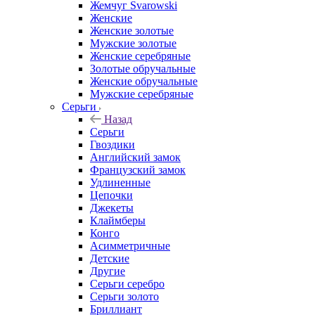
Жемчуг Svarowski
Женские
Женские золотые
Мужские золотые
Женские серебряные
Золотые обручальные
Женские обручальные
Мужские серебряные
Серьги
Назад
Серьги
Гвоздики
Английский замок
Французский замок
Удлиненные
Цепочки
Джекеты
Клаймберы
Конго
Асимметричные
Детские
Другие
Серьги серебро
Серьги золото
Бриллиант