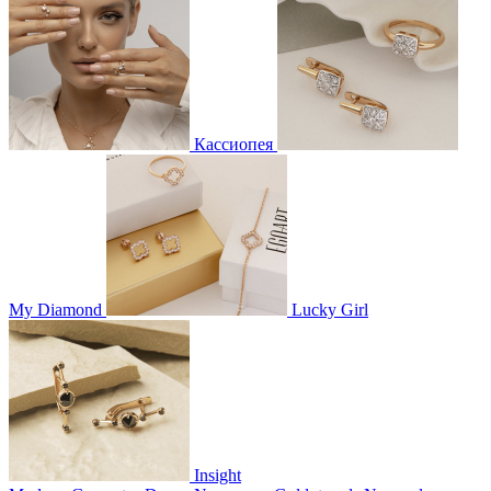
Кассиопея
My Diamond
Lucky Girl
Insight