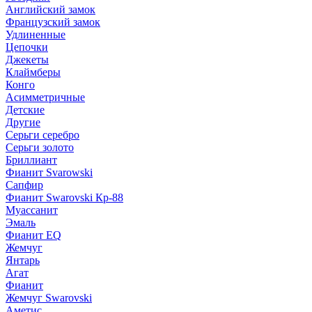
Английский замок
Французский замок
Удлиненные
Цепочки
Джекеты
Клаймберы
Конго
Асимметричные
Детские
Другие
Серьги серебро
Серьги золото
Бриллиант
Фианит Svarowski
Сапфир
Фианит Swarovski Кр-88
Муассанит
Эмаль
Фианит EQ
Жемчуг
Янтарь
Агат
Фианит
Жемчуг Swarovski
Аметис