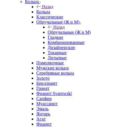
Кольца
Назад
Кольца
Классические
Обручальные (Ж и М)
Назад
Обручальные (Ж и М)
Гладкие
Комбинированные
Дизайнерские
Токарные
Литьевые
Помолвочные
Мужские кольца
Серебряные кольца
Золото
Бриллиант
Гранат
Фианит Svarowski
Сапфир
Муассанит
Эмаль
Янтарь
Агат
Фианит