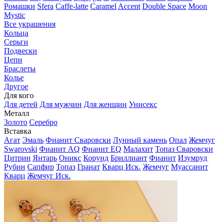
Ромашки
Sfera
Caffe-latte
Caramel
Accent
Double Space
Moon
Mystic
Все украшения
Кольца
Серьги
Подвески
Цепи
Браслеты
Колье
Другое
Для кого
Для детей
Для мужчин
Для женщин
Унисекс
Металл
Золото
Серебро
Вставка
Агат
Эмаль
Фианит Сваровски
Лунный камень
Опал
Жемчуг
Swarovski
Фианит AQ
Фианит EQ
Малахит
Топаз Сваровски
Цитрин
Янтарь
Оникс
Корунд
Бриллиант
Фианит
Изумруд
Рубин
Сапфир
Топаз
Гранат
Кварц Иск.
Жемчуг
Муассанит
Кварц
Жемчуг Иск.