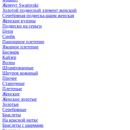
Жемчуг Swarovski
Золотой подвесной элемент женcкий
Серебряная подвеска-шарм женская
Женские кулоны
Подвески на серьги
Цепи
Снейк
Панцирное плетение
Якорное плетение
Бисмарк
Кайзер
Волна
Штампованные
Шнурок кожаный
Прочее
Станочные
Плетеные
Женские
Женские золотые
Золотые
Серебряные
Браслеты
На красной нитке
Браслеты с шармами