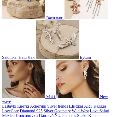
Васильки
Salomka
Наш Лён
Буслы
Maki
New
wave
Lastaўki
Кветкі
Асветнiк
Silver trends
Шифры
ART
Каляда
LoveCore
Diamond 925
Silver Geometry
Wild West
Love Safari
Mexico
Подсолнухи
Цар-дуб
Ў
4 elements
Snake
Kupalle