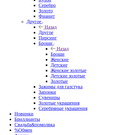
Серебро
Золото
Фианит
Другое
Назад
Другое
Пирсинг
Броши
Назад
Броши
Женские
Детские
Женские золотые
Детские золотые
Золотые
Зажимы для галстука
Запонки
Сувениры
Золотые украшения
Серебряные украшения
Новинки
Бриллианты
Свадьба&помолвка
%Обмен