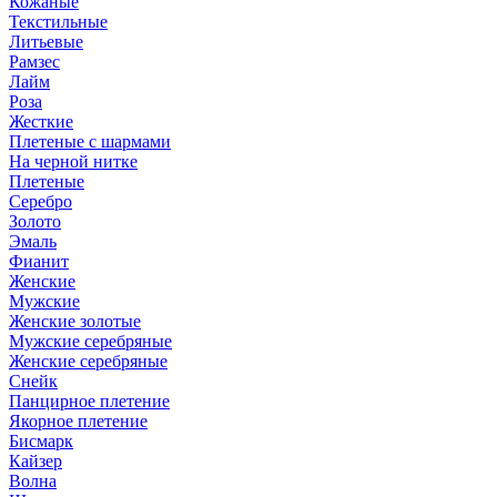
Кожаные
Текстильные
Литьевые
Рамзес
Лайм
Роза
Жесткие
Плетеные с шармами
На черной нитке
Плетеные
Серебро
Золото
Эмаль
Фианит
Женские
Мужские
Женские золотые
Мужские серебряные
Женские серебряные
Снейк
Панцирное плетение
Якорное плетение
Бисмарк
Кайзер
Волна