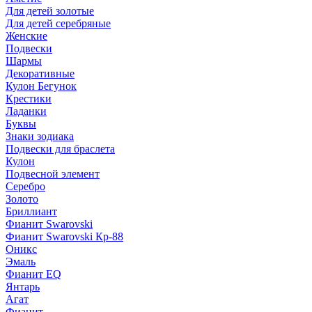
Для детей золотые
Для детей серебряные
Женские
Подвески
Шармы
Декоративные
Кулон Бегунок
Крестики
Ладанки
Буквы
Знаки зодиака
Подвески для браслета
Кулон
Подвесной элемент
Серебро
Золото
Бриллиант
Фианит Swarovski
Фианит Swarovski Кр-88
Оникс
Эмаль
Фианит EQ
Янтарь
Агат
Фианит