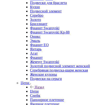
Подвески для браслета
Кулон
Подвесной элемент
Серебро
Золото
Бриллиант
Фианит Swarovski
Фианит Swarovski Кр-88
Оникс
Эмаль
Фианит EQ
Янтарь
Агат
Фианит
Жемчуг Swarovski
Золотой подвесной элемент женcкий
Серебряная подвеска-шарм женская
Женские кулоны
Подвески на серьги
Цепи
Назад
Цепи
Снейк
Панцирное плетение
Якорное плетение