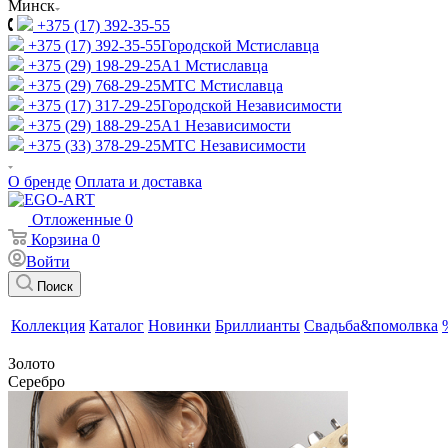
Минск
+375 (17) 392-35-55
+375 (17) 392-35-55
Городской Мстиславца
+375 (29) 198-29-25
A1 Мстиславца
+375 (29) 768-29-25
МТС Мстиславца
+375 (17) 317-29-25
Городской Независимости
+375 (29) 188-29-25
A1 Независимости
+375 (33) 378-29-25
МТС Независимости
О бренде
Оплата и доставка
Отложенные
0
Корзина
0
Войти
Поиск
Коллекция
Каталог
Новинки
Бриллианты
Свадьба&помолвка
Золото
Серебро