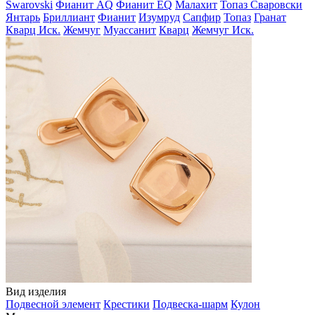
Swarovski
Фианит AQ
Фианит EQ
Малахит
Топаз Сваровски
Янтарь
Бриллиант
Фианит
Изумруд
Сапфир
Топаз
Гранат
Кварц Иск.
Жемчуг
Муассанит
Кварц
Жемчуг Иск.
Вид изделия
Подвесной элемент
Крестики
Подвеска-шарм
Кулон