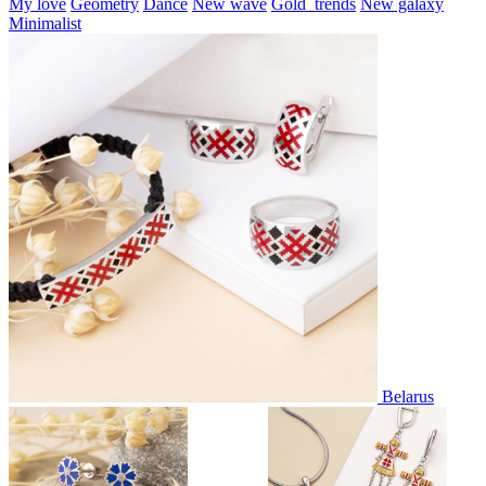
My love
Geometry
Dance
New wave
Gold_trends
New galaxy
Minimalist
Belarus