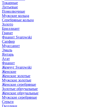
Токарные
Литьевые
Помолвочные
Мужские кольца
Серебряные кольца
Золото
Бриллиант
Гранат
Фианит Svarowski
Сапфир
Муассанит
Эмаль
Янтарь
Агат
Фианит
Жемчуг Svarowski
Женские
Женские золотые
Мужские золотые
Женские серебряные
Золотые обручальные
Женские обручальные
Мужские серебряные
Серьги
Гвоздики