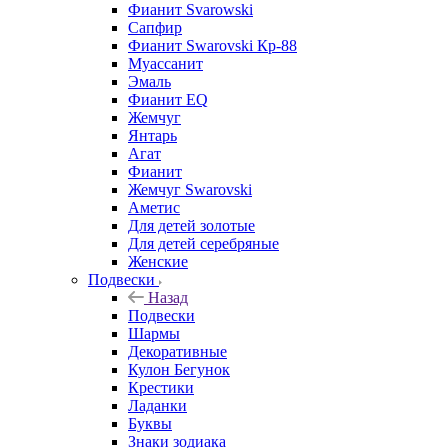
Фианит Svarowski
Сапфир
Фианит Swarovski Кр-88
Муассанит
Эмаль
Фианит EQ
Жемчуг
Янтарь
Агат
Фианит
Жемчуг Swarovski
Аметис
Для детей золотые
Для детей серебряные
Женские
Подвески
Назад
Подвески
Шармы
Декоративные
Кулон Бегунок
Крестики
Ладанки
Буквы
Знаки зодиака