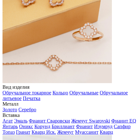
Вид изделия
Обручальное токарное
Кольцо
Обручальные
Обручальное
литьевое
Печатка
Металл
Золото
Серебро
Вставка
Агат
Эмаль
Фианит Сваровски
Жемчуг Swarovski
Фианит EQ
Янтарь
Оникс
Корунд
Бриллиант
Фианит
Изумруд
Сапфир
Топаз
Гранат
Кварц Иск.
Жемчуг
Муассанит
Кварц