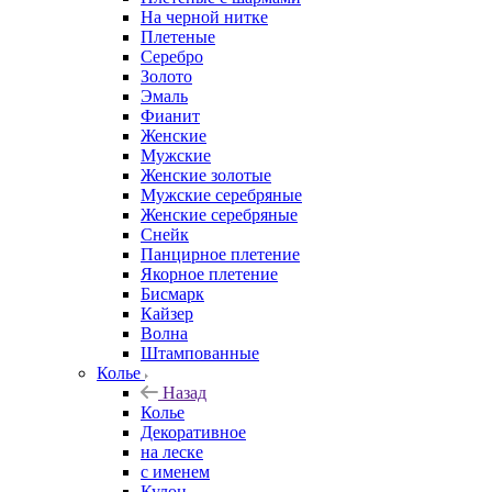
На черной нитке
Плетеные
Серебро
Золото
Эмаль
Фианит
Женские
Мужские
Женские золотые
Мужские серебряные
Женские серебряные
Снейк
Панцирное плетение
Якорное плетение
Бисмарк
Кайзер
Волна
Штампованные
Колье
Назад
Колье
Декоративное
на леске
с именем
Кулон