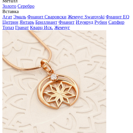
Металл
Золото
Серебро
Вставка
Агат
Эмаль
Фианит Сваровски
Жемчуг Swarovski
Фианит EQ
Цитрин
Янтарь
Бриллиант
Фианит
Изумруд
Рубин
Сапфир
Топаз
Гранат
Кварц Иск.
Жемчуг