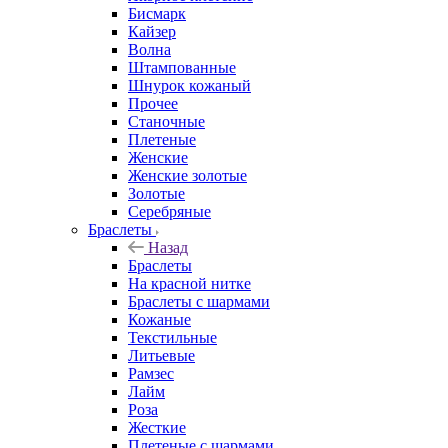
Бисмарк
Кайзер
Волна
Штампованные
Шнурок кожаный
Прочее
Станочные
Плетеные
Женские
Женские золотые
Золотые
Серебряные
Браслеты
Назад
Браслеты
На красной нитке
Браслеты с шармами
Кожаные
Текстильные
Литьевые
Рамзес
Лайм
Роза
Жесткие
Плетеные с шармами