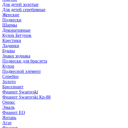
Для детей золотые
Для детей серебряные
Женские
Подвески
Шармы
Декоративные
Кулон Бегунок
Крестики
Ладанки
Буквы
Знаки зодиака
Подвески для браслета
Кулон
Подвесной элемент
Серебро
Золото
Бриллиант
Фианит Swarovski
Фианит Swarovski Кр-88
Оникс
Эмаль
Фианит EQ
Янтарь
Агат
Фианит