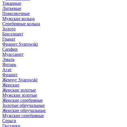
Токарные
Литьевые
Помолвочные
Мужские кольца
Серебряные кольца
Золото
Бриллиант
Гранат
Фианит Svarowski
Сапфир
Муассанит
Эмаль
Янтарь
Агат
Фианит
Жемчуг Svarowski
Женские
Женские золотые
Мужские золотые
Женские серебряные
Золотые обручальные
Женские обручальные
Мужские серебряные
Серьги
Гвоздики