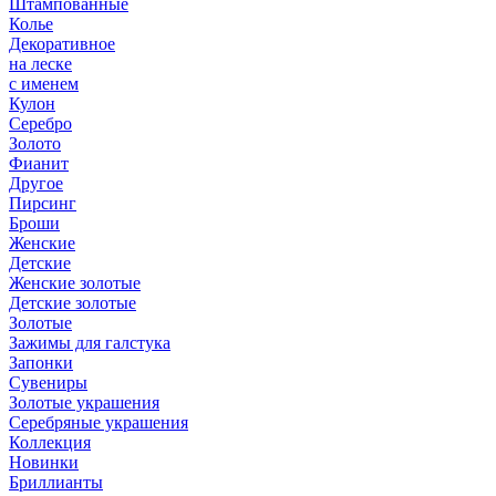
Штампованные
Колье
Декоративное
на леске
с именем
Кулон
Серебро
Золото
Фианит
Другое
Пирсинг
Броши
Женские
Детские
Женские золотые
Детские золотые
Золотые
Зажимы для галстука
Запонки
Сувениры
Золотые украшения
Серебряные украшения
Коллекция
Новинки
Бриллианты