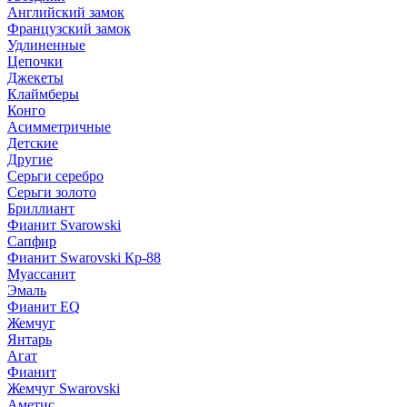
Английский замок
Французский замок
Удлиненные
Цепочки
Джекеты
Клаймберы
Конго
Асимметричные
Детские
Другие
Серьги серебро
Серьги золото
Бриллиант
Фианит Svarowski
Сапфир
Фианит Swarovski Кр-88
Муассанит
Эмаль
Фианит EQ
Жемчуг
Янтарь
Агат
Фианит
Жемчуг Swarovski
Аметис