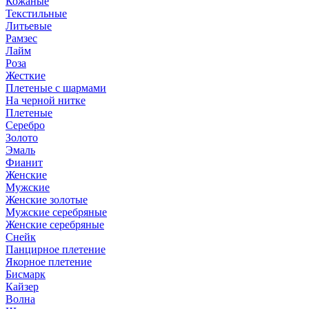
Кожаные
Текстильные
Литьевые
Рамзес
Лайм
Роза
Жесткие
Плетеные с шармами
На черной нитке
Плетеные
Серебро
Золото
Эмаль
Фианит
Женские
Мужские
Женские золотые
Мужские серебряные
Женские серебряные
Снейк
Панцирное плетение
Якорное плетение
Бисмарк
Кайзер
Волна