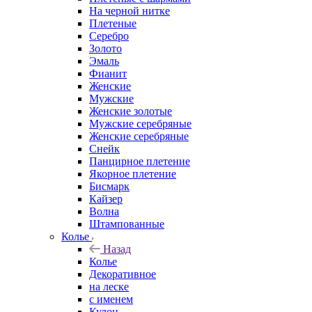
На черной нитке
Плетеные
Серебро
Золото
Эмаль
Фианит
Женские
Мужские
Женские золотые
Мужские серебряные
Женские серебряные
Снейк
Панцирное плетение
Якорное плетение
Бисмарк
Кайзер
Волна
Штампованные
Колье
Назад
Колье
Декоративное
на леске
с именем
Кулон