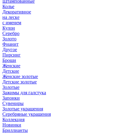
Штампованные
Колье
Декоративное
на леске
с именем
Кулон
Серебро
Золото
Фианит
Другое
Пирсинг
Броши
Женские
Детские
Женские золотые
Детские золотые
Золотые
Зажимы для галстука
Запонки
Сувениры
Золотые украшения
Серебряные украшения
Коллекция
Новинки
Бриллианты