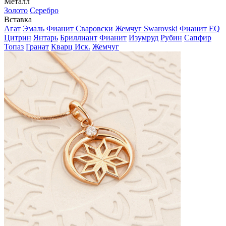
Металл
Золото
Серебро
Вставка
Агат
Эмаль
Фианит Сваровски
Жемчуг Swarovski
Фианит EQ
Цитрин
Янтарь
Бриллиант
Фианит
Изумруд
Рубин
Сапфир
Топаз
Гранат
Кварц Иск.
Жемчуг