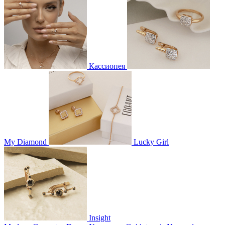
Кассиопея
My Diamond
Lucky Girl
Insight