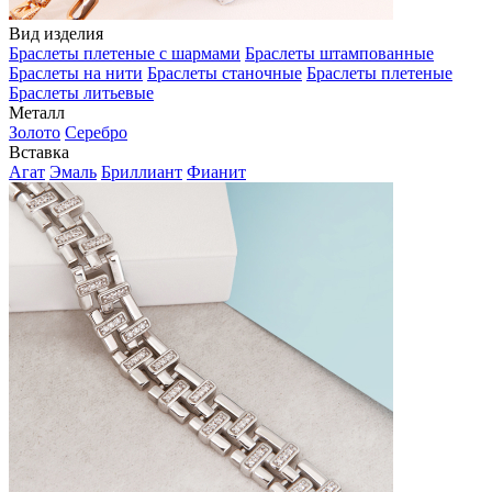
Вид изделия
Браслеты плетеные с шармами
Браслеты штампованные
Браслеты на нити
Браслеты станочные
Браслеты плетеные
Браслеты литьевые
Металл
Золото
Серебро
Вставка
Агат
Эмаль
Бриллиант
Фианит