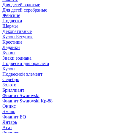
Для детей золотые
Для детей серебряные
Женские
Подвески
Шармы
Декоративные
Кулон Бегунок
Крестики
Ладанки
Буквы
Знаки зодиака
Подвески для браслета
Кулон
Подвесной элемент
Серебро
Золото
Бриллиант
Фианит Swarovski
Фианит Swarovski Кр-88
Оникс
Эмаль
Фианит EQ
Янтарь
Агат
Фианит