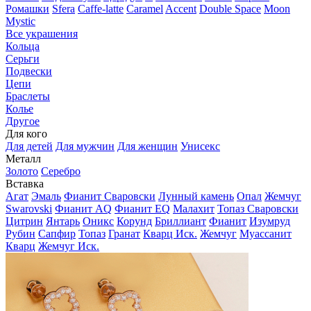
Ромашки
Sfera
Caffe-latte
Caramel
Accent
Double Space
Moon
Mystic
Все украшения
Кольца
Серьги
Подвески
Цепи
Браслеты
Колье
Другое
Для кого
Для детей
Для мужчин
Для женщин
Унисекс
Металл
Золото
Серебро
Вставка
Агат
Эмаль
Фианит Сваровски
Лунный камень
Опал
Жемчуг
Swarovski
Фианит AQ
Фианит EQ
Малахит
Топаз Сваровски
Цитрин
Янтарь
Оникс
Корунд
Бриллиант
Фианит
Изумруд
Рубин
Сапфир
Топаз
Гранат
Кварц Иск.
Жемчуг
Муассанит
Кварц
Жемчуг Иск.