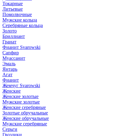
Токарные
Литьевые
Помолвочные
Мужские кольца
Серебряные кольца
Золото
Бриллиант
Гранат
Фианит Svarowski
Сапфир
Муассанит
Эмаль
Янтарь
Агат
Фианит
Жемчуг Svarowski
Женские
Женские золотые
Мужские золотые
Женские серебряные
Золотые обручальные
Женские обручальные
Мужские серебряные
Серьги
Гвоздики