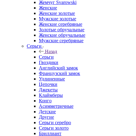
Жемчуг Svarowski
Женские
Женские золотые
Мужские золотые
Женские серебряные
Золотые обручальные
Женские обручальные
Мужские серебряные
Серьги
Назад
Серьги
Гвоздики
Английский замок
Французский замок
Удлиненные
Цепочки
Джекеты
Клаймберы
Конго
Асимметричные
Детские
Другие
Серьги серебро
Серьги золото
Бриллиант