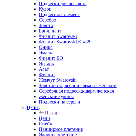
Подвески для браслета
Кулон
Подвесной элемент
Серебро
Золото
Бриллиант
Фианит Swarovski
Фианит Swarovski Кр-88
Оникс
Эмаль
Фианит EQ
Янтарь
Агат
Фианит
Жемчуг Swarovski
Золотой подвесной элемент женcкий
Серебряная подвеска-шарм женская
Женские кулоны
Подвески на серьги
Цепи
Назад
Цепи
Снейк
Панцирное плетение
Якорное плетение