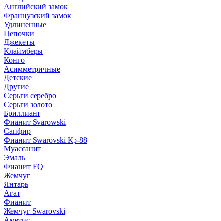
Английский замок
Французский замок
Удлиненные
Цепочки
Джекеты
Клаймберы
Конго
Асимметричные
Детские
Другие
Серьги серебро
Серьги золото
Бриллиант
Фианит Svarowski
Сапфир
Фианит Swarovski Кр-88
Муассанит
Эмаль
Фианит EQ
Жемчуг
Янтарь
Агат
Фианит
Жемчуг Swarovski
Аметис