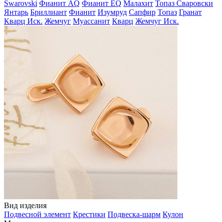
Swarovski
Фианит AQ
Фианит EQ
Малахит
Топаз Сваровски
Янтарь
Бриллиант
Фианит
Изумруд
Сапфир
Топаз
Гранат
Кварц Иск.
Жемчуг
Муассанит
Кварц
Жемчуг Иск.
Вид изделия
Подвесной элемент
Крестики
Подвеска-шарм
Кулон