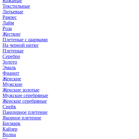
Кожаные
Текстильные
Литьевые
Рамзес
Лайм
Роза
Жесткие
Плетеные с шармами
На черной нитке
Плетеные
Серебро
Золото
Эмаль
Фианит
Женские
Мужские
Женские золотые
Мужские серебряные
Женские серебряные
Снейк
Панцирное плетение
Якорное плетение
Бисмарк
Кайзер
Волна