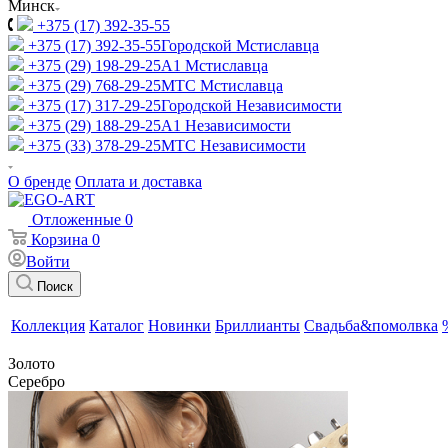
Минск
+375 (17) 392-35-55
+375 (17) 392-35-55
Городской Мстиславца
+375 (29) 198-29-25
A1 Мстиславца
+375 (29) 768-29-25
МТС Мстиславца
+375 (17) 317-29-25
Городской Независимости
+375 (29) 188-29-25
A1 Независимости
+375 (33) 378-29-25
МТС Независимости
О бренде
Оплата и доставка
Отложенные
0
Корзина
0
Войти
Поиск
Коллекция
Каталог
Новинки
Бриллианты
Свадьба&помолвка
Золото
Серебро