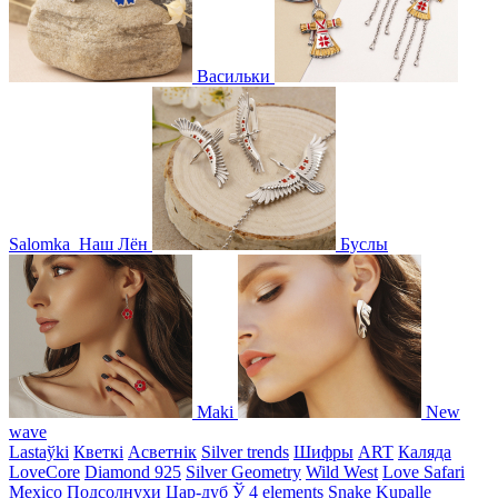
Васильки
Salomka
Наш Лён
Буслы
Maki
New
wave
Lastaўki
Кветкі
Асветнiк
Silver trends
Шифры
ART
Каляда
LoveCore
Diamond 925
Silver Geometry
Wild West
Love Safari
Mexico
Подсолнухи
Цар-дуб
Ў
4 elements
Snake
Kupalle