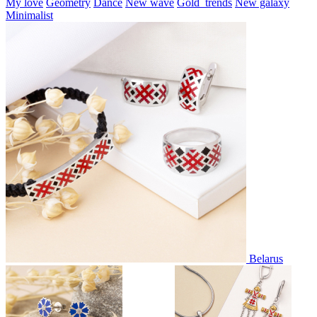
My love
Geometry
Dance
New wave
Gold_trends
New galaxy
Minimalist
Belarus