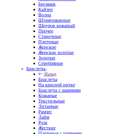
Бисмарк
Кайзер
Волна
Штампованные
Шнурок кожаный
Прочее
Станочные
Плетеные
Женские
Женские золотые
Золотые
Серебряные
Браслеты
Назад
Браслеты
На красной нитке
Браслеты с шармами
Кожаные
Текстильные
Литьевые
Рамзес
Лайм
Роза
Жесткие
Плетеные с шармами