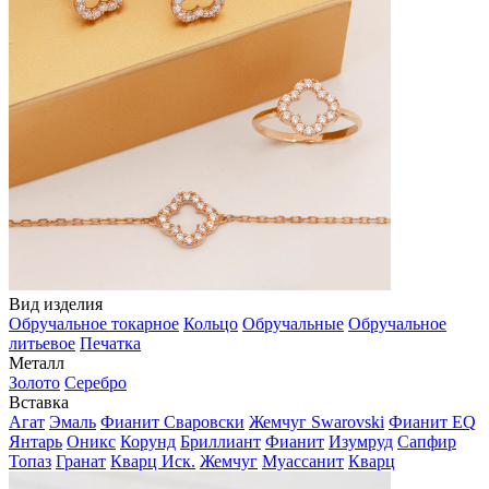
Вид изделия
Обручальное токарное
Кольцо
Обручальные
Обручальное
литьевое
Печатка
Металл
Золото
Серебро
Вставка
Агат
Эмаль
Фианит Сваровски
Жемчуг Swarovski
Фианит EQ
Янтарь
Оникс
Корунд
Бриллиант
Фианит
Изумруд
Сапфир
Топаз
Гранат
Кварц Иск.
Жемчуг
Муассанит
Кварц