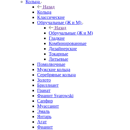
Кольца
Назад
Кольца
Классические
Обручальные (Ж и М)
Назад
Обручальные (Ж и М)
Гладкие
Комбинированные
Дизайнерские
Токарные
Литьевые
Помолвочные
Мужские кольца
Серебряные кольца
Золото
Бриллиант
Гранат
Фианит Svarowski
Сапфир
Муассанит
Эмаль
Янтарь
Агат
Фианит