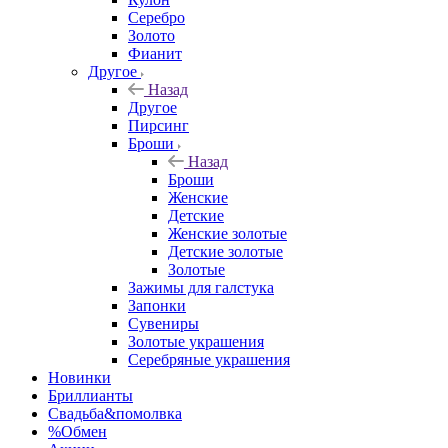
Серебро
Золото
Фианит
Другое
Назад
Другое
Пирсинг
Броши
Назад
Броши
Женские
Детские
Женские золотые
Детские золотые
Золотые
Зажимы для галстука
Запонки
Сувениры
Золотые украшения
Серебряные украшения
Новинки
Бриллианты
Свадьба&помолвка
%Обмен