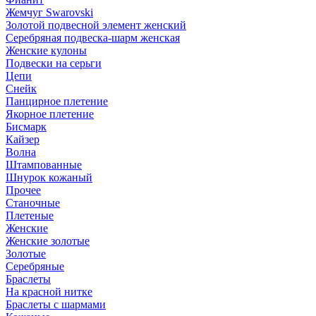
Жемчуг Swarovski
Золотой подвесной элемент женcкий
Серебряная подвеска-шарм женская
Женские кулоны
Подвески на серьги
Цепи
Снейк
Панцирное плетение
Якорное плетение
Бисмарк
Кайзер
Волна
Штампованные
Шнурок кожаный
Прочее
Станочные
Плетеные
Женские
Женские золотые
Золотые
Серебряные
Браслеты
На красной нитке
Браслеты с шармами