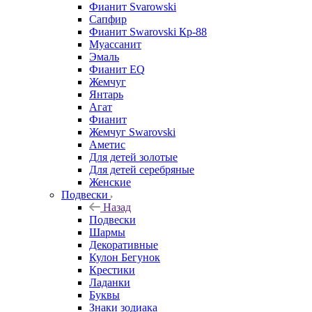
Фианит Svarowski
Сапфир
Фианит Swarovski Кр-88
Муассанит
Эмаль
Фианит EQ
Жемчуг
Янтарь
Агат
Фианит
Жемчуг Swarovski
Аметис
Для детей золотые
Для детей серебряные
Женские
Подвески
Назад
Подвески
Шармы
Декоративные
Кулон Бегунок
Крестики
Ладанки
Буквы
Знаки зодиака