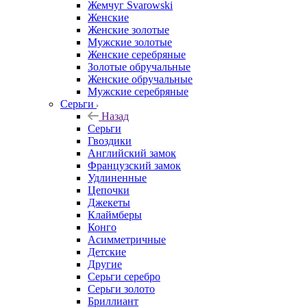
Жемчуг Svarowski
Женские
Женские золотые
Мужские золотые
Женские серебряные
Золотые обручальные
Женские обручальные
Мужские серебряные
Серьги
Назад
Серьги
Гвоздики
Английский замок
Французский замок
Удлиненные
Цепочки
Джекеты
Клаймберы
Конго
Асимметричные
Детские
Другие
Серьги серебро
Серьги золото
Бриллиант