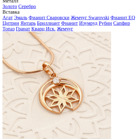
Металл
Золото
Серебро
Вставка
Агат
Эмаль
Фианит Сваровски
Жемчуг Swarovski
Фианит EQ
Цитрин
Янтарь
Бриллиант
Фианит
Изумруд
Рубин
Сапфир
Топаз
Гранат
Кварц Иск.
Жемчуг