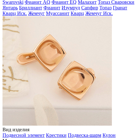
Swarovski
Фианит AQ
Фианит EQ
Малахит
Топаз Сваровски
Янтарь
Бриллиант
Фианит
Изумруд
Сапфир
Топаз
Гранат
Кварц Иск.
Жемчуг
Муассанит
Кварц
Жемчуг Иск.
Вид изделия
Подвесной элемент
Крестики
Подвеска-шарм
Кулон