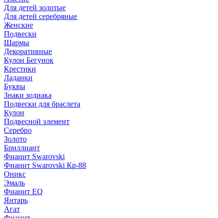
Для детей золотые
Для детей серебряные
Женские
Подвески
Шармы
Декоративные
Кулон Бегунок
Крестики
Ладанки
Буквы
Знаки зодиака
Подвески для браслета
Кулон
Подвесной элемент
Серебро
Золото
Бриллиант
Фианит Swarovski
Фианит Swarovski Кр-88
Оникс
Эмаль
Фианит EQ
Янтарь
Агат
Фианит