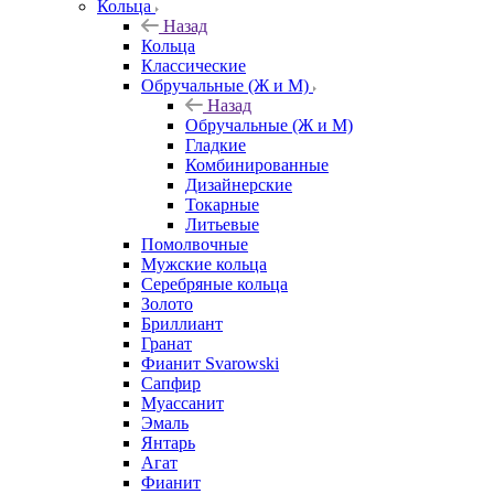
Кольца
Назад
Кольца
Классические
Обручальные (Ж и М)
Назад
Обручальные (Ж и М)
Гладкие
Комбинированные
Дизайнерские
Токарные
Литьевые
Помолвочные
Мужские кольца
Серебряные кольца
Золото
Бриллиант
Гранат
Фианит Svarowski
Сапфир
Муассанит
Эмаль
Янтарь
Агат
Фианит