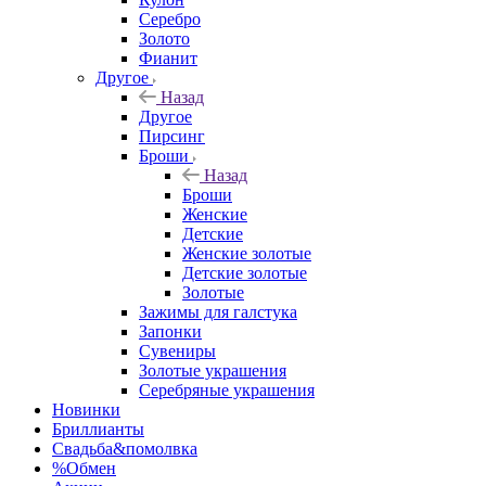
Серебро
Золото
Фианит
Другое
Назад
Другое
Пирсинг
Броши
Назад
Броши
Женские
Детские
Женские золотые
Детские золотые
Золотые
Зажимы для галстука
Запонки
Сувениры
Золотые украшения
Серебряные украшения
Новинки
Бриллианты
Свадьба&помолвка
%Обмен