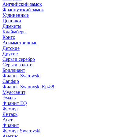
Английский замок
Французский замок
Удлиненные
Цепочки
Джекеты
Клаймберы
Конго
Асимметричные
Детские
Другие
Серьги серебро
Серьги золото
Бриллиант
Фианит Svarowski
Сапфир
Фианит Swarovski Кр-88
Муассанит
Эмаль
Фианит EQ
Жемчуг
Янтарь
Агат
Фианит
Жемчуг Swarovski
Аметис