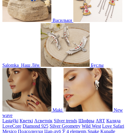
Васильки
Salomka
Наш Лён
Буслы
Maki
New
wave
Lastaўki
Кветкі
Асветнiк
Silver trends
Шифры
ART
Каляда
LoveCore
Diamond 925
Silver Geometry
Wild West
Love Safari
Mexico
Подсолнухи
Цар-дуб
Ў
4 elements
Snake
Kupalle