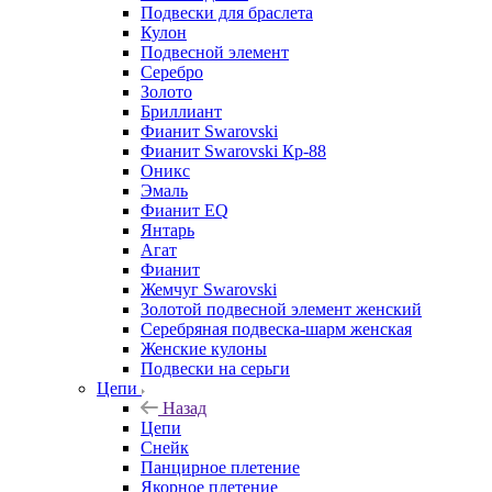
Подвески для браслета
Кулон
Подвесной элемент
Серебро
Золото
Бриллиант
Фианит Swarovski
Фианит Swarovski Кр-88
Оникс
Эмаль
Фианит EQ
Янтарь
Агат
Фианит
Жемчуг Swarovski
Золотой подвесной элемент женcкий
Серебряная подвеска-шарм женская
Женские кулоны
Подвески на серьги
Цепи
Назад
Цепи
Снейк
Панцирное плетение
Якорное плетение