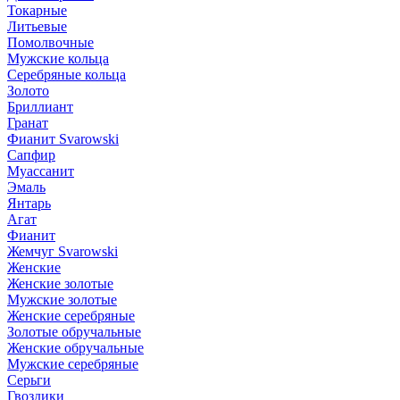
Токарные
Литьевые
Помолвочные
Мужские кольца
Серебряные кольца
Золото
Бриллиант
Гранат
Фианит Svarowski
Сапфир
Муассанит
Эмаль
Янтарь
Агат
Фианит
Жемчуг Svarowski
Женские
Женские золотые
Мужские золотые
Женские серебряные
Золотые обручальные
Женские обручальные
Мужские серебряные
Серьги
Гвоздики