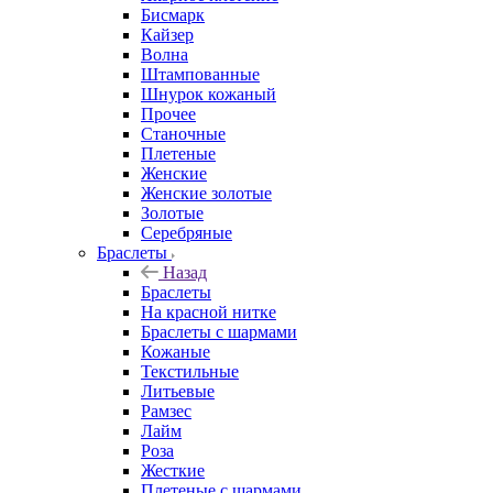
Бисмарк
Кайзер
Волна
Штампованные
Шнурок кожаный
Прочее
Станочные
Плетеные
Женские
Женские золотые
Золотые
Серебряные
Браслеты
Назад
Браслеты
На красной нитке
Браслеты с шармами
Кожаные
Текстильные
Литьевые
Рамзес
Лайм
Роза
Жесткие
Плетеные с шармами