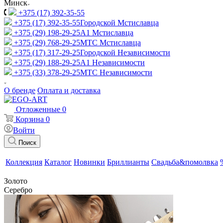
Минск
+375 (17) 392-35-55
+375 (17) 392-35-55
Городской Мстиславца
+375 (29) 198-29-25
A1 Мстиславца
+375 (29) 768-29-25
МТС Мстиславца
+375 (17) 317-29-25
Городской Независимости
+375 (29) 188-29-25
A1 Независимости
+375 (33) 378-29-25
МТС Независимости
О бренде
Оплата и доставка
Отложенные
0
Корзина
0
Войти
Поиск
Коллекция
Каталог
Новинки
Бриллианты
Свадьба&помолвка
Золото
Серебро