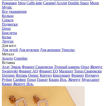
Ромашки
Sfera
Caffe-latte
Caramel
Accent
Double Space
Moon
Mystic
Все украшения
Кольца
Серьги
Подвески
Цепи
Браслеты
Колье
Другое
Для кого
Для детей
Для мужчин
Для женщин
Унисекс
Металл
Золото
Серебро
Вставка
Агат
Эмаль
Фианит Сваровски
Лунный камень
Опал
Жемчуг
Swarovski
Фианит AQ
Фианит EQ
Малахит
Топаз Сваровски
Цитрин
Янтарь
Оникс
Корунд
Бриллиант
Фианит
Изумруд
Рубин
Сапфир
Топаз
Гранат
Кварц Иск.
Жемчуг
Муассанит
Кварц
Жемчуг Иск.