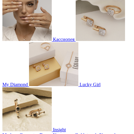
Кассиопея
My Diamond
Lucky Girl
Insight