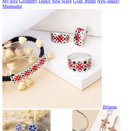
My love
Geometry
Dance
New wave
Gold_trends
New galaxy
Minimalist
Belarus