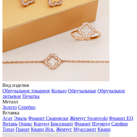
Вид изделия
Обручальное токарное
Кольцо
Обручальные
Обручальное
литьевое
Печатка
Металл
Золото
Серебро
Вставка
Агат
Эмаль
Фианит Сваровски
Жемчуг Swarovski
Фианит EQ
Янтарь
Оникс
Корунд
Бриллиант
Фианит
Изумруд
Сапфир
Топаз
Гранат
Кварц Иск.
Жемчуг
Муассанит
Кварц