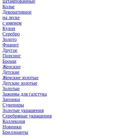
Штампованные
Колье
Декоративное
на леске
с именем
Кулон
Серебро
Золото
Фианит
Другое
Пирсинг
Броши
Женские
Детские
Женские золотые
Детские золотые
Золотые
Зажимы для галстука
Запонки
Сувениры
Золотые украшения
Серебряные украшения
Коллекция
Новинки
Бриллианты