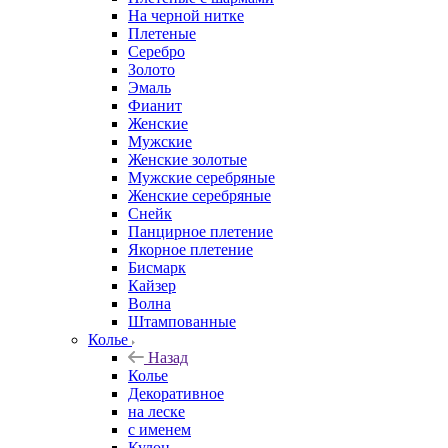
На черной нитке
Плетеные
Серебро
Золото
Эмаль
Фианит
Женские
Мужские
Женские золотые
Мужские серебряные
Женские серебряные
Снейк
Панцирное плетение
Якорное плетение
Бисмарк
Кайзер
Волна
Штампованные
Колье
Назад
Колье
Декоративное
на леске
с именем
Кулон