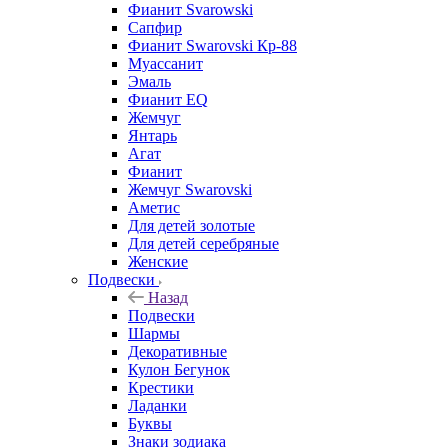
Фианит Svarowski
Сапфир
Фианит Swarovski Кр-88
Муассанит
Эмаль
Фианит EQ
Жемчуг
Янтарь
Агат
Фианит
Жемчуг Swarovski
Аметис
Для детей золотые
Для детей серебряные
Женские
Подвески
Назад
Подвески
Шармы
Декоративные
Кулон Бегунок
Крестики
Ладанки
Буквы
Знаки зодиака