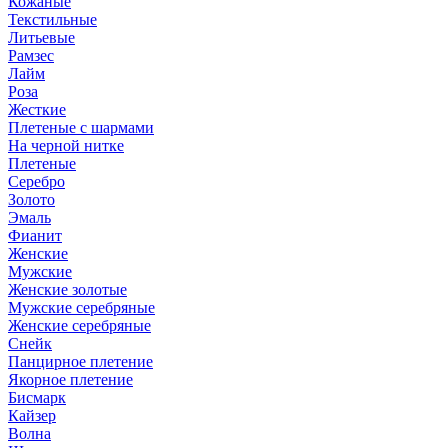
Кожаные
Текстильные
Литьевые
Рамзес
Лайм
Роза
Жесткие
Плетеные с шармами
На черной нитке
Плетеные
Серебро
Золото
Эмаль
Фианит
Женские
Мужские
Женские золотые
Мужские серебряные
Женские серебряные
Снейк
Панцирное плетение
Якорное плетение
Бисмарк
Кайзер
Волна