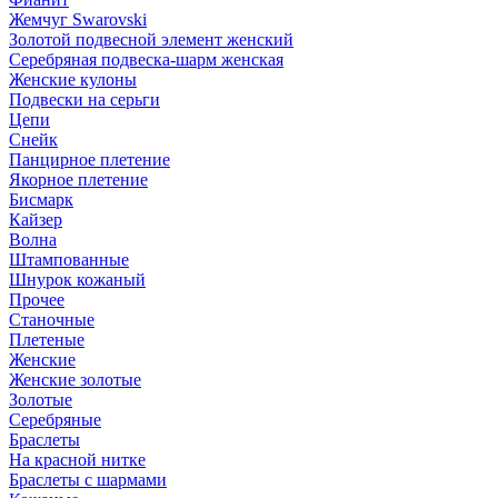
Жемчуг Swarovski
Золотой подвесной элемент женcкий
Серебряная подвеска-шарм женская
Женские кулоны
Подвески на серьги
Цепи
Снейк
Панцирное плетение
Якорное плетение
Бисмарк
Кайзер
Волна
Штампованные
Шнурок кожаный
Прочее
Станочные
Плетеные
Женские
Женские золотые
Золотые
Серебряные
Браслеты
На красной нитке
Браслеты с шармами