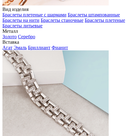
Вид изделия
Браслеты плетеные с шармами
Браслеты штампованные
Браслеты на нити
Браслеты станочные
Браслеты плетеные
Браслеты литьевые
Металл
Золото
Серебро
Вставка
Агат
Эмаль
Бриллиант
Фианит