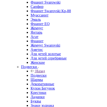
Фианит Svarowski
Сапфир
Фианит Swarovski Кр-88
Муассанит
Эмаль
Фианит EQ
Жемчуг
Янтарь
Агат
Фианит
Жемчуг Swarovski
Аметис
Для детей золотые
Для детей серебряные
Женские
Подвески
Назад
Подвески
Шармы
Декоративные
Кулон Бегунок
Крестики
Ладанки
Буквы
Знаки зодиака