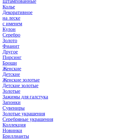
Штампованные
Колье
Декоративное
на леске
с именем
Кулон
Серебро
Золото
Фианит
Другое
Пирсинг
Броши
Женские
Детские
Женские золотые
Детские золотые
Золотые
Зажимы для галстука
Запонки
Сувениры
Золотые украшения
Серебряные украшения
Коллекция
Новинки
Бриллианты