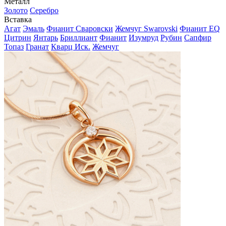
Металл
Золото
Серебро
Вставка
Агат
Эмаль
Фианит Сваровски
Жемчуг Swarovski
Фианит EQ
Цитрин
Янтарь
Бриллиант
Фианит
Изумруд
Рубин
Сапфир
Топаз
Гранат
Кварц Иск.
Жемчуг