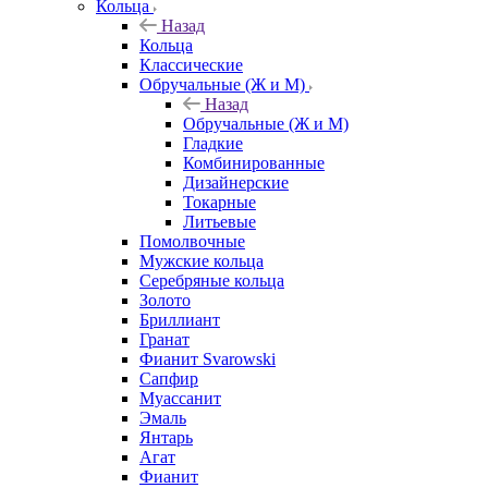
Кольца
Назад
Кольца
Классические
Обручальные (Ж и М)
Назад
Обручальные (Ж и М)
Гладкие
Комбинированные
Дизайнерские
Токарные
Литьевые
Помолвочные
Мужские кольца
Серебряные кольца
Золото
Бриллиант
Гранат
Фианит Svarowski
Сапфир
Муассанит
Эмаль
Янтарь
Агат
Фианит