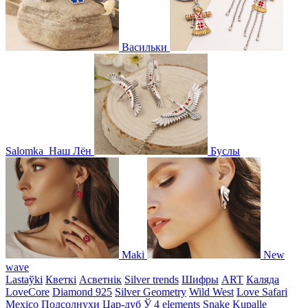
Васильки
Salomka
Наш Лён
Буслы
Maki
New
wave
Lastaўki
Кветкі
Асветнiк
Silver trends
Шифры
ART
Каляда
LoveCore
Diamond 925
Silver Geometry
Wild West
Love Safari
Mexico
Подсолнухи
Цар-дуб
Ў
4 elements
Snake
Kupalle