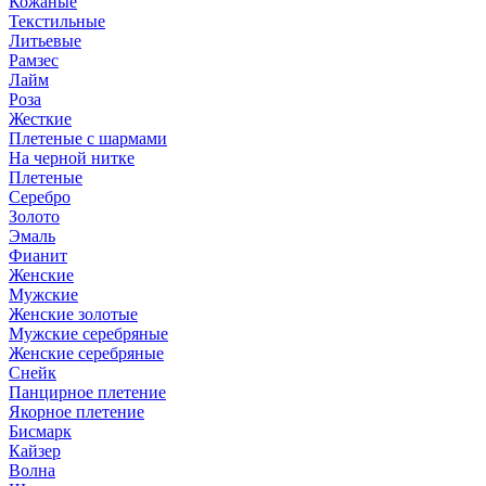
Кожаные
Текстильные
Литьевые
Рамзес
Лайм
Роза
Жесткие
Плетеные с шармами
На черной нитке
Плетеные
Серебро
Золото
Эмаль
Фианит
Женские
Мужские
Женские золотые
Мужские серебряные
Женские серебряные
Снейк
Панцирное плетение
Якорное плетение
Бисмарк
Кайзер
Волна