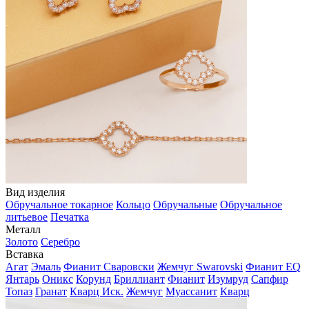
Вид изделия
Обручальное токарное
Кольцо
Обручальные
Обручальное
литьевое
Печатка
Металл
Золото
Серебро
Вставка
Агат
Эмаль
Фианит Сваровски
Жемчуг Swarovski
Фианит EQ
Янтарь
Оникс
Корунд
Бриллиант
Фианит
Изумруд
Сапфир
Топаз
Гранат
Кварц Иск.
Жемчуг
Муассанит
Кварц