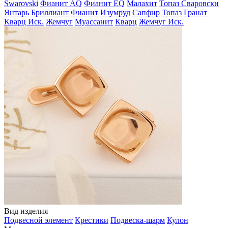
Swarovski
Фианит AQ
Фианит EQ
Малахит
Топаз Сваровски
Янтарь
Бриллиант
Фианит
Изумруд
Сапфир
Топаз
Гранат
Кварц Иск.
Жемчуг
Муассанит
Кварц
Жемчуг Иск.
Вид изделия
Подвесной элемент
Крестики
Подвеска-шарм
Кулон