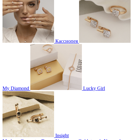
Кассиопея
My Diamond
Lucky Girl
Insight