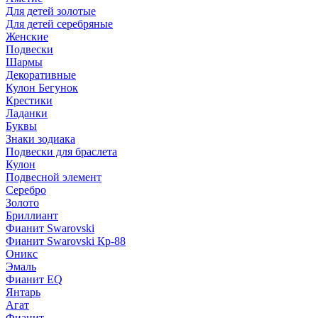
Для детей золотые
Для детей серебряные
Женские
Подвески
Шармы
Декоративные
Кулон Бегунок
Крестики
Ладанки
Буквы
Знаки зодиака
Подвески для браслета
Кулон
Подвесной элемент
Серебро
Золото
Бриллиант
Фианит Swarovski
Фианит Swarovski Кр-88
Оникс
Эмаль
Фианит EQ
Янтарь
Агат
Фианит