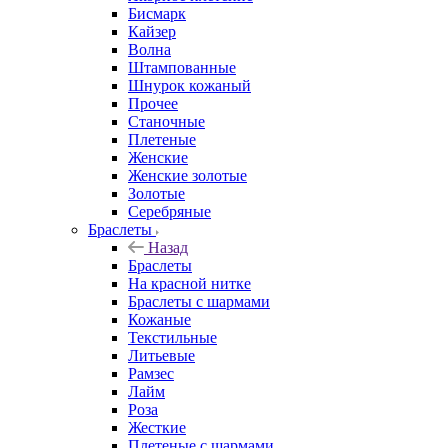
Бисмарк
Кайзер
Волна
Штампованные
Шнурок кожаный
Прочее
Станочные
Плетеные
Женские
Женские золотые
Золотые
Серебряные
Браслеты
Назад
Браслеты
На красной нитке
Браслеты с шармами
Кожаные
Текстильные
Литьевые
Рамзес
Лайм
Роза
Жесткие
Плетеные с шармами