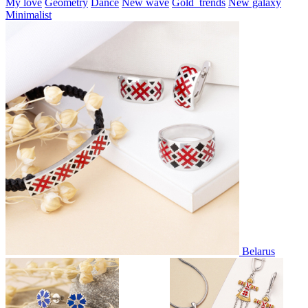
My love
Geometry
Dance
New wave
Gold_trends
New galaxy
Minimalist
Belarus