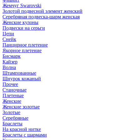
Жемчуг Swarovski
Золотой подвесной элемент женcкий
Серебряная подвеска-шарм женская
Женские кулоны
Подвески на серьги
Цепи
Снейк
Панцирное плетение
Якорное плетение
Бисмарк
Кайзер
Волна
Штампованные
Шнурок кожаный
Прочее
Станочные
Плетеные
Женские
Женские золотые
Золотые
Серебряные
Браслеты
На красной нитке
Браслеты с шармами