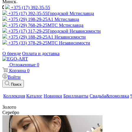
Минск
+375 (17) 392-35-55
+375 (17) 392-35-55
Городской Мстиславца
+375 (29) 198-29-25
A1 Мстиславца
+375 (29) 768-29-25
МТС Мстиславца
+375 (17) 317-29-25
Городской Независимости
+375 (29) 188-29-25
A1 Независимости
+375 (33) 378-29-25
МТС Независимости
О бренде
Оплата и доставка
Отложенные
0
Корзина
0
Войти
Поиск
Коллекция
Каталог
Новинки
Бриллианты
Свадьба&помолвка
Золото
Серебро