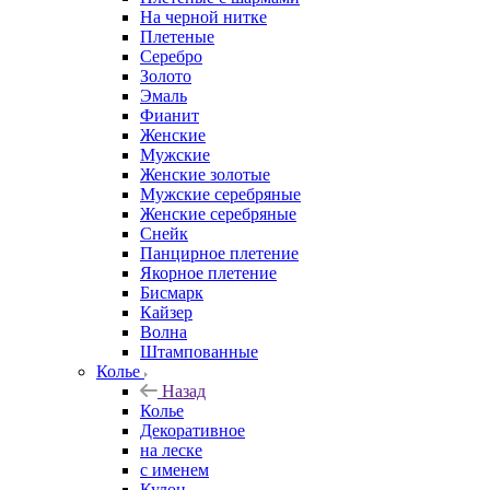
На черной нитке
Плетеные
Серебро
Золото
Эмаль
Фианит
Женские
Мужские
Женские золотые
Мужские серебряные
Женские серебряные
Снейк
Панцирное плетение
Якорное плетение
Бисмарк
Кайзер
Волна
Штампованные
Колье
Назад
Колье
Декоративное
на леске
с именем
Кулон