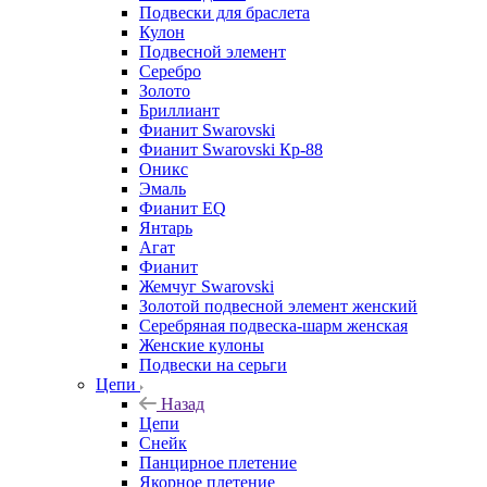
Подвески для браслета
Кулон
Подвесной элемент
Серебро
Золото
Бриллиант
Фианит Swarovski
Фианит Swarovski Кр-88
Оникс
Эмаль
Фианит EQ
Янтарь
Агат
Фианит
Жемчуг Swarovski
Золотой подвесной элемент женcкий
Серебряная подвеска-шарм женская
Женские кулоны
Подвески на серьги
Цепи
Назад
Цепи
Снейк
Панцирное плетение
Якорное плетение