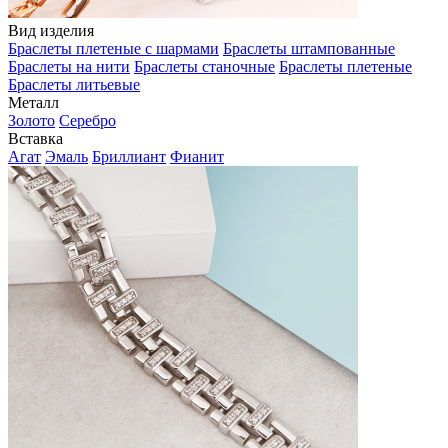
Вид изделия
Браслеты плетеные с шармами
Браслеты штампованные
Браслеты на нити
Браслеты станочные
Браслеты плетеные
Браслеты литьевые
Металл
Золото
Серебро
Вставка
Агат
Эмаль
Бриллиант
Фианит