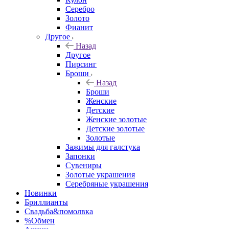
Серебро
Золото
Фианит
Другое
Назад
Другое
Пирсинг
Броши
Назад
Броши
Женские
Детские
Женские золотые
Детские золотые
Золотые
Зажимы для галстука
Запонки
Сувениры
Золотые украшения
Серебряные украшения
Новинки
Бриллианты
Свадьба&помолвка
%Обмен