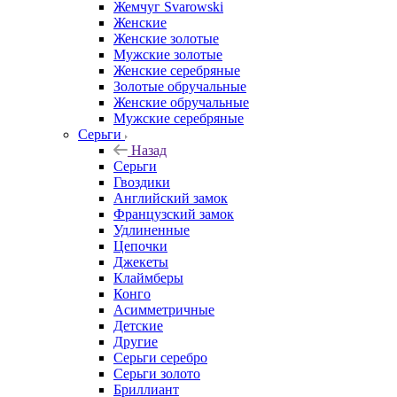
Жемчуг Svarowski
Женские
Женские золотые
Мужские золотые
Женские серебряные
Золотые обручальные
Женские обручальные
Мужские серебряные
Серьги
Назад
Серьги
Гвоздики
Английский замок
Французский замок
Удлиненные
Цепочки
Джекеты
Клаймберы
Конго
Асимметричные
Детские
Другие
Серьги серебро
Серьги золото
Бриллиант