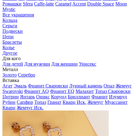
Ромашки
Sfera
Caffe-latte
Caramel
Accent
Double Space
Moon
Mystic
Все украшения
Кольца
Серьги
Подвески
Цепи
Браслеты
Колье
Другое
Для кого
Для детей
Для мужчин
Для женщин
Унисекс
Металл
Золото
Серебро
Вставка
Агат
Эмаль
Фианит Сваровски
Лунный камень
Опал
Жемчуг
Swarovski
Фианит AQ
Фианит EQ
Малахит
Топаз Сваровски
Цитрин
Янтарь
Оникс
Корунд
Бриллиант
Фианит
Изумруд
Рубин
Сапфир
Топаз
Гранат
Кварц Иск.
Жемчуг
Муассанит
Кварц
Жемчуг Иск.