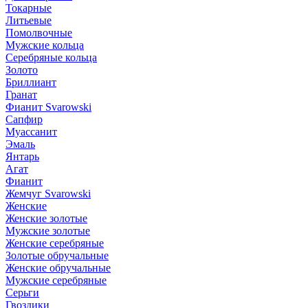
Токарные
Литьевые
Помолвочные
Мужские кольца
Серебряные кольца
Золото
Бриллиант
Гранат
Фианит Svarowski
Сапфир
Муассанит
Эмаль
Янтарь
Агат
Фианит
Жемчуг Svarowski
Женские
Женские золотые
Мужские золотые
Женские серебряные
Золотые обручальные
Женские обручальные
Мужские серебряные
Серьги
Гвоздики