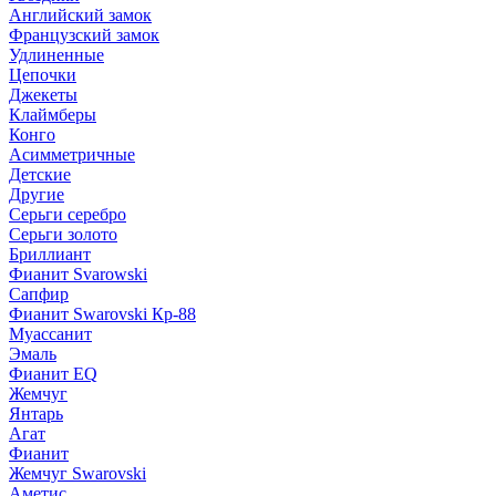
Английский замок
Французский замок
Удлиненные
Цепочки
Джекеты
Клаймберы
Конго
Асимметричные
Детские
Другие
Серьги серебро
Серьги золото
Бриллиант
Фианит Svarowski
Сапфир
Фианит Swarovski Кр-88
Муассанит
Эмаль
Фианит EQ
Жемчуг
Янтарь
Агат
Фианит
Жемчуг Swarovski
Аметис