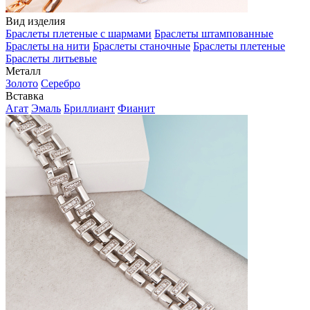
Вид изделия
Браслеты плетеные с шармами
Браслеты штампованные
Браслеты на нити
Браслеты станочные
Браслеты плетеные
Браслеты литьевые
Металл
Золото
Серебро
Вставка
Агат
Эмаль
Бриллиант
Фианит