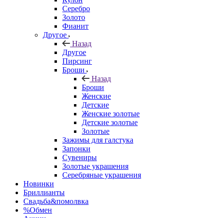
Серебро
Золото
Фианит
Другое
Назад
Другое
Пирсинг
Броши
Назад
Броши
Женские
Детские
Женские золотые
Детские золотые
Золотые
Зажимы для галстука
Запонки
Сувениры
Золотые украшения
Серебряные украшения
Новинки
Бриллианты
Свадьба&помолвка
%Обмен