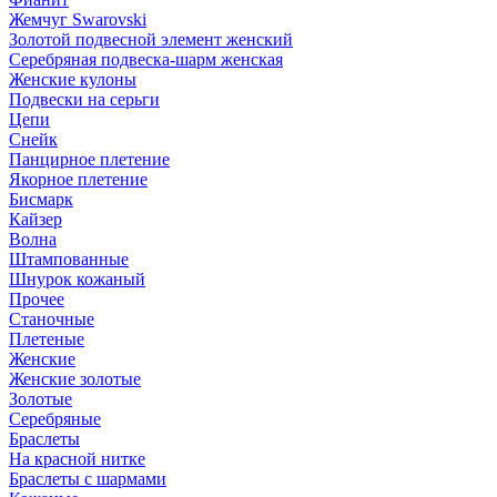
Жемчуг Swarovski
Золотой подвесной элемент женcкий
Серебряная подвеска-шарм женская
Женские кулоны
Подвески на серьги
Цепи
Снейк
Панцирное плетение
Якорное плетение
Бисмарк
Кайзер
Волна
Штампованные
Шнурок кожаный
Прочее
Станочные
Плетеные
Женские
Женские золотые
Золотые
Серебряные
Браслеты
На красной нитке
Браслеты с шармами