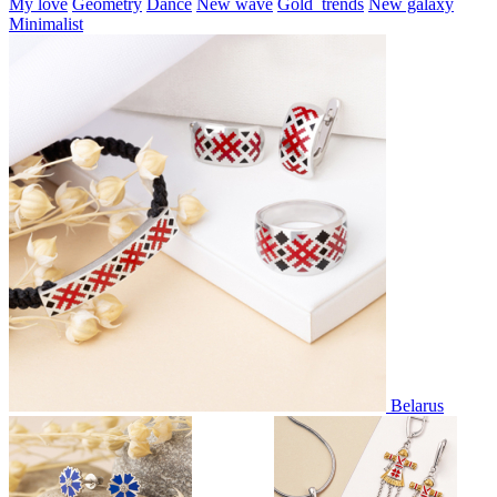
My love
Geometry
Dance
New wave
Gold_trends
New galaxy
Minimalist
Belarus