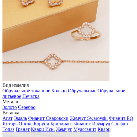
Вид изделия
Обручальное токарное
Кольцо
Обручальные
Обручальное
литьевое
Печатка
Металл
Золото
Серебро
Вставка
Агат
Эмаль
Фианит Сваровски
Жемчуг Swarovski
Фианит EQ
Янтарь
Оникс
Корунд
Бриллиант
Фианит
Изумруд
Сапфир
Топаз
Гранат
Кварц Иск.
Жемчуг
Муассанит
Кварц