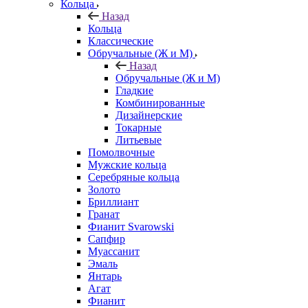
Кольца
Назад
Кольца
Классические
Обручальные (Ж и М)
Назад
Обручальные (Ж и М)
Гладкие
Комбинированные
Дизайнерские
Токарные
Литьевые
Помолвочные
Мужские кольца
Серебряные кольца
Золото
Бриллиант
Гранат
Фианит Svarowski
Сапфир
Муассанит
Эмаль
Янтарь
Агат
Фианит