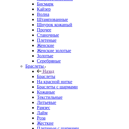
Бисмарк
Кайзер
Волна
Штампованные
Шнурок кожаный
Прочее
Станочные
Плетеные
Женские
Женские золотые
Золотые
Серебряные
Браслеты
Назад
Браслеты
На красной нитке
Браслеты с шармами
Кожаные
Текстильные
Литьевые
Рамзес
Лайм
Роза
Жесткие
Плетеные с шармами