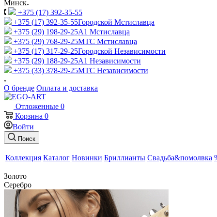
Минск
+375 (17) 392-35-55
+375 (17) 392-35-55
Городской Мстиславца
+375 (29) 198-29-25
A1 Мстиславца
+375 (29) 768-29-25
МТС Мстиславца
+375 (17) 317-29-25
Городской Независимости
+375 (29) 188-29-25
A1 Независимости
+375 (33) 378-29-25
МТС Независимости
О бренде
Оплата и доставка
Отложенные
0
Корзина
0
Войти
Поиск
Коллекция
Каталог
Новинки
Бриллианты
Свадьба&помолвка
Золото
Серебро