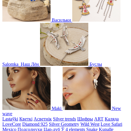
Васильки
Salomka
Наш Лён
Буслы
Maki
New
wave
Lastaўki
Кветкі
Асветнiк
Silver trends
Шифры
ART
Каляда
LoveCore
Diamond 925
Silver Geometry
Wild West
Love Safari
Mexico
Подсолнухи
Цар-дуб
Ў
4 elements
Snake
Kupalle