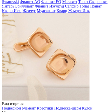
Swarovski
Фианит AQ
Фианит EQ
Малахит
Топаз Сваровски
Янтарь
Бриллиант
Фианит
Изумруд
Сапфир
Топаз
Гранат
Кварц Иск.
Жемчуг
Муассанит
Кварц
Жемчуг Иск.
Вид изделия
Подвесной элемент
Крестики
Подвеска-шарм
Кулон