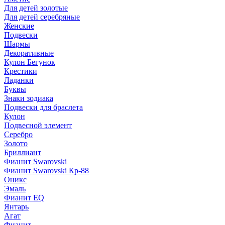
Для детей золотые
Для детей серебряные
Женские
Подвески
Шармы
Декоративные
Кулон Бегунок
Крестики
Ладанки
Буквы
Знаки зодиака
Подвески для браслета
Кулон
Подвесной элемент
Серебро
Золото
Бриллиант
Фианит Swarovski
Фианит Swarovski Кр-88
Оникс
Эмаль
Фианит EQ
Янтарь
Агат
Фианит