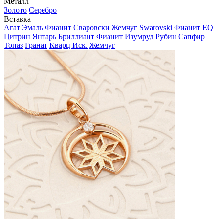
Металл
Золото
Серебро
Вставка
Агат
Эмаль
Фианит Сваровски
Жемчуг Swarovski
Фианит EQ
Цитрин
Янтарь
Бриллиант
Фианит
Изумруд
Рубин
Сапфир
Топаз
Гранат
Кварц Иск.
Жемчуг