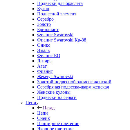
Подвески для браслета
Кулон
Подвесной элемент
Серебро
Золото
Бриллиант
Фианит Swarovski
Фианит Swarovski Кр-88
Оникс
Эмаль
Фианит EQ
Янтарь
Агат
Фианит
Жемчуг Swarovski
Золотой подвесной элемент женcкий
Серебряная подвеска-шарм женская
Женские кулоны
Подвески на серьги
Цепи
Назад
Цепи
Снейк
Панцирное плетение
Якорное плетение