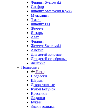
Фианит Svarowski
Сапфир
Фианит Swarovski Кр-88
Муассанит
Эмаль
Фианит EQ
Жемчуг
Янтарь
Агат
Фианит
Жемчуг Swarovski
Аметис
Для детей золотые
Для детей серебряные
Женские
Подвески
Назад
Подвески
Шармы
Декоративные
Кулон Бегунок
Крестики
Ладанки
Буквы
Знаки зодиака