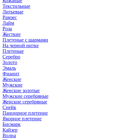
Кожаные
Текстильные
Литьевые
Рамзес
Лайм
Роза
Жесткие
Плетеные с шармами
На черной нитке
Плетеные
Серебро
Золото
Эмаль
Фианит
Женские
Мужские
Женские золотые
Мужские серебряные
Женские серебряные
Снейк
Панцирное плетение
Якорное плетение
Бисмарк
Кайзер
Волна