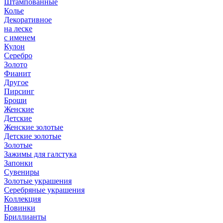
Штампованные
Колье
Декоративное
на леске
с именем
Кулон
Серебро
Золото
Фианит
Другое
Пирсинг
Броши
Женские
Детские
Женские золотые
Детские золотые
Золотые
Зажимы для галстука
Запонки
Сувениры
Золотые украшения
Серебряные украшения
Коллекция
Новинки
Бриллианты