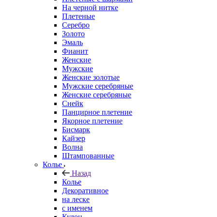
На черной нитке
Плетеные
Серебро
Золото
Эмаль
Фианит
Женские
Мужские
Женские золотые
Мужские серебряные
Женские серебряные
Снейк
Панцирное плетение
Якорное плетение
Бисмарк
Кайзер
Волна
Штампованные
Колье
Назад
Колье
Декоративное
на леске
с именем
Кулон