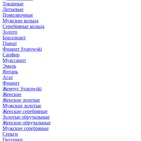
Токарные
Литьевые
Помолвочные
Мужские кольца
Серебряные кольца
Золото
Бриллиант
Гранат
Фианит Svarowski
Сапфир
Муассанит
Эмаль
Янтарь
Агат
Фианит
Жемчуг Svarowski
Женские
Женские золотые
Мужские золотые
Женские серебряные
Золотые обручальные
Женские обручальные
Мужские серебряные
Серьги
Гвоздики