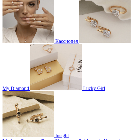
Кассиопея
My Diamond
Lucky Girl
Insight