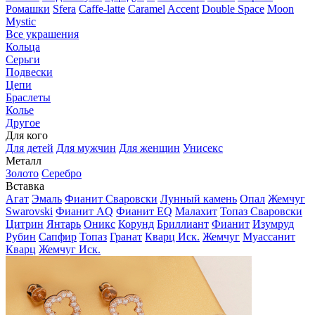
Ромашки
Sfera
Caffe-latte
Caramel
Accent
Double Space
Moon
Mystic
Все украшения
Кольца
Серьги
Подвески
Цепи
Браслеты
Колье
Другое
Для кого
Для детей
Для мужчин
Для женщин
Унисекс
Металл
Золото
Серебро
Вставка
Агат
Эмаль
Фианит Сваровски
Лунный камень
Опал
Жемчуг
Swarovski
Фианит AQ
Фианит EQ
Малахит
Топаз Сваровски
Цитрин
Янтарь
Оникс
Корунд
Бриллиант
Фианит
Изумруд
Рубин
Сапфир
Топаз
Гранат
Кварц Иск.
Жемчуг
Муассанит
Кварц
Жемчуг Иск.