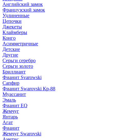
Английский замок
Французский замок
Удлиненные
Цепочки
Джекеты
Клаймберы
Конго
Асимметричные
Детские
Другие
Серьги серебро
Серьги золото
Бриллиант
Фианит Svarowski
Сапфир
Фианит Swarovski Кр-88
Муассанит
Эмаль
Фианит EQ
Жемчуг
Янтарь
Агат
Фианит
Жемчуг Swarovski
Аметис