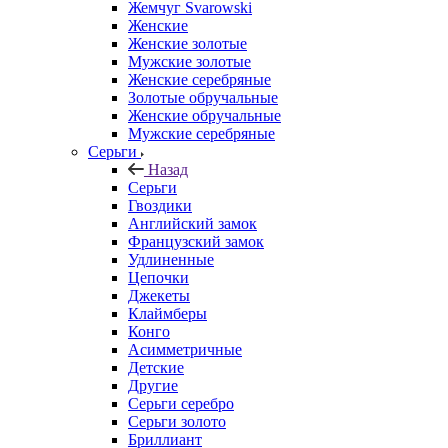
Жемчуг Svarowski
Женские
Женские золотые
Мужские золотые
Женские серебряные
Золотые обручальные
Женские обручальные
Мужские серебряные
Серьги
Назад
Серьги
Гвоздики
Английский замок
Французский замок
Удлиненные
Цепочки
Джекеты
Клаймберы
Конго
Асимметричные
Детские
Другие
Серьги серебро
Серьги золото
Бриллиант