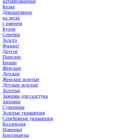
Штампованные
Колье
Декоративное
на леске
с именем
Кулон
Серебро
Золото
Фианит
Другое
Пирсинг
Броши
Женские
Детские
Женские золотые
Детские золотые
Золотые
Зажимы для галстука
Запонки
Сувениры
Золотые украшения
Серебряные украшения
Коллекция
Новинки
Бриллианты