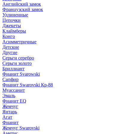
Английский замок
Французский замок
Удлиненные
Цепочки
Джекеты
Клаймберы
Конго
Асимметричные
Детские
Другие
Серьги серебро
Серьги золото
Бриллиант
Фианит Svarowski
Сапфир
Фианит Swarovski Кр-88
Муассанит
Эмаль
Фианит EQ
Жемчуг
Янтарь
Агат
Фианит
Жемчуг Swarovski
Аметис