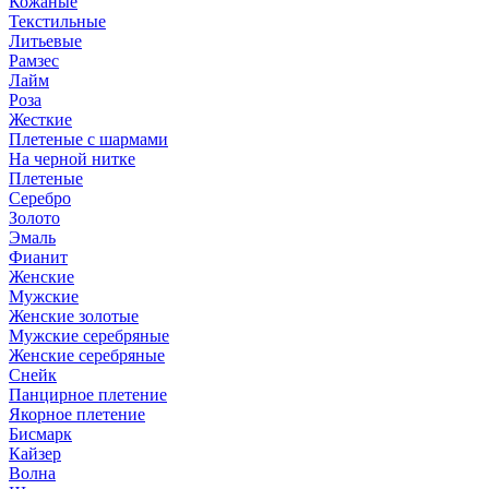
Кожаные
Текстильные
Литьевые
Рамзес
Лайм
Роза
Жесткие
Плетеные с шармами
На черной нитке
Плетеные
Серебро
Золото
Эмаль
Фианит
Женские
Мужские
Женские золотые
Мужские серебряные
Женские серебряные
Снейк
Панцирное плетение
Якорное плетение
Бисмарк
Кайзер
Волна