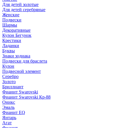
Для детей золотые
Для детей серебряные
Женские
Подвески
Шармы
Декоративные
Кулон Бегунок
Крестики
Ладанки
Буквы
Знаки зодиака
Подвески для браслета
Кулон
Подвесной элемент
Серебро
Золото
Бриллиант
Фианит Swarovski
Фианит Swarovski Кр-88
Оникс
Эмаль
Фианит EQ
Янтарь
Агат
Фианит