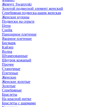
Жемчуг Swarovski
Золотой подвесной элемент женcкий
Серебряная подвеска-шарм женская
Женские кулоны
Подвески на серьги
Цепи
Снейк
Панцирное плетение
Якорное плетение
Бисмарк
Кайзер
Волна
Штампованные
Шнурок кожаный
Прочее
Станочные
Плетеные
Женские
Женские золотые
Золотые
Серебряные
Браслеты
На красной нитке
Браслеты с шармами