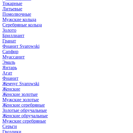
Токарные
Литьевые
Помолвочные
Мужские кольца
Серебряные кольца
Золото
Бриллиант
Гранат
Фианит Svarowski
Сапфир
Муассанит
Эмаль
Янтарь
Агат
Фианит
Жемчуг Svarowski
Женские
Женские золотые
Мужские золотые
Женские серебряные
Золотые обручальные
Женские обручальные
Мужские серебряные
Серьги
Гвоздики