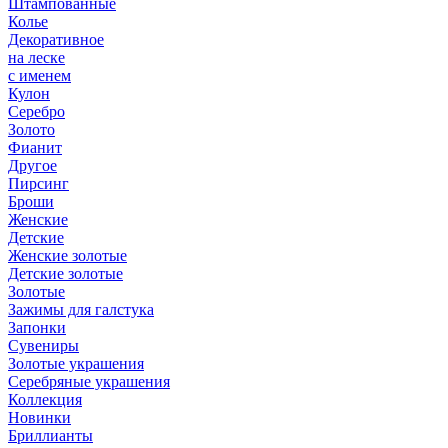
Штампованные
Колье
Декоративное
на леске
с именем
Кулон
Серебро
Золото
Фианит
Другое
Пирсинг
Броши
Женские
Детские
Женские золотые
Детские золотые
Золотые
Зажимы для галстука
Запонки
Сувениры
Золотые украшения
Серебряные украшения
Коллекция
Новинки
Бриллианты