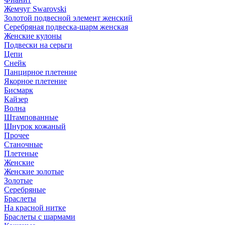
Жемчуг Swarovski
Золотой подвесной элемент женcкий
Серебряная подвеска-шарм женская
Женские кулоны
Подвески на серьги
Цепи
Снейк
Панцирное плетение
Якорное плетение
Бисмарк
Кайзер
Волна
Штампованные
Шнурок кожаный
Прочее
Станочные
Плетеные
Женские
Женские золотые
Золотые
Серебряные
Браслеты
На красной нитке
Браслеты с шармами