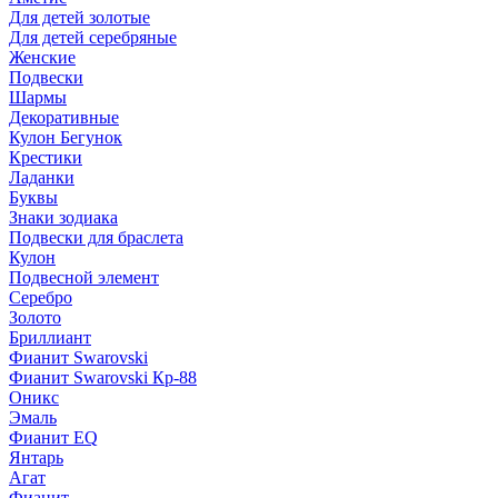
Для детей золотые
Для детей серебряные
Женские
Подвески
Шармы
Декоративные
Кулон Бегунок
Крестики
Ладанки
Буквы
Знаки зодиака
Подвески для браслета
Кулон
Подвесной элемент
Серебро
Золото
Бриллиант
Фианит Swarovski
Фианит Swarovski Кр-88
Оникс
Эмаль
Фианит EQ
Янтарь
Агат
Фианит