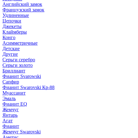
Английский замок
Французский замок
Удлиненные
Цепочки
Джекеты
Клаймберы
Конго
Асимметричные
Детские
Другие
Серьги серебро
Серьги золото
Бриллиант
Фианит Svarowski
Сапфир
Фианит Swarovski Кр-88
Муассанит
Эмаль
Фианит EQ
Жемчуг
Янтарь
Агат
Фианит
Жемчуг Swarovski
Аметис