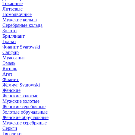
Токарные
Литьевые
Помолвочные
Мужские кольца
Серебряные кольца
Золото
Бриллиант
Гранат
Фианит Svarowski
Сапфир
Муассанит
Эмаль
Янтарь
Агат
Фианит
Жемчуг Svarowski
Женские
Женские золотые
Мужские золотые
Женские серебряные
Золотые обручальные
Женские обручальные
Мужские серебряные
Серьги
Гвоздики