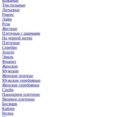
Кожаные
Текстильные
Литьевые
Рамзес
Лайм
Роза
Жесткие
Плетеные с шармами
На черной нитке
Плетеные
Серебро
Золото
Эмаль
Фианит
Женские
Мужские
Женские золотые
Мужские серебряные
Женские серебряные
Снейк
Панцирное плетение
Якорное плетение
Бисмарк
Кайзер
Волна