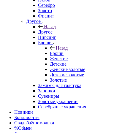
Серебро
Золото
Фианит
Другое
Назад
Другое
Пирсинг
Броши
Назад
Броши
Женские
Детские
Женские золотые
Детские золотые
Золотые
Зажимы для галстука
Запонки
Сувениры
Золотые украшения
Серебряные украшения
Новинки
Бриллианты
Свадьба&помолвка
%Обмен