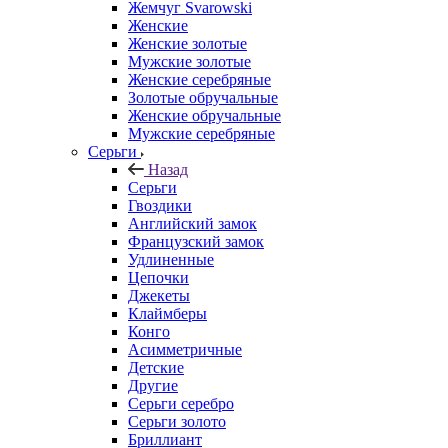
Жемчуг Svarowski
Женские
Женские золотые
Мужские золотые
Женские серебряные
Золотые обручальные
Женские обручальные
Мужские серебряные
Серьги
Назад
Серьги
Гвоздики
Английский замок
Французский замок
Удлиненные
Цепочки
Джекеты
Клаймберы
Конго
Асимметричные
Детские
Другие
Серьги серебро
Серьги золото
Бриллиант