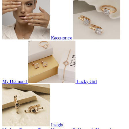
Кассиопея
My Diamond
Lucky Girl
Insight