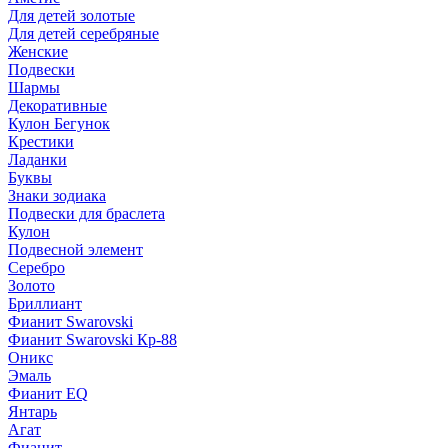
Для детей золотые
Для детей серебряные
Женские
Подвески
Шармы
Декоративные
Кулон Бегунок
Крестики
Ладанки
Буквы
Знаки зодиака
Подвески для браслета
Кулон
Подвесной элемент
Серебро
Золото
Бриллиант
Фианит Swarovski
Фианит Swarovski Кр-88
Оникс
Эмаль
Фианит EQ
Янтарь
Агат
Фианит