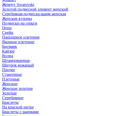
Жемчуг Swarovski
Золотой подвесной элемент женcкий
Серебряная подвеска-шарм женская
Женские кулоны
Подвески на серьги
Цепи
Снейк
Панцирное плетение
Якорное плетение
Бисмарк
Кайзер
Волна
Штампованные
Шнурок кожаный
Прочее
Станочные
Плетеные
Женские
Женские золотые
Золотые
Серебряные
Браслеты
На красной нитке
Браслеты с шармами