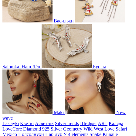
Васильки
Salomka
Наш Лён
Буслы
Maki
New
wave
Lastaўki
Кветкі
Асветнiк
Silver trends
Шифры
ART
Каляда
LoveCore
Diamond 925
Silver Geometry
Wild West
Love Safari
Mexico
Подсолнухи
Цар-дуб
Ў
4 elements
Snake
Kupalle