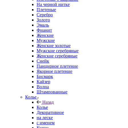
На черной нитке
Плетеные
Серебро
Золото
Эмаль
Фианит
Женские
Мужские
Женские золотые
Мужские серебряные
Женские серебряные
Снейк
Панцирное плетение
Якорное плетение
Бисмарк
Кайзер
Волна
Штампованные
Колье
Назад
Колье
Декоративное
на леске
с именем
Кулон