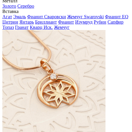
Металл
Золото
Серебро
Вставка
Агат
Эмаль
Фианит Сваровски
Жемчуг Swarovski
Фианит EQ
Цитрин
Янтарь
Бриллиант
Фианит
Изумруд
Рубин
Сапфир
Топаз
Гранат
Кварц Иск.
Жемчуг