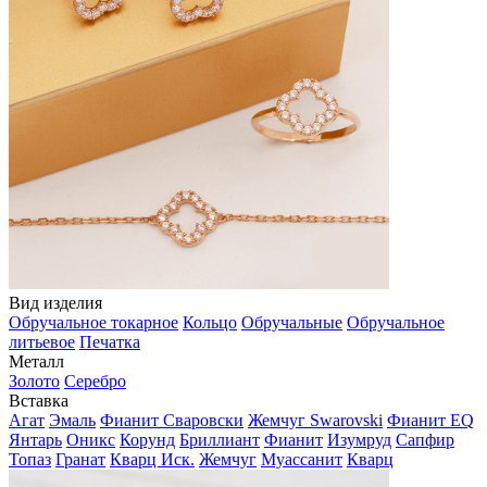
Вид изделия
Обручальное токарное
Кольцо
Обручальные
Обручальное
литьевое
Печатка
Металл
Золото
Серебро
Вставка
Агат
Эмаль
Фианит Сваровски
Жемчуг Swarovski
Фианит EQ
Янтарь
Оникс
Корунд
Бриллиант
Фианит
Изумруд
Сапфир
Топаз
Гранат
Кварц Иск.
Жемчуг
Муассанит
Кварц