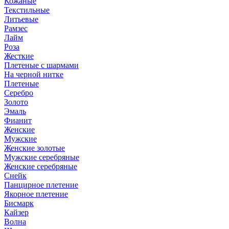
Кожаные
Текстильные
Литьевые
Рамзес
Лайм
Роза
Жесткие
Плетеные с шармами
На черной нитке
Плетеные
Серебро
Золото
Эмаль
Фианит
Женские
Мужские
Женские золотые
Мужские серебряные
Женские серебряные
Снейк
Панцирное плетение
Якорное плетение
Бисмарк
Кайзер
Волна