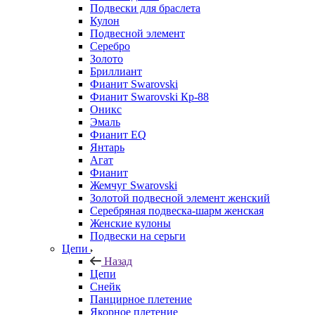
Подвески для браслета
Кулон
Подвесной элемент
Серебро
Золото
Бриллиант
Фианит Swarovski
Фианит Swarovski Кр-88
Оникс
Эмаль
Фианит EQ
Янтарь
Агат
Фианит
Жемчуг Swarovski
Золотой подвесной элемент женcкий
Серебряная подвеска-шарм женская
Женские кулоны
Подвески на серьги
Цепи
Назад
Цепи
Снейк
Панцирное плетение
Якорное плетение