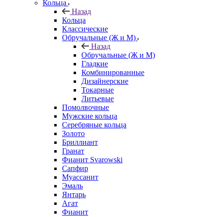
Кольца
Назад
Кольца
Классические
Обручальные (Ж и М)
Назад
Обручальные (Ж и М)
Гладкие
Комбинированные
Дизайнерские
Токарные
Литьевые
Помолвочные
Мужские кольца
Серебряные кольца
Золото
Бриллиант
Гранат
Фианит Svarowski
Сапфир
Муассанит
Эмаль
Янтарь
Агат
Фианит