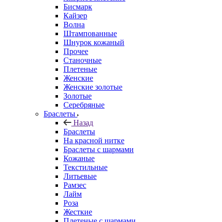
Бисмарк
Кайзер
Волна
Штампованные
Шнурок кожаный
Прочее
Станочные
Плетеные
Женские
Женские золотые
Золотые
Серебряные
Браслеты
Назад
Браслеты
На красной нитке
Браслеты с шармами
Кожаные
Текстильные
Литьевые
Рамзес
Лайм
Роза
Жесткие
Плетеные с шармами