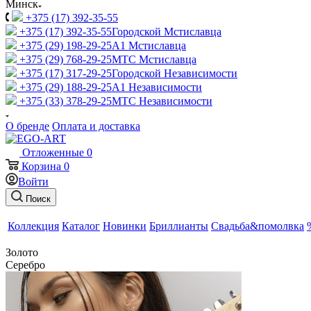
Минск
+375 (17) 392-35-55
+375 (17) 392-35-55
Городской Мстиславца
+375 (29) 198-29-25
A1 Мстиславца
+375 (29) 768-29-25
МТС Мстиславца
+375 (17) 317-29-25
Городской Независимости
+375 (29) 188-29-25
A1 Независимости
+375 (33) 378-29-25
МТС Независимости
О бренде
Оплата и доставка
Отложенные
0
Корзина
0
Войти
Поиск
Коллекция
Каталог
Новинки
Бриллианты
Свадьба&помолвка
Золото
Серебро