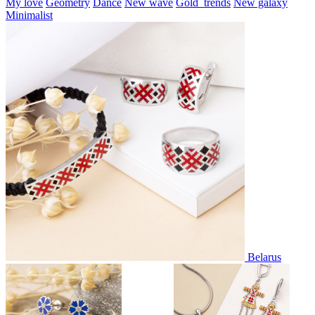
My love
Geometry
Dance
New wave
Gold_trends
New galaxy
Minimalist
Belarus