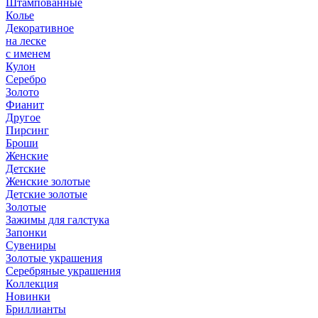
Штампованные
Колье
Декоративное
на леске
с именем
Кулон
Серебро
Золото
Фианит
Другое
Пирсинг
Броши
Женские
Детские
Женские золотые
Детские золотые
Золотые
Зажимы для галстука
Запонки
Сувениры
Золотые украшения
Серебряные украшения
Коллекция
Новинки
Бриллианты