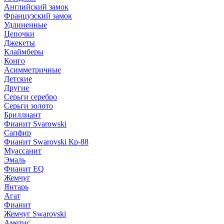
Английский замок
Французский замок
Удлиненные
Цепочки
Джекеты
Клаймберы
Конго
Асимметричные
Детские
Другие
Серьги серебро
Серьги золото
Бриллиант
Фианит Svarowski
Сапфир
Фианит Swarovski Кр-88
Муассанит
Эмаль
Фианит EQ
Жемчуг
Янтарь
Агат
Фианит
Жемчуг Swarovski
Аметис