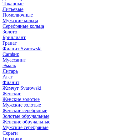
Токарные
Литьевые
Помолвочные
Мужские кольца
Серебряные кольца
Золото
Бриллиант
Гранат
Фианит Svarowski
Сапфир
Муассанит
Эмаль
Янтарь
Агат
Фианит
Жемчуг Svarowski
Женские
Женские золотые
Мужские золотые
Женские серебряные
Золотые обручальные
Женские обручальные
Мужские серебряные
Серьги
Гвоздики