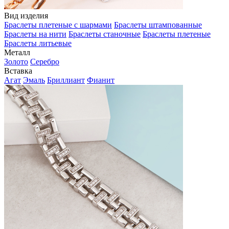
Вид изделия
Браслеты плетеные с шармами
Браслеты штампованные
Браслеты на нити
Браслеты станочные
Браслеты плетеные
Браслеты литьевые
Металл
Золото
Серебро
Вставка
Агат
Эмаль
Бриллиант
Фианит