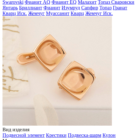
Swarovski
Фианит AQ
Фианит EQ
Малахит
Топаз Сваровски
Янтарь
Бриллиант
Фианит
Изумруд
Сапфир
Топаз
Гранат
Кварц Иск.
Жемчуг
Муассанит
Кварц
Жемчуг Иск.
Вид изделия
Подвесной элемент
Крестики
Подвеска-шарм
Кулон