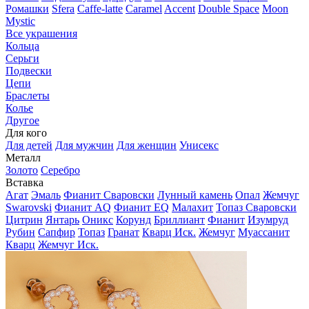
Ромашки
Sfera
Caffe-latte
Caramel
Accent
Double Space
Moon
Mystic
Все украшения
Кольца
Серьги
Подвески
Цепи
Браслеты
Колье
Другое
Для кого
Для детей
Для мужчин
Для женщин
Унисекс
Металл
Золото
Серебро
Вставка
Агат
Эмаль
Фианит Сваровски
Лунный камень
Опал
Жемчуг
Swarovski
Фианит AQ
Фианит EQ
Малахит
Топаз Сваровски
Цитрин
Янтарь
Оникс
Корунд
Бриллиант
Фианит
Изумруд
Рубин
Сапфир
Топаз
Гранат
Кварц Иск.
Жемчуг
Муассанит
Кварц
Жемчуг Иск.