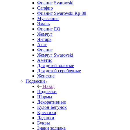
Фианит Svarowski
Сапфир
Фианит Swarovski Кр-88
Муассанит
Эмаль
Фианит EQ
Жемчуг
Янтарь
Агат
Фианит
Жемчуг Swarovski
Аметис
Для детей золотые
Для детей серебряные
Женские
Подвески
Назад
Подвески
Шармы
Декоративные
Кулон Бегунок
Крестики
Ладанки
Буквы
Знаки зодиака