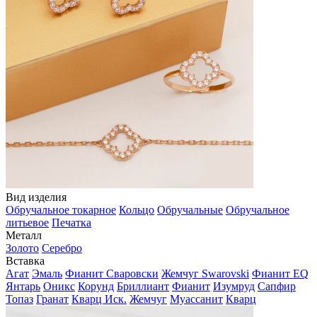
Вид изделия
Обручальное токарное
Кольцо
Обручальные
Обручальное
литьевое
Печатка
Металл
Золото
Серебро
Вставка
Агат
Эмаль
Фианит Сваровски
Жемчуг Swarovski
Фианит EQ
Янтарь
Оникс
Корунд
Бриллиант
Фианит
Изумруд
Сапфир
Топаз
Гранат
Кварц Иск.
Жемчуг
Муассанит
Кварц