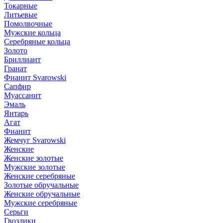
Токарные
Литьевые
Помолвочные
Мужские кольца
Серебряные кольца
Золото
Бриллиант
Гранат
Фианит Svarowski
Сапфир
Муассанит
Эмаль
Янтарь
Агат
Фианит
Жемчуг Svarowski
Женские
Женские золотые
Мужские золотые
Женские серебряные
Золотые обручальные
Женские обручальные
Мужские серебряные
Серьги
Гвоздики