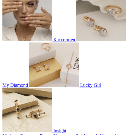
Кассиопея
My Diamond
Lucky Girl
Insight