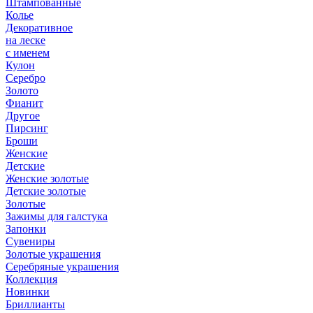
Штампованные
Колье
Декоративное
на леске
с именем
Кулон
Серебро
Золото
Фианит
Другое
Пирсинг
Броши
Женские
Детские
Женские золотые
Детские золотые
Золотые
Зажимы для галстука
Запонки
Сувениры
Золотые украшения
Серебряные украшения
Коллекция
Новинки
Бриллианты