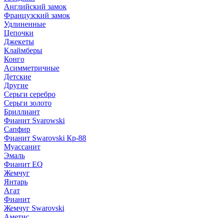
Английский замок
Французский замок
Удлиненные
Цепочки
Джекеты
Клаймберы
Конго
Асимметричные
Детские
Другие
Серьги серебро
Серьги золото
Бриллиант
Фианит Svarowski
Сапфир
Фианит Swarovski Кр-88
Муассанит
Эмаль
Фианит EQ
Жемчуг
Янтарь
Агат
Фианит
Жемчуг Swarovski
Аметис