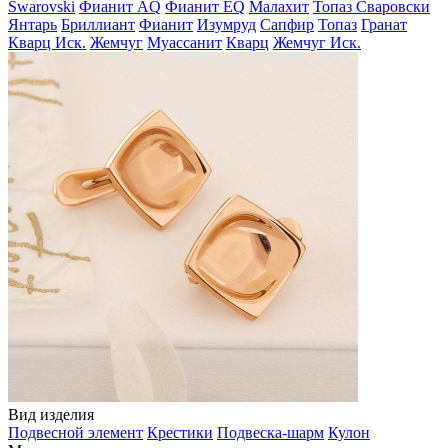
Swarovski
Фианит AQ
Фианит EQ
Малахит
Топаз Сваровски
Янтарь
Бриллиант
Фианит
Изумруд
Сапфир
Топаз
Гранат
Кварц Иск.
Жемчуг
Муассанит
Кварц
Жемчуг Иск.
Вид изделия
Подвесной элемент
Крестики
Подвеска-шарм
Кулон