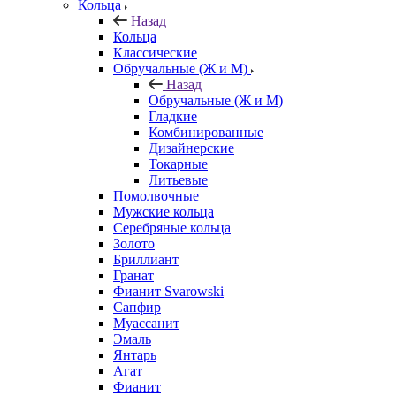
Кольца
Назад
Кольца
Классические
Обручальные (Ж и М)
Назад
Обручальные (Ж и М)
Гладкие
Комбинированные
Дизайнерские
Токарные
Литьевые
Помолвочные
Мужские кольца
Серебряные кольца
Золото
Бриллиант
Гранат
Фианит Svarowski
Сапфир
Муассанит
Эмаль
Янтарь
Агат
Фианит