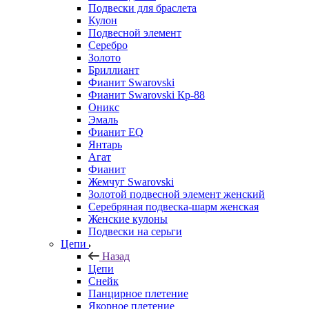
Подвески для браслета
Кулон
Подвесной элемент
Серебро
Золото
Бриллиант
Фианит Swarovski
Фианит Swarovski Кр-88
Оникс
Эмаль
Фианит EQ
Янтарь
Агат
Фианит
Жемчуг Swarovski
Золотой подвесной элемент женcкий
Серебряная подвеска-шарм женская
Женские кулоны
Подвески на серьги
Цепи
Назад
Цепи
Снейк
Панцирное плетение
Якорное плетение