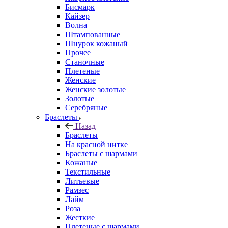
Бисмарк
Кайзер
Волна
Штампованные
Шнурок кожаный
Прочее
Станочные
Плетеные
Женские
Женские золотые
Золотые
Серебряные
Браслеты
Назад
Браслеты
На красной нитке
Браслеты с шармами
Кожаные
Текстильные
Литьевые
Рамзес
Лайм
Роза
Жесткие
Плетеные с шармами