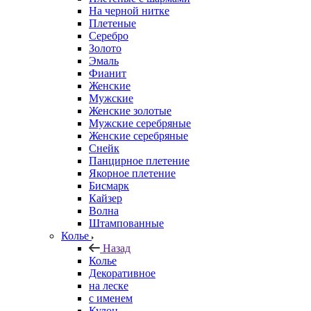
На черной нитке
Плетеные
Серебро
Золото
Эмаль
Фианит
Женские
Мужские
Женские золотые
Мужские серебряные
Женские серебряные
Снейк
Панцирное плетение
Якорное плетение
Бисмарк
Кайзер
Волна
Штампованные
Колье
Назад
Колье
Декоративное
на леске
с именем
Кулон