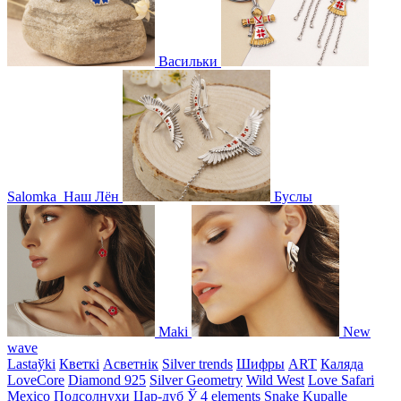
Васильки
Salomka
Наш Лён
Буслы
Maki
New
wave
Lastaўki
Кветкі
Асветнiк
Silver trends
Шифры
ART
Каляда
LoveCore
Diamond 925
Silver Geometry
Wild West
Love Safari
Mexico
Подсолнухи
Цар-дуб
Ў
4 elements
Snake
Kupalle