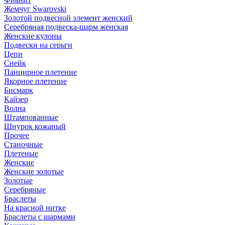
Жемчуг Swarovski
Золотой подвесной элемент женcкий
Серебряная подвеска-шарм женская
Женские кулоны
Подвески на серьги
Цепи
Снейк
Панцирное плетение
Якорное плетение
Бисмарк
Кайзер
Волна
Штампованные
Шнурок кожаный
Прочее
Станочные
Плетеные
Женские
Женские золотые
Золотые
Серебряные
Браслеты
На красной нитке
Браслеты с шармами