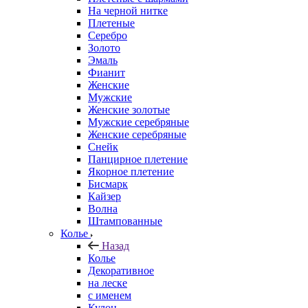
На черной нитке
Плетеные
Серебро
Золото
Эмаль
Фианит
Женские
Мужские
Женские золотые
Мужские серебряные
Женские серебряные
Снейк
Панцирное плетение
Якорное плетение
Бисмарк
Кайзер
Волна
Штампованные
Колье
Назад
Колье
Декоративное
на леске
с именем
Кулон