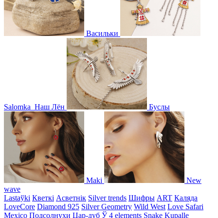
Васильки
Salomka
Наш Лён
Буслы
Maki
New
wave
Lastaўki
Кветкі
Асветнiк
Silver trends
Шифры
ART
Каляда
LoveCore
Diamond 925
Silver Geometry
Wild West
Love Safari
Mexico
Подсолнухи
Цар-дуб
Ў
4 elements
Snake
Kupalle