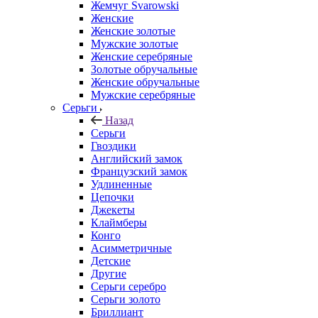
Жемчуг Svarowski
Женские
Женские золотые
Мужские золотые
Женские серебряные
Золотые обручальные
Женские обручальные
Мужские серебряные
Серьги
Назад
Серьги
Гвоздики
Английский замок
Французский замок
Удлиненные
Цепочки
Джекеты
Клаймберы
Конго
Асимметричные
Детские
Другие
Серьги серебро
Серьги золото
Бриллиант