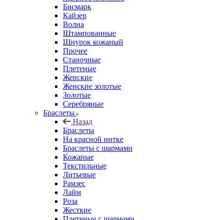
Бисмарк
Кайзер
Волна
Штампованные
Шнурок кожаный
Прочее
Станочные
Плетеные
Женские
Женские золотые
Золотые
Серебряные
Браслеты
Назад
Браслеты
На красной нитке
Браслеты с шармами
Кожаные
Текстильные
Литьевые
Рамзес
Лайм
Роза
Жесткие
Плетеные с шармами