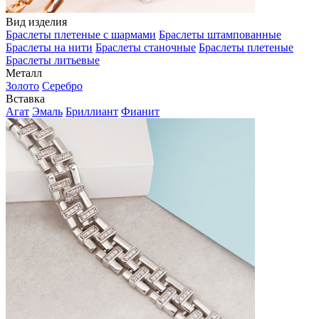
Вид изделия
Браслеты плетеные с шармами
Браслеты штампованные
Браслеты на нити
Браслеты станочные
Браслеты плетеные
Браслеты литьевые
Металл
Золото
Серебро
Вставка
Агат
Эмаль
Бриллиант
Фианит