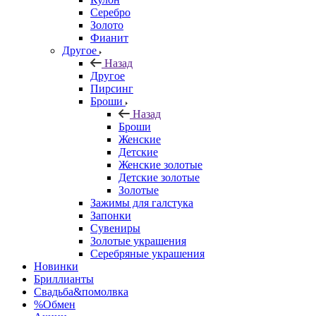
Серебро
Золото
Фианит
Другое
Назад
Другое
Пирсинг
Броши
Назад
Броши
Женские
Детские
Женские золотые
Детские золотые
Золотые
Зажимы для галстука
Запонки
Сувениры
Золотые украшения
Серебряные украшения
Новинки
Бриллианты
Свадьба&помолвка
%Обмен