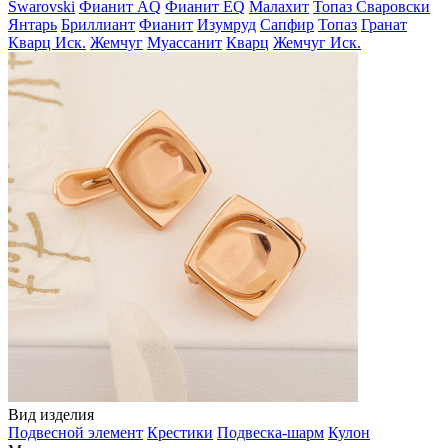
Swarovski
Фианит AQ
Фианит EQ
Малахит
Топаз Сваровски
Янтарь
Бриллиант
Фианит
Изумруд
Сапфир
Топаз
Гранат
Кварц Иск.
Жемчуг
Муассанит
Кварц
Жемчуг Иск.
Вид изделия
Подвесной элемент
Крестики
Подвеска-шарм
Кулон