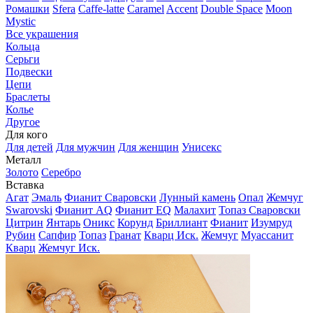
Ромашки
Sfera
Caffe-latte
Caramel
Accent
Double Space
Moon
Mystic
Все украшения
Кольца
Серьги
Подвески
Цепи
Браслеты
Колье
Другое
Для кого
Для детей
Для мужчин
Для женщин
Унисекс
Металл
Золото
Серебро
Вставка
Агат
Эмаль
Фианит Сваровски
Лунный камень
Опал
Жемчуг
Swarovski
Фианит AQ
Фианит EQ
Малахит
Топаз Сваровски
Цитрин
Янтарь
Оникс
Корунд
Бриллиант
Фианит
Изумруд
Рубин
Сапфир
Топаз
Гранат
Кварц Иск.
Жемчуг
Муассанит
Кварц
Жемчуг Иск.