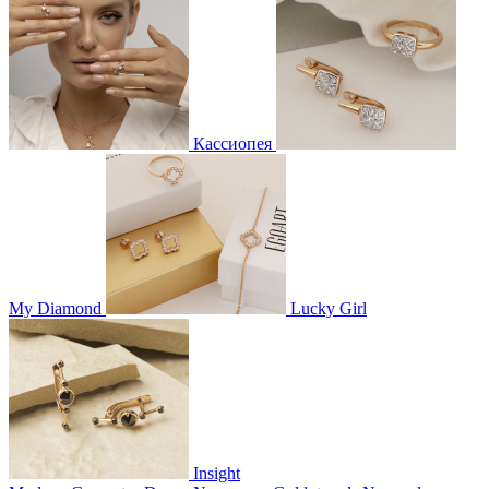
Кассиопея
My Diamond
Lucky Girl
Insight