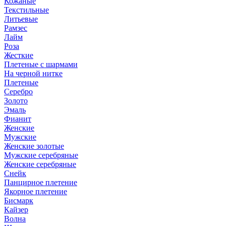
Кожаные
Текстильные
Литьевые
Рамзес
Лайм
Роза
Жесткие
Плетеные с шармами
На черной нитке
Плетеные
Серебро
Золото
Эмаль
Фианит
Женские
Мужские
Женские золотые
Мужские серебряные
Женские серебряные
Снейк
Панцирное плетение
Якорное плетение
Бисмарк
Кайзер
Волна