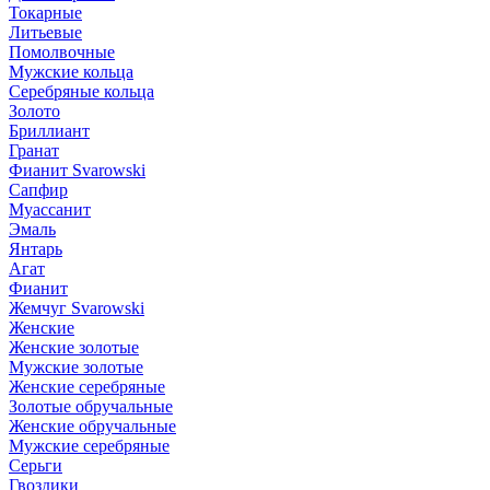
Токарные
Литьевые
Помолвочные
Мужские кольца
Серебряные кольца
Золото
Бриллиант
Гранат
Фианит Svarowski
Сапфир
Муассанит
Эмаль
Янтарь
Агат
Фианит
Жемчуг Svarowski
Женские
Женские золотые
Мужские золотые
Женские серебряные
Золотые обручальные
Женские обручальные
Мужские серебряные
Серьги
Гвоздики