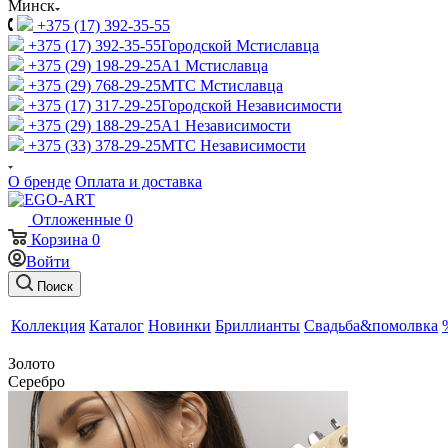
Минск
+375 (17) 392-35-55
+375 (17) 392-35-55
Городской Мстиславца
+375 (29) 198-29-25
A1 Мстиславца
+375 (29) 768-29-25
МТС Мстиславца
+375 (17) 317-29-25
Городской Независимости
+375 (29) 188-29-25
A1 Независимости
+375 (33) 378-29-25
МТС Независимости
О бренде
Оплата и доставка
Отложенные
0
Корзина
0
Войти
Поиск
Коллекция
Каталог
Новинки
Бриллианты
Свадьба&помолвка
Золото
Серебро