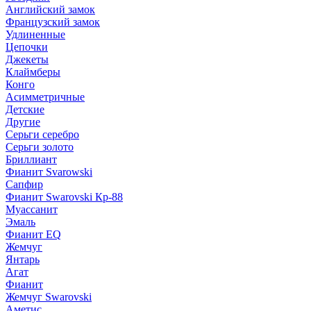
Английский замок
Французский замок
Удлиненные
Цепочки
Джекеты
Клаймберы
Конго
Асимметричные
Детские
Другие
Серьги серебро
Серьги золото
Бриллиант
Фианит Svarowski
Сапфир
Фианит Swarovski Кр-88
Муассанит
Эмаль
Фианит EQ
Жемчуг
Янтарь
Агат
Фианит
Жемчуг Swarovski
Аметис