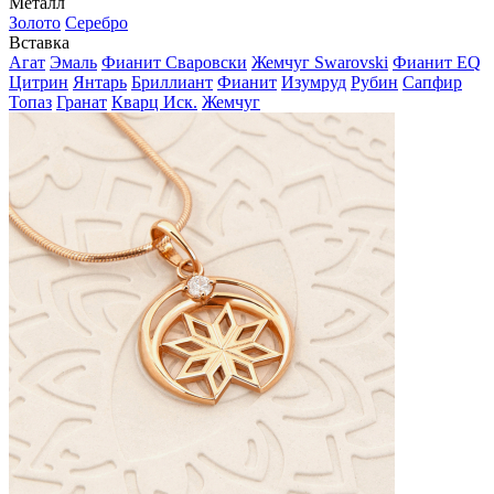
Металл
Золото
Серебро
Вставка
Агат
Эмаль
Фианит Сваровски
Жемчуг Swarovski
Фианит EQ
Цитрин
Янтарь
Бриллиант
Фианит
Изумруд
Рубин
Сапфир
Топаз
Гранат
Кварц Иск.
Жемчуг