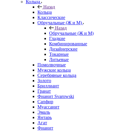
Кольца
Назад
Кольца
Классические
Обручальные (Ж и М)
Назад
Обручальные (Ж и М)
Гладкие
Комбинированные
Дизайнерские
Токарные
Литьевые
Помолвочные
Мужские кольца
Серебряные кольца
Золото
Бриллиант
Гранат
Фианит Svarowski
Сапфир
Муассанит
Эмаль
Янтарь
Агат
Фианит