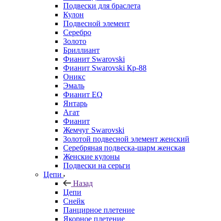
Подвески для браслета
Кулон
Подвесной элемент
Серебро
Золото
Бриллиант
Фианит Swarovski
Фианит Swarovski Кр-88
Оникс
Эмаль
Фианит EQ
Янтарь
Агат
Фианит
Жемчуг Swarovski
Золотой подвесной элемент женcкий
Серебряная подвеска-шарм женская
Женские кулоны
Подвески на серьги
Цепи
Назад
Цепи
Снейк
Панцирное плетение
Якорное плетение