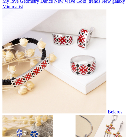
My love
Geometry
Dance
New wave
Gold_trends
New galaxy
Minimalist
Belarus