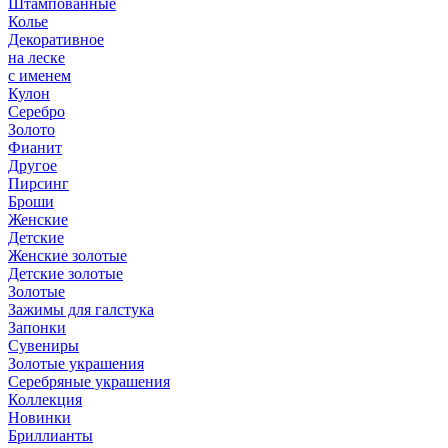
Штампованные
Колье
Декоративное
на леске
с именем
Кулон
Серебро
Золото
Фианит
Другое
Пирсинг
Броши
Женские
Детские
Женские золотые
Детские золотые
Золотые
Зажимы для галстука
Запонки
Сувениры
Золотые украшения
Серебряные украшения
Коллекция
Новинки
Бриллианты