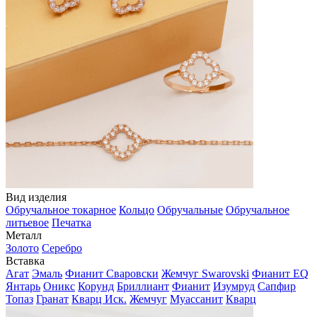
Вид изделия
Обручальное токарное
Кольцо
Обручальные
Обручальное
литьевое
Печатка
Металл
Золото
Серебро
Вставка
Агат
Эмаль
Фианит Сваровски
Жемчуг Swarovski
Фианит EQ
Янтарь
Оникс
Корунд
Бриллиант
Фианит
Изумруд
Сапфир
Топаз
Гранат
Кварц Иск.
Жемчуг
Муассанит
Кварц