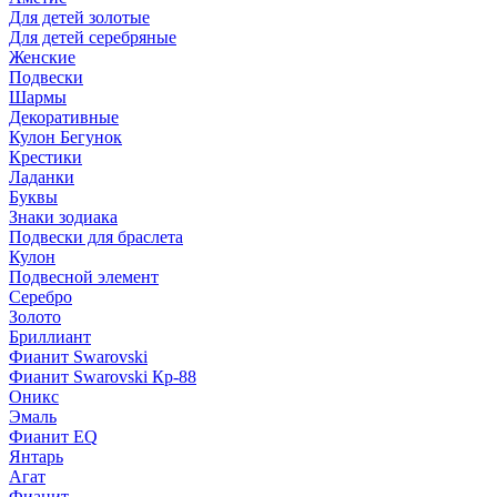
Для детей золотые
Для детей серебряные
Женские
Подвески
Шармы
Декоративные
Кулон Бегунок
Крестики
Ладанки
Буквы
Знаки зодиака
Подвески для браслета
Кулон
Подвесной элемент
Серебро
Золото
Бриллиант
Фианит Swarovski
Фианит Swarovski Кр-88
Оникс
Эмаль
Фианит EQ
Янтарь
Агат
Фианит