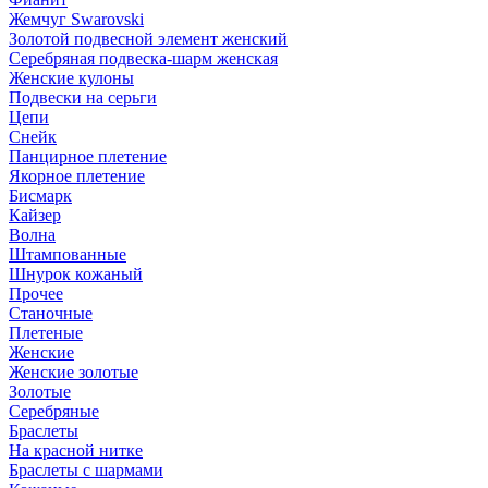
Жемчуг Swarovski
Золотой подвесной элемент женcкий
Серебряная подвеска-шарм женская
Женские кулоны
Подвески на серьги
Цепи
Снейк
Панцирное плетение
Якорное плетение
Бисмарк
Кайзер
Волна
Штампованные
Шнурок кожаный
Прочее
Станочные
Плетеные
Женские
Женские золотые
Золотые
Серебряные
Браслеты
На красной нитке
Браслеты с шармами