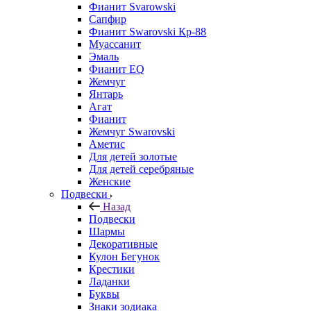
Фианит Svarowski
Сапфир
Фианит Swarovski Кр-88
Муассанит
Эмаль
Фианит EQ
Жемчуг
Янтарь
Агат
Фианит
Жемчуг Swarovski
Аметис
Для детей золотые
Для детей серебряные
Женские
Подвески
Назад
Подвески
Шармы
Декоративные
Кулон Бегунок
Крестики
Ладанки
Буквы
Знаки зодиака