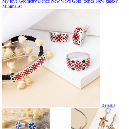
My love
Geometry
Dance
New wave
Gold_trends
New galaxy
Minimalist
Belarus