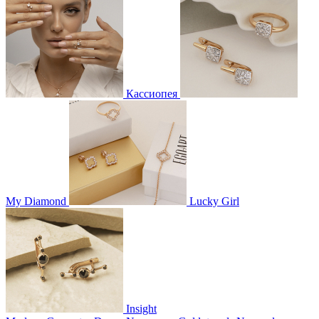
Кассиопея
My Diamond
Lucky Girl
Insight