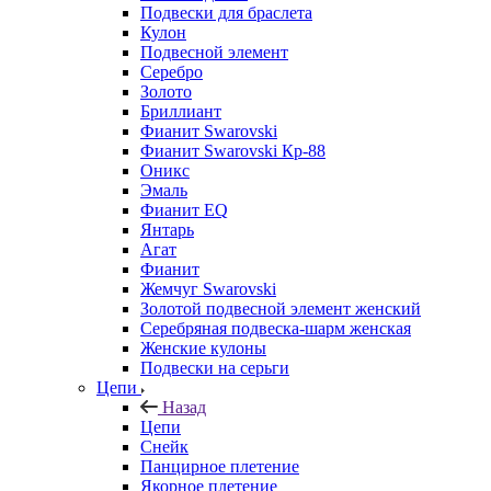
Подвески для браслета
Кулон
Подвесной элемент
Серебро
Золото
Бриллиант
Фианит Swarovski
Фианит Swarovski Кр-88
Оникс
Эмаль
Фианит EQ
Янтарь
Агат
Фианит
Жемчуг Swarovski
Золотой подвесной элемент женcкий
Серебряная подвеска-шарм женская
Женские кулоны
Подвески на серьги
Цепи
Назад
Цепи
Снейк
Панцирное плетение
Якорное плетение