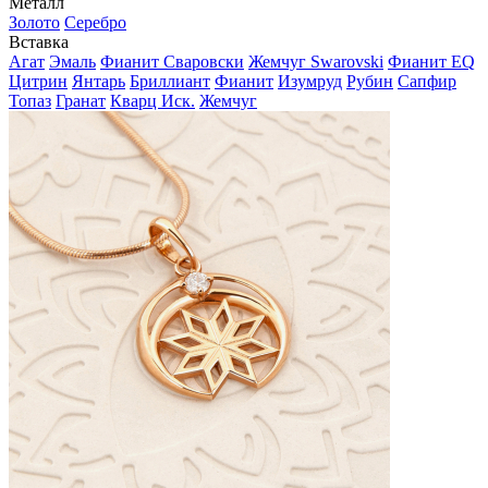
Металл
Золото
Серебро
Вставка
Агат
Эмаль
Фианит Сваровски
Жемчуг Swarovski
Фианит EQ
Цитрин
Янтарь
Бриллиант
Фианит
Изумруд
Рубин
Сапфир
Топаз
Гранат
Кварц Иск.
Жемчуг