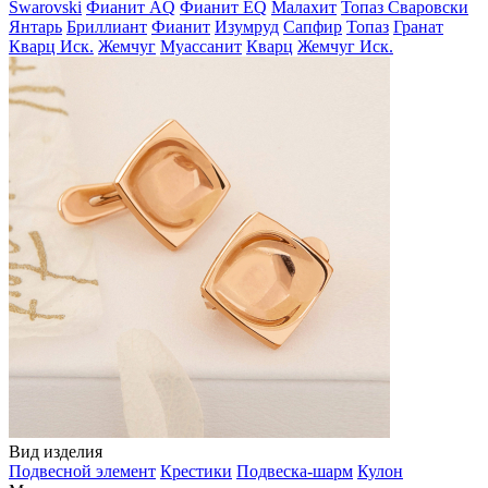
Swarovski
Фианит AQ
Фианит EQ
Малахит
Топаз Сваровски
Янтарь
Бриллиант
Фианит
Изумруд
Сапфир
Топаз
Гранат
Кварц Иск.
Жемчуг
Муассанит
Кварц
Жемчуг Иск.
Вид изделия
Подвесной элемент
Крестики
Подвеска-шарм
Кулон