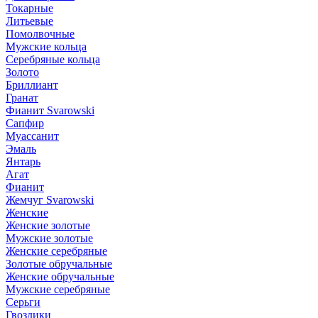
Токарные
Литьевые
Помолвочные
Мужские кольца
Серебряные кольца
Золото
Бриллиант
Гранат
Фианит Svarowski
Сапфир
Муассанит
Эмаль
Янтарь
Агат
Фианит
Жемчуг Svarowski
Женские
Женские золотые
Мужские золотые
Женские серебряные
Золотые обручальные
Женские обручальные
Мужские серебряные
Серьги
Гвоздики