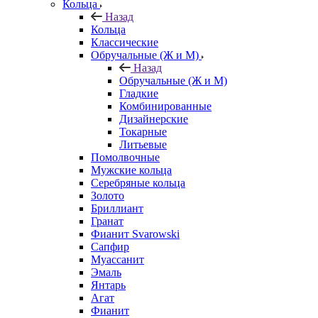
Кольца
Назад
Кольца
Классические
Обручальные (Ж и М)
Назад
Обручальные (Ж и М)
Гладкие
Комбинированные
Дизайнерские
Токарные
Литьевые
Помолвочные
Мужские кольца
Серебряные кольца
Золото
Бриллиант
Гранат
Фианит Svarowski
Сапфир
Муассанит
Эмаль
Янтарь
Агат
Фианит