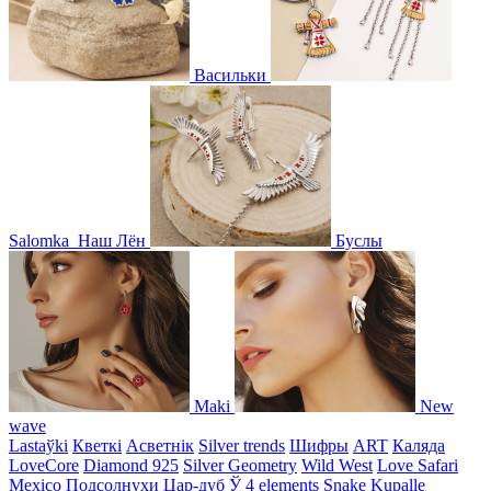
Васильки
Salomka
Наш Лён
Буслы
Maki
New
wave
Lastaўki
Кветкі
Асветнiк
Silver trends
Шифры
ART
Каляда
LoveCore
Diamond 925
Silver Geometry
Wild West
Love Safari
Mexico
Подсолнухи
Цар-дуб
Ў
4 elements
Snake
Kupalle