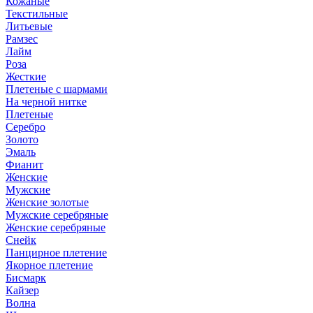
Кожаные
Текстильные
Литьевые
Рамзес
Лайм
Роза
Жесткие
Плетеные с шармами
На черной нитке
Плетеные
Серебро
Золото
Эмаль
Фианит
Женские
Мужские
Женские золотые
Мужские серебряные
Женские серебряные
Снейк
Панцирное плетение
Якорное плетение
Бисмарк
Кайзер
Волна