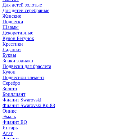
Для детей золотые
Для детей серебряные
Женские
Подвески
Шармы
Декоративные
Кулон Бегунок
Крестики
Ладанки
Буквы
Знаки зодиака
Подвески для браслета
Кулон
Подвесной элемент
Серебро
Золото
Бриллиант
Фианит Swarovski
Фианит Swarovski Кр-88
Оникс
Эмаль
Фианит EQ
Янтарь
Агат
Фианит