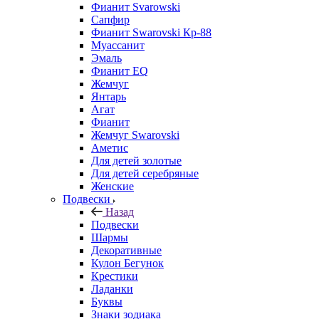
Фианит Svarowski
Сапфир
Фианит Swarovski Кр-88
Муассанит
Эмаль
Фианит EQ
Жемчуг
Янтарь
Агат
Фианит
Жемчуг Swarovski
Аметис
Для детей золотые
Для детей серебряные
Женские
Подвески
Назад
Подвески
Шармы
Декоративные
Кулон Бегунок
Крестики
Ладанки
Буквы
Знаки зодиака