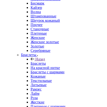
Бисмарк
Кайзер
Волна
Штампованные
Шнурок кожаный
Прочее
Станочные
Плетеные
Женские
Женские золотые
Золотые
Серебряные
Браслеты
Назад
Браслеты
На красной нитке
Браслеты с шармами
Кожаные
Текстильные
Литьевые
Рамзес
Лайм
Роза
Жесткие
Плетеные с шармами