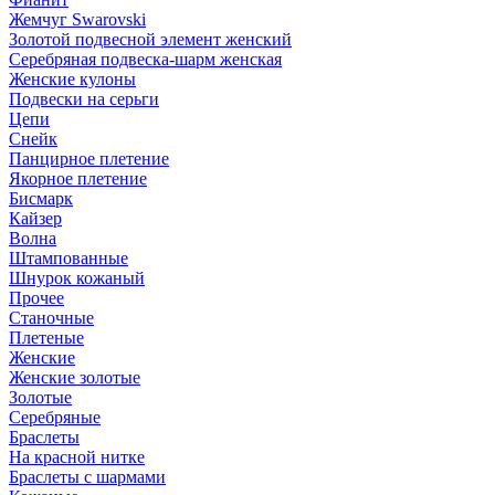
Жемчуг Swarovski
Золотой подвесной элемент женcкий
Серебряная подвеска-шарм женская
Женские кулоны
Подвески на серьги
Цепи
Снейк
Панцирное плетение
Якорное плетение
Бисмарк
Кайзер
Волна
Штампованные
Шнурок кожаный
Прочее
Станочные
Плетеные
Женские
Женские золотые
Золотые
Серебряные
Браслеты
На красной нитке
Браслеты с шармами