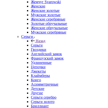
Жемчуг Svarowski
Женские
Женские золотые
Мужские золотые
Женские серебряные
Золотые обручальные
Женские обручальные
Мужские серебряные
Серьги
Назад
Серьги
Гвоздики
Английский замок
Французский замок
Удлиненные
Цепочки
Джекеты
Клаймберы
Конго
Асимметричные
Детские
Другие
Серьги серебро
Серьги золото
Бриллиант