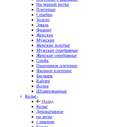
На черной нитке
Плетеные
Серебро
Золото
Эмаль
Фианит
Женские
Мужские
Женские золотые
Мужские серебряные
Женские серебряные
Снейк
Панцирное плетение
Якорное плетение
Бисмарк
Кайзер
Волна
Штампованные
Колье
Назад
Колье
Декоративное
на леске
с именем
Кулон