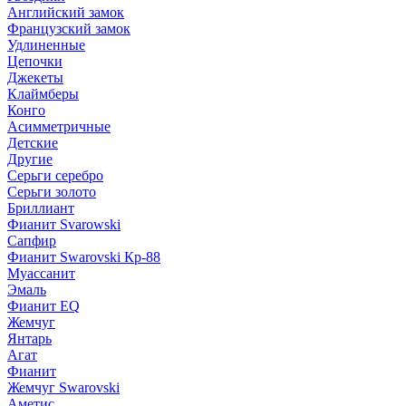
Английский замок
Французский замок
Удлиненные
Цепочки
Джекеты
Клаймберы
Конго
Асимметричные
Детские
Другие
Серьги серебро
Серьги золото
Бриллиант
Фианит Svarowski
Сапфир
Фианит Swarovski Кр-88
Муассанит
Эмаль
Фианит EQ
Жемчуг
Янтарь
Агат
Фианит
Жемчуг Swarovski
Аметис