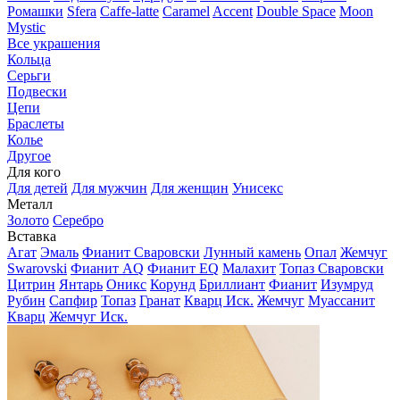
Ромашки
Sfera
Caffe-latte
Caramel
Accent
Double Space
Moon
Mystic
Все украшения
Кольца
Серьги
Подвески
Цепи
Браслеты
Колье
Другое
Для кого
Для детей
Для мужчин
Для женщин
Унисекс
Металл
Золото
Серебро
Вставка
Агат
Эмаль
Фианит Сваровски
Лунный камень
Опал
Жемчуг
Swarovski
Фианит AQ
Фианит EQ
Малахит
Топаз Сваровски
Цитрин
Янтарь
Оникс
Корунд
Бриллиант
Фианит
Изумруд
Рубин
Сапфир
Топаз
Гранат
Кварц Иск.
Жемчуг
Муассанит
Кварц
Жемчуг Иск.