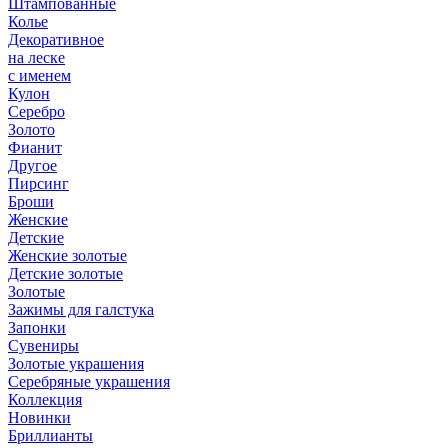
Штампованные
Колье
Декоративное
на леске
с именем
Кулон
Серебро
Золото
Фианит
Другое
Пирсинг
Броши
Женские
Детские
Женские золотые
Детские золотые
Золотые
Зажимы для галстука
Запонки
Сувениры
Золотые украшения
Серебряные украшения
Коллекция
Новинки
Бриллианты