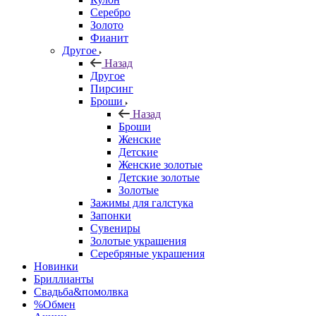
Серебро
Золото
Фианит
Другое
Назад
Другое
Пирсинг
Броши
Назад
Броши
Женские
Детские
Женские золотые
Детские золотые
Золотые
Зажимы для галстука
Запонки
Сувениры
Золотые украшения
Серебряные украшения
Новинки
Бриллианты
Свадьба&помолвка
%Обмен