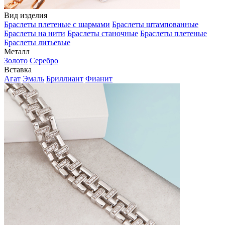
Вид изделия
Браслеты плетеные с шармами
Браслеты штампованные
Браслеты на нити
Браслеты станочные
Браслеты плетеные
Браслеты литьевые
Металл
Золото
Серебро
Вставка
Агат
Эмаль
Бриллиант
Фианит