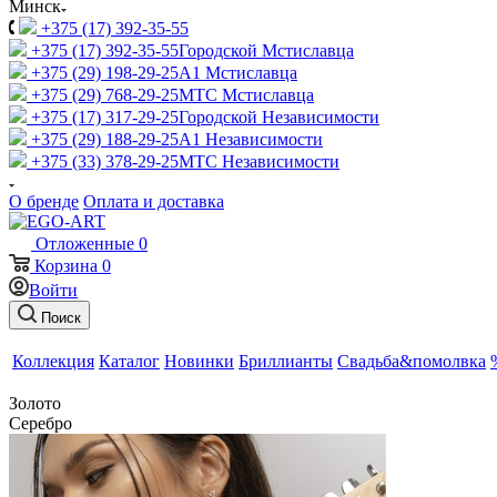
Минск
+375 (17) 392-35-55
+375 (17) 392-35-55
Городской Мстиславца
+375 (29) 198-29-25
A1 Мстиславца
+375 (29) 768-29-25
МТС Мстиславца
+375 (17) 317-29-25
Городской Независимости
+375 (29) 188-29-25
A1 Независимости
+375 (33) 378-29-25
МТС Независимости
О бренде
Оплата и доставка
Отложенные
0
Корзина
0
Войти
Поиск
Коллекция
Каталог
Новинки
Бриллианты
Свадьба&помолвка
Золото
Серебро