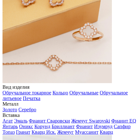
Вид изделия
Обручальное токарное
Кольцо
Обручальные
Обручальное
литьевое
Печатка
Металл
Золото
Серебро
Вставка
Агат
Эмаль
Фианит Сваровски
Жемчуг Swarovski
Фианит EQ
Янтарь
Оникс
Корунд
Бриллиант
Фианит
Изумруд
Сапфир
Топаз
Гранат
Кварц Иск.
Жемчуг
Муассанит
Кварц