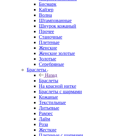
Бисмарк
Кайзер
Волна
Штампованные
Шнурок кожаный
Прочее
Станочные
Плетеные
Женские
Женские золотые
Золотые
Серебряные
Браслеты
Назад
Браслеты
На красной нитке
Браслеты с шармами
Кожаные
Текстильные
Литьевые
Рамзес
Лайм
Роза
Жесткие
Плетеные с шармами