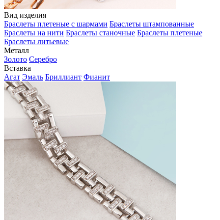
Вид изделия
Браслеты плетеные с шармами
Браслеты штампованные
Браслеты на нити
Браслеты станочные
Браслеты плетеные
Браслеты литьевые
Металл
Золото
Серебро
Вставка
Агат
Эмаль
Бриллиант
Фианит