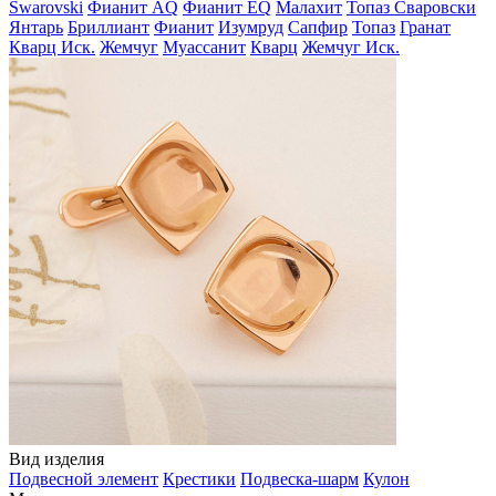
Swarovski
Фианит AQ
Фианит EQ
Малахит
Топаз Сваровски
Янтарь
Бриллиант
Фианит
Изумруд
Сапфир
Топаз
Гранат
Кварц Иск.
Жемчуг
Муассанит
Кварц
Жемчуг Иск.
Вид изделия
Подвесной элемент
Крестики
Подвеска-шарм
Кулон