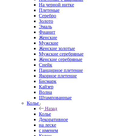
На черной нитке
Плетеные
Серебро
Золото
Эмаль
Фианит
Женские
Мужские
Женские золотые
Мужские серебряные
Женские серебряные
Снейк
Панцирное плетение
Якорное плетение
Бисмарк
Кайзер
Волна
Штампованные
Колье
Назад
Колье
Декоративное
на леске
с именем
Кулон