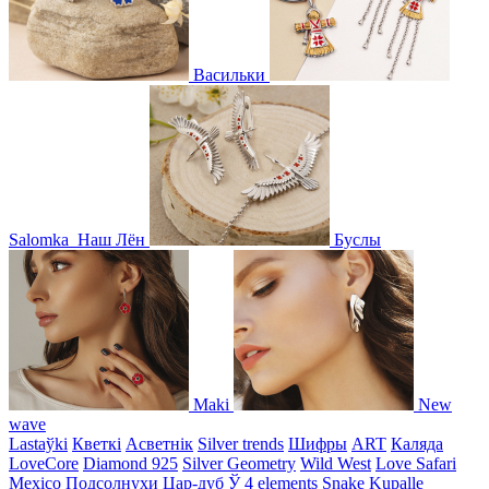
Васильки
Salomka
Наш Лён
Буслы
Maki
New
wave
Lastaўki
Кветкі
Асветнiк
Silver trends
Шифры
ART
Каляда
LoveCore
Diamond 925
Silver Geometry
Wild West
Love Safari
Mexico
Подсолнухи
Цар-дуб
Ў
4 elements
Snake
Kupalle