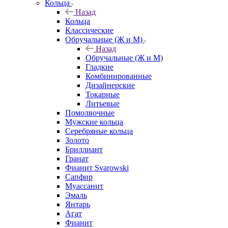
Кольца
Назад
Кольца
Классические
Обручальные (Ж и М)
Назад
Обручальные (Ж и М)
Гладкие
Комбинированные
Дизайнерские
Токарные
Литьевые
Помолвочные
Мужские кольца
Серебряные кольца
Золото
Бриллиант
Гранат
Фианит Svarowski
Сапфир
Муассанит
Эмаль
Янтарь
Агат
Фианит