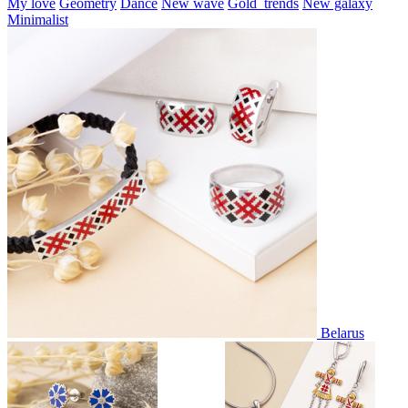
My love
Geometry
Dance
New wave
Gold_trends
New galaxy
Minimalist
Belarus