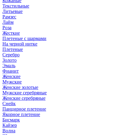
Кожаные
Текстильные
Литьевые
Рамзес
Лайм
Роза
Жесткие
Плетеные с шармами
На черной нитке
Плетеные
Серебро
Золото
Эмаль
Фианит
Женские
Мужские
Женские золотые
Мужские серебряные
Женские серебряные
Снейк
Панцирное плетение
Якорное плетение
Бисмарк
Кайзер
Волна