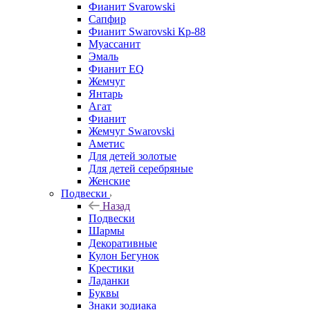
Фианит Svarowski
Сапфир
Фианит Swarovski Кр-88
Муассанит
Эмаль
Фианит EQ
Жемчуг
Янтарь
Агат
Фианит
Жемчуг Swarovski
Аметис
Для детей золотые
Для детей серебряные
Женские
Подвески
Назад
Подвески
Шармы
Декоративные
Кулон Бегунок
Крестики
Ладанки
Буквы
Знаки зодиака