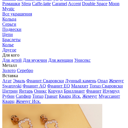
Ромашки
Sfera
Caffe-latte
Caramel
Accent
Double Space
Moon
Mystic
Все украшения
Кольца
Серьги
Подвески
Цепи
Браслеты
Колье
Другое
Для кого
Для детей
Для мужчин
Для женщин
Унисекс
Металл
Золото
Серебро
Вставка
Агат
Эмаль
Фианит Сваровски
Лунный камень
Опал
Жемчуг
Swarovski
Фианит AQ
Фианит EQ
Малахит
Топаз Сваровски
Цитрин
Янтарь
Оникс
Корунд
Бриллиант
Фианит
Изумруд
Рубин
Сапфир
Топаз
Гранат
Кварц Иск.
Жемчуг
Муассанит
Кварц
Жемчуг Иск.