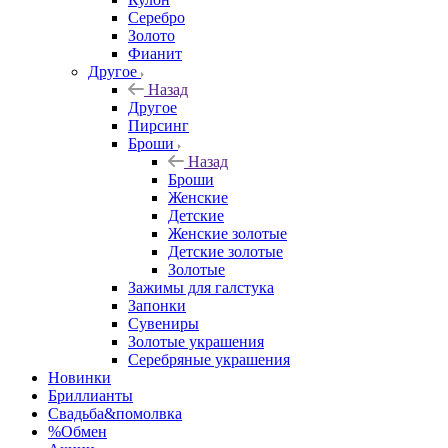
Серебро
Золото
Фианит
Другое
Назад
Другое
Пирсинг
Броши
Назад
Броши
Женские
Детские
Женские золотые
Детские золотые
Золотые
Зажимы для галстука
Запонки
Сувениры
Золотые украшения
Серебряные украшения
Новинки
Бриллианты
Свадьба&помолвка
%Обмен