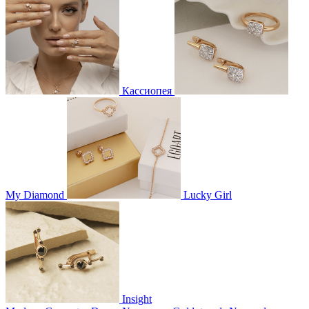
Кассиопея
My Diamond
Lucky Girl
Insight