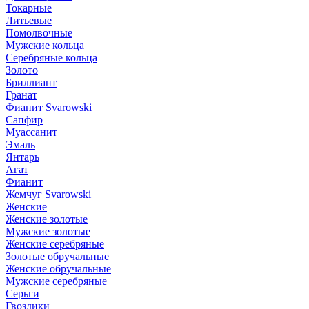
Токарные
Литьевые
Помолвочные
Мужские кольца
Серебряные кольца
Золото
Бриллиант
Гранат
Фианит Svarowski
Сапфир
Муассанит
Эмаль
Янтарь
Агат
Фианит
Жемчуг Svarowski
Женские
Женские золотые
Мужские золотые
Женские серебряные
Золотые обручальные
Женские обручальные
Мужские серебряные
Серьги
Гвоздики