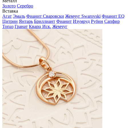
Металл
Золото
Серебро
Вставка
Агат
Эмаль
Фианит Сваровски
Жемчуг Swarovski
Фианит EQ
Цитрин
Янтарь
Бриллиант
Фианит
Изумруд
Рубин
Сапфир
Топаз
Гранат
Кварц Иск.
Жемчуг