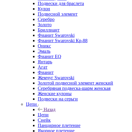
Подвески для браслета
Кулон
Подвесной элемент
Серебро
Золото
Бриллиант
Фианит Swarovski
Фианит Swarovski Кр-88
Оникс
Эмаль
Фианит EQ
Янтарь
Агат
Фианит
Жемчуг Swarovski
Золотой подвесной элемент женcкий
Серебряная подвеска-шарм женская
Женские кулоны
Подвески на серьги
Цепи
Назад
Цепи
Снейк
Панцирное плетение
Якорное плетение