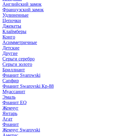
Английский замок
Французский замок
Удлиненные
Цепочки
Джекеты
Клаймберы
Конго
Асимметричные
Детские
Другие
Серьги серебро
Серьги золото
Бриллиант
Фианит Svarowski
Сапфир
Фианит Swarovski Кр-88
Муассанит
Эмаль
Фианит EQ
Жемчуг
Янтарь
Агат
Фианит
Жемчуг Swarovski
Аметис