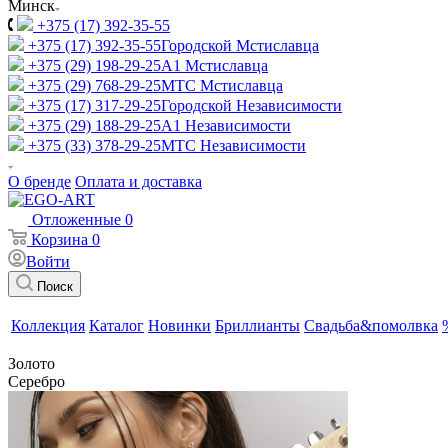
Минск
+375 (17) 392-35-55
+375 (17) 392-35-55
Городской Мстиславца
+375 (29) 198-29-25
A1 Мстиславца
+375 (29) 768-29-25
МТС Мстиславца
+375 (17) 317-29-25
Городской Независимости
+375 (29) 188-29-25
A1 Независимости
+375 (33) 378-29-25
МТС Независимости
О бренде
Оплата и доставка
Отложенные
0
Корзина
0
Войти
Поиск
Коллекция
Каталог
Новинки
Бриллианты
Свадьба&помолвка
Золото
Серебро