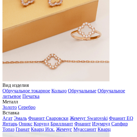
Вид изделия
Обручальное токарное
Кольцо
Обручальные
Обручальное
литьевое
Печатка
Металл
Золото
Серебро
Вставка
Агат
Эмаль
Фианит Сваровски
Жемчуг Swarovski
Фианит EQ
Янтарь
Оникс
Корунд
Бриллиант
Фианит
Изумруд
Сапфир
Топаз
Гранат
Кварц Иск.
Жемчуг
Муассанит
Кварц