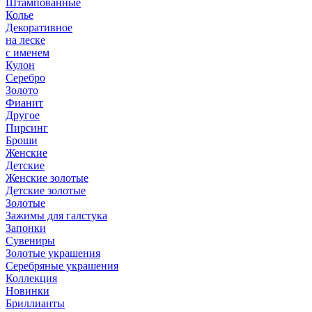
Штампованные
Колье
Декоративное
на леске
с именем
Кулон
Серебро
Золото
Фианит
Другое
Пирсинг
Броши
Женские
Детские
Женские золотые
Детские золотые
Золотые
Зажимы для галстука
Запонки
Сувениры
Золотые украшения
Серебряные украшения
Коллекция
Новинки
Бриллианты