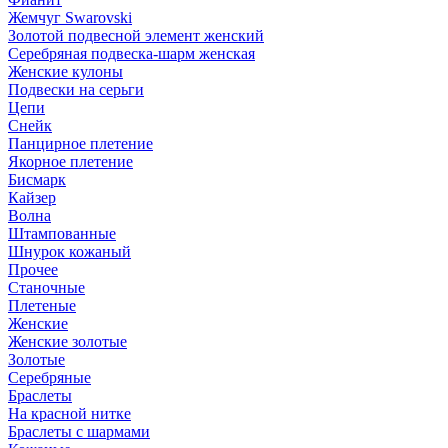
Жемчуг Swarovski
Золотой подвесной элемент женcкий
Серебряная подвеска-шарм женская
Женские кулоны
Подвески на серьги
Цепи
Снейк
Панцирное плетение
Якорное плетение
Бисмарк
Кайзер
Волна
Штампованные
Шнурок кожаный
Прочее
Станочные
Плетеные
Женские
Женские золотые
Золотые
Серебряные
Браслеты
На красной нитке
Браслеты с шармами