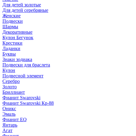
Для детей золотые
Для детей серебряные
Женские
Подвески
Шармы
Декоративные
Кулон Бегунок
Крестики
Ладанки
Буквы
Знаки зодиака
Подвески для браслета
Кулон
Подвесной элемент
Серебро
Золото
Бриллиант
Фианит Swarovski
Фианит Swarovski Кр-88
Оникс
Эмаль
Фианит EQ
Янтарь
Агат
Фианит