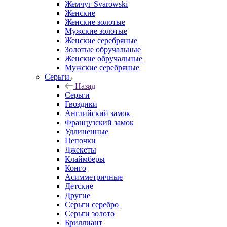
Жемчуг Svarowski
Женские
Женские золотые
Мужские золотые
Женские серебряные
Золотые обручальные
Женские обручальные
Мужские серебряные
Серьги
Назад
Серьги
Гвоздики
Английский замок
Французский замок
Удлиненные
Цепочки
Джекеты
Клаймберы
Конго
Асимметричные
Детские
Другие
Серьги серебро
Серьги золото
Бриллиант