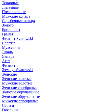
Токарные
Литьевые
Помолвочные
Мужские кольца
Серебряные кольца
Золото
Бриллиант
Гранат
Фианит Svarowski
Сапфир
Муассанит
Эмаль
Янтарь
Агат
Фианит
Жемчуг Svarowski
Женские
Женские золотые
Мужские золотые
Женские серебряные
Золотые обручальные
Женские обручальные
Мужские серебряные
Серьги
Гвоздики