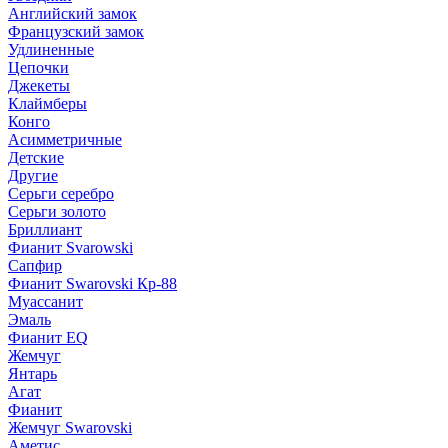
Английский замок
Французский замок
Удлиненные
Цепочки
Джекеты
Клаймберы
Конго
Асимметричные
Детские
Другие
Серьги серебро
Серьги золото
Бриллиант
Фианит Svarowski
Сапфир
Фианит Swarovski Кр-88
Муассанит
Эмаль
Фианит EQ
Жемчуг
Янтарь
Агат
Фианит
Жемчуг Swarovski
Аметис