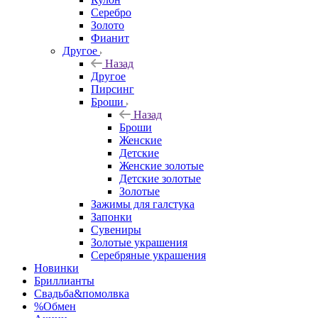
Серебро
Золото
Фианит
Другое
Назад
Другое
Пирсинг
Броши
Назад
Броши
Женские
Детские
Женские золотые
Детские золотые
Золотые
Зажимы для галстука
Запонки
Сувениры
Золотые украшения
Серебряные украшения
Новинки
Бриллианты
Свадьба&помолвка
%Обмен