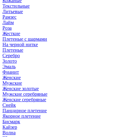
Кожаные
Текстильные
Литьевые
Рамзес
Лайм
Роза
Жесткие
Плетеные с шармами
На черной нитке
Плетеные
Серебро
Золото
Эмаль
Фианит
Женские
Мужские
Женские золотые
Мужские серебряные
Женские серебряные
Снейк
Панцирное плетение
Якорное плетение
Бисмарк
Кайзер
Волна