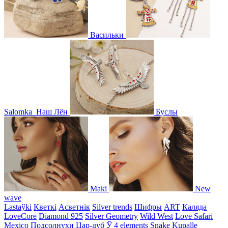
Васильки
Salomka
Наш Лён
Буслы
Maki
New
wave
Lastaўki
Кветкі
Асветнiк
Silver trends
Шифры
ART
Каляда
LoveCore
Diamond 925
Silver Geometry
Wild West
Love Safari
Mexico
Подсолнухи
Цар-дуб
Ў
4 elements
Snake
Kupalle