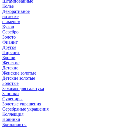
Штампованные
Колье
Декоративное
на леске
с именем
Кулон
Серебро
Золото
Фианит
Другое
Пирсинг
Броши
Женские
Детские
Женские золотые
Детские золотые
Золотые
Зажимы для галстука
Запонки
Сувениры
Золотые украшения
Серебряные украшения
Коллекция
Новинки
Бриллианты