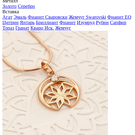
Металл
Золото
Серебро
Вставка
Агат
Эмаль
Фианит Сваровски
Жемчуг Swarovski
Фианит EQ
Цитрин
Янтарь
Бриллиант
Фианит
Изумруд
Рубин
Сапфир
Топаз
Гранат
Кварц Иск.
Жемчуг