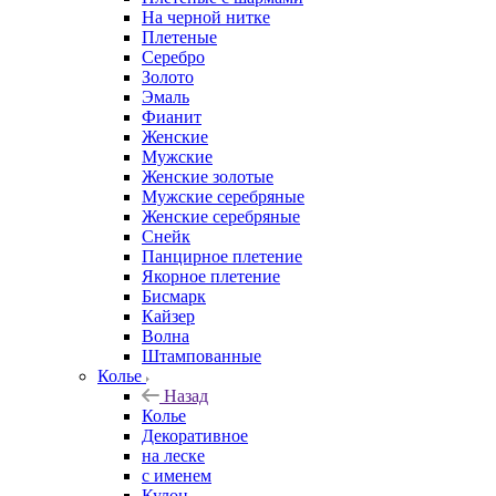
На черной нитке
Плетеные
Серебро
Золото
Эмаль
Фианит
Женские
Мужские
Женские золотые
Мужские серебряные
Женские серебряные
Снейк
Панцирное плетение
Якорное плетение
Бисмарк
Кайзер
Волна
Штампованные
Колье
Назад
Колье
Декоративное
на леске
с именем
Кулон