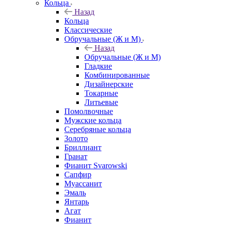
Кольца
Назад
Кольца
Классические
Обручальные (Ж и М)
Назад
Обручальные (Ж и М)
Гладкие
Комбинированные
Дизайнерские
Токарные
Литьевые
Помолвочные
Мужские кольца
Серебряные кольца
Золото
Бриллиант
Гранат
Фианит Svarowski
Сапфир
Муассанит
Эмаль
Янтарь
Агат
Фианит