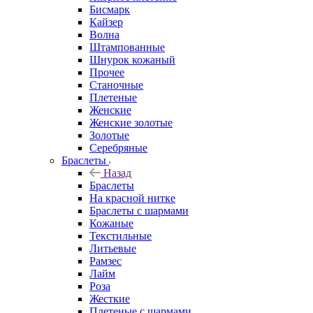
Бисмарк
Кайзер
Волна
Штампованные
Шнурок кожаный
Прочее
Станочные
Плетеные
Женские
Женские золотые
Золотые
Серебряные
Браслеты
Назад
Браслеты
На красной нитке
Браслеты с шармами
Кожаные
Текстильные
Литьевые
Рамзес
Лайм
Роза
Жесткие
Плетеные с шармами