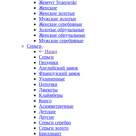
Жемчуг Svarowski
Женские
Женские золотые
Мужские золотые
Женские серебряные
Золотые обручальные
Женские обручальные
Мужские серебряные
Серьги
Назад
Серьги
Гвоздики
Английский замок
Французский замок
Удлиненные
Цепочки
Джекеты
Клаймберы
Конго
Асимметричные
Детские
Другие
Серьги серебро
Серьги золото
Бриллиант