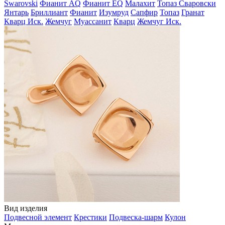
Swarovski
Фианит AQ
Фианит EQ
Малахит
Топаз Сваровски
Янтарь
Бриллиант
Фианит
Изумруд
Сапфир
Топаз
Гранат
Кварц Иск.
Жемчуг
Муассанит
Кварц
Жемчуг Иск.
Вид изделия
Подвесной элемент
Крестики
Подвеска-шарм
Кулон