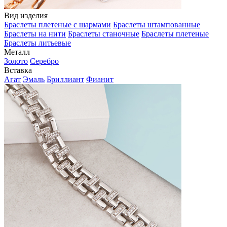
Вид изделия
Браслеты плетеные с шармами
Браслеты штампованные
Браслеты на нити
Браслеты станочные
Браслеты плетеные
Браслеты литьевые
Металл
Золото
Серебро
Вставка
Агат
Эмаль
Бриллиант
Фианит