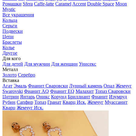
Ромашки
Sfera
Caffe-latte
Caramel
Accent
Double Space
Moon
Mystic
Все украшения
Кольца
Серьги
Подвески
Цепи
Браслеты
Колье
Другое
Для кого
Для детей
Для мужчин
Для женщин
Унисекс
Металл
Золото
Серебро
Вставка
Агат
Эмаль
Фианит Сваровски
Лунный камень
Опал
Жемчуг
Swarovski
Фианит AQ
Фианит EQ
Малахит
Топаз Сваровски
Цитрин
Янтарь
Оникс
Корунд
Бриллиант
Фианит
Изумруд
Рубин
Сапфир
Топаз
Гранат
Кварц Иск.
Жемчуг
Муассанит
Кварц
Жемчуг Иск.