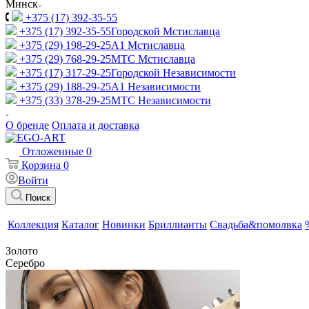
Минск
+375 (17) 392-35-55
+375 (17) 392-35-55
Городской Мстиславца
+375 (29) 198-29-25
A1 Мстиславца
+375 (29) 768-29-25
МТС Мстиславца
+375 (17) 317-29-25
Городской Независимости
+375 (29) 188-29-25
A1 Независимости
+375 (33) 378-29-25
МТС Независимости
О бренде
Оплата и доставка
Отложенные
0
Корзина
0
Войти
Поиск
Коллекция
Каталог
Новинки
Бриллианты
Свадьба&помолвка
Золото
Серебро