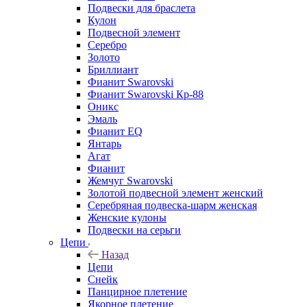
Подвески для браслета
Кулон
Подвесной элемент
Серебро
Золото
Бриллиант
Фианит Swarovski
Фианит Swarovski Кр-88
Оникс
Эмаль
Фианит EQ
Янтарь
Агат
Фианит
Жемчуг Swarovski
Золотой подвесной элемент женcкий
Серебряная подвеска-шарм женская
Женские кулоны
Подвески на серьги
Цепи
Назад
Цепи
Снейк
Панцирное плетение
Якорное плетение