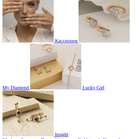
Кассиопея
My Diamond
Lucky Girl
Insight