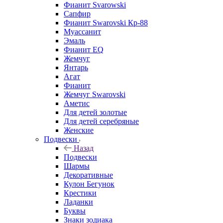
Фианит Svarowski
Сапфир
Фианит Swarovski Кр-88
Муассанит
Эмаль
Фианит EQ
Жемчуг
Янтарь
Агат
Фианит
Жемчуг Swarovski
Аметис
Для детей золотые
Для детей серебряные
Женские
Подвески
Назад
Подвески
Шармы
Декоративные
Кулон Бегунок
Крестики
Ладанки
Буквы
Знаки зодиака