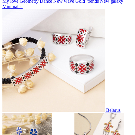
My love
Geometry
Dance
New wave
Gold_trends
New galaxy
Minimalist
Belarus