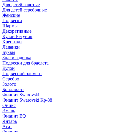
Для детей золотые
Для детей серебряные
Женские
Подвески
Шармы
Декоративные
Кулон Бегунок
Крестики
Ладанки
Буквы
Знаки зодиака
Подвески для браслета
Кулон
Подвесной элемент
Серебро
Золото
Бриллиант
Фианит Swarovski
Фианит Swarovski Кр-88
Оникс
Эмаль
Фианит EQ
Янтарь
Агат
Фианит