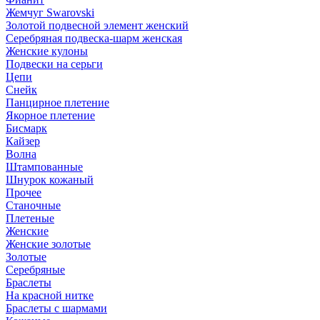
Жемчуг Swarovski
Золотой подвесной элемент женcкий
Серебряная подвеска-шарм женская
Женские кулоны
Подвески на серьги
Цепи
Снейк
Панцирное плетение
Якорное плетение
Бисмарк
Кайзер
Волна
Штампованные
Шнурок кожаный
Прочее
Станочные
Плетеные
Женские
Женские золотые
Золотые
Серебряные
Браслеты
На красной нитке
Браслеты с шармами