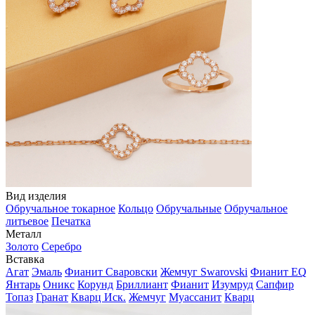
Вид изделия
Обручальное токарное
Кольцо
Обручальные
Обручальное
литьевое
Печатка
Металл
Золото
Серебро
Вставка
Агат
Эмаль
Фианит Сваровски
Жемчуг Swarovski
Фианит EQ
Янтарь
Оникс
Корунд
Бриллиант
Фианит
Изумруд
Сапфир
Топаз
Гранат
Кварц Иск.
Жемчуг
Муассанит
Кварц