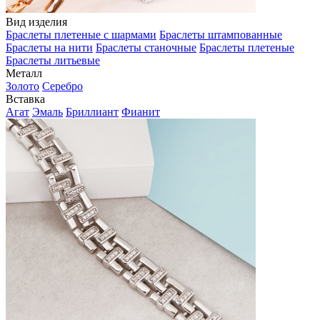
Вид изделия
Браслеты плетеные с шармами
Браслеты штампованные
Браслеты на нити
Браслеты станочные
Браслеты плетеные
Браслеты литьевые
Металл
Золото
Серебро
Вставка
Агат
Эмаль
Бриллиант
Фианит