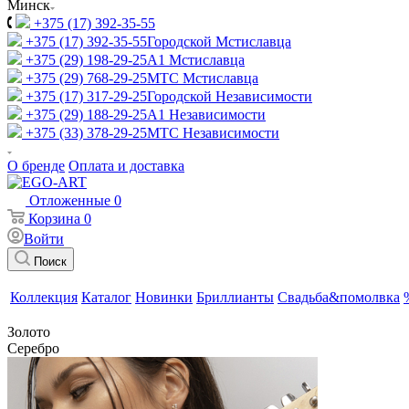
Минск
+375 (17) 392-35-55
+375 (17) 392-35-55
Городской Мстиславца
+375 (29) 198-29-25
A1 Мстиславца
+375 (29) 768-29-25
МТС Мстиславца
+375 (17) 317-29-25
Городской Независимости
+375 (29) 188-29-25
A1 Независимости
+375 (33) 378-29-25
МТС Независимости
О бренде
Оплата и доставка
Отложенные
0
Корзина
0
Войти
Поиск
Коллекция
Каталог
Новинки
Бриллианты
Свадьба&помолвка
Золото
Серебро