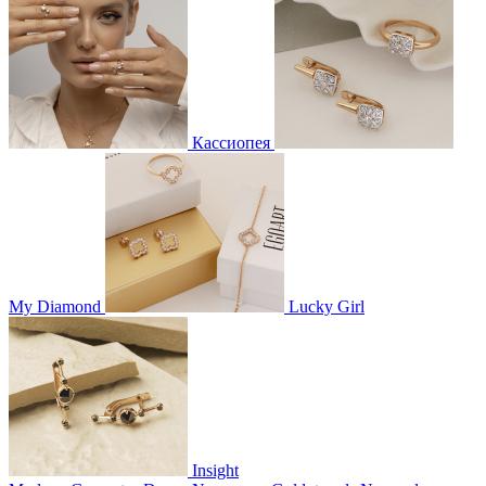
Кассиопея
My Diamond
Lucky Girl
Insight