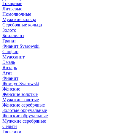
Токарные
Литьевые
Помолвочные
Мужские кольца
Серебряные кольца
Золото
Бриллиант
Гранат
Фианит Svarowski
Сапфир
Муассанит
Эмаль
Янтарь
Агат
Фианит
Жемчуг Svarowski
Женские
Женские золотые
Мужские золотые
Женские серебряные
Золотые обручальные
Женские обручальные
Мужские серебряные
Серьги
Гвоздики