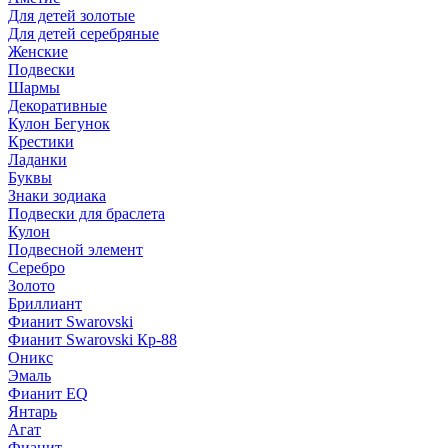
Для детей золотые
Для детей серебряные
Женские
Подвески
Шармы
Декоративные
Кулон Бегунок
Крестики
Ладанки
Буквы
Знаки зодиака
Подвески для браслета
Кулон
Подвесной элемент
Серебро
Золото
Бриллиант
Фианит Swarovski
Фианит Swarovski Кр-88
Оникс
Эмаль
Фианит EQ
Янтарь
Агат
Фианит