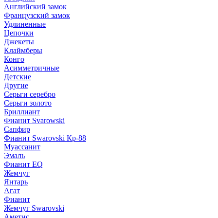
Английский замок
Французский замок
Удлиненные
Цепочки
Джекеты
Клаймберы
Конго
Асимметричные
Детские
Другие
Серьги серебро
Серьги золото
Бриллиант
Фианит Svarowski
Сапфир
Фианит Swarovski Кр-88
Муассанит
Эмаль
Фианит EQ
Жемчуг
Янтарь
Агат
Фианит
Жемчуг Swarovski
Аметис