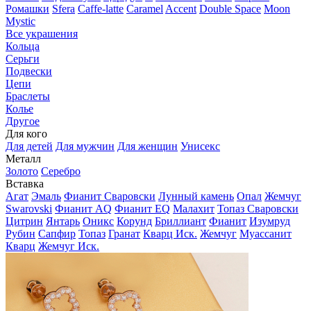
Ромашки
Sfera
Caffe-latte
Caramel
Accent
Double Space
Moon
Mystic
Все украшения
Кольца
Серьги
Подвески
Цепи
Браслеты
Колье
Другое
Для кого
Для детей
Для мужчин
Для женщин
Унисекс
Металл
Золото
Серебро
Вставка
Агат
Эмаль
Фианит Сваровски
Лунный камень
Опал
Жемчуг
Swarovski
Фианит AQ
Фианит EQ
Малахит
Топаз Сваровски
Цитрин
Янтарь
Оникс
Корунд
Бриллиант
Фианит
Изумруд
Рубин
Сапфир
Топаз
Гранат
Кварц Иск.
Жемчуг
Муассанит
Кварц
Жемчуг Иск.