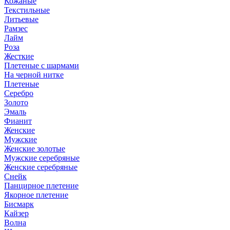
Кожаные
Текстильные
Литьевые
Рамзес
Лайм
Роза
Жесткие
Плетеные с шармами
На черной нитке
Плетеные
Серебро
Золото
Эмаль
Фианит
Женские
Мужские
Женские золотые
Мужские серебряные
Женские серебряные
Снейк
Панцирное плетение
Якорное плетение
Бисмарк
Кайзер
Волна