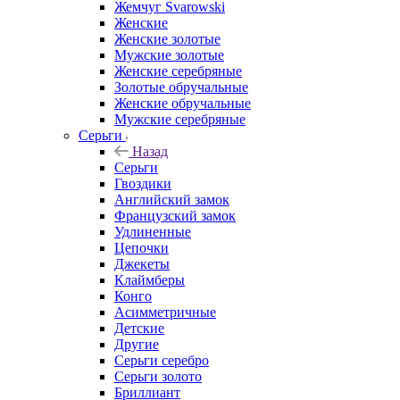
Жемчуг Svarowski
Женские
Женские золотые
Мужские золотые
Женские серебряные
Золотые обручальные
Женские обручальные
Мужские серебряные
Серьги
Назад
Серьги
Гвоздики
Английский замок
Французский замок
Удлиненные
Цепочки
Джекеты
Клаймберы
Конго
Асимметричные
Детские
Другие
Серьги серебро
Серьги золото
Бриллиант