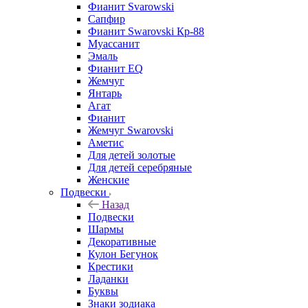
Фианит Svarowski
Сапфир
Фианит Swarovski Кр-88
Муассанит
Эмаль
Фианит EQ
Жемчуг
Янтарь
Агат
Фианит
Жемчуг Swarovski
Аметис
Для детей золотые
Для детей серебряные
Женские
Подвески
Назад
Подвески
Шармы
Декоративные
Кулон Бегунок
Крестики
Ладанки
Буквы
Знаки зодиака