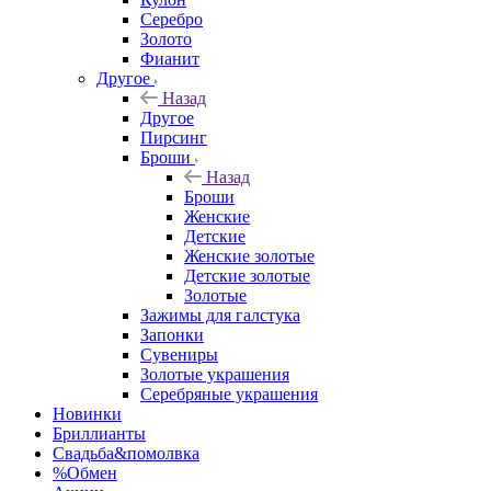
Серебро
Золото
Фианит
Другое
Назад
Другое
Пирсинг
Броши
Назад
Броши
Женские
Детские
Женские золотые
Детские золотые
Золотые
Зажимы для галстука
Запонки
Сувениры
Золотые украшения
Серебряные украшения
Новинки
Бриллианты
Свадьба&помолвка
%Обмен