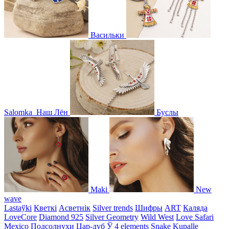
Васильки
Salomka
Наш Лён
Буслы
Maki
New
wave
Lastaўki
Кветкі
Асветнiк
Silver trends
Шифры
ART
Каляда
LoveCore
Diamond 925
Silver Geometry
Wild West
Love Safari
Mexico
Подсолнухи
Цар-дуб
Ў
4 elements
Snake
Kupalle