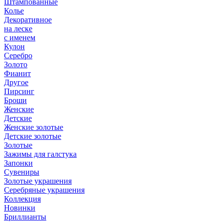
Штампованные
Колье
Декоративное
на леске
с именем
Кулон
Серебро
Золото
Фианит
Другое
Пирсинг
Броши
Женские
Детские
Женские золотые
Детские золотые
Золотые
Зажимы для галстука
Запонки
Сувениры
Золотые украшения
Серебряные украшения
Коллекция
Новинки
Бриллианты