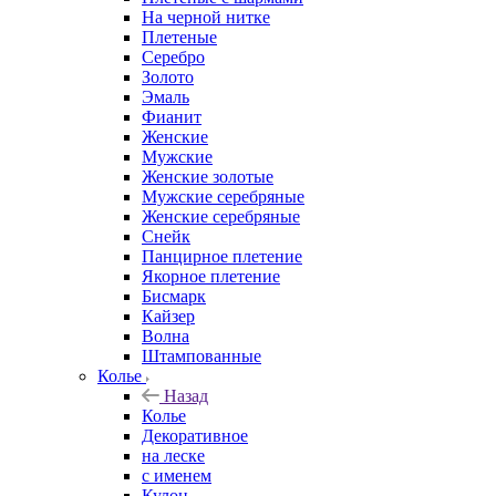
На черной нитке
Плетеные
Серебро
Золото
Эмаль
Фианит
Женские
Мужские
Женские золотые
Мужские серебряные
Женские серебряные
Снейк
Панцирное плетение
Якорное плетение
Бисмарк
Кайзер
Волна
Штампованные
Колье
Назад
Колье
Декоративное
на леске
с именем
Кулон