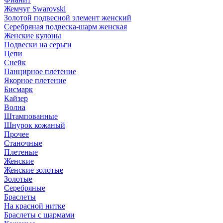
Жемчуг Swarovski
Золотой подвесной элемент женcкий
Серебряная подвеска-шарм женская
Женские кулоны
Подвески на серьги
Цепи
Снейк
Панцирное плетение
Якорное плетение
Бисмарк
Кайзер
Волна
Штампованные
Шнурок кожаный
Прочее
Станочные
Плетеные
Женские
Женские золотые
Золотые
Серебряные
Браслеты
На красной нитке
Браслеты с шармами