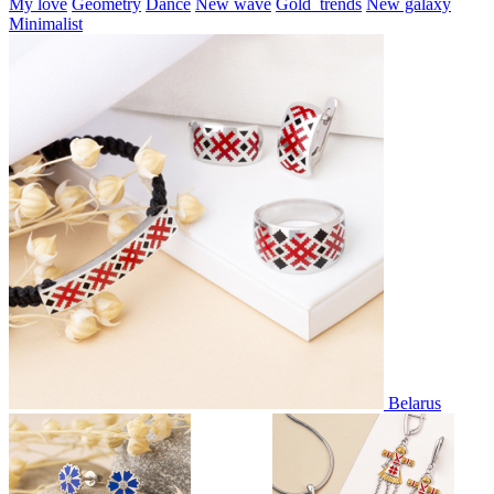
My love
Geometry
Dance
New wave
Gold_trends
New galaxy
Minimalist
Belarus