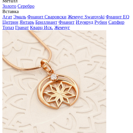
Металл
Золото
Серебро
Вставка
Агат
Эмаль
Фианит Сваровски
Жемчуг Swarovski
Фианит EQ
Цитрин
Янтарь
Бриллиант
Фианит
Изумруд
Рубин
Сапфир
Топаз
Гранат
Кварц Иск.
Жемчуг