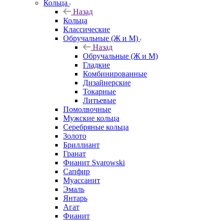
Кольца
Назад
Кольца
Классические
Обручальные (Ж и М)
Назад
Обручальные (Ж и М)
Гладкие
Комбинированные
Дизайнерские
Токарные
Литьевые
Помолвочные
Мужские кольца
Серебряные кольца
Золото
Бриллиант
Гранат
Фианит Svarowski
Сапфир
Муассанит
Эмаль
Янтарь
Агат
Фианит