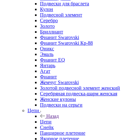
Подвески для браслета
Кулон
Подвесной элемент
Серебро
Золото
Бриллиант
Фианит Swarovski
Фианит Swarovski Кр-88
Оникс
Эмаль
Фианит EQ
Янтарь
Агат
Фианит
Жемчуг Swarovski
Золотой подвесной элемент женcкий
Серебряная подвеска-шарм женская
Женские кулоны
Подвески на серьги
Цепи
Назад
Цепи
Снейк
Панцирное плетение
Якорное плетение