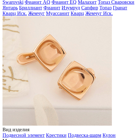
Swarovski
Фианит AQ
Фианит EQ
Малахит
Топаз Сваровски
Янтарь
Бриллиант
Фианит
Изумруд
Сапфир
Топаз
Гранат
Кварц Иск.
Жемчуг
Муассанит
Кварц
Жемчуг Иск.
Вид изделия
Подвесной элемент
Крестики
Подвеска-шарм
Кулон