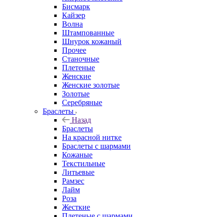
Бисмарк
Кайзер
Волна
Штампованные
Шнурок кожаный
Прочее
Станочные
Плетеные
Женские
Женские золотые
Золотые
Серебряные
Браслеты
Назад
Браслеты
На красной нитке
Браслеты с шармами
Кожаные
Текстильные
Литьевые
Рамзес
Лайм
Роза
Жесткие
Плетеные с шармами