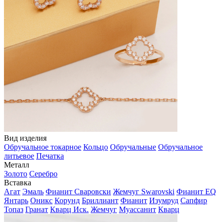
Вид изделия
Обручальное токарное
Кольцо
Обручальные
Обручальное
литьевое
Печатка
Металл
Золото
Серебро
Вставка
Агат
Эмаль
Фианит Сваровски
Жемчуг Swarovski
Фианит EQ
Янтарь
Оникс
Корунд
Бриллиант
Фианит
Изумруд
Сапфир
Топаз
Гранат
Кварц Иск.
Жемчуг
Муассанит
Кварц