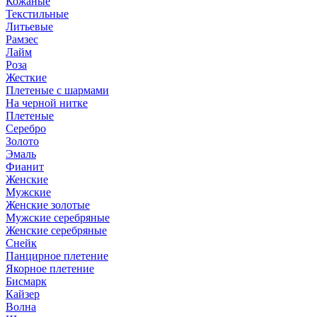
Кожаные
Текстильные
Литьевые
Рамзес
Лайм
Роза
Жесткие
Плетеные с шармами
На черной нитке
Плетеные
Серебро
Золото
Эмаль
Фианит
Женские
Мужские
Женские золотые
Мужские серебряные
Женские серебряные
Снейк
Панцирное плетение
Якорное плетение
Бисмарк
Кайзер
Волна