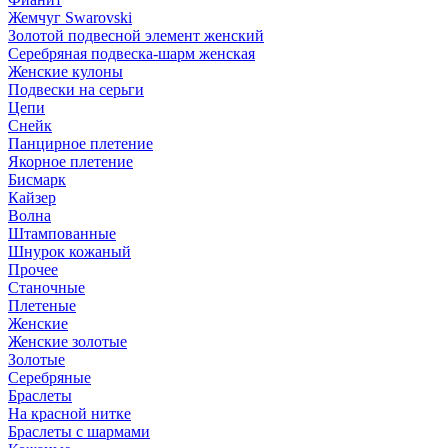
Жемчуг Swarovski
Золотой подвесной элемент женcкий
Серебряная подвеска-шарм женская
Женские кулоны
Подвески на серьги
Цепи
Снейк
Панцирное плетение
Якорное плетение
Бисмарк
Кайзер
Волна
Штампованные
Шнурок кожаный
Прочее
Станочные
Плетеные
Женские
Женские золотые
Золотые
Серебряные
Браслеты
На красной нитке
Браслеты с шармами