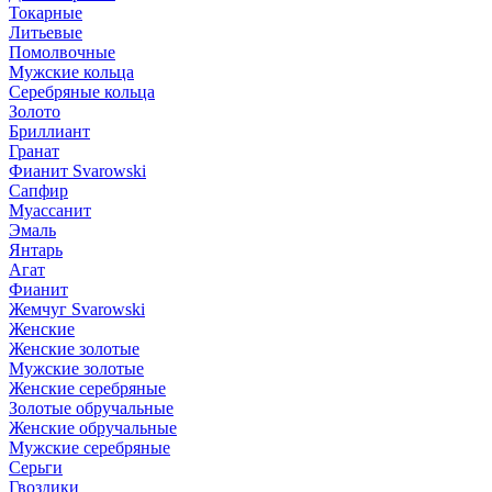
Токарные
Литьевые
Помолвочные
Мужские кольца
Серебряные кольца
Золото
Бриллиант
Гранат
Фианит Svarowski
Сапфир
Муассанит
Эмаль
Янтарь
Агат
Фианит
Жемчуг Svarowski
Женские
Женские золотые
Мужские золотые
Женские серебряные
Золотые обручальные
Женские обручальные
Мужские серебряные
Серьги
Гвоздики