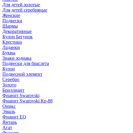
Для детей золотые
Для детей серебряные
Женские
Подвески
Шармы
Декоративные
Кулон Бегунок
Крестики
Ладанки
Буквы
Знаки зодиака
Подвески для браслета
Кулон
Подвесной элемент
Серебро
Золото
Бриллиант
Фианит Swarovski
Фианит Swarovski Кр-88
Оникс
Эмаль
Фианит EQ
Янтарь
Агат
Фианит