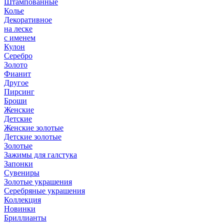
Штампованные
Колье
Декоративное
на леске
с именем
Кулон
Серебро
Золото
Фианит
Другое
Пирсинг
Броши
Женские
Детские
Женские золотые
Детские золотые
Золотые
Зажимы для галстука
Запонки
Сувениры
Золотые украшения
Серебряные украшения
Коллекция
Новинки
Бриллианты