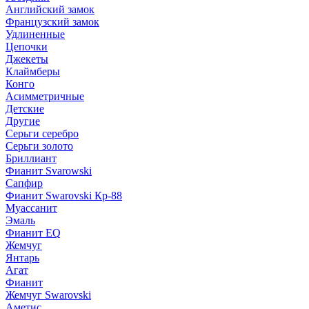
Английский замок
Французский замок
Удлиненные
Цепочки
Джекеты
Клаймберы
Конго
Асимметричные
Детские
Другие
Серьги серебро
Серьги золото
Бриллиант
Фианит Svarowski
Сапфир
Фианит Swarovski Кр-88
Муассанит
Эмаль
Фианит EQ
Жемчуг
Янтарь
Агат
Фианит
Жемчуг Swarovski
Аметис