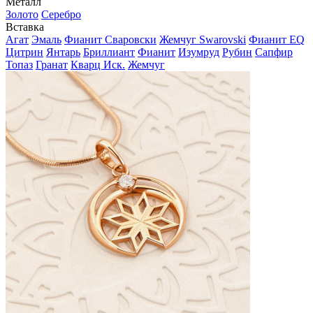
Металл
Золото
Серебро
Вставка
Агат
Эмаль
Фианит Сваровски
Жемчуг Swarovski
Фианит EQ
Цитрин
Янтарь
Бриллиант
Фианит
Изумруд
Рубин
Сапфир
Топаз
Гранат
Кварц Иск.
Жемчуг