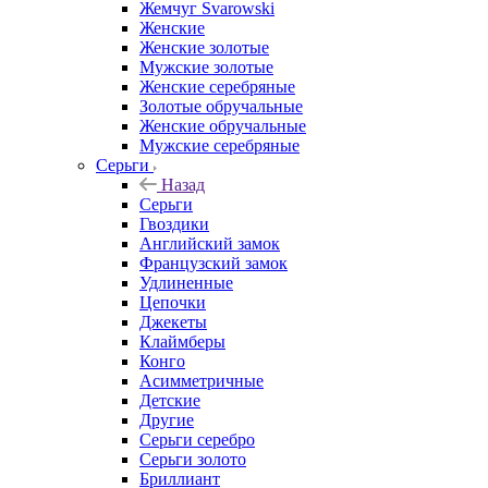
Жемчуг Svarowski
Женские
Женские золотые
Мужские золотые
Женские серебряные
Золотые обручальные
Женские обручальные
Мужские серебряные
Серьги
Назад
Серьги
Гвоздики
Английский замок
Французский замок
Удлиненные
Цепочки
Джекеты
Клаймберы
Конго
Асимметричные
Детские
Другие
Серьги серебро
Серьги золото
Бриллиант