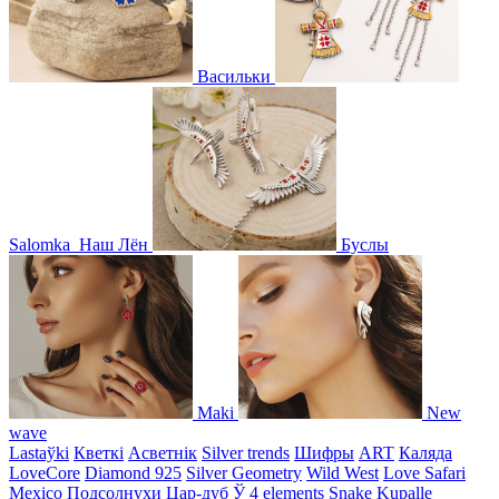
Васильки
Salomka
Наш Лён
Буслы
Maki
New
wave
Lastaўki
Кветкі
Асветнiк
Silver trends
Шифры
ART
Каляда
LoveCore
Diamond 925
Silver Geometry
Wild West
Love Safari
Mexico
Подсолнухи
Цар-дуб
Ў
4 elements
Snake
Kupalle