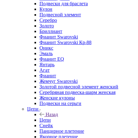
Подвески для браслета
Кулон
Подвесной элемент
Серебро
Золото
Бриллиант
Фианит Swarovski
Фианит Swarovski Кр-88
Оникс
Эмаль
Фианит EQ
Янтарь
Агат
Фианит
Жемчуг Swarovski
Золотой подвесной элемент женcкий
Серебряная подвеска-шарм женская
Женские кулоны
Подвески на серьги
Цепи
Назад
Цепи
Снейк
Панцирное плетение
Якорное плетение