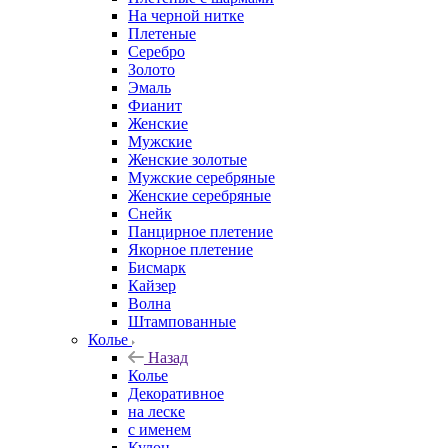
На черной нитке
Плетеные
Серебро
Золото
Эмаль
Фианит
Женские
Мужские
Женские золотые
Мужские серебряные
Женские серебряные
Снейк
Панцирное плетение
Якорное плетение
Бисмарк
Кайзер
Волна
Штампованные
Колье
Назад
Колье
Декоративное
на леске
с именем
Кулон