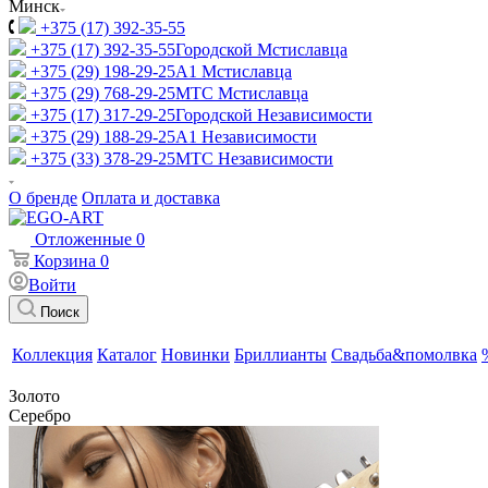
Минск
+375 (17) 392-35-55
+375 (17) 392-35-55
Городской Мстиславца
+375 (29) 198-29-25
A1 Мстиславца
+375 (29) 768-29-25
МТС Мстиславца
+375 (17) 317-29-25
Городской Независимости
+375 (29) 188-29-25
A1 Независимости
+375 (33) 378-29-25
МТС Независимости
О бренде
Оплата и доставка
Отложенные
0
Корзина
0
Войти
Поиск
Коллекция
Каталог
Новинки
Бриллианты
Свадьба&помолвка
Золото
Серебро