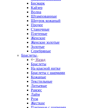
Бисмарк
Кайзер
Волна
Штампованные
Шнурок кожаный
Прочее
Станочные
Плетеные
Женские
Женские золотые
Золотые
Серебряные
Браслеты
Назад
Браслеты
На красной нитке
Браслеты с шармами
Кожаные
Текстильные
Литьевые
Рамзес
Лайм
Роза
Жесткие
Плетеные с шармами