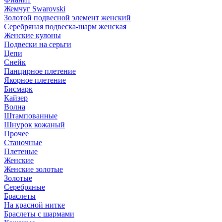
Жемчуг Swarovski
Золотой подвесной элемент женcкий
Серебряная подвеска-шарм женская
Женские кулоны
Подвески на серьги
Цепи
Снейк
Панцирное плетение
Якорное плетение
Бисмарк
Кайзер
Волна
Штампованные
Шнурок кожаный
Прочее
Станочные
Плетеные
Женские
Женские золотые
Золотые
Серебряные
Браслеты
На красной нитке
Браслеты с шармами