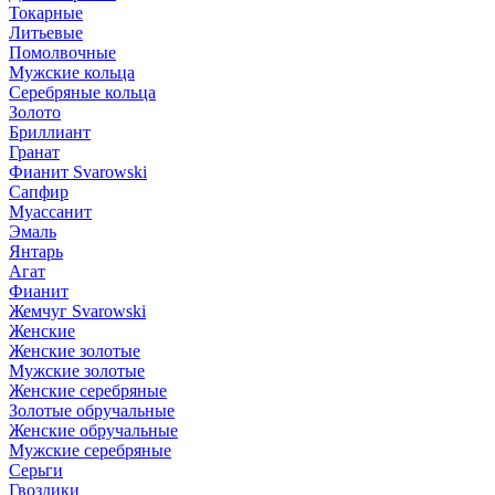
Токарные
Литьевые
Помолвочные
Мужские кольца
Серебряные кольца
Золото
Бриллиант
Гранат
Фианит Svarowski
Сапфир
Муассанит
Эмаль
Янтарь
Агат
Фианит
Жемчуг Svarowski
Женские
Женские золотые
Мужские золотые
Женские серебряные
Золотые обручальные
Женские обручальные
Мужские серебряные
Серьги
Гвоздики