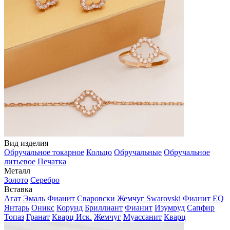
Вид изделия
Обручальное токарное
Кольцо
Обручальные
Обручальное
литьевое
Печатка
Металл
Золото
Серебро
Вставка
Агат
Эмаль
Фианит Сваровски
Жемчуг Swarovski
Фианит EQ
Янтарь
Оникс
Корунд
Бриллиант
Фианит
Изумруд
Сапфир
Топаз
Гранат
Кварц Иск.
Жемчуг
Муассанит
Кварц