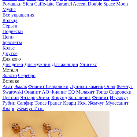
Ромашки
Sfera
Caffe-latte
Caramel
Accent
Double Space
Moon
Mystic
Все украшения
Кольца
Серьги
Подвески
Цепи
Браслеты
Колье
Другое
Для кого
Для детей
Для мужчин
Для женщин
Унисекс
Металл
Золото
Серебро
Вставка
Агат
Эмаль
Фианит Сваровски
Лунный камень
Опал
Жемчуг
Swarovski
Фианит AQ
Фианит EQ
Малахит
Топаз Сваровски
Цитрин
Янтарь
Оникс
Корунд
Бриллиант
Фианит
Изумруд
Рубин
Сапфир
Топаз
Гранат
Кварц Иск.
Жемчуг
Муассанит
Кварц
Жемчуг Иск.