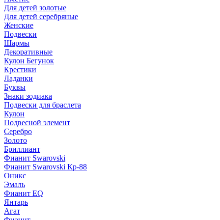
Для детей золотые
Для детей серебряные
Женские
Подвески
Шармы
Декоративные
Кулон Бегунок
Крестики
Ладанки
Буквы
Знаки зодиака
Подвески для браслета
Кулон
Подвесной элемент
Серебро
Золото
Бриллиант
Фианит Swarovski
Фианит Swarovski Кр-88
Оникс
Эмаль
Фианит EQ
Янтарь
Агат
Фианит