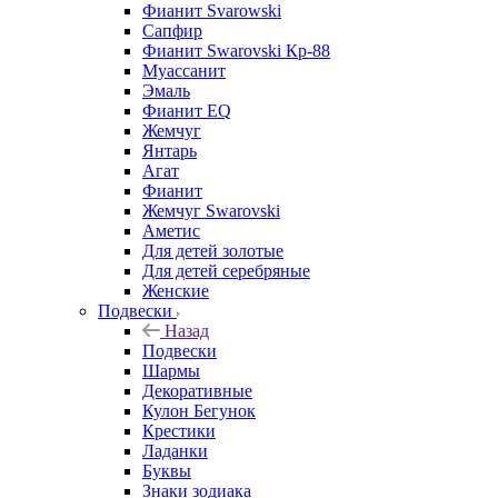
Фианит Svarowski
Сапфир
Фианит Swarovski Кр-88
Муассанит
Эмаль
Фианит EQ
Жемчуг
Янтарь
Агат
Фианит
Жемчуг Swarovski
Аметис
Для детей золотые
Для детей серебряные
Женские
Подвески
Назад
Подвески
Шармы
Декоративные
Кулон Бегунок
Крестики
Ладанки
Буквы
Знаки зодиака