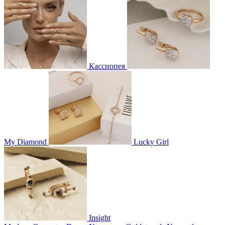
Кассиопея
My Diamond
Lucky Girl
Insight