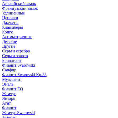
Английский замок
Французский замок
Удлиненные
Цепочки
Джекеты
Клаймберы
Конго
Асимметричные
Детские
Другие
Серьги серебро
Серьги золото
Бриллиант
Фианит Svarowski
Сапфир
Фианит Swarovski Кр-88
Муассанит
Эмаль
Фианит EQ
Жемчуг
Янтарь
Агат
Фианит
Жемчуг Swarovski
Аметис