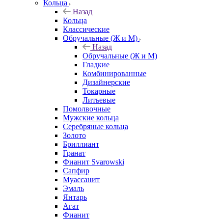
Кольца
Назад
Кольца
Классические
Обручальные (Ж и М)
Назад
Обручальные (Ж и М)
Гладкие
Комбинированные
Дизайнерские
Токарные
Литьевые
Помолвочные
Мужские кольца
Серебряные кольца
Золото
Бриллиант
Гранат
Фианит Svarowski
Сапфир
Муассанит
Эмаль
Янтарь
Агат
Фианит