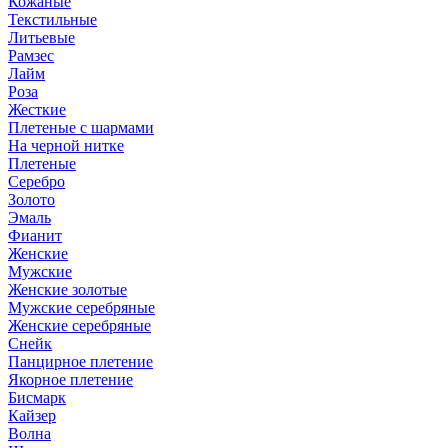
Кожаные
Текстильные
Литьевые
Рамзес
Лайм
Роза
Жесткие
Плетеные с шармами
На черной нитке
Плетеные
Серебро
Золото
Эмаль
Фианит
Женские
Мужские
Женские золотые
Мужские серебряные
Женские серебряные
Снейк
Панцирное плетение
Якорное плетение
Бисмарк
Кайзер
Волна