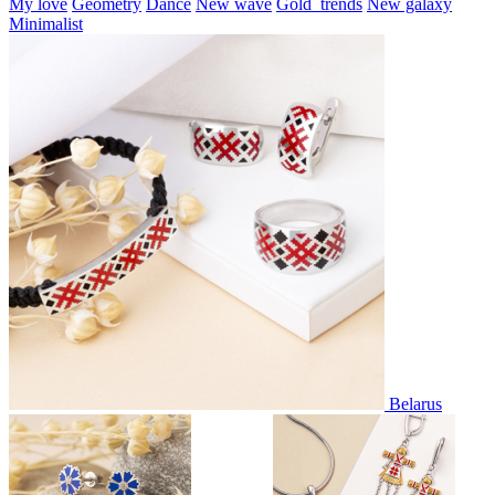
My love
Geometry
Dance
New wave
Gold_trends
New galaxy
Minimalist
Belarus