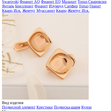
Swarovski
Фианит AQ
Фианит EQ
Малахит
Топаз Сваровски
Янтарь
Бриллиант
Фианит
Изумруд
Сапфир
Топаз
Гранат
Кварц Иск.
Жемчуг
Муассанит
Кварц
Жемчуг Иск.
Вид изделия
Подвесной элемент
Крестики
Подвеска-шарм
Кулон