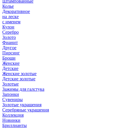
Штампованные
Колье
Декоративное
на леске
с именем
Кулон
Серебро
Золото
Фианит
Другое
Пирсинг
Броши
Женские
Детские
Женские золотые
Детские золотые
Золотые
Зажимы для галстука
Запонки
Сувениры
Золотые украшения
Серебряные украшения
Коллекция
Новинки
Бриллианты