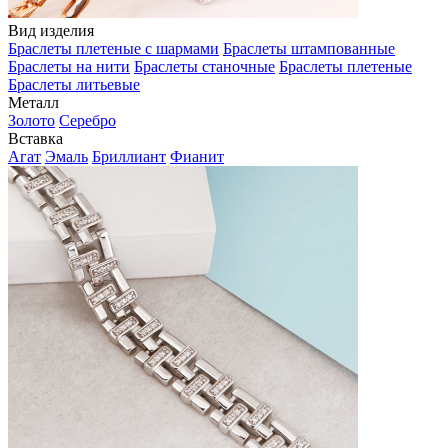
Вид изделия
Браслеты плетеные с шармами
Браслеты штампованные
Браслеты на нити
Браслеты станочные
Браслеты плетеные
Браслеты литьевые
Металл
Золото
Серебро
Вставка
Агат
Эмаль
Бриллиант
Фианит