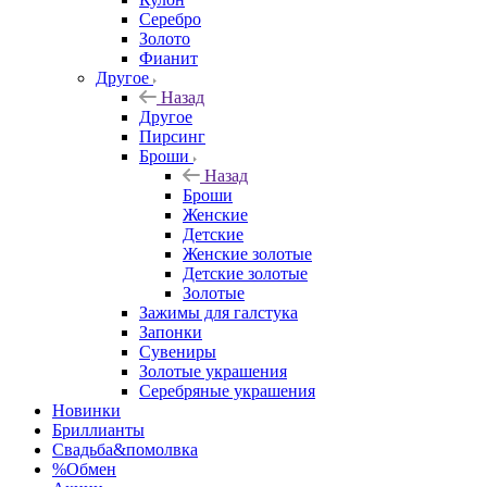
Серебро
Золото
Фианит
Другое
Назад
Другое
Пирсинг
Броши
Назад
Броши
Женские
Детские
Женские золотые
Детские золотые
Золотые
Зажимы для галстука
Запонки
Сувениры
Золотые украшения
Серебряные украшения
Новинки
Бриллианты
Свадьба&помолвка
%Обмен