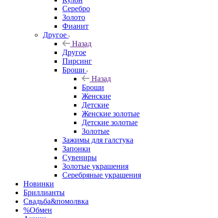
Серебро
Золото
Фианит
Другое
Назад
Другое
Пирсинг
Броши
Назад
Броши
Женские
Детские
Женские золотые
Детские золотые
Золотые
Зажимы для галстука
Запонки
Сувениры
Золотые украшения
Серебряные украшения
Новинки
Бриллианты
Свадьба&помолвка
%Обмен