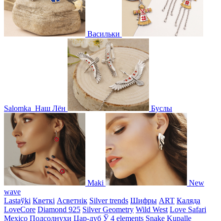
Васильки
Salomka
Наш Лён
Буслы
Maki
New
wave
Lastaўki
Кветкі
Асветнiк
Silver trends
Шифры
ART
Каляда
LoveCore
Diamond 925
Silver Geometry
Wild West
Love Safari
Mexico
Подсолнухи
Цар-дуб
Ў
4 elements
Snake
Kupalle