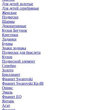
Для детей золотые
Для детей серебряные
Женские
Подвески
Шармы
Декоративные
Кулон Бегунок
Крестики
Ладанки
Буквы
Знаки зодиака
Подвески для браслета
Кулон
Подвесной элемент
Серебро
Золото
Бриллиант
Фианит Swarovski
Фианит Swarovski Кр-88
Оникс
Эмаль
Фианит EQ
Янтарь
Агат
Фианит