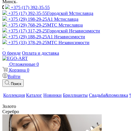
Минск
+375 (17) 392-35-55
+375 (17) 392-35-55
Городской Мстиславца
+375 (29) 198-29-25
A1 Мстиславца
+375 (29) 768-29-25
МТС Мстиславца
+375 (17) 317-29-25
Городской Независимости
+375 (29) 188-29-25
A1 Независимости
+375 (33) 378-29-25
МТС Независимости
О бренде
Оплата и доставка
Отложенные
0
Корзина
0
Войти
Поиск
Коллекция
Каталог
Новинки
Бриллианты
Свадьба&помолвка
Золото
Серебро