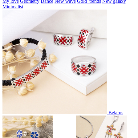
My love
Geometry
Dance
New wave
Gold_trends
New galaxy
Minimalist
Belarus