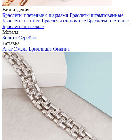
Вид изделия
Браслеты плетеные с шармами
Браслеты штампованные
Браслеты на нити
Браслеты станочные
Браслеты плетеные
Браслеты литьевые
Металл
Золото
Серебро
Вставка
Агат
Эмаль
Бриллиант
Фианит