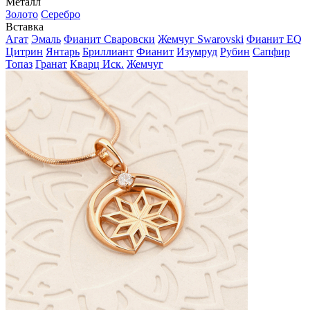
Металл
Золото
Серебро
Вставка
Агат
Эмаль
Фианит Сваровски
Жемчуг Swarovski
Фианит EQ
Цитрин
Янтарь
Бриллиант
Фианит
Изумруд
Рубин
Сапфир
Топаз
Гранат
Кварц Иск.
Жемчуг