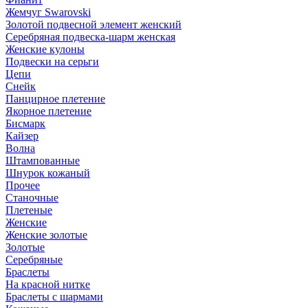
Жемчуг Swarovski
Золотой подвесной элемент женcкий
Серебряная подвеска-шарм женская
Женские кулоны
Подвески на серьги
Цепи
Снейк
Панцирное плетение
Якорное плетение
Бисмарк
Кайзер
Волна
Штампованные
Шнурок кожаный
Прочее
Станочные
Плетеные
Женские
Женские золотые
Золотые
Серебряные
Браслеты
На красной нитке
Браслеты с шармами