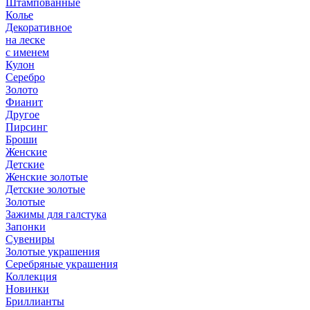
Штампованные
Колье
Декоративное
на леске
с именем
Кулон
Серебро
Золото
Фианит
Другое
Пирсинг
Броши
Женские
Детские
Женские золотые
Детские золотые
Золотые
Зажимы для галстука
Запонки
Сувениры
Золотые украшения
Серебряные украшения
Коллекция
Новинки
Бриллианты