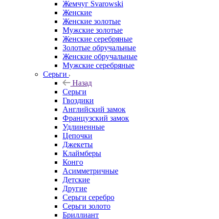
Жемчуг Svarowski
Женские
Женские золотые
Мужские золотые
Женские серебряные
Золотые обручальные
Женские обручальные
Мужские серебряные
Серьги
Назад
Серьги
Гвоздики
Английский замок
Французский замок
Удлиненные
Цепочки
Джекеты
Клаймберы
Конго
Асимметричные
Детские
Другие
Серьги серебро
Серьги золото
Бриллиант