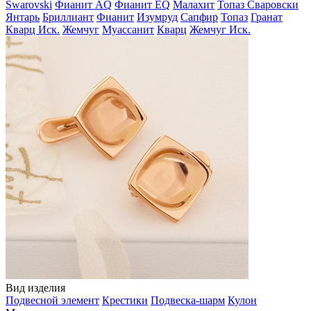
Swarovski
Фианит AQ
Фианит EQ
Малахит
Топаз Сваровски
Янтарь
Бриллиант
Фианит
Изумруд
Сапфир
Топаз
Гранат
Кварц Иск.
Жемчуг
Муассанит
Кварц
Жемчуг Иск.
Вид изделия
Подвесной элемент
Крестики
Подвеска-шарм
Кулон