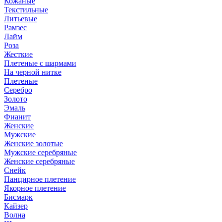
Кожаные
Текстильные
Литьевые
Рамзес
Лайм
Роза
Жесткие
Плетеные с шармами
На черной нитке
Плетеные
Серебро
Золото
Эмаль
Фианит
Женские
Мужские
Женские золотые
Мужские серебряные
Женские серебряные
Снейк
Панцирное плетение
Якорное плетение
Бисмарк
Кайзер
Волна