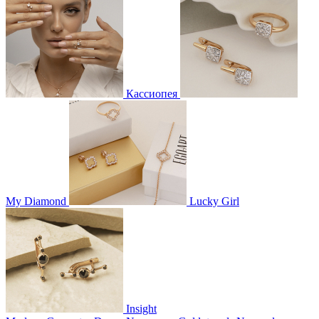
Кассиопея
My Diamond
Lucky Girl
Insight