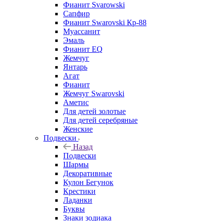
Фианит Svarowski
Сапфир
Фианит Swarovski Кр-88
Муассанит
Эмаль
Фианит EQ
Жемчуг
Янтарь
Агат
Фианит
Жемчуг Swarovski
Аметис
Для детей золотые
Для детей серебряные
Женские
Подвески
Назад
Подвески
Шармы
Декоративные
Кулон Бегунок
Крестики
Ладанки
Буквы
Знаки зодиака