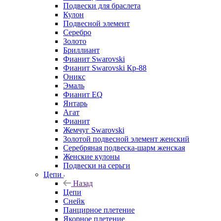
Подвески для браслета
Кулон
Подвесной элемент
Серебро
Золото
Бриллиант
Фианит Swarovski
Фианит Swarovski Кр-88
Оникс
Эмаль
Фианит EQ
Янтарь
Агат
Фианит
Жемчуг Swarovski
Золотой подвесной элемент женcкий
Серебряная подвеска-шарм женская
Женские кулоны
Подвески на серьги
Цепи
Назад
Цепи
Снейк
Панцирное плетение
Якорное плетение