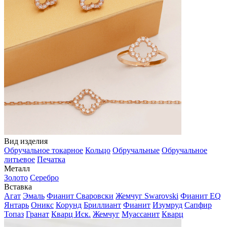
Вид изделия
Обручальное токарное
Кольцо
Обручальные
Обручальное
литьевое
Печатка
Металл
Золото
Серебро
Вставка
Агат
Эмаль
Фианит Сваровски
Жемчуг Swarovski
Фианит EQ
Янтарь
Оникс
Корунд
Бриллиант
Фианит
Изумруд
Сапфир
Топаз
Гранат
Кварц Иск.
Жемчуг
Муассанит
Кварц