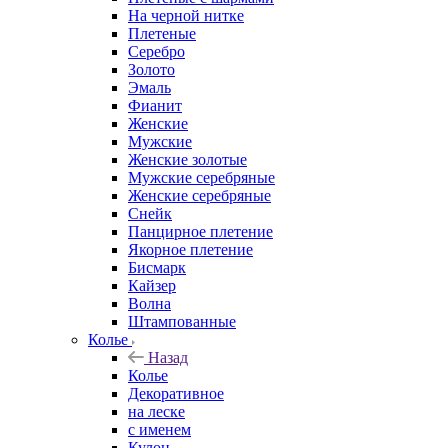
На черной нитке
Плетеные
Серебро
Золото
Эмаль
Фианит
Женские
Мужские
Женские золотые
Мужские серебряные
Женские серебряные
Снейк
Панцирное плетение
Якорное плетение
Бисмарк
Кайзер
Волна
Штампованные
Колье
Назад
Колье
Декоративное
на леске
с именем
Кулон