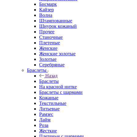
Бисмарк
Кайзер
Волна
Штампованные
Шнурок кожаный
Прочее
Станочные
Плетеные
Женские
Женские золотые
Золотые
Серебряные
Браслеты
Назад
Браслеты
На красной нитке
Браслеты с шармами
Кожаные
Текстильные
Литьевые
Рамзес
Лайм
Роза
Жесткие
Плетеные с шармами