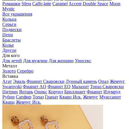
Ромашки
Sfera
Caffe-latte
Caramel
Accent
Double Space
Moon
Mystic
Все украшения
Кольца
Серьги
Подвески
Цепи
Браслеты
Колье
Другое
Для кого
Для детей
Для мужчин
Для женщин
Унисекс
Металл
Золото
Серебро
Вставка
Агат
Эмаль
Фианит Сваровски
Лунный камень
Опал
Жемчуг
Swarovski
Фианит AQ
Фианит EQ
Малахит
Топаз Сваровски
Цитрин
Янтарь
Оникс
Корунд
Бриллиант
Фианит
Изумруд
Рубин
Сапфир
Топаз
Гранат
Кварц Иск.
Жемчуг
Муассанит
Кварц
Жемчуг Иск.