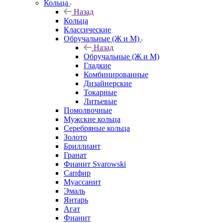
Кольца
Назад
Кольца
Классические
Обручальные (Ж и М)
Назад
Обручальные (Ж и М)
Гладкие
Комбинированные
Дизайнерские
Токарные
Литьевые
Помолвочные
Мужские кольца
Серебряные кольца
Золото
Бриллиант
Гранат
Фианит Svarowski
Сапфир
Муассанит
Эмаль
Янтарь
Агат
Фианит