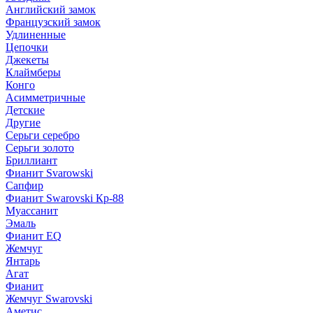
Английский замок
Французский замок
Удлиненные
Цепочки
Джекеты
Клаймберы
Конго
Асимметричные
Детские
Другие
Серьги серебро
Серьги золото
Бриллиант
Фианит Svarowski
Сапфир
Фианит Swarovski Кр-88
Муассанит
Эмаль
Фианит EQ
Жемчуг
Янтарь
Агат
Фианит
Жемчуг Swarovski
Аметис