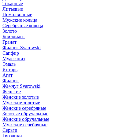
Токарные
Литьевые
Помолвочные
Мужские кольца
Серебряные кольца
Золото
Бриллиант
Гранат
Фианит Svarowski
Сапфир
Муассанит
Эмаль
Янтарь
Агат
Фианит
Жемчуг Svarowski
Женские
Женские золотые
Мужские золотые
Женские серебряные
Золотые обручальные
Женские обручальные
Мужские серебряные
Серьги
Гвоздики