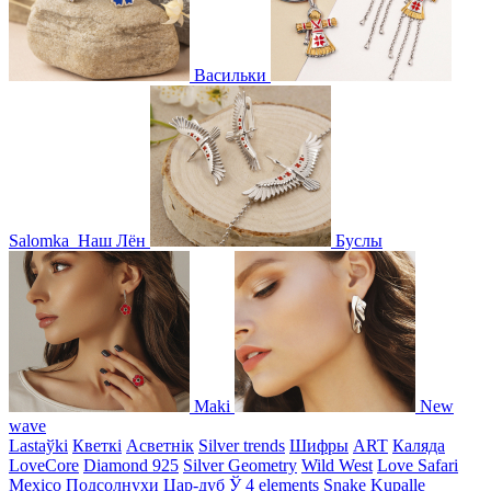
Васильки
Salomka
Наш Лён
Буслы
Maki
New
wave
Lastaўki
Кветкі
Асветнiк
Silver trends
Шифры
ART
Каляда
LoveCore
Diamond 925
Silver Geometry
Wild West
Love Safari
Mexico
Подсолнухи
Цар-дуб
Ў
4 elements
Snake
Kupalle