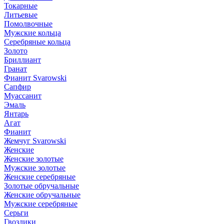
Токарные
Литьевые
Помолвочные
Мужские кольца
Серебряные кольца
Золото
Бриллиант
Гранат
Фианит Svarowski
Сапфир
Муассанит
Эмаль
Янтарь
Агат
Фианит
Жемчуг Svarowski
Женские
Женские золотые
Мужские золотые
Женские серебряные
Золотые обручальные
Женские обручальные
Мужские серебряные
Серьги
Гвоздики