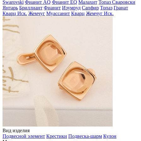
Swarovski
Фианит AQ
Фианит EQ
Малахит
Топаз Сваровски
Янтарь
Бриллиант
Фианит
Изумруд
Сапфир
Топаз
Гранат
Кварц Иск.
Жемчуг
Муассанит
Кварц
Жемчуг Иск.
Вид изделия
Подвесной элемент
Крестики
Подвеска-шарм
Кулон