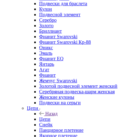
Подвески для браслета
Кулон
Подвесной элемент
Серебро
Золото
Бриллиант
Фианит Swarovski
Фианит Swarovski Кр-88
Оникс
Эмаль
Фианит EQ
Янтарь
Агат
Фианит
Жемчуг Swarovski
Золотой подвесной элемент женcкий
Серебряная подвеска-шарм женская
Женские кулоны
Подвески на серьги
Цепи
Назад
Цепи
Снейк
Панцирное плетение
Якорное плетение