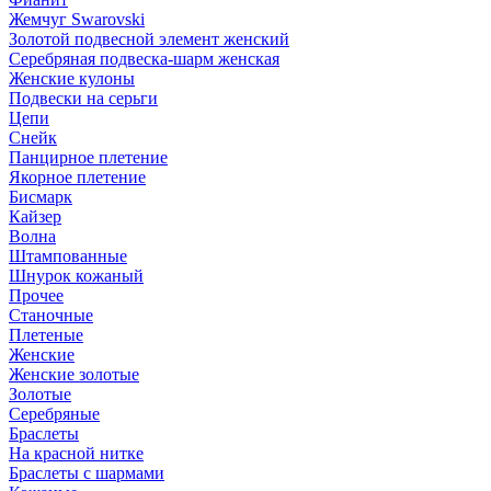
Жемчуг Swarovski
Золотой подвесной элемент женcкий
Серебряная подвеска-шарм женская
Женские кулоны
Подвески на серьги
Цепи
Снейк
Панцирное плетение
Якорное плетение
Бисмарк
Кайзер
Волна
Штампованные
Шнурок кожаный
Прочее
Станочные
Плетеные
Женские
Женские золотые
Золотые
Серебряные
Браслеты
На красной нитке
Браслеты с шармами