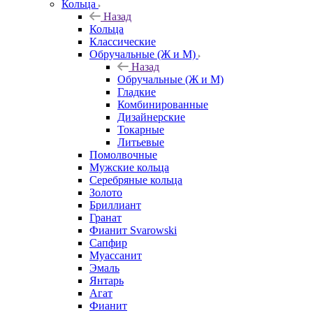
Кольца
Назад
Кольца
Классические
Обручальные (Ж и М)
Назад
Обручальные (Ж и М)
Гладкие
Комбинированные
Дизайнерские
Токарные
Литьевые
Помолвочные
Мужские кольца
Серебряные кольца
Золото
Бриллиант
Гранат
Фианит Svarowski
Сапфир
Муассанит
Эмаль
Янтарь
Агат
Фианит