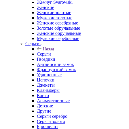
Жемчуг Svarowski
Женские
Женские золотые
Мужские золотые
Женские серебряные
Золотые обручальные
Женские обручальные
Мужские серебряные
Серьги
Назад
Серьги
Гвоздики
Английский замок
Французский замок
Удлиненные
Цепочки
Джекеты
Клаймберы
Конго
Асимметричные
Детские
Другие
Серьги серебро
Серьги золото
Бриллиант