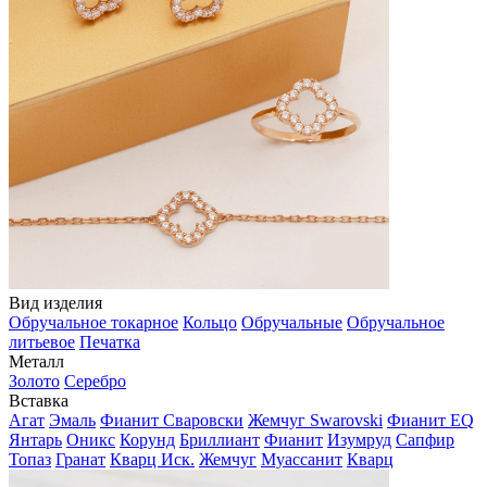
Вид изделия
Обручальное токарное
Кольцо
Обручальные
Обручальное
литьевое
Печатка
Металл
Золото
Серебро
Вставка
Агат
Эмаль
Фианит Сваровски
Жемчуг Swarovski
Фианит EQ
Янтарь
Оникс
Корунд
Бриллиант
Фианит
Изумруд
Сапфир
Топаз
Гранат
Кварц Иск.
Жемчуг
Муассанит
Кварц