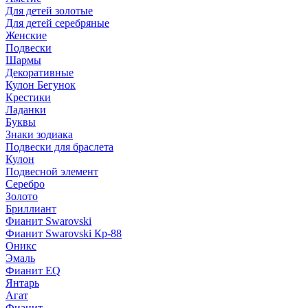
Для детей золотые
Для детей серебряные
Женские
Подвески
Шармы
Декоративные
Кулон Бегунок
Крестики
Ладанки
Буквы
Знаки зодиака
Подвески для браслета
Кулон
Подвесной элемент
Серебро
Золото
Бриллиант
Фианит Swarovski
Фианит Swarovski Кр-88
Оникс
Эмаль
Фианит EQ
Янтарь
Агат
Фианит