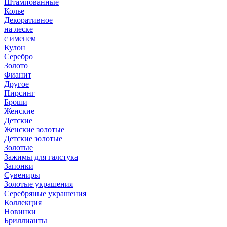
Штампованные
Колье
Декоративное
на леске
с именем
Кулон
Серебро
Золото
Фианит
Другое
Пирсинг
Броши
Женские
Детские
Женские золотые
Детские золотые
Золотые
Зажимы для галстука
Запонки
Сувениры
Золотые украшения
Серебряные украшения
Коллекция
Новинки
Бриллианты