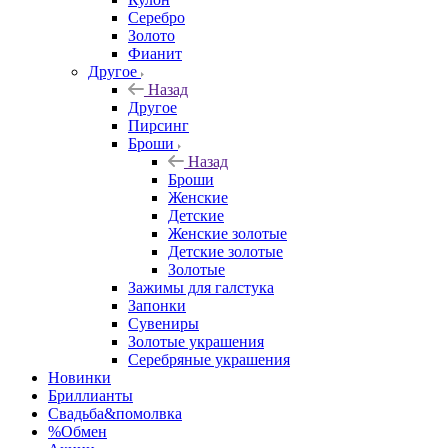
Серебро
Золото
Фианит
Другое
Назад
Другое
Пирсинг
Броши
Назад
Броши
Женские
Детские
Женские золотые
Детские золотые
Золотые
Зажимы для галстука
Запонки
Сувениры
Золотые украшения
Серебряные украшения
Новинки
Бриллианты
Свадьба&помолвка
%Обмен