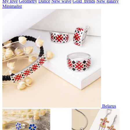
My love
Geometry
Dance
New wave
Gold_trends
New galaxy
Minimalist
Belarus