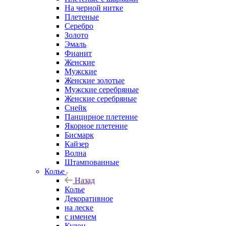
На черной нитке
Плетеные
Серебро
Золото
Эмаль
Фианит
Женские
Мужские
Женские золотые
Мужские серебряные
Женские серебряные
Снейк
Панцирное плетение
Якорное плетение
Бисмарк
Кайзер
Волна
Штампованные
Колье
Назад
Колье
Декоративное
на леске
с именем
Кулон