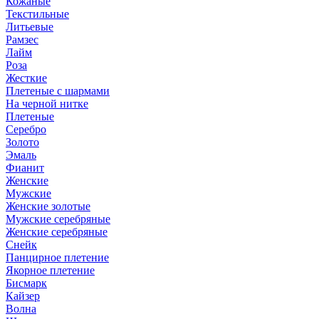
Кожаные
Текстильные
Литьевые
Рамзес
Лайм
Роза
Жесткие
Плетеные с шармами
На черной нитке
Плетеные
Серебро
Золото
Эмаль
Фианит
Женские
Мужские
Женские золотые
Мужские серебряные
Женские серебряные
Снейк
Панцирное плетение
Якорное плетение
Бисмарк
Кайзер
Волна