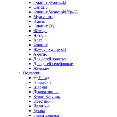
Фианит Svarowski
Сапфир
Фианит Swarovski Кр-88
Муассанит
Эмаль
Фианит EQ
Жемчуг
Янтарь
Агат
Фианит
Жемчуг Swarovski
Аметис
Для детей золотые
Для детей серебряные
Женские
Подвески
Назад
Подвески
Шармы
Декоративные
Кулон Бегунок
Крестики
Ладанки
Буквы
Знаки зодиака