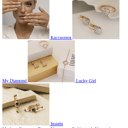
Кассиопея
My Diamond
Lucky Girl
Insight