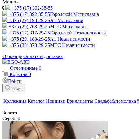
Минск
+375 (17) 392-35-55
+375 (17) 392-35-55
Городской Мстиславца
+375 (29) 198-29-25
A1 Мстиславца
+375 (29) 768-29-25
МТС Мстиславца
+375 (17) 317-29-25
Городской Независимости
+375 (29) 188-29-25
A1 Независимости
+375 (33) 378-29-25
МТС Независимости
О бренде
Оплата и доставка
Отложенные
0
Корзина
0
Войти
Поиск
Коллекция
Каталог
Новинки
Бриллианты
Свадьба&помолвка
Золото
Серебро