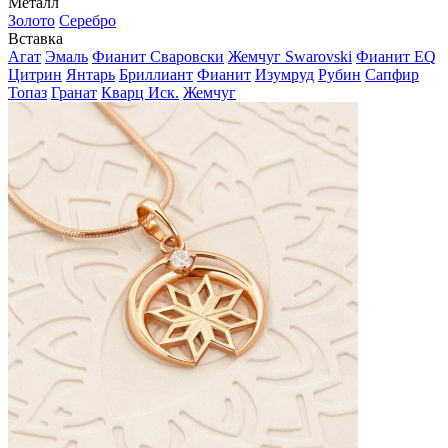
Металл
Золото
Серебро
Вставка
Агат
Эмаль
Фианит Сваровски
Жемчуг Swarovski
Фианит EQ
Цитрин
Янтарь
Бриллиант
Фианит
Изумруд
Рубин
Сапфир
Топаз
Гранат
Кварц Иск.
Жемчуг