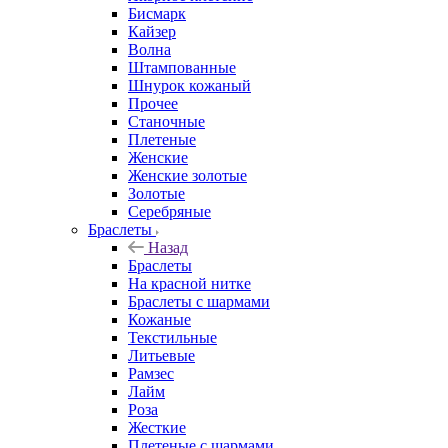
Бисмарк
Кайзер
Волна
Штампованные
Шнурок кожаный
Прочее
Станочные
Плетеные
Женские
Женские золотые
Золотые
Серебряные
Браслеты
Назад
Браслеты
На красной нитке
Браслеты с шармами
Кожаные
Текстильные
Литьевые
Рамзес
Лайм
Роза
Жесткие
Плетеные с шармами