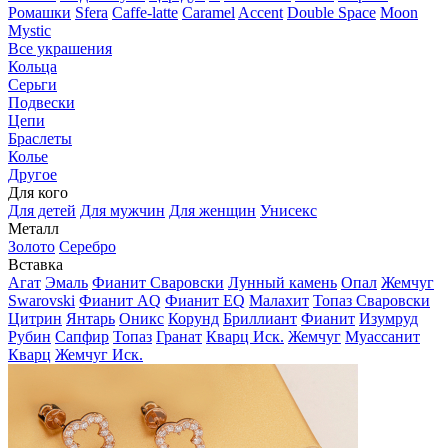
Ромашки
Sfera
Caffe-latte
Caramel
Accent
Double Space
Moon
Mystic
Все украшения
Кольца
Серьги
Подвески
Цепи
Браслеты
Колье
Другое
Для кого
Для детей
Для мужчин
Для женщин
Унисекс
Металл
Золото
Серебро
Вставка
Агат
Эмаль
Фианит Сваровски
Лунный камень
Опал
Жемчуг
Swarovski
Фианит AQ
Фианит EQ
Малахит
Топаз Сваровски
Цитрин
Янтарь
Оникс
Корунд
Бриллиант
Фианит
Изумруд
Рубин
Сапфир
Топаз
Гранат
Кварц Иск.
Жемчуг
Муассанит
Кварц
Жемчуг Иск.