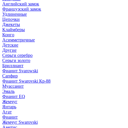
Английский замок
Французский замок
Удлиненные
Цепочки
Джекеты
Клаймберы
Конго
Асимметричные
Детские
Другие
Серьги серебро
Серьги золото
Бриллиант
Фианит Svarowski
Сапфир
Фианит Swarovski Кр-88
Муассанит
Эмаль
Фианит EQ
Жемчуг
Янтарь
Агат
Фианит
Жемчуг Swarovski
Аметис