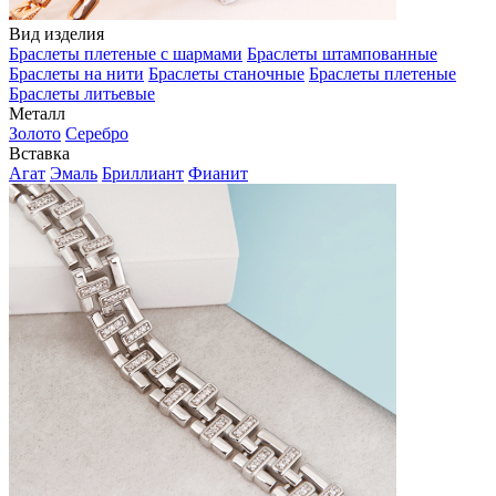
Вид изделия
Браслеты плетеные с шармами
Браслеты штампованные
Браслеты на нити
Браслеты станочные
Браслеты плетеные
Браслеты литьевые
Металл
Золото
Серебро
Вставка
Агат
Эмаль
Бриллиант
Фианит