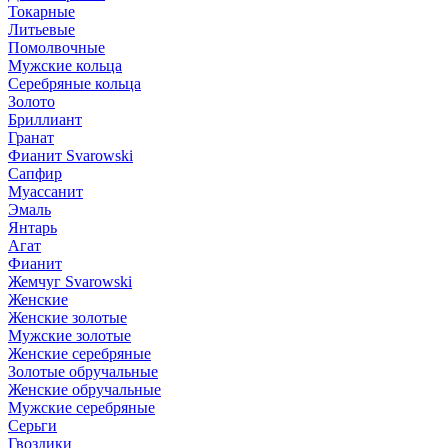
Токарные
Литьевые
Помолвочные
Мужские кольца
Серебряные кольца
Золото
Бриллиант
Гранат
Фианит Svarowski
Сапфир
Муассанит
Эмаль
Янтарь
Агат
Фианит
Жемчуг Svarowski
Женские
Женские золотые
Мужские золотые
Женские серебряные
Золотые обручальные
Женские обручальные
Мужские серебряные
Серьги
Гвоздики