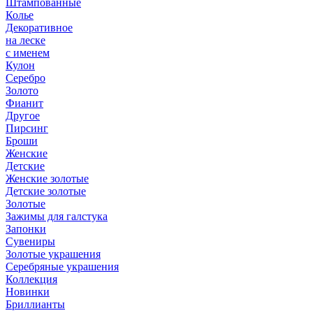
Штампованные
Колье
Декоративное
на леске
с именем
Кулон
Серебро
Золото
Фианит
Другое
Пирсинг
Броши
Женские
Детские
Женские золотые
Детские золотые
Золотые
Зажимы для галстука
Запонки
Сувениры
Золотые украшения
Серебряные украшения
Коллекция
Новинки
Бриллианты