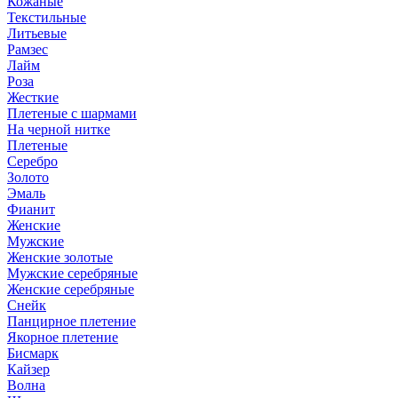
Кожаные
Текстильные
Литьевые
Рамзес
Лайм
Роза
Жесткие
Плетеные с шармами
На черной нитке
Плетеные
Серебро
Золото
Эмаль
Фианит
Женские
Мужские
Женские золотые
Мужские серебряные
Женские серебряные
Снейк
Панцирное плетение
Якорное плетение
Бисмарк
Кайзер
Волна