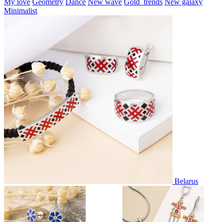
My love
Geometry
Dance
New wave
Gold_trends
New galaxy
Minimalist
Belarus