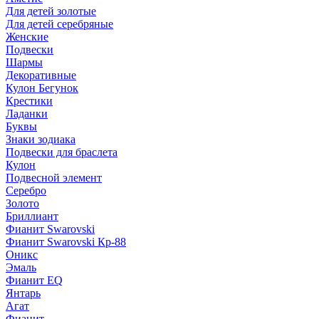
Для детей золотые
Для детей серебряные
Женские
Подвески
Шармы
Декоративные
Кулон Бегунок
Крестики
Ладанки
Буквы
Знаки зодиака
Подвески для браслета
Кулон
Подвесной элемент
Серебро
Золото
Бриллиант
Фианит Swarovski
Фианит Swarovski Кр-88
Оникс
Эмаль
Фианит EQ
Янтарь
Агат
Фианит