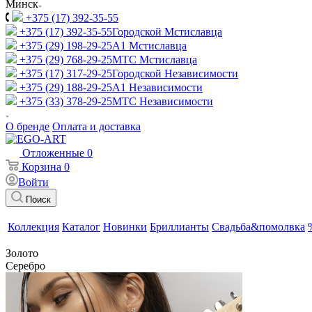
Минск
+375 (17) 392-35-55
+375 (17) 392-35-55
Городской Мстиславца
+375 (29) 198-29-25
A1 Мстиславца
+375 (29) 768-29-25
МТС Мстиславца
+375 (17) 317-29-25
Городской Независимости
+375 (29) 188-29-25
A1 Независимости
+375 (33) 378-29-25
МТС Независимости
О бренде
Оплата и доставка
Отложенные
0
Корзина
0
Войти
Поиск
Коллекция
Каталог
Новинки
Бриллианты
Свадьба&помолвка
Золото
Серебро