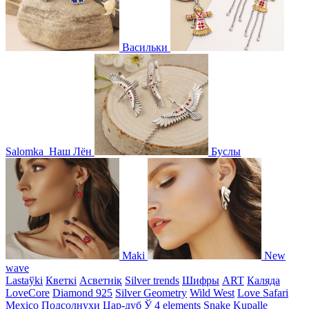
Васильки
Salomka
Наш Лён
Буслы
Maki
New
wave
Lastaўki
Кветкі
Асветнiк
Silver trends
Шифры
ART
Каляда
LoveCore
Diamond 925
Silver Geometry
Wild West
Love Safari
Mexico
Подсолнухи
Цар-дуб
Ў
4 elements
Snake
Kupalle