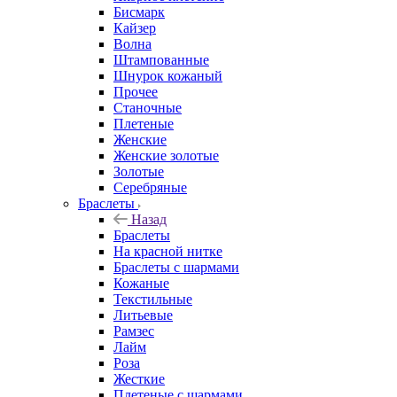
Бисмарк
Кайзер
Волна
Штампованные
Шнурок кожаный
Прочее
Станочные
Плетеные
Женские
Женские золотые
Золотые
Серебряные
Браслеты
Назад
Браслеты
На красной нитке
Браслеты с шармами
Кожаные
Текстильные
Литьевые
Рамзес
Лайм
Роза
Жесткие
Плетеные с шармами