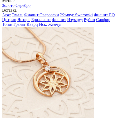
Металл
Золото
Серебро
Вставка
Агат
Эмаль
Фианит Сваровски
Жемчуг Swarovski
Фианит EQ
Цитрин
Янтарь
Бриллиант
Фианит
Изумруд
Рубин
Сапфир
Топаз
Гранат
Кварц Иск.
Жемчуг