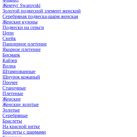
Жемчуг Swarovski
Золотой подвесной элемент женcкий
Серебряная подвеска-шарм женская
Женские кулоны
Подвески на серьги
Цепи
Снейк
Панцирное плетение
Якорное плетение
Бисмарк
Кайзер
Волна
Штампованные
Шнурок кожаный
Прочее
Станочные
Плетеные
Женские
Женские золотые
Золотые
Серебряные
Браслеты
На красной нитке
Браслеты с шармами