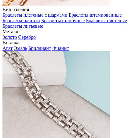
Вид изделия
Браслеты плетеные с шармами
Браслеты штампованные
Браслеты на нити
Браслеты станочные
Браслеты плетеные
Браслеты литьевые
Металл
Золото
Серебро
Вставка
Агат
Эмаль
Бриллиант
Фианит