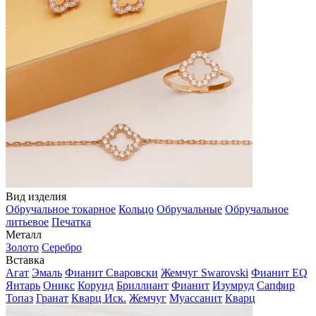
Вид изделия
Обручальное токарное
Кольцо
Обручальные
Обручальное
литьевое
Печатка
Металл
Золото
Серебро
Вставка
Агат
Эмаль
Фианит Сваровски
Жемчуг Swarovski
Фианит EQ
Янтарь
Оникс
Корунд
Бриллиант
Фианит
Изумруд
Сапфир
Топаз
Гранат
Кварц Иск.
Жемчуг
Муассанит
Кварц