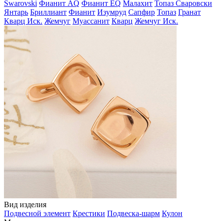
Swarovski
Фианит AQ
Фианит EQ
Малахит
Топаз Сваровски
Янтарь
Бриллиант
Фианит
Изумруд
Сапфир
Топаз
Гранат
Кварц Иск.
Жемчуг
Муассанит
Кварц
Жемчуг Иск.
Вид изделия
Подвесной элемент
Крестики
Подвеска-шарм
Кулон