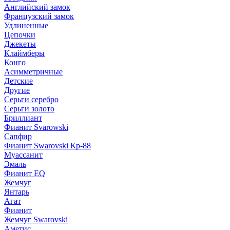
Английский замок
Французский замок
Удлиненные
Цепочки
Джекеты
Клаймберы
Конго
Асимметричные
Детские
Другие
Серьги серебро
Серьги золото
Бриллиант
Фианит Svarowski
Сапфир
Фианит Swarovski Кр-88
Муассанит
Эмаль
Фианит EQ
Жемчуг
Янтарь
Агат
Фианит
Жемчуг Swarovski
Аметис