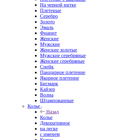
На черной нитке
Плетеные
Серебро
Золото
Эмаль
Фианит
Женские
Мужские
Женские золотые
Мужские серебряные
Женские серебряные
Снейк
Панцирное плетение
Якорное плетение
Бисмарк
Кайзер
Волна
Штампованные
Колье
Назад
Колье
Декоративное
на леске
с именем
Кулон