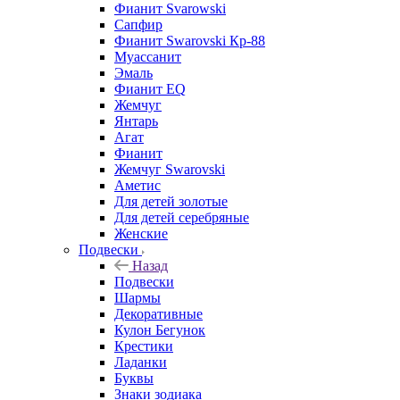
Фианит Svarowski
Сапфир
Фианит Swarovski Кр-88
Муассанит
Эмаль
Фианит EQ
Жемчуг
Янтарь
Агат
Фианит
Жемчуг Swarovski
Аметис
Для детей золотые
Для детей серебряные
Женские
Подвески
Назад
Подвески
Шармы
Декоративные
Кулон Бегунок
Крестики
Ладанки
Буквы
Знаки зодиака