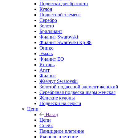
Подвески для браслета
Кулон
Подвесной элемент
Серебро
Золото
Бриллиант
Фианит Swarovski
Фианит Swarovski Кр-88
Оникс
Эмаль
Фианит EQ
Янтарь
Агат
Фианит
Жемчуг Swarovski
Золотой подвесной элемент женcкий
Серебряная подвеска-шарм женская
Женские кулоны
Подвески на серьги
Цепи
Назад
Цепи
Снейк
Панцирное плетение
Якорное плетение