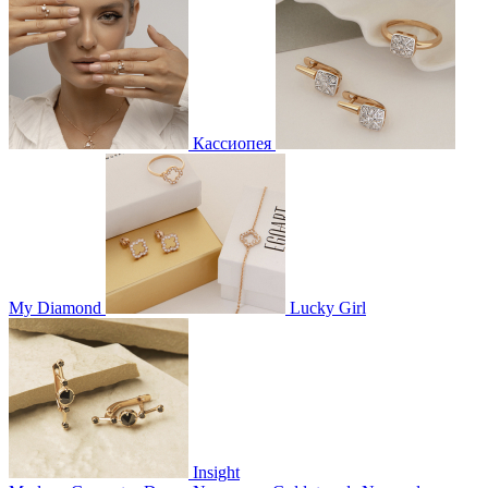
Кассиопея
My Diamond
Lucky Girl
Insight