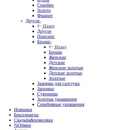
Серебро
Золото
Фианит
Другое
Назад
Другое
Пирсинг
Броши
Назад
Броши
Женские
Детские
Женские золотые
Детские золотые
Золотые
Зажимы для галстука
Запонки
Сувениры
Золотые украшения
Серебряные украшения
Новинки
Бриллианты
Свадьба&помолвка
%Обмен