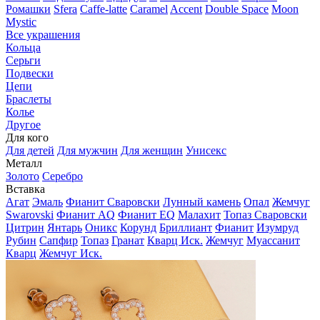
Ромашки
Sfera
Caffe-latte
Caramel
Accent
Double Space
Moon
Mystic
Все украшения
Кольца
Серьги
Подвески
Цепи
Браслеты
Колье
Другое
Для кого
Для детей
Для мужчин
Для женщин
Унисекс
Металл
Золото
Серебро
Вставка
Агат
Эмаль
Фианит Сваровски
Лунный камень
Опал
Жемчуг
Swarovski
Фианит AQ
Фианит EQ
Малахит
Топаз Сваровски
Цитрин
Янтарь
Оникс
Корунд
Бриллиант
Фианит
Изумруд
Рубин
Сапфир
Топаз
Гранат
Кварц Иск.
Жемчуг
Муассанит
Кварц
Жемчуг Иск.