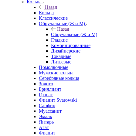
Кольца
Назад
Кольца
Классические
Обручальные (Ж и М)
Назад
Обручальные (Ж и М)
Гладкие
Комбинированные
Дизайнерские
Токарные
Литьевые
Помолвочные
Мужские кольца
Серебряные кольца
Золото
Бриллиант
Гранат
Фианит Svarowski
Сапфир
Муассанит
Эмаль
Янтарь
Агат
Фианит