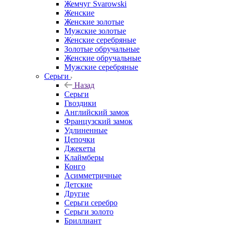
Жемчуг Svarowski
Женские
Женские золотые
Мужские золотые
Женские серебряные
Золотые обручальные
Женские обручальные
Мужские серебряные
Серьги
Назад
Серьги
Гвоздики
Английский замок
Французский замок
Удлиненные
Цепочки
Джекеты
Клаймберы
Конго
Асимметричные
Детские
Другие
Серьги серебро
Серьги золото
Бриллиант