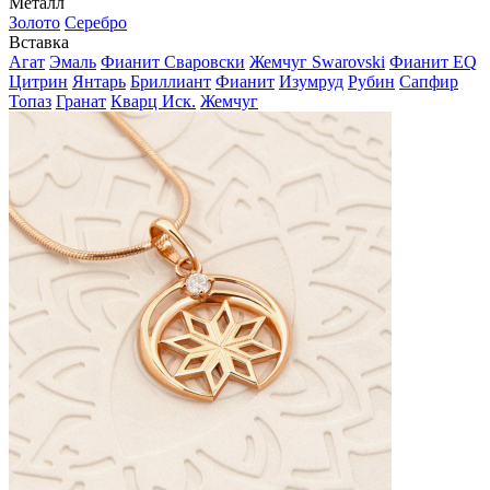
Металл
Золото
Серебро
Вставка
Агат
Эмаль
Фианит Сваровски
Жемчуг Swarovski
Фианит EQ
Цитрин
Янтарь
Бриллиант
Фианит
Изумруд
Рубин
Сапфир
Топаз
Гранат
Кварц Иск.
Жемчуг