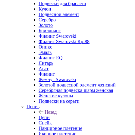
Подвески для браслета
Кулон
Подвесной элемент
Серебро
Золото
Бриллиант
Фианит Swarovski
Фианит Swarovski Кр-88
Оникс
Эмаль
Фианит EQ
Янтарь
Агат
Фианит
Жемчуг Swarovski
Золотой подвесной элемент женcкий
Серебряная подвеска-шарм женская
Женские кулоны
Подвески на серьги
Цепи
Назад
Цепи
Снейк
Панцирное плетение
Якорное плетение