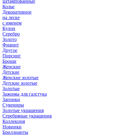
Штампованные
Колье
Декоративное
на леске
с именем
Кулон
Серебро
Золото
Фианит
Другое
Пирсинг
Броши
Женские
Детские
Женские золотые
Детские золотые
Золотые
Зажимы для галстука
Запонки
Сувениры
Золотые украшения
Серебряные украшения
Коллекция
Новинки
Бриллианты