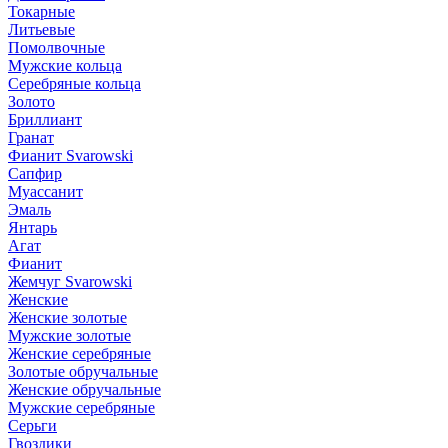
Токарные
Литьевые
Помолвочные
Мужские кольца
Серебряные кольца
Золото
Бриллиант
Гранат
Фианит Svarowski
Сапфир
Муассанит
Эмаль
Янтарь
Агат
Фианит
Жемчуг Svarowski
Женские
Женские золотые
Мужские золотые
Женские серебряные
Золотые обручальные
Женские обручальные
Мужские серебряные
Серьги
Гвоздики