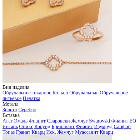
Вид изделия
Обручальное токарное
Кольцо
Обручальные
Обручальное
литьевое
Печатка
Металл
Золото
Серебро
Вставка
Агат
Эмаль
Фианит Сваровски
Жемчуг Swarovski
Фианит EQ
Янтарь
Оникс
Корунд
Бриллиант
Фианит
Изумруд
Сапфир
Топаз
Гранат
Кварц Иск.
Жемчуг
Муассанит
Кварц