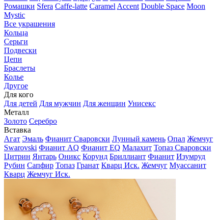
Ромашки
Sfera
Caffe-latte
Caramel
Accent
Double Space
Moon
Mystic
Все украшения
Кольца
Серьги
Подвески
Цепи
Браслеты
Колье
Другое
Для кого
Для детей
Для мужчин
Для женщин
Унисекс
Металл
Золото
Серебро
Вставка
Агат
Эмаль
Фианит Сваровски
Лунный камень
Опал
Жемчуг
Swarovski
Фианит AQ
Фианит EQ
Малахит
Топаз Сваровски
Цитрин
Янтарь
Оникс
Корунд
Бриллиант
Фианит
Изумруд
Рубин
Сапфир
Топаз
Гранат
Кварц Иск.
Жемчуг
Муассанит
Кварц
Жемчуг Иск.