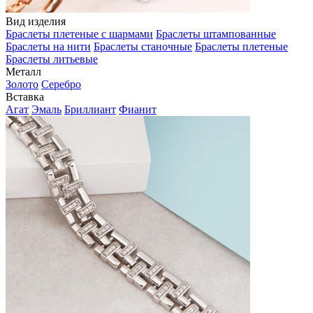
Вид изделия
Браслеты плетеные с шармами
Браслеты штампованные
Браслеты на нити
Браслеты станочные
Браслеты плетеные
Браслеты литьевые
Металл
Золото
Серебро
Вставка
Агат
Эмаль
Бриллиант
Фианит