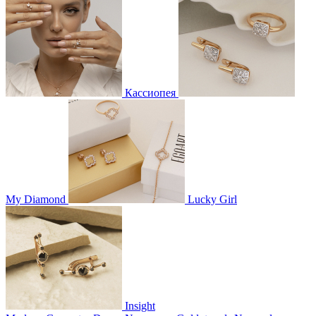
Кассиопея
My Diamond
Lucky Girl
Insight