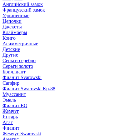
Английский замок
Французский замок
Удлиненные
Цепочки
Джекеты
Клаймберы
Конго
Асимметричные
Детские
Другие
Серьги серебро
Серьги золото
Бриллиант
Фианит Svarowski
Сапфир
Фианит Swarovski Кр-88
Муассанит
Эмаль
Фианит EQ
Жемчуг
Янтарь
Агат
Фианит
Жемчуг Swarovski
Аметис