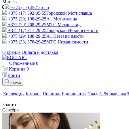
Минск
+375 (17) 392-35-55
+375 (17) 392-35-55
Городской Мстиславца
+375 (29) 198-29-25
A1 Мстиславца
+375 (29) 768-29-25
МТС Мстиславца
+375 (17) 317-29-25
Городской Независимости
+375 (29) 188-29-25
A1 Независимости
+375 (33) 378-29-25
МТС Независимости
О бренде
Оплата и доставка
Отложенные
0
Корзина
0
Войти
Поиск
Коллекция
Каталог
Новинки
Бриллианты
Свадьба&помолвка
Золото
Серебро