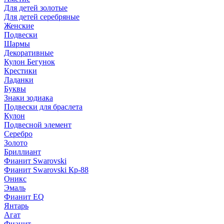
Для детей золотые
Для детей серебряные
Женские
Подвески
Шармы
Декоративные
Кулон Бегунок
Крестики
Ладанки
Буквы
Знаки зодиака
Подвески для браслета
Кулон
Подвесной элемент
Серебро
Золото
Бриллиант
Фианит Swarovski
Фианит Swarovski Кр-88
Оникс
Эмаль
Фианит EQ
Янтарь
Агат
Фианит