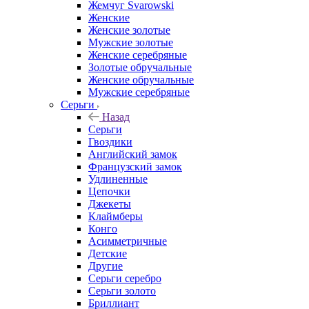
Жемчуг Svarowski
Женские
Женские золотые
Мужские золотые
Женские серебряные
Золотые обручальные
Женские обручальные
Мужские серебряные
Серьги
Назад
Серьги
Гвоздики
Английский замок
Французский замок
Удлиненные
Цепочки
Джекеты
Клаймберы
Конго
Асимметричные
Детские
Другие
Серьги серебро
Серьги золото
Бриллиант