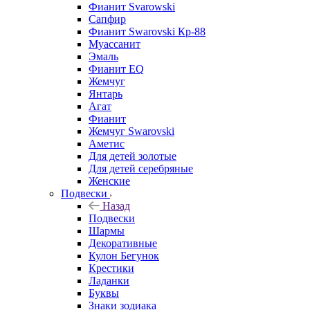
Фианит Svarowski
Сапфир
Фианит Swarovski Кр-88
Муассанит
Эмаль
Фианит EQ
Жемчуг
Янтарь
Агат
Фианит
Жемчуг Swarovski
Аметис
Для детей золотые
Для детей серебряные
Женские
Подвески
Назад
Подвески
Шармы
Декоративные
Кулон Бегунок
Крестики
Ладанки
Буквы
Знаки зодиака