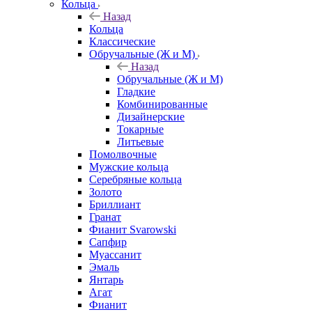
Кольца
Назад
Кольца
Классические
Обручальные (Ж и М)
Назад
Обручальные (Ж и М)
Гладкие
Комбинированные
Дизайнерские
Токарные
Литьевые
Помолвочные
Мужские кольца
Серебряные кольца
Золото
Бриллиант
Гранат
Фианит Svarowski
Сапфир
Муассанит
Эмаль
Янтарь
Агат
Фианит