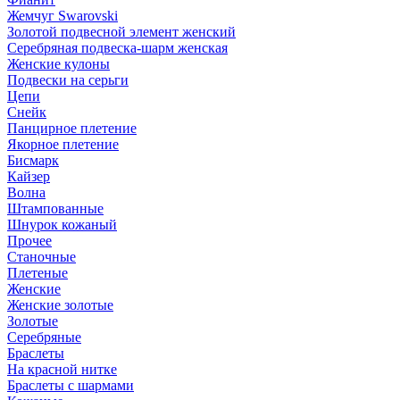
Жемчуг Swarovski
Золотой подвесной элемент женcкий
Серебряная подвеска-шарм женская
Женские кулоны
Подвески на серьги
Цепи
Снейк
Панцирное плетение
Якорное плетение
Бисмарк
Кайзер
Волна
Штампованные
Шнурок кожаный
Прочее
Станочные
Плетеные
Женские
Женские золотые
Золотые
Серебряные
Браслеты
На красной нитке
Браслеты с шармами