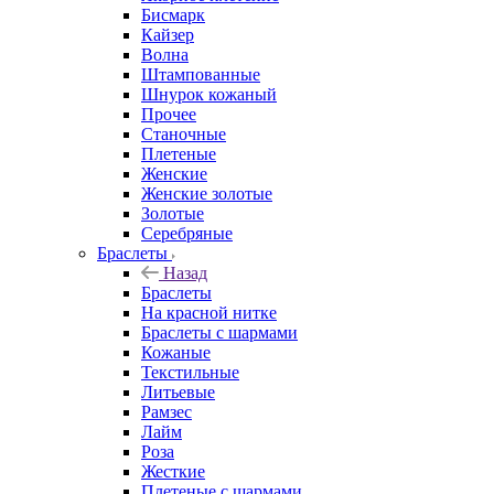
Бисмарк
Кайзер
Волна
Штампованные
Шнурок кожаный
Прочее
Станочные
Плетеные
Женские
Женские золотые
Золотые
Серебряные
Браслеты
Назад
Браслеты
На красной нитке
Браслеты с шармами
Кожаные
Текстильные
Литьевые
Рамзес
Лайм
Роза
Жесткие
Плетеные с шармами