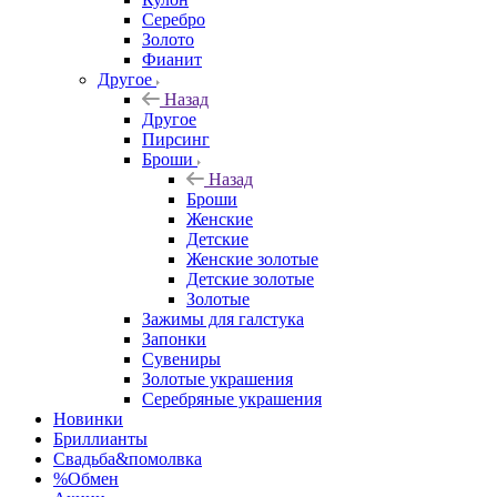
Серебро
Золото
Фианит
Другое
Назад
Другое
Пирсинг
Броши
Назад
Броши
Женские
Детские
Женские золотые
Детские золотые
Золотые
Зажимы для галстука
Запонки
Сувениры
Золотые украшения
Серебряные украшения
Новинки
Бриллианты
Свадьба&помолвка
%Обмен