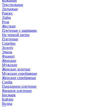
Кожаные
Текстильные
Литьевые
Рамзес
Лайм
Роза
Жесткие
Плетеные с шармами
На черной нитке
Плетеные
Серебро
Золото
Эмаль
Фианит
Женские
Мужские
Женские золотые
Мужские серебряные
Женские серебряные
Снейк
Панцирное плетение
Якорное плетение
Бисмарк
Кайзер
Волна