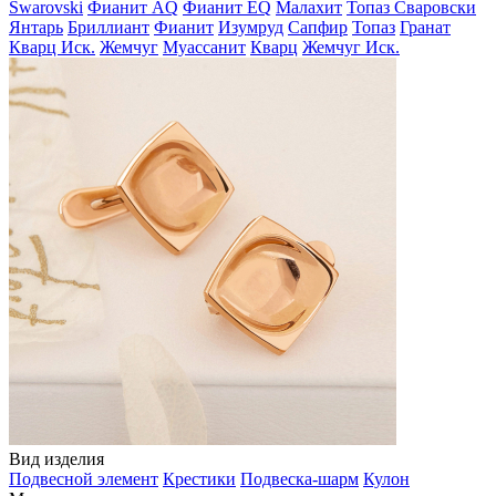
Swarovski
Фианит AQ
Фианит EQ
Малахит
Топаз Сваровски
Янтарь
Бриллиант
Фианит
Изумруд
Сапфир
Топаз
Гранат
Кварц Иск.
Жемчуг
Муассанит
Кварц
Жемчуг Иск.
Вид изделия
Подвесной элемент
Крестики
Подвеска-шарм
Кулон