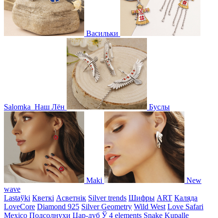
Васильки
Salomka
Наш Лён
Буслы
Maki
New
wave
Lastaўki
Кветкі
Асветнiк
Silver trends
Шифры
ART
Каляда
LoveCore
Diamond 925
Silver Geometry
Wild West
Love Safari
Mexico
Подсолнухи
Цар-дуб
Ў
4 elements
Snake
Kupalle