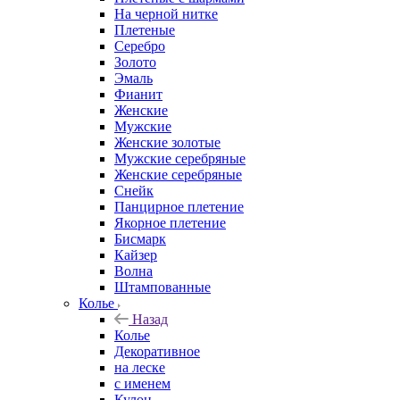
На черной нитке
Плетеные
Серебро
Золото
Эмаль
Фианит
Женские
Мужские
Женские золотые
Мужские серебряные
Женские серебряные
Снейк
Панцирное плетение
Якорное плетение
Бисмарк
Кайзер
Волна
Штампованные
Колье
Назад
Колье
Декоративное
на леске
с именем
Кулон