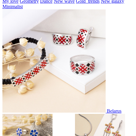
My love
Geometry
Dance
New wave
Gold_trends
New galaxy
Minimalist
Belarus