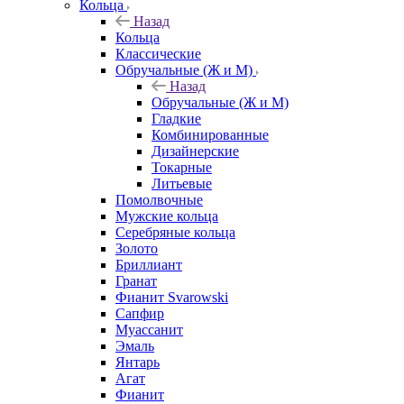
Кольца
Назад
Кольца
Классические
Обручальные (Ж и М)
Назад
Обручальные (Ж и М)
Гладкие
Комбинированные
Дизайнерские
Токарные
Литьевые
Помолвочные
Мужские кольца
Серебряные кольца
Золото
Бриллиант
Гранат
Фианит Svarowski
Сапфир
Муассанит
Эмаль
Янтарь
Агат
Фианит