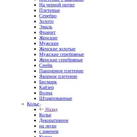
На черной нитке
Плетеные
Серебро
Золото
Эмаль
Фианит
Женские
Мужские
Женские золотые
Мужские серебряные
Женские серебряные
Снейк
Панцирное плетение
Якорное плетение
Бисмарк
Кайзер
Волна
Штампованные
Колье
Назад
Колье
Декоративное
на леске
с именем
Кулон