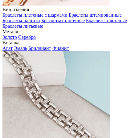
Вид изделия
Браслеты плетеные с шармами
Браслеты штампованные
Браслеты на нити
Браслеты станочные
Браслеты плетеные
Браслеты литьевые
Металл
Золото
Серебро
Вставка
Агат
Эмаль
Бриллиант
Фианит