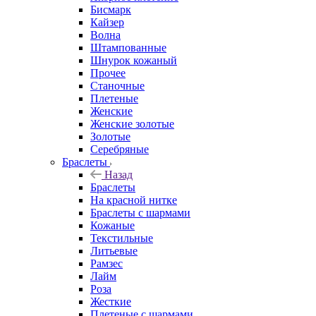
Бисмарк
Кайзер
Волна
Штампованные
Шнурок кожаный
Прочее
Станочные
Плетеные
Женские
Женские золотые
Золотые
Серебряные
Браслеты
Назад
Браслеты
На красной нитке
Браслеты с шармами
Кожаные
Текстильные
Литьевые
Рамзес
Лайм
Роза
Жесткие
Плетеные с шармами