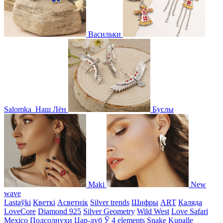
Васильки
Salomka
Наш Лён
Буслы
Maki
New
wave
Lastaўki
Кветкі
Асветнiк
Silver trends
Шифры
ART
Каляда
LoveCore
Diamond 925
Silver Geometry
Wild West
Love Safari
Mexico
Подсолнухи
Цар-дуб
Ў
4 elements
Snake
Kupalle