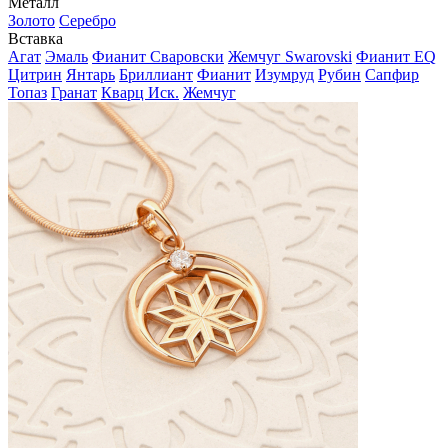
Металл
Золото
Серебро
Вставка
Агат
Эмаль
Фианит Сваровски
Жемчуг Swarovski
Фианит EQ
Цитрин
Янтарь
Бриллиант
Фианит
Изумруд
Рубин
Сапфир
Топаз
Гранат
Кварц Иск.
Жемчуг