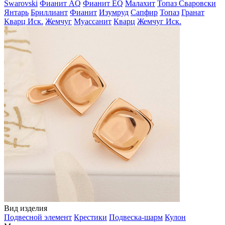
Swarovski
Фианит AQ
Фианит EQ
Малахит
Топаз Сваровски
Янтарь
Бриллиант
Фианит
Изумруд
Сапфир
Топаз
Гранат
Кварц Иск.
Жемчуг
Муассанит
Кварц
Жемчуг Иск.
Вид изделия
Подвесной элемент
Крестики
Подвеска-шарм
Кулон