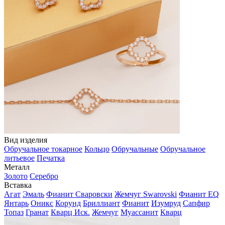
Вид изделия
Обручальное токарное
Кольцо
Обручальные
Обручальное
литьевое
Печатка
Металл
Золото
Серебро
Вставка
Агат
Эмаль
Фианит Сваровски
Жемчуг Swarovski
Фианит EQ
Янтарь
Оникс
Корунд
Бриллиант
Фианит
Изумруд
Сапфир
Топаз
Гранат
Кварц Иск.
Жемчуг
Муассанит
Кварц