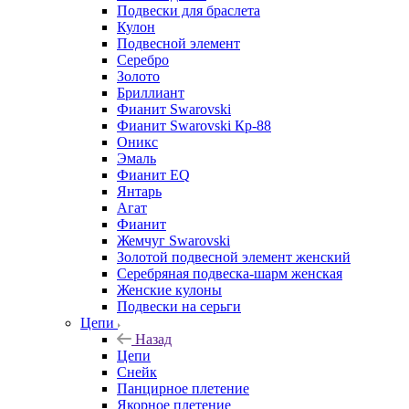
Подвески для браслета
Кулон
Подвесной элемент
Серебро
Золото
Бриллиант
Фианит Swarovski
Фианит Swarovski Кр-88
Оникс
Эмаль
Фианит EQ
Янтарь
Агат
Фианит
Жемчуг Swarovski
Золотой подвесной элемент женcкий
Серебряная подвеска-шарм женская
Женские кулоны
Подвески на серьги
Цепи
Назад
Цепи
Снейк
Панцирное плетение
Якорное плетение