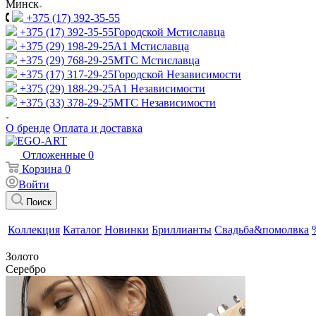
Минск
+375 (17) 392-35-55
+375 (17) 392-35-55
Городской Мстиславца
+375 (29) 198-29-25
A1 Мстиславца
+375 (29) 768-29-25
МТС Мстиславца
+375 (17) 317-29-25
Городской Независимости
+375 (29) 188-29-25
A1 Независимости
+375 (33) 378-29-25
МТС Независимости
О бренде
Оплата и доставка
Отложенные
0
Корзина
0
Войти
Поиск
Коллекция
Каталог
Новинки
Бриллианты
Свадьба&помолвка
Золото
Серебро