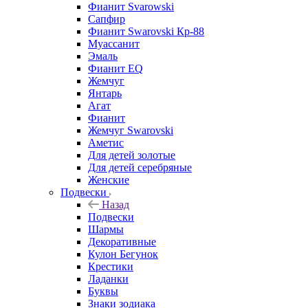
Фианит Svarowski
Сапфир
Фианит Swarovski Кр-88
Муассанит
Эмаль
Фианит EQ
Жемчуг
Янтарь
Агат
Фианит
Жемчуг Swarovski
Аметис
Для детей золотые
Для детей серебряные
Женские
Подвески
Назад
Подвески
Шармы
Декоративные
Кулон Бегунок
Крестики
Ладанки
Буквы
Знаки зодиака