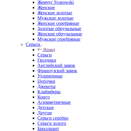
Жемчуг Svarowski
Женские
Женские золотые
Мужские золотые
Женские серебряные
Золотые обручальные
Женские обручальные
Мужские серебряные
Серьги
Назад
Серьги
Гвоздики
Английский замок
Французский замок
Удлиненные
Цепочки
Джекеты
Клаймберы
Конго
Асимметричные
Детские
Другие
Серьги серебро
Серьги золото
Бриллиант