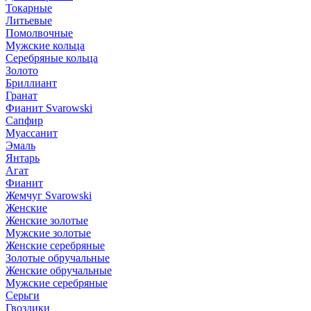
Токарные
Литьевые
Помолвочные
Мужские кольца
Серебряные кольца
Золото
Бриллиант
Гранат
Фианит Svarowski
Сапфир
Муассанит
Эмаль
Янтарь
Агат
Фианит
Жемчуг Svarowski
Женские
Женские золотые
Мужские золотые
Женские серебряные
Золотые обручальные
Женские обручальные
Мужские серебряные
Серьги
Гвоздики