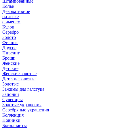
Штампованные
Колье
Декоративное
на леске
с именем
Кулон
Серебро
Золото
Фианит
Другое
Пирсинг
Броши
Женские
Детские
Женские золотые
Детские золотые
Золотые
Зажимы для галстука
Запонки
Сувениры
Золотые украшения
Серебряные украшения
Коллекция
Новинки
Бриллианты