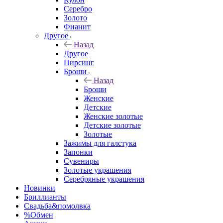
Серебро
Золото
Фианит
Другое
Назад
Другое
Пирсинг
Броши
Назад
Броши
Женские
Детские
Женские золотые
Детские золотые
Золотые
Зажимы для галстука
Запонки
Сувениры
Золотые украшения
Серебряные украшения
Новинки
Бриллианты
Свадьба&помолвка
%Обмен