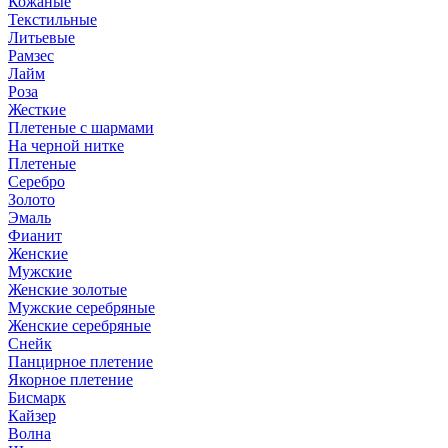
Кожаные
Текстильные
Литьевые
Рамзес
Лайм
Роза
Жесткие
Плетеные с шармами
На черной нитке
Плетеные
Серебро
Золото
Эмаль
Фианит
Женские
Мужские
Женские золотые
Мужские серебряные
Женские серебряные
Снейк
Панцирное плетение
Якорное плетение
Бисмарк
Кайзер
Волна