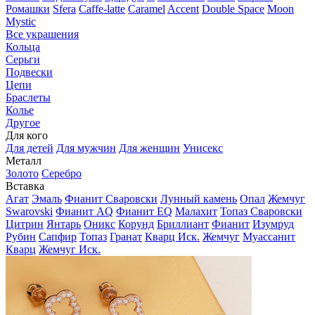
Ромашки
Sfera
Caffe-latte
Caramel
Accent
Double Space
Moon
Mystic
Все украшения
Кольца
Серьги
Подвески
Цепи
Браслеты
Колье
Другое
Для кого
Для детей
Для мужчин
Для женщин
Унисекс
Металл
Золото
Серебро
Вставка
Агат
Эмаль
Фианит Сваровски
Лунный камень
Опал
Жемчуг
Swarovski
Фианит AQ
Фианит EQ
Малахит
Топаз Сваровски
Цитрин
Янтарь
Оникс
Корунд
Бриллиант
Фианит
Изумруд
Рубин
Сапфир
Топаз
Гранат
Кварц Иск.
Жемчуг
Муассанит
Кварц
Жемчуг Иск.