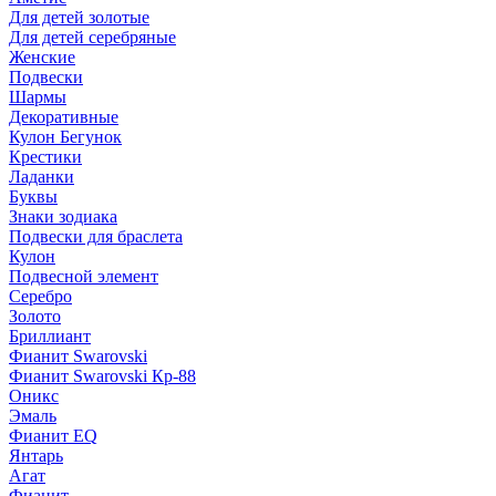
Для детей золотые
Для детей серебряные
Женские
Подвески
Шармы
Декоративные
Кулон Бегунок
Крестики
Ладанки
Буквы
Знаки зодиака
Подвески для браслета
Кулон
Подвесной элемент
Серебро
Золото
Бриллиант
Фианит Swarovski
Фианит Swarovski Кр-88
Оникс
Эмаль
Фианит EQ
Янтарь
Агат
Фианит