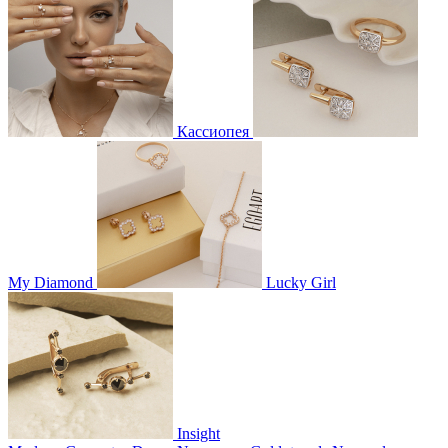
Кассиопея
My Diamond
Lucky Girl
Insight