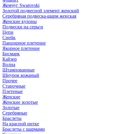
Жемчуг Swarovski
Золотой подвесной элемент женcкий
Серебряная подвеска-шарм женская
Женские кулоны
Подвески на серьги
Цепи
Снейк
Панцирное плетение
Якорное плетение
Бисмарк
Кайзер
Волна
Штампованные
Шнурок кожаный
Прочее
Станочные
Плетеные
Женские
Женские золотые
Золотые
Серебряные
Браслеты
На красной нитке
Браслеты с шармами