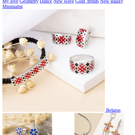
My love
Geometry
Dance
New wave
Gold_trends
New galaxy
Minimalist
Belarus