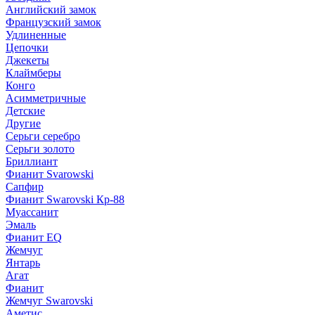
Английский замок
Французский замок
Удлиненные
Цепочки
Джекеты
Клаймберы
Конго
Асимметричные
Детские
Другие
Серьги серебро
Серьги золото
Бриллиант
Фианит Svarowski
Сапфир
Фианит Swarovski Кр-88
Муассанит
Эмаль
Фианит EQ
Жемчуг
Янтарь
Агат
Фианит
Жемчуг Swarovski
Аметис