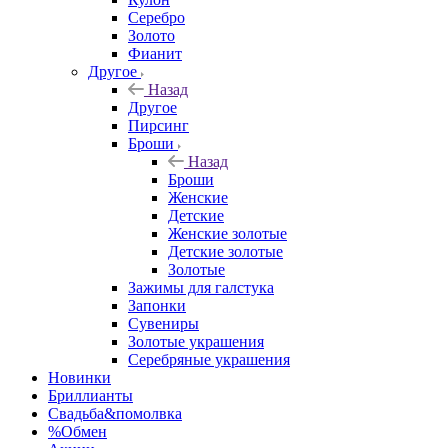
Серебро
Золото
Фианит
Другое
Назад
Другое
Пирсинг
Броши
Назад
Броши
Женские
Детские
Женские золотые
Детские золотые
Золотые
Зажимы для галстука
Запонки
Сувениры
Золотые украшения
Серебряные украшения
Новинки
Бриллианты
Свадьба&помолвка
%Обмен