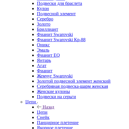
Подвески для браслета
Кулон
Подвесной элемент
Серебро
Золото
Бриллиант
Фианит Swarovski
Фианит Swarovski Кр-88
Оникс
Эмаль
Фианит EQ
Янтарь
Агат
Фианит
Жемчуг Swarovski
Золотой подвесной элемент женcкий
Серебряная подвеска-шарм женская
Женские кулоны
Подвески на серьги
Цепи
Назад
Цепи
Снейк
Панцирное плетение
Якорное плетение