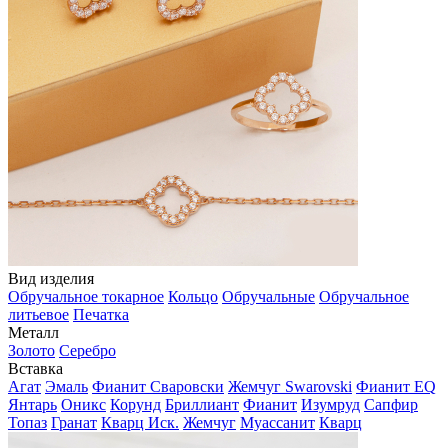
Вид изделия
Обручальное токарное
Кольцо
Обручальные
Обручальное
литьевое
Печатка
Металл
Золото
Серебро
Вставка
Агат
Эмаль
Фианит Сваровски
Жемчуг Swarovski
Фианит EQ
Янтарь
Оникс
Корунд
Бриллиант
Фианит
Изумруд
Сапфир
Топаз
Гранат
Кварц Иск.
Жемчуг
Муассанит
Кварц