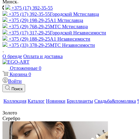
Минск
+375 (17) 392-35-55
+375 (17) 392-35-55
Городской Мстиславца
+375 (29) 198-29-25
A1 Мстиславца
+375 (29) 768-29-25
МТС Мстиславца
+375 (17) 317-29-25
Городской Независимости
+375 (29) 188-29-25
A1 Независимости
+375 (33) 378-29-25
МТС Независимости
О бренде
Оплата и доставка
Отложенные
0
Корзина
0
Войти
Поиск
Коллекция
Каталог
Новинки
Бриллианты
Свадьба&помолвка
Золото
Серебро