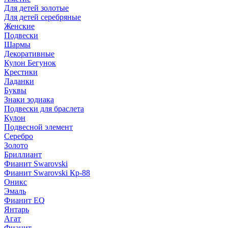
Для детей золотые
Для детей серебряные
Женские
Подвески
Шармы
Декоративные
Кулон Бегунок
Крестики
Ладанки
Буквы
Знаки зодиака
Подвески для браслета
Кулон
Подвесной элемент
Серебро
Золото
Бриллиант
Фианит Swarovski
Фианит Swarovski Кр-88
Оникс
Эмаль
Фианит EQ
Янтарь
Агат
Фианит