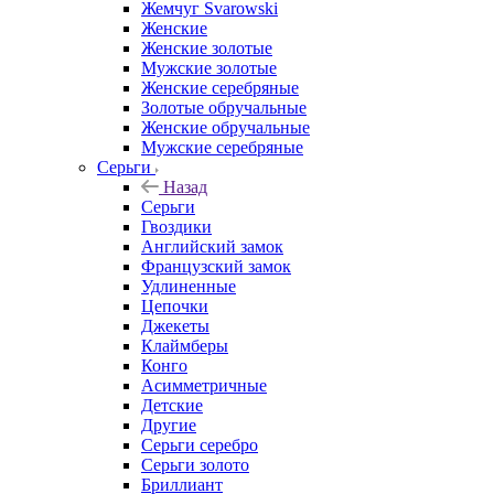
Жемчуг Svarowski
Женские
Женские золотые
Мужские золотые
Женские серебряные
Золотые обручальные
Женские обручальные
Мужские серебряные
Серьги
Назад
Серьги
Гвоздики
Английский замок
Французский замок
Удлиненные
Цепочки
Джекеты
Клаймберы
Конго
Асимметричные
Детские
Другие
Серьги серебро
Серьги золото
Бриллиант