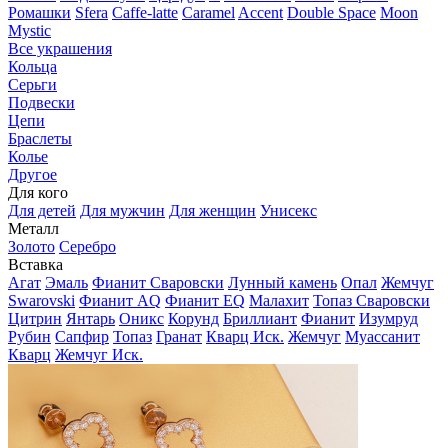
Ромашки
Sfera
Caffe-latte
Caramel
Accent
Double Space
Moon
Mystic
Все украшения
Кольца
Серьги
Подвески
Цепи
Браслеты
Колье
Другое
Для кого
Для детей
Для мужчин
Для женщин
Унисекс
Металл
Золото
Серебро
Вставка
Агат
Эмаль
Фианит Сваровски
Лунный камень
Опал
Жемчуг
Swarovski
Фианит AQ
Фианит EQ
Малахит
Топаз Сваровски
Цитрин
Янтарь
Оникс
Корунд
Бриллиант
Фианит
Изумруд
Рубин
Сапфир
Топаз
Гранат
Кварц Иск.
Жемчуг
Муассанит
Кварц
Жемчуг Иск.