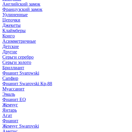
Английский замок
Французский замок
Удлиненные
Цепочки
Джекеты
Клаймберы
Конго
Асимметричные
Детские
Другие
Серьги серебро
Серьги золото
Бриллиант
Фианит Svarowski
Сапфир
Фианит Swarovski Кр-88
Муассанит
Эмаль
Фианит EQ
Жемчуг
Янтарь
Агат
Фианит
Жемчуг Swarovski
Аметис