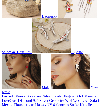
Васильки
Salomka
Наш Лён
Буслы
Maki
New
wave
Lastaўki
Кветкі
Асветнiк
Silver trends
Шифры
ART
Каляда
LoveCore
Diamond 925
Silver Geometry
Wild West
Love Safari
Mexico
Подсолнухи
Цар-дуб
Ў
4 elements
Snake
Kupalle