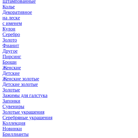
Штампованные
Колье
Декоративное
на леске
с именем
Кулон
Серебро
Золото
Фианит
Другое
Пирсинг
Броши
Женские
Детские
Женские золотые
Детские золотые
Золотые
Зажимы для галстука
Запонки
Сувениры
Золотые украшения
Серебряные украшения
Коллекция
Новинки
Бриллианты