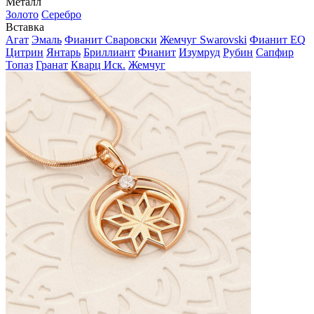
Металл
Золото
Серебро
Вставка
Агат
Эмаль
Фианит Сваровски
Жемчуг Swarovski
Фианит EQ
Цитрин
Янтарь
Бриллиант
Фианит
Изумруд
Рубин
Сапфир
Топаз
Гранат
Кварц Иск.
Жемчуг