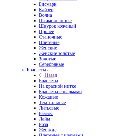
Бисмарк
Кайзер
Волна
Штампованные
Шнурок кожаный
Прочее
Станочные
Плетеные
Женские
Женские золотые
Золотые
Серебряные
Браслеты
Назад
Браслеты
На красной нитке
Браслеты с шармами
Кожаные
Текстильные
Литьевые
Рамзес
Лайм
Роза
Жесткие
Плетеные с шармами