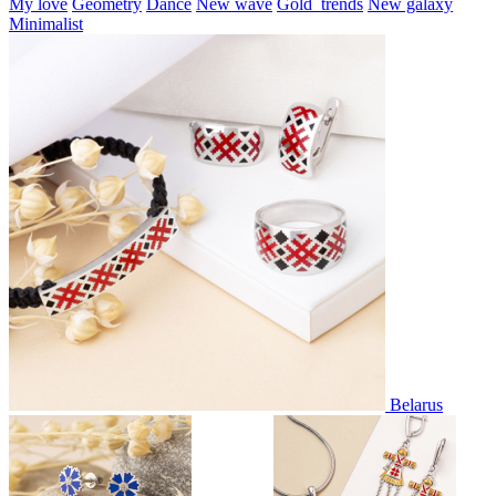
My love
Geometry
Dance
New wave
Gold_trends
New galaxy
Minimalist
Belarus