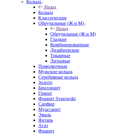
Кольца
Назад
Кольца
Классические
Обручальные (Ж и М)
Назад
Обручальные (Ж и М)
Гладкие
Комбинированные
Дизайнерские
Токарные
Литьевые
Помолвочные
Мужские кольца
Серебряные кольца
Золото
Бриллиант
Гранат
Фианит Svarowski
Сапфир
Муассанит
Эмаль
Янтарь
Агат
Фианит