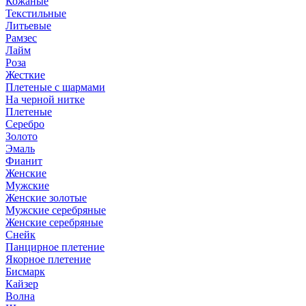
Кожаные
Текстильные
Литьевые
Рамзес
Лайм
Роза
Жесткие
Плетеные с шармами
На черной нитке
Плетеные
Серебро
Золото
Эмаль
Фианит
Женские
Мужские
Женские золотые
Мужские серебряные
Женские серебряные
Снейк
Панцирное плетение
Якорное плетение
Бисмарк
Кайзер
Волна