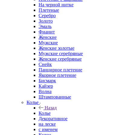
На черной нитке
Плетеные
Серебро
Золото
Эмаль
Фианит
Женские
Мужские
Женские золотые
Мужские серебряные
Женские серебряные
Снейк
Панцирное плетение
Якорное плетение
Бисмарк
Кайзер
Волна
Штампованные
Колье
Назад
Колье
Декоративное
на леске
с именем
Кулон