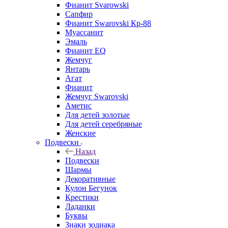
Фианит Svarowski
Сапфир
Фианит Swarovski Кр-88
Муассанит
Эмаль
Фианит EQ
Жемчуг
Янтарь
Агат
Фианит
Жемчуг Swarovski
Аметис
Для детей золотые
Для детей серебряные
Женские
Подвески
Назад
Подвески
Шармы
Декоративные
Кулон Бегунок
Крестики
Ладанки
Буквы
Знаки зодиака