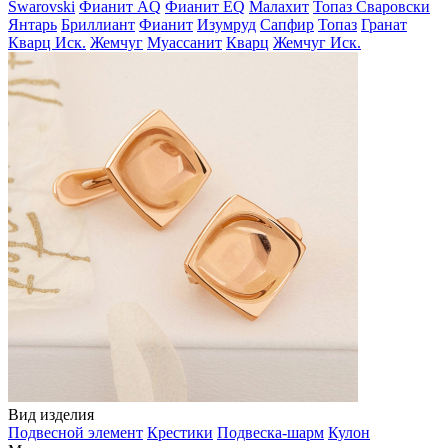
Swarovski
Фианит AQ
Фианит EQ
Малахит
Топаз Сваровски
Янтарь
Бриллиант
Фианит
Изумруд
Сапфир
Топаз
Гранат
Кварц Иск.
Жемчуг
Муассанит
Кварц
Жемчуг Иск.
Вид изделия
Подвесной элемент
Крестики
Подвеска-шарм
Кулон