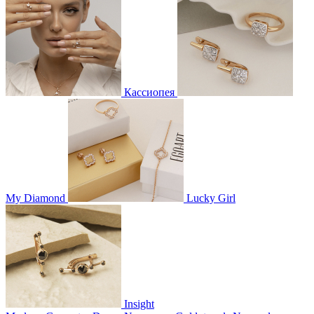
Кассиопея
My Diamond
Lucky Girl
Insight