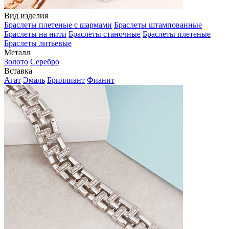
Вид изделия
Браслеты плетеные с шармами
Браслеты штампованные
Браслеты на нити
Браслеты станочные
Браслеты плетеные
Браслеты литьевые
Металл
Золото
Серебро
Вставка
Агат
Эмаль
Бриллиант
Фианит