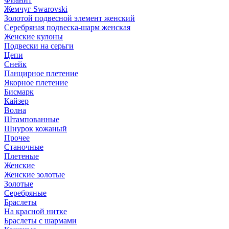
Жемчуг Swarovski
Золотой подвесной элемент женcкий
Серебряная подвеска-шарм женская
Женские кулоны
Подвески на серьги
Цепи
Снейк
Панцирное плетение
Якорное плетение
Бисмарк
Кайзер
Волна
Штампованные
Шнурок кожаный
Прочее
Станочные
Плетеные
Женские
Женские золотые
Золотые
Серебряные
Браслеты
На красной нитке
Браслеты с шармами