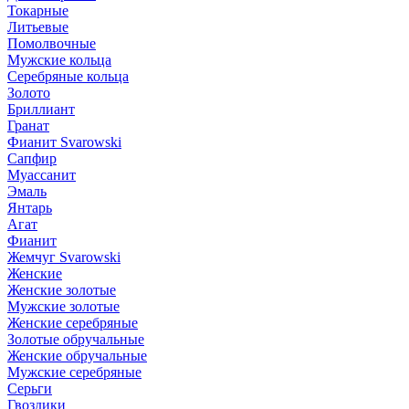
Токарные
Литьевые
Помолвочные
Мужские кольца
Серебряные кольца
Золото
Бриллиант
Гранат
Фианит Svarowski
Сапфир
Муассанит
Эмаль
Янтарь
Агат
Фианит
Жемчуг Svarowski
Женские
Женские золотые
Мужские золотые
Женские серебряные
Золотые обручальные
Женские обручальные
Мужские серебряные
Серьги
Гвоздики