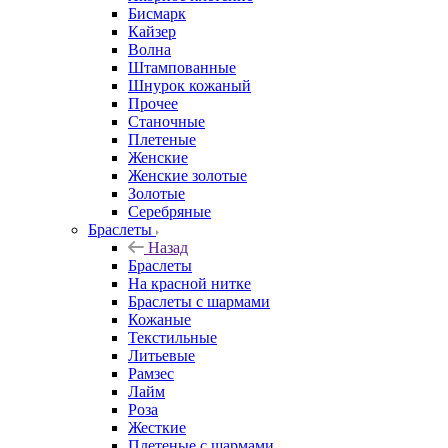
Бисмарк
Кайзер
Волна
Штампованные
Шнурок кожаный
Прочее
Станочные
Плетеные
Женские
Женские золотые
Золотые
Серебряные
Браслеты
Назад
Браслеты
На красной нитке
Браслеты с шармами
Кожаные
Текстильные
Литьевые
Рамзес
Лайм
Роза
Жесткие
Плетеные с шармами