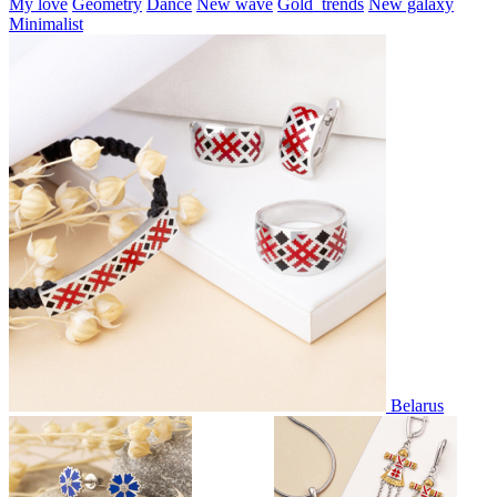
My love
Geometry
Dance
New wave
Gold_trends
New galaxy
Minimalist
Belarus