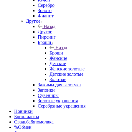
Серебро
Золото
Фианит
Другое
Назад
Другое
Пирсинг
Броши
Назад
Броши
Женские
Детские
Женские золотые
Детские золотые
Золотые
Зажимы для галстука
Запонки
Сувениры
Золотые украшения
Серебряные украшения
Новинки
Бриллианты
Свадьба&помолвка
%Обмен