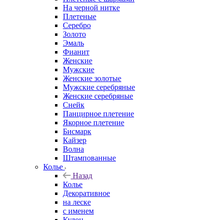
На черной нитке
Плетеные
Серебро
Золото
Эмаль
Фианит
Женские
Мужские
Женские золотые
Мужские серебряные
Женские серебряные
Снейк
Панцирное плетение
Якорное плетение
Бисмарк
Кайзер
Волна
Штампованные
Колье
Назад
Колье
Декоративное
на леске
с именем
Кулон