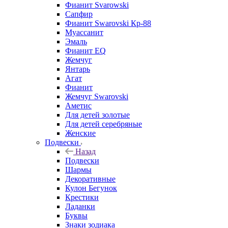
Фианит Svarowski
Сапфир
Фианит Swarovski Кр-88
Муассанит
Эмаль
Фианит EQ
Жемчуг
Янтарь
Агат
Фианит
Жемчуг Swarovski
Аметис
Для детей золотые
Для детей серебряные
Женские
Подвески
Назад
Подвески
Шармы
Декоративные
Кулон Бегунок
Крестики
Ладанки
Буквы
Знаки зодиака