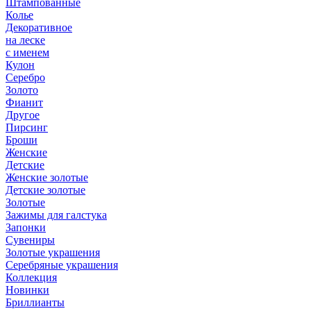
Штампованные
Колье
Декоративное
на леске
с именем
Кулон
Серебро
Золото
Фианит
Другое
Пирсинг
Броши
Женские
Детские
Женские золотые
Детские золотые
Золотые
Зажимы для галстука
Запонки
Сувениры
Золотые украшения
Серебряные украшения
Коллекция
Новинки
Бриллианты