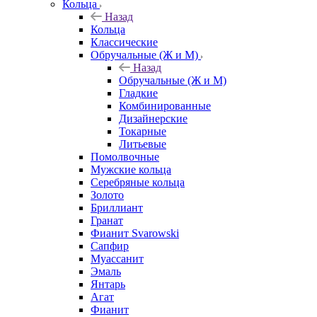
Кольца
Назад
Кольца
Классические
Обручальные (Ж и М)
Назад
Обручальные (Ж и М)
Гладкие
Комбинированные
Дизайнерские
Токарные
Литьевые
Помолвочные
Мужские кольца
Серебряные кольца
Золото
Бриллиант
Гранат
Фианит Svarowski
Сапфир
Муассанит
Эмаль
Янтарь
Агат
Фианит