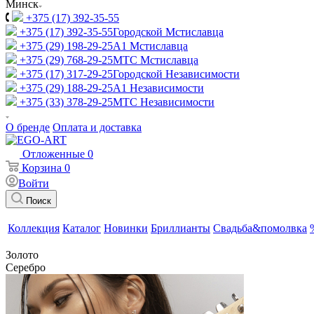
Минск
+375 (17) 392-35-55
+375 (17) 392-35-55
Городской Мстиславца
+375 (29) 198-29-25
A1 Мстиславца
+375 (29) 768-29-25
МТС Мстиславца
+375 (17) 317-29-25
Городской Независимости
+375 (29) 188-29-25
A1 Независимости
+375 (33) 378-29-25
МТС Независимости
О бренде
Оплата и доставка
Отложенные
0
Корзина
0
Войти
Поиск
Коллекция
Каталог
Новинки
Бриллианты
Свадьба&помолвка
Золото
Серебро