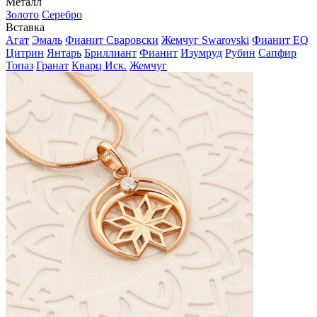
Металл
Золото
Серебро
Вставка
Агат
Эмаль
Фианит Сваровски
Жемчуг Swarovski
Фианит EQ
Цитрин
Янтарь
Бриллиант
Фианит
Изумруд
Рубин
Сапфир
Топаз
Гранат
Кварц Иск.
Жемчуг