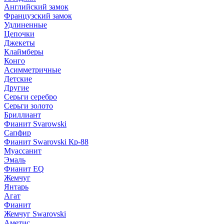
Английский замок
Французский замок
Удлиненные
Цепочки
Джекеты
Клаймберы
Конго
Асимметричные
Детские
Другие
Серьги серебро
Серьги золото
Бриллиант
Фианит Svarowski
Сапфир
Фианит Swarovski Кр-88
Муассанит
Эмаль
Фианит EQ
Жемчуг
Янтарь
Агат
Фианит
Жемчуг Swarovski
Аметис