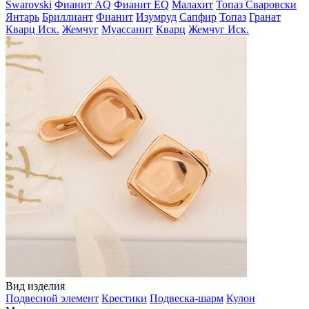
Swarovski
Фианит AQ
Фианит EQ
Малахит
Топаз Сваровски
Янтарь
Бриллиант
Фианит
Изумруд
Сапфир
Топаз
Гранат
Кварц Иск.
Жемчуг
Муассанит
Кварц
Жемчуг Иск.
Вид изделия
Подвесной элемент
Крестики
Подвеска-шарм
Кулон