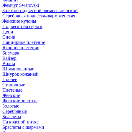
Жемчуг Swarovski
Золотой подвесной элемент женcкий
Серебряная подвеска-шарм женская
Женские кулоны
Подвески на серьги
Цепи
Снейк
Панцирное плетение
Якорное плетение
Бисмарк
Кайзер
Волна
Штампованные
Шнурок кожаный
Прочее
Станочные
Плетеные
Женские
Женские золотые
Золотые
Серебряные
Браслеты
На красной нитке
Браслеты с шармами