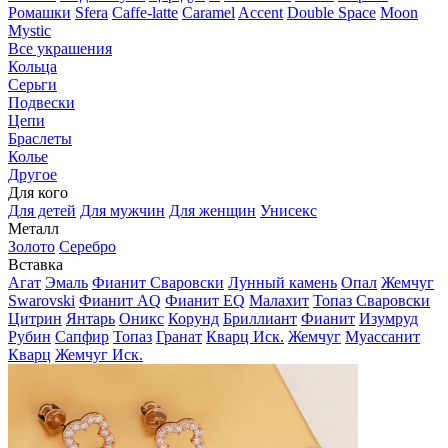
Ромашки
Sfera
Caffe-latte
Caramel
Accent
Double Space
Moon
Mystic
Все украшения
Кольца
Серьги
Подвески
Цепи
Браслеты
Колье
Другое
Для кого
Для детей
Для мужчин
Для женщин
Унисекс
Металл
Золото
Серебро
Вставка
Агат
Эмаль
Фианит Сваровски
Лунный камень
Опал
Жемчуг
Swarovski
Фианит AQ
Фианит EQ
Малахит
Топаз Сваровски
Цитрин
Янтарь
Оникс
Корунд
Бриллиант
Фианит
Изумруд
Рубин
Сапфир
Топаз
Гранат
Кварц Иск.
Жемчуг
Муассанит
Кварц
Жемчуг Иск.