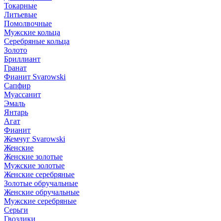
Токарные
Литьевые
Помолвочные
Мужские кольца
Серебряные кольца
Золото
Бриллиант
Гранат
Фианит Svarowski
Сапфир
Муассанит
Эмаль
Янтарь
Агат
Фианит
Жемчуг Svarowski
Женские
Женские золотые
Мужские золотые
Женские серебряные
Золотые обручальные
Женские обручальные
Мужские серебряные
Серьги
Гвоздики