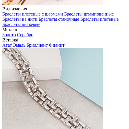
Вид изделия
Браслеты плетеные с шармами
Браслеты штампованные
Браслеты на нити
Браслеты станочные
Браслеты плетеные
Браслеты литьевые
Металл
Золото
Серебро
Вставка
Агат
Эмаль
Бриллиант
Фианит