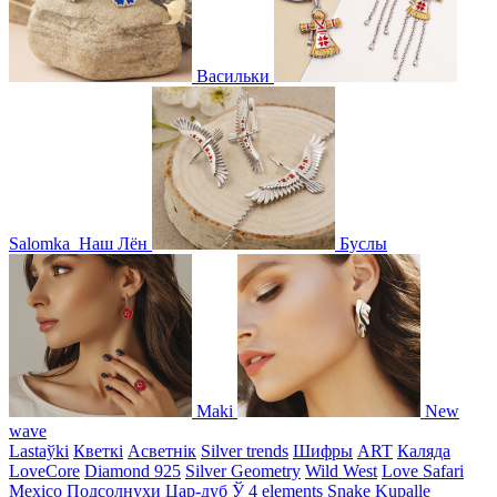
Васильки
Salomka
Наш Лён
Буслы
Maki
New
wave
Lastaўki
Кветкі
Асветнiк
Silver trends
Шифры
ART
Каляда
LoveCore
Diamond 925
Silver Geometry
Wild West
Love Safari
Mexico
Подсолнухи
Цар-дуб
Ў
4 elements
Snake
Kupalle