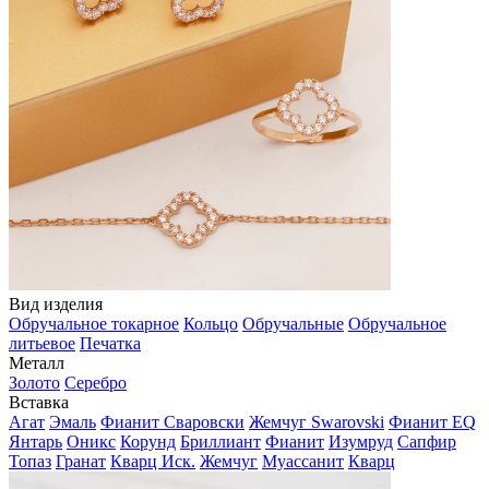
Вид изделия
Обручальное токарное
Кольцо
Обручальные
Обручальное
литьевое
Печатка
Металл
Золото
Серебро
Вставка
Агат
Эмаль
Фианит Сваровски
Жемчуг Swarovski
Фианит EQ
Янтарь
Оникс
Корунд
Бриллиант
Фианит
Изумруд
Сапфир
Топаз
Гранат
Кварц Иск.
Жемчуг
Муассанит
Кварц