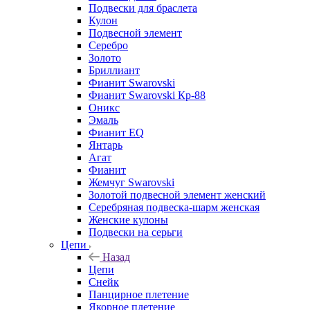
Подвески для браслета
Кулон
Подвесной элемент
Серебро
Золото
Бриллиант
Фианит Swarovski
Фианит Swarovski Кр-88
Оникс
Эмаль
Фианит EQ
Янтарь
Агат
Фианит
Жемчуг Swarovski
Золотой подвесной элемент женcкий
Серебряная подвеска-шарм женская
Женские кулоны
Подвески на серьги
Цепи
Назад
Цепи
Снейк
Панцирное плетение
Якорное плетение