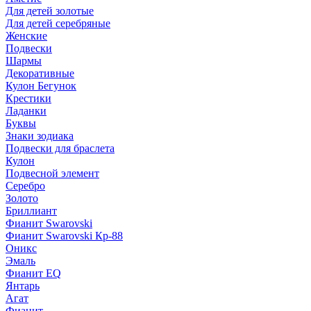
Для детей золотые
Для детей серебряные
Женские
Подвески
Шармы
Декоративные
Кулон Бегунок
Крестики
Ладанки
Буквы
Знаки зодиака
Подвески для браслета
Кулон
Подвесной элемент
Серебро
Золото
Бриллиант
Фианит Swarovski
Фианит Swarovski Кр-88
Оникс
Эмаль
Фианит EQ
Янтарь
Агат
Фианит