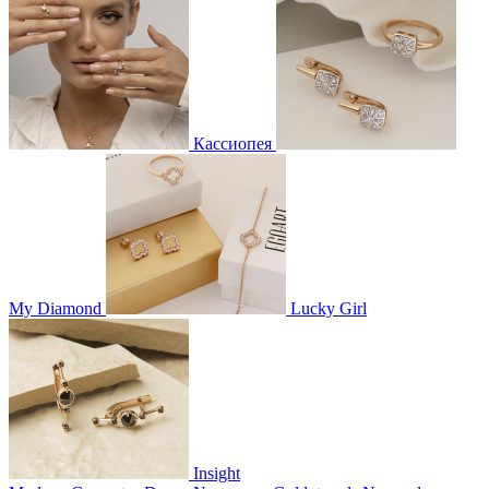
Кассиопея
My Diamond
Lucky Girl
Insight