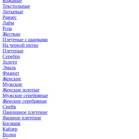
Кожаные
Текстильные
Литьевые
Рамзес
Лайм
Роза
Жесткие
Плетеные с шармами
На черной нитке
Плетеные
Серебро
Золото
Эмаль
Фианит
Женские
Мужские
Женские золотые
Мужские серебряные
Женские серебряные
Снейк
Панцирное плетение
Якорное плетение
Бисмарк
Кайзер
Волна