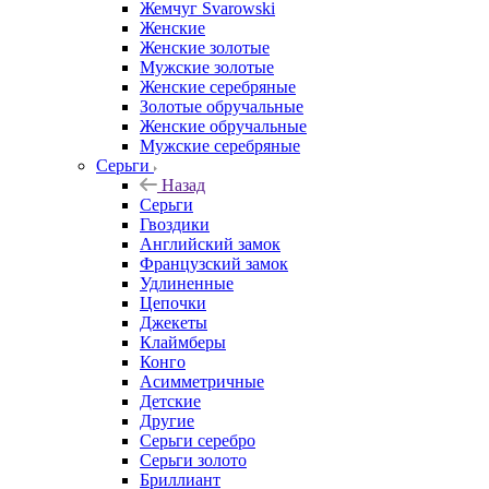
Жемчуг Svarowski
Женские
Женские золотые
Мужские золотые
Женские серебряные
Золотые обручальные
Женские обручальные
Мужские серебряные
Серьги
Назад
Серьги
Гвоздики
Английский замок
Французский замок
Удлиненные
Цепочки
Джекеты
Клаймберы
Конго
Асимметричные
Детские
Другие
Серьги серебро
Серьги золото
Бриллиант