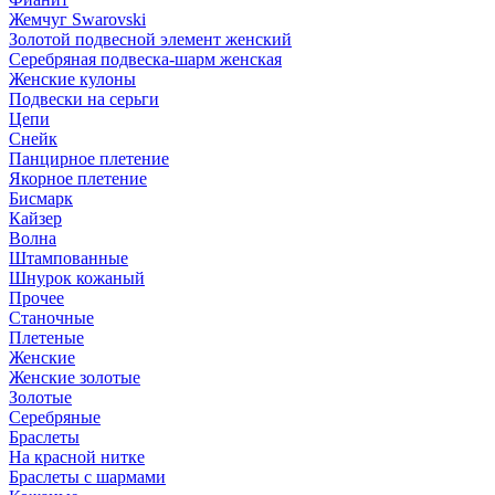
Жемчуг Swarovski
Золотой подвесной элемент женcкий
Серебряная подвеска-шарм женская
Женские кулоны
Подвески на серьги
Цепи
Снейк
Панцирное плетение
Якорное плетение
Бисмарк
Кайзер
Волна
Штампованные
Шнурок кожаный
Прочее
Станочные
Плетеные
Женские
Женские золотые
Золотые
Серебряные
Браслеты
На красной нитке
Браслеты с шармами