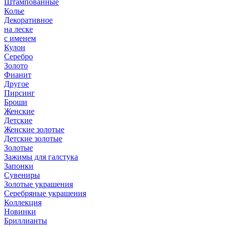
Штампованные
Колье
Декоративное
на леске
с именем
Кулон
Серебро
Золото
Фианит
Другое
Пирсинг
Броши
Женские
Детские
Женские золотые
Детские золотые
Золотые
Зажимы для галстука
Запонки
Сувениры
Золотые украшения
Серебряные украшения
Коллекция
Новинки
Бриллианты