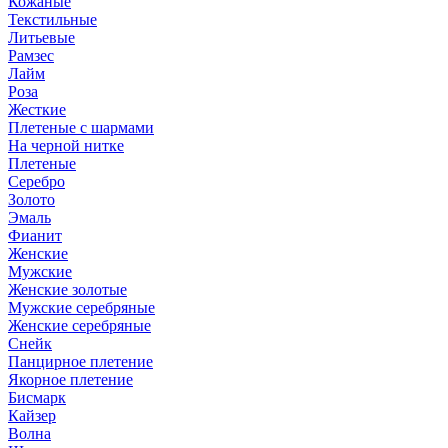
Кожаные
Текстильные
Литьевые
Рамзес
Лайм
Роза
Жесткие
Плетеные с шармами
На черной нитке
Плетеные
Серебро
Золото
Эмаль
Фианит
Женские
Мужские
Женские золотые
Мужские серебряные
Женские серебряные
Снейк
Панцирное плетение
Якорное плетение
Бисмарк
Кайзер
Волна