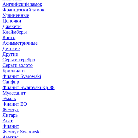
Английский замок
Французский замок
Удлиненные
Цепочки
Джекеты
Клаймберы
Конго
Асимметричные
Детские
Другие
Серьги серебро
Серьги золото
Бриллиант
Фианит Svarowski
Сапфир
Фианит Swarovski Кр-88
Муассанит
Эмаль
Фианит EQ
Жемчуг
Янтарь
Агат
Фианит
Жемчуг Swarovski
Аметис