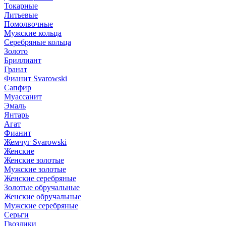
Токарные
Литьевые
Помолвочные
Мужские кольца
Серебряные кольца
Золото
Бриллиант
Гранат
Фианит Svarowski
Сапфир
Муассанит
Эмаль
Янтарь
Агат
Фианит
Жемчуг Svarowski
Женские
Женские золотые
Мужские золотые
Женские серебряные
Золотые обручальные
Женские обручальные
Мужские серебряные
Серьги
Гвоздики