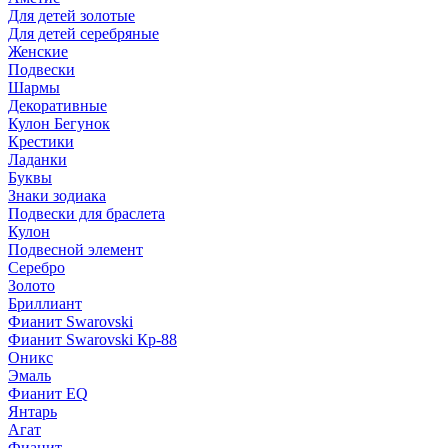
Для детей золотые
Для детей серебряные
Женские
Подвески
Шармы
Декоративные
Кулон Бегунок
Крестики
Ладанки
Буквы
Знаки зодиака
Подвески для браслета
Кулон
Подвесной элемент
Серебро
Золото
Бриллиант
Фианит Swarovski
Фианит Swarovski Кр-88
Оникс
Эмаль
Фианит EQ
Янтарь
Агат
Фианит