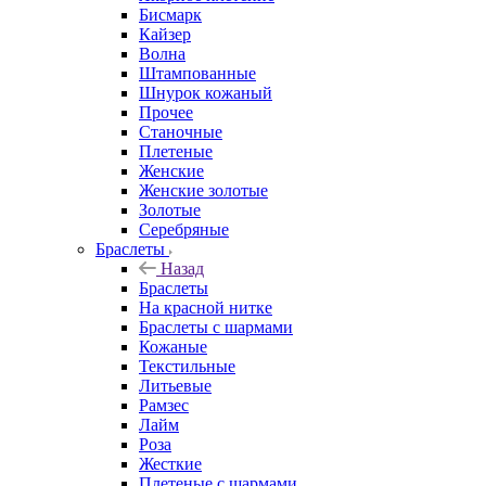
Бисмарк
Кайзер
Волна
Штампованные
Шнурок кожаный
Прочее
Станочные
Плетеные
Женские
Женские золотые
Золотые
Серебряные
Браслеты
Назад
Браслеты
На красной нитке
Браслеты с шармами
Кожаные
Текстильные
Литьевые
Рамзес
Лайм
Роза
Жесткие
Плетеные с шармами