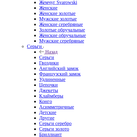
Жемчуг Svarowski
Женские
Женские золотые
Мужские золотые
Женские серебряные
Золотые обручальные
Женские обручальные
Мужские серебряные
Серьги
Назад
Серьги
Гвоздики
Английский замок
Французский замок
Удлиненные
Цепочки
Джекеты
Клаймберы
Конго
Асимметричные
Детские
Другие
Серьги серебро
Серьги золото
Бриллиант