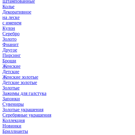
Штампованные
Колье
Декоративное
на леске
с именем
Кулон
Серебро
Золото
Фианит
Другое
Пирсинг
Броши
Женские
Детские
Женские золотые
Детские золотые
Золотые
Зажимы для галстука
Запонки
Сувениры
Золотые украшения
Серебряные украшения
Коллекция
Новинки
Бриллианты