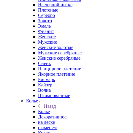
На черной нитке
Плетеные
Серебро
Золото
Эмаль
Фианит
Женские
Мужские
Женские золотые
Мужские серебряные
Женские серебряные
Снейк
Панцирное плетение
Якорное плетение
Бисмарк
Кайзер
Волна
Штампованные
Колье
Назад
Колье
Декоративное
на леске
с именем
Кулон