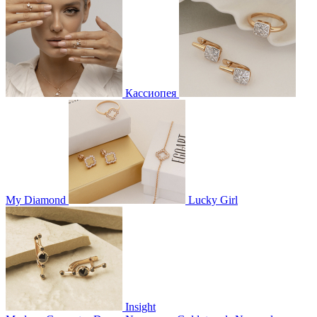
Кассиопея
My Diamond
Lucky Girl
Insight