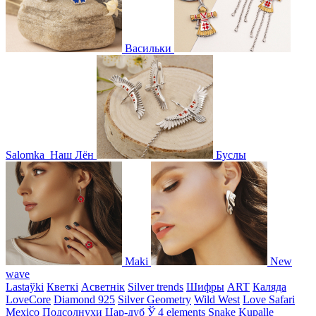
Васильки
Salomka
Наш Лён
Буслы
Maki
New
wave
Lastaўki
Кветкі
Асветнiк
Silver trends
Шифры
ART
Каляда
LoveCore
Diamond 925
Silver Geometry
Wild West
Love Safari
Mexico
Подсолнухи
Цар-дуб
Ў
4 elements
Snake
Kupalle