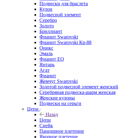
Подвески для браслета
Кулон
Подвесной элемент
Серебро
Золото
Бриллиант
Фианит Swarovski
Фианит Swarovski Кр-88
Оникс
Эмаль
Фианит EQ
Янтарь
Агат
Фианит
Жемчуг Swarovski
Золотой подвесной элемент женcкий
Серебряная подвеска-шарм женская
Женские кулоны
Подвески на серьги
Цепи
Назад
Цепи
Снейк
Панцирное плетение
Якорное плетение