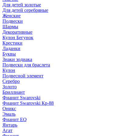
Для детей золотые
Для детей серебряные
Женские
Подвески
Шармы
Декоративные
Кулон Бегунок
Крестики
Ладанки
Буквы
Знаки зодиака
Подвески для браслета
Кулон
Подвесной элемент
Серебро
Золото
Бриллиант
Фианит Swarovski
Фианит Swarovski Кр-88
Оникс
Эмаль
Фианит EQ
Янтарь
Агат
Фианит