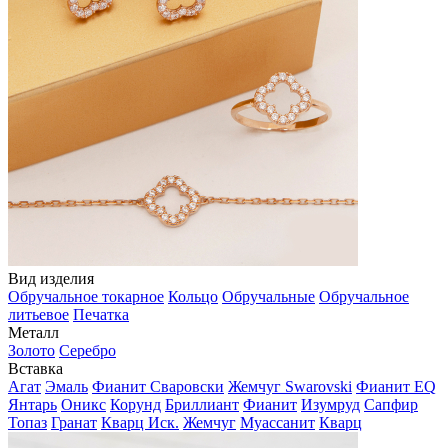
Вид изделия
Обручальное токарное
Кольцо
Обручальные
Обручальное
литьевое
Печатка
Металл
Золото
Серебро
Вставка
Агат
Эмаль
Фианит Сваровски
Жемчуг Swarovski
Фианит EQ
Янтарь
Оникс
Корунд
Бриллиант
Фианит
Изумруд
Сапфир
Топаз
Гранат
Кварц Иск.
Жемчуг
Муассанит
Кварц