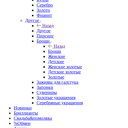
Серебро
Золото
Фианит
Другое
Назад
Другое
Пирсинг
Броши
Назад
Броши
Женские
Детские
Женские золотые
Детские золотые
Золотые
Зажимы для галстука
Запонки
Сувениры
Золотые украшения
Серебряные украшения
Новинки
Бриллианты
Свадьба&помолвка
%Обмен