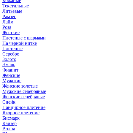
Кожаные
Текстильные
Литьевые
Рамзес
Лайм
Роза
Жесткие
Плетеные с шармами
На черной нитке
Плетеные
Серебро
Золото
Эмаль
Фианит
Женские
Мужские
Женские золотые
Мужские серебряные
Женские серебряные
Снейк
Панцирное плетение
Якорное плетение
Бисмарк
Кайзер
Волна