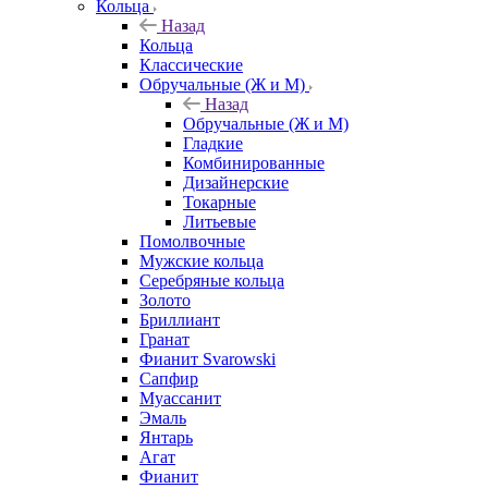
Кольца
Назад
Кольца
Классические
Обручальные (Ж и М)
Назад
Обручальные (Ж и М)
Гладкие
Комбинированные
Дизайнерские
Токарные
Литьевые
Помолвочные
Мужские кольца
Серебряные кольца
Золото
Бриллиант
Гранат
Фианит Svarowski
Сапфир
Муассанит
Эмаль
Янтарь
Агат
Фианит