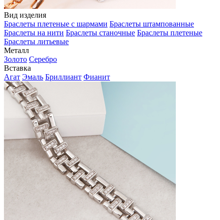
Вид изделия
Браслеты плетеные с шармами
Браслеты штампованные
Браслеты на нити
Браслеты станочные
Браслеты плетеные
Браслеты литьевые
Металл
Золото
Серебро
Вставка
Агат
Эмаль
Бриллиант
Фианит