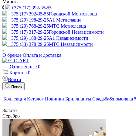
Минск
+375 (17) 392-35-55
+375 (17) 392-35-55
Городской Мстиславца
+375 (29) 198-29-25
A1 Мстиславца
+375 (29) 768-29-25
МТС Мстиславца
+375 (17) 317-29-25
Городской Независимости
+375 (29) 188-29-25
A1 Независимости
+375 (33) 378-29-25
МТС Независимости
О бренде
Оплата и доставка
Отложенные
0
Корзина
0
Войти
Поиск
Коллекция
Каталог
Новинки
Бриллианты
Свадьба&помолвка
Золото
Серебро