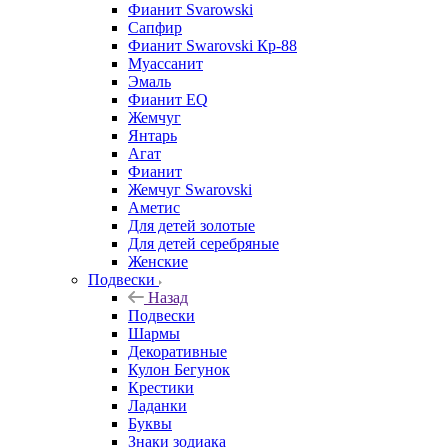
Фианит Svarowski
Сапфир
Фианит Swarovski Кр-88
Муассанит
Эмаль
Фианит EQ
Жемчуг
Янтарь
Агат
Фианит
Жемчуг Swarovski
Аметис
Для детей золотые
Для детей серебряные
Женские
Подвески
Назад
Подвески
Шармы
Декоративные
Кулон Бегунок
Крестики
Ладанки
Буквы
Знаки зодиака