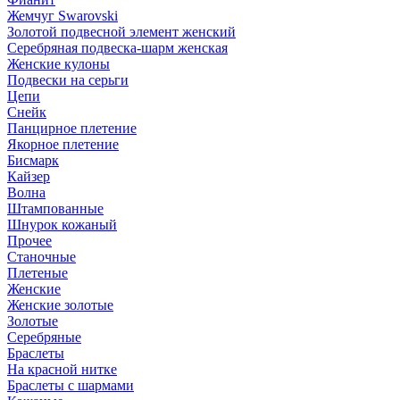
Жемчуг Swarovski
Золотой подвесной элемент женcкий
Серебряная подвеска-шарм женская
Женские кулоны
Подвески на серьги
Цепи
Снейк
Панцирное плетение
Якорное плетение
Бисмарк
Кайзер
Волна
Штампованные
Шнурок кожаный
Прочее
Станочные
Плетеные
Женские
Женские золотые
Золотые
Серебряные
Браслеты
На красной нитке
Браслеты с шармами