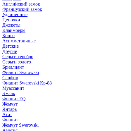
Английский замок
Французский замок
Удлиненные
Цепочки
Джекеты
Клаймберы
Конго
Асимметричные
Детские
Другие
Серьги серебро
Серьги золото
Бриллиант
Фианит Svarowski
Сапфир
Фианит Swarovski Кр-88
Муассанит
Эмаль
Фианит EQ
Жемчуг
Янтарь
Агат
Фианит
Жемчуг Swarovski
Аметис