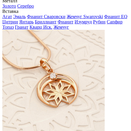
Металл
Золото
Серебро
Вставка
Агат
Эмаль
Фианит Сваровски
Жемчуг Swarovski
Фианит EQ
Цитрин
Янтарь
Бриллиант
Фианит
Изумруд
Рубин
Сапфир
Топаз
Гранат
Кварц Иск.
Жемчуг