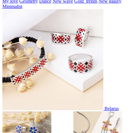
My love
Geometry
Dance
New wave
Gold_trends
New galaxy
Minimalist
Belarus