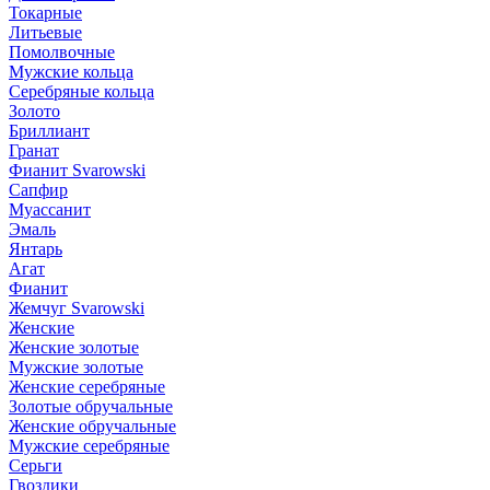
Токарные
Литьевые
Помолвочные
Мужские кольца
Серебряные кольца
Золото
Бриллиант
Гранат
Фианит Svarowski
Сапфир
Муассанит
Эмаль
Янтарь
Агат
Фианит
Жемчуг Svarowski
Женские
Женские золотые
Мужские золотые
Женские серебряные
Золотые обручальные
Женские обручальные
Мужские серебряные
Серьги
Гвоздики