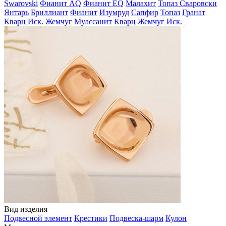
Swarovski
Фианит AQ
Фианит EQ
Малахит
Топаз Сваровски
Янтарь
Бриллиант
Фианит
Изумруд
Сапфир
Топаз
Гранат
Кварц Иск.
Жемчуг
Муассанит
Кварц
Жемчуг Иск.
Вид изделия
Подвесной элемент
Крестики
Подвеска-шарм
Кулон