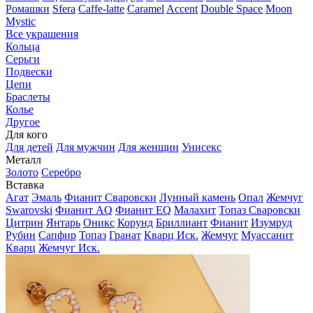
Ромашки
Sfera
Caffe-latte
Caramel
Accent
Double Space
Moon
Mystic
Все украшения
Кольца
Серьги
Подвески
Цепи
Браслеты
Колье
Другое
Для кого
Для детей
Для мужчин
Для женщин
Унисекс
Металл
Золото
Серебро
Вставка
Агат
Эмаль
Фианит Сваровски
Лунный камень
Опал
Жемчуг
Swarovski
Фианит AQ
Фианит EQ
Малахит
Топаз Сваровски
Цитрин
Янтарь
Оникс
Корунд
Бриллиант
Фианит
Изумруд
Рубин
Сапфир
Топаз
Гранат
Кварц Иск.
Жемчуг
Муассанит
Кварц
Жемчуг Иск.