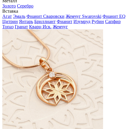
Металл
Золото
Серебро
Вставка
Агат
Эмаль
Фианит Сваровски
Жемчуг Swarovski
Фианит EQ
Цитрин
Янтарь
Бриллиант
Фианит
Изумруд
Рубин
Сапфир
Топаз
Гранат
Кварц Иск.
Жемчуг