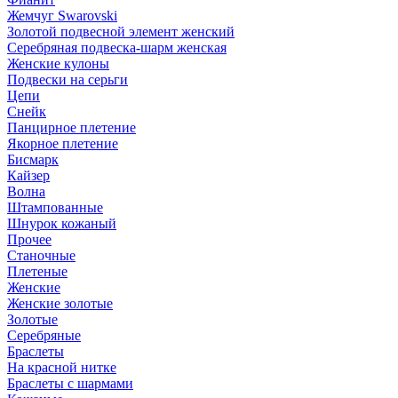
Жемчуг Swarovski
Золотой подвесной элемент женcкий
Серебряная подвеска-шарм женская
Женские кулоны
Подвески на серьги
Цепи
Снейк
Панцирное плетение
Якорное плетение
Бисмарк
Кайзер
Волна
Штампованные
Шнурок кожаный
Прочее
Станочные
Плетеные
Женские
Женские золотые
Золотые
Серебряные
Браслеты
На красной нитке
Браслеты с шармами