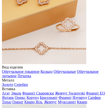
Вид изделия
Обручальное токарное
Кольцо
Обручальные
Обручальное
литьевое
Печатка
Металл
Золото
Серебро
Вставка
Агат
Эмаль
Фианит Сваровски
Жемчуг Swarovski
Фианит EQ
Янтарь
Оникс
Корунд
Бриллиант
Фианит
Изумруд
Сапфир
Топаз
Гранат
Кварц Иск.
Жемчуг
Муассанит
Кварц