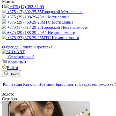
Минск
+375 (17) 392-35-55
+375 (17) 392-35-55
Городской Мстиславца
+375 (29) 198-29-25
A1 Мстиславца
+375 (29) 768-29-25
МТС Мстиславца
+375 (17) 317-29-25
Городской Независимости
+375 (29) 188-29-25
A1 Независимости
+375 (33) 378-29-25
МТС Независимости
О бренде
Оплата и доставка
Отложенные
0
Корзина
0
Войти
Поиск
Коллекция
Каталог
Новинки
Бриллианты
Свадьба&помолвка
Золото
Серебро