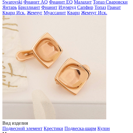
Swarovski
Фианит AQ
Фианит EQ
Малахит
Топаз Сваровски
Янтарь
Бриллиант
Фианит
Изумруд
Сапфир
Топаз
Гранат
Кварц Иск.
Жемчуг
Муассанит
Кварц
Жемчуг Иск.
Вид изделия
Подвесной элемент
Крестики
Подвеска-шарм
Кулон