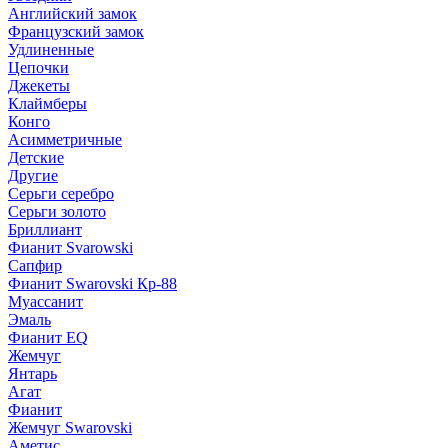
Английский замок
Французский замок
Удлиненные
Цепочки
Джекеты
Клаймберы
Конго
Асимметричные
Детские
Другие
Серьги серебро
Серьги золото
Бриллиант
Фианит Svarowski
Сапфир
Фианит Swarovski Кр-88
Муассанит
Эмаль
Фианит EQ
Жемчуг
Янтарь
Агат
Фианит
Жемчуг Swarovski
Аметис