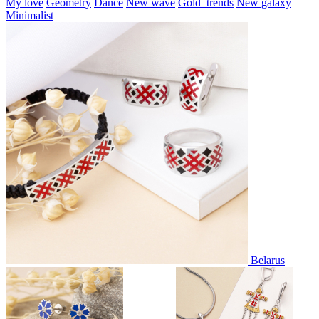
My love
Geometry
Dance
New wave
Gold_trends
New galaxy
Minimalist
Belarus