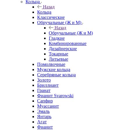
Кольца
Назад
Кольца
Классические
Обручальные (Ж и М)
Назад
Обручальные (Ж и М)
Гладкие
Комбинированные
Дизайнерские
Токарные
Литьевые
Помолвочные
Мужские кольца
Серебряные кольца
Золото
Бриллиант
Гранат
Фианит Svarowski
Сапфир
Муассанит
Эмаль
Янтарь
Агат
Фианит