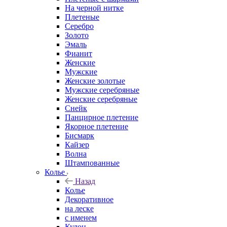
На черной нитке
Плетеные
Серебро
Золото
Эмаль
Фианит
Женские
Мужские
Женские золотые
Мужские серебряные
Женские серебряные
Снейк
Панцирное плетение
Якорное плетение
Бисмарк
Кайзер
Волна
Штампованные
Колье
Назад
Колье
Декоративное
на леске
с именем
Кулон