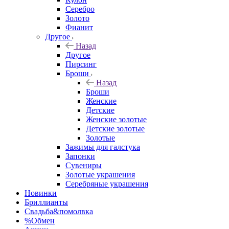
Серебро
Золото
Фианит
Другое
Назад
Другое
Пирсинг
Броши
Назад
Броши
Женские
Детские
Женские золотые
Детские золотые
Золотые
Зажимы для галстука
Запонки
Сувениры
Золотые украшения
Серебряные украшения
Новинки
Бриллианты
Свадьба&помолвка
%Обмен