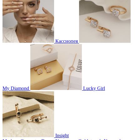
Кассиопея
My Diamond
Lucky Girl
Insight