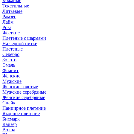
Кожаные
Текстильные
Литьевые
Рамзес
Лайм
Роза
Жесткие
Плетеные с шармами
На черной нитке
Плетеные
Серебро
Золото
Эмаль
Фианит
Женские
Мужские
Женские золотые
Мужские серебряные
Женские серебряные
Снейк
Панцирное плетение
Якорное плетение
Бисмарк
Кайзер
Волна