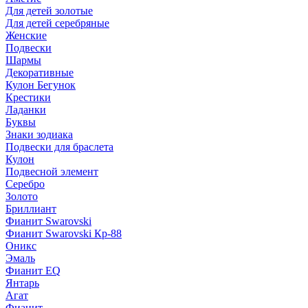
Для детей золотые
Для детей серебряные
Женские
Подвески
Шармы
Декоративные
Кулон Бегунок
Крестики
Ладанки
Буквы
Знаки зодиака
Подвески для браслета
Кулон
Подвесной элемент
Серебро
Золото
Бриллиант
Фианит Swarovski
Фианит Swarovski Кр-88
Оникс
Эмаль
Фианит EQ
Янтарь
Агат
Фианит