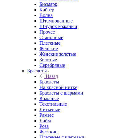
Бисмарк
Кайзер
Волна
Штампованные
Шнурок кожаный
Прочее
Станочные
Плетеные
Женские
Женские золотые
Золотые
Серебряные
Браслеты
Назад
Браслеты
На красной нитке
Браслеты с шармами
Кожаные
Текстильные
Литьевые
Рамзес
Лайм
Роза
Жесткие
Плетеные с шармами