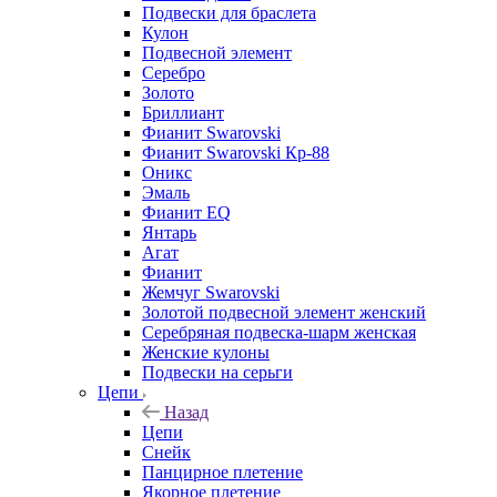
Подвески для браслета
Кулон
Подвесной элемент
Серебро
Золото
Бриллиант
Фианит Swarovski
Фианит Swarovski Кр-88
Оникс
Эмаль
Фианит EQ
Янтарь
Агат
Фианит
Жемчуг Swarovski
Золотой подвесной элемент женcкий
Серебряная подвеска-шарм женская
Женские кулоны
Подвески на серьги
Цепи
Назад
Цепи
Снейк
Панцирное плетение
Якорное плетение