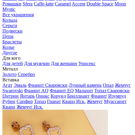
Ромашки
Sfera
Caffe-latte
Caramel
Accent
Double Space
Moon
Mystic
Все украшения
Кольца
Серьги
Подвески
Цепи
Браслеты
Колье
Другое
Для кого
Для детей
Для мужчин
Для женщин
Унисекс
Металл
Золото
Серебро
Вставка
Агат
Эмаль
Фианит Сваровски
Лунный камень
Опал
Жемчуг
Swarovski
Фианит AQ
Фианит EQ
Малахит
Топаз Сваровски
Цитрин
Янтарь
Оникс
Корунд
Бриллиант
Фианит
Изумруд
Рубин
Сапфир
Топаз
Гранат
Кварц Иск.
Жемчуг
Муассанит
Кварц
Жемчуг Иск.