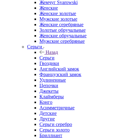
Жемчуг Svarowski
Женские
Женские золотые
Мужские золотые
Женские серебряные
Золотые обручальные
Женские обручальные
Мужские серебряные
Серьги
Назад
Серьги
Гвоздики
Английский замок
Французский замок
Удлиненные
Цепочки
Джекеты
Клаймберы
Конго
Асимметричные
Детские
Другие
Серьги серебро
Серьги золото
Бриллиант