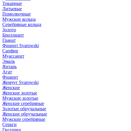
Токарные
Литьевые
Помолвочные
Мужские кольца
Серебряные кольца
Золото
Бриллиант
Гранат
Фианит Svarowski
Сапфир
Муассанит
Эмаль
Янтарь
Агат
Фианит
Жемчуг Svarowski
Женские
Женские золотые
Мужские золотые
Женские серебряные
Золотые обручальные
Женские обручальные
Мужские серебряные
Серьги
Гвоздики