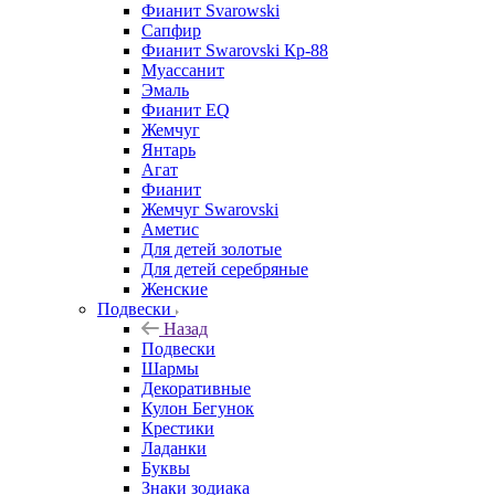
Фианит Svarowski
Сапфир
Фианит Swarovski Кр-88
Муассанит
Эмаль
Фианит EQ
Жемчуг
Янтарь
Агат
Фианит
Жемчуг Swarovski
Аметис
Для детей золотые
Для детей серебряные
Женские
Подвески
Назад
Подвески
Шармы
Декоративные
Кулон Бегунок
Крестики
Ладанки
Буквы
Знаки зодиака