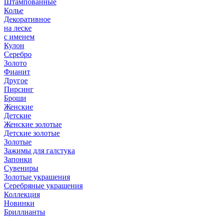
Штампованные
Колье
Декоративное
на леске
с именем
Кулон
Серебро
Золото
Фианит
Другое
Пирсинг
Броши
Женские
Детские
Женские золотые
Детские золотые
Золотые
Зажимы для галстука
Запонки
Сувениры
Золотые украшения
Серебряные украшения
Коллекция
Новинки
Бриллианты