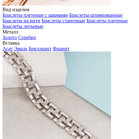
Вид изделия
Браслеты плетеные с шармами
Браслеты штампованные
Браслеты на нити
Браслеты станочные
Браслеты плетеные
Браслеты литьевые
Металл
Золото
Серебро
Вставка
Агат
Эмаль
Бриллиант
Фианит