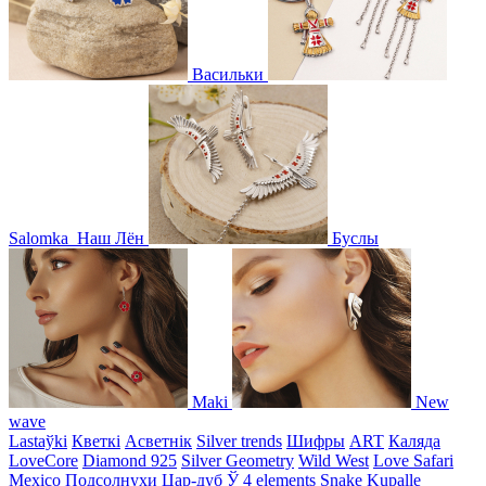
Васильки
Salomka
Наш Лён
Буслы
Maki
New
wave
Lastaўki
Кветкі
Асветнiк
Silver trends
Шифры
ART
Каляда
LoveCore
Diamond 925
Silver Geometry
Wild West
Love Safari
Mexico
Подсолнухи
Цар-дуб
Ў
4 elements
Snake
Kupalle