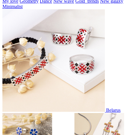
My love
Geometry
Dance
New wave
Gold_trends
New galaxy
Minimalist
Belarus