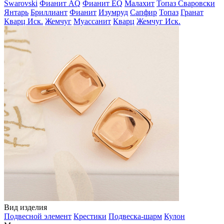
Swarovski
Фианит AQ
Фианит EQ
Малахит
Топаз Сваровски
Янтарь
Бриллиант
Фианит
Изумруд
Сапфир
Топаз
Гранат
Кварц Иск.
Жемчуг
Муассанит
Кварц
Жемчуг Иск.
Вид изделия
Подвесной элемент
Крестики
Подвеска-шарм
Кулон