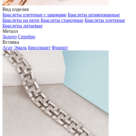
Вид изделия
Браслеты плетеные с шармами
Браслеты штампованные
Браслеты на нити
Браслеты станочные
Браслеты плетеные
Браслеты литьевые
Металл
Золото
Серебро
Вставка
Агат
Эмаль
Бриллиант
Фианит