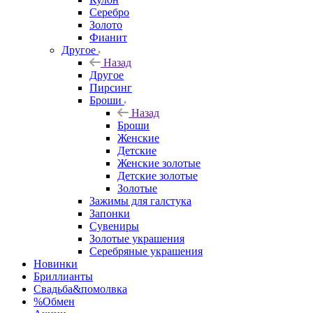
Серебро
Золото
Фианит
Другое
Назад
Другое
Пирсинг
Броши
Назад
Броши
Женские
Детские
Женские золотые
Детские золотые
Золотые
Зажимы для галстука
Запонки
Сувениры
Золотые украшения
Серебряные украшения
Новинки
Бриллианты
Свадьба&помолвка
%Обмен