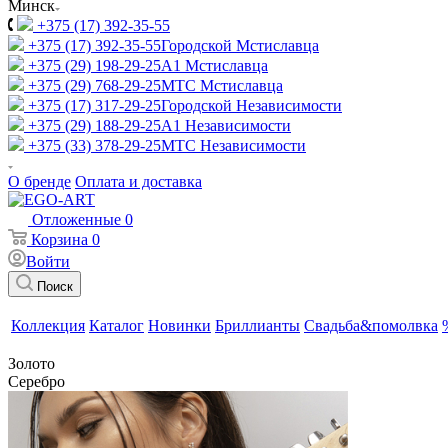
Минск
+375 (17) 392-35-55
+375 (17) 392-35-55
Городской Мстиславца
+375 (29) 198-29-25
A1 Мстиславца
+375 (29) 768-29-25
МТС Мстиславца
+375 (17) 317-29-25
Городской Независимости
+375 (29) 188-29-25
A1 Независимости
+375 (33) 378-29-25
МТС Независимости
О бренде
Оплата и доставка
Отложенные
0
Корзина
0
Войти
Поиск
Коллекция
Каталог
Новинки
Бриллианты
Свадьба&помолвка
Золото
Серебро