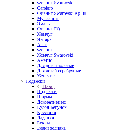
Фианит Svarowski
Сапфир
Фианит Swarovski Кр-88
Муассанит
Эмаль
Фианит EQ
Жемчуг
Янтарь
Агат
Фианит
Жемчуг Swarovski
Аметис
Для детей золотые
Для детей серебряные
Женские
Подвески
Назад
Подвески
Шармы
Декоративные
Кулон Бегунок
Крестики
Ладанки
Буквы
Знаки зодиака