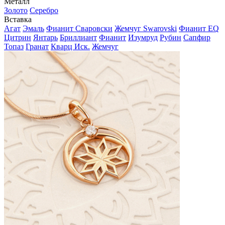
Металл
Золото
Серебро
Вставка
Агат
Эмаль
Фианит Сваровски
Жемчуг Swarovski
Фианит EQ
Цитрин
Янтарь
Бриллиант
Фианит
Изумруд
Рубин
Сапфир
Топаз
Гранат
Кварц Иск.
Жемчуг