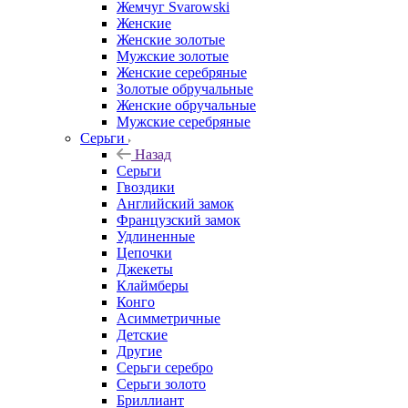
Жемчуг Svarowski
Женские
Женские золотые
Мужские золотые
Женские серебряные
Золотые обручальные
Женские обручальные
Мужские серебряные
Серьги
Назад
Серьги
Гвоздики
Английский замок
Французский замок
Удлиненные
Цепочки
Джекеты
Клаймберы
Конго
Асимметричные
Детские
Другие
Серьги серебро
Серьги золото
Бриллиант