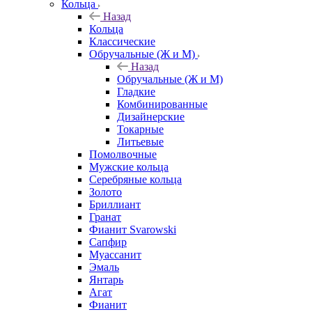
Кольца
Назад
Кольца
Классические
Обручальные (Ж и М)
Назад
Обручальные (Ж и М)
Гладкие
Комбинированные
Дизайнерские
Токарные
Литьевые
Помолвочные
Мужские кольца
Серебряные кольца
Золото
Бриллиант
Гранат
Фианит Svarowski
Сапфир
Муассанит
Эмаль
Янтарь
Агат
Фианит