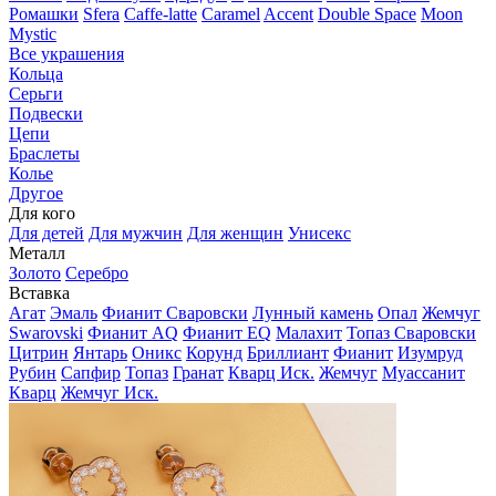
Ромашки
Sfera
Caffe-latte
Caramel
Accent
Double Space
Moon
Mystic
Все украшения
Кольца
Серьги
Подвески
Цепи
Браслеты
Колье
Другое
Для кого
Для детей
Для мужчин
Для женщин
Унисекс
Металл
Золото
Серебро
Вставка
Агат
Эмаль
Фианит Сваровски
Лунный камень
Опал
Жемчуг
Swarovski
Фианит AQ
Фианит EQ
Малахит
Топаз Сваровски
Цитрин
Янтарь
Оникс
Корунд
Бриллиант
Фианит
Изумруд
Рубин
Сапфир
Топаз
Гранат
Кварц Иск.
Жемчуг
Муассанит
Кварц
Жемчуг Иск.