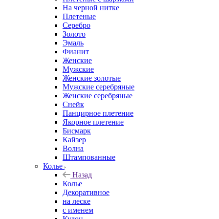
На черной нитке
Плетеные
Серебро
Золото
Эмаль
Фианит
Женские
Мужские
Женские золотые
Мужские серебряные
Женские серебряные
Снейк
Панцирное плетение
Якорное плетение
Бисмарк
Кайзер
Волна
Штампованные
Колье
Назад
Колье
Декоративное
на леске
с именем
Кулон