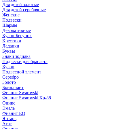
Для детей золотые
Для детей серебряные
Женские
Подвески
Шармы
Декоративные
Кулон Бегунок
Крестики
Ладанки
Буквы
Знаки зодиака
Подвески для браслета
Кулон
Подвесной элемент
Серебро
Золото
Бриллиант
Фианит Swarovski
Фианит Swarovski Кр-88
Оникс
Эмаль
Фианит EQ
Янтарь
Агат
Фианит