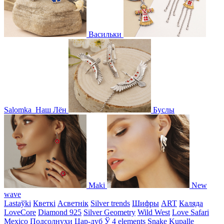
Васильки
Salomka
Наш Лён
Буслы
Maki
New
wave
Lastaўki
Кветкі
Асветнiк
Silver trends
Шифры
ART
Каляда
LoveCore
Diamond 925
Silver Geometry
Wild West
Love Safari
Mexico
Подсолнухи
Цар-дуб
Ў
4 elements
Snake
Kupalle