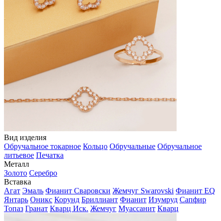
Вид изделия
Обручальное токарное
Кольцо
Обручальные
Обручальное
литьевое
Печатка
Металл
Золото
Серебро
Вставка
Агат
Эмаль
Фианит Сваровски
Жемчуг Swarovski
Фианит EQ
Янтарь
Оникс
Корунд
Бриллиант
Фианит
Изумруд
Сапфир
Топаз
Гранат
Кварц Иск.
Жемчуг
Муассанит
Кварц