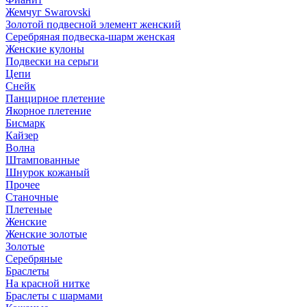
Жемчуг Swarovski
Золотой подвесной элемент женcкий
Серебряная подвеска-шарм женская
Женские кулоны
Подвески на серьги
Цепи
Снейк
Панцирное плетение
Якорное плетение
Бисмарк
Кайзер
Волна
Штампованные
Шнурок кожаный
Прочее
Станочные
Плетеные
Женские
Женские золотые
Золотые
Серебряные
Браслеты
На красной нитке
Браслеты с шармами