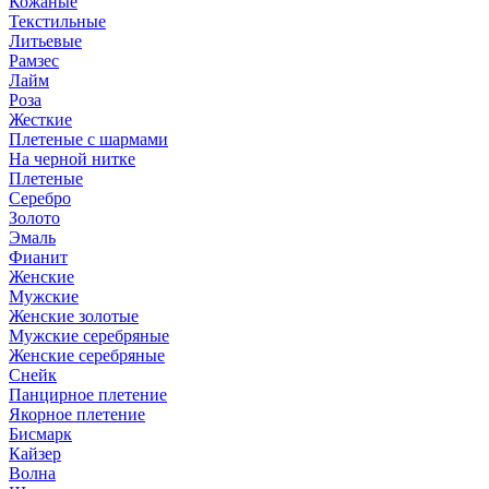
Кожаные
Текстильные
Литьевые
Рамзес
Лайм
Роза
Жесткие
Плетеные с шармами
На черной нитке
Плетеные
Серебро
Золото
Эмаль
Фианит
Женские
Мужские
Женские золотые
Мужские серебряные
Женские серебряные
Снейк
Панцирное плетение
Якорное плетение
Бисмарк
Кайзер
Волна