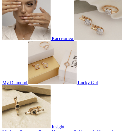
Кассиопея
My Diamond
Lucky Girl
Insight