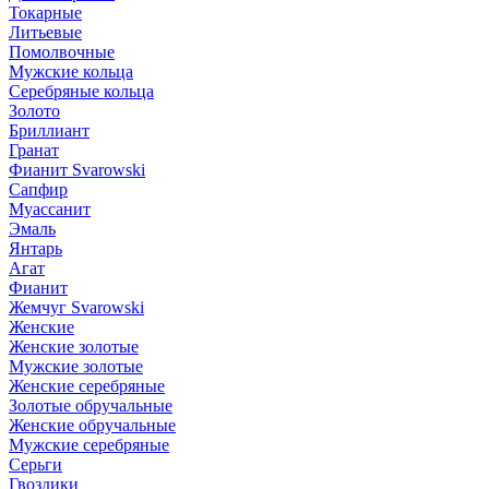
Токарные
Литьевые
Помолвочные
Мужские кольца
Серебряные кольца
Золото
Бриллиант
Гранат
Фианит Svarowski
Сапфир
Муассанит
Эмаль
Янтарь
Агат
Фианит
Жемчуг Svarowski
Женские
Женские золотые
Мужские золотые
Женские серебряные
Золотые обручальные
Женские обручальные
Мужские серебряные
Серьги
Гвоздики