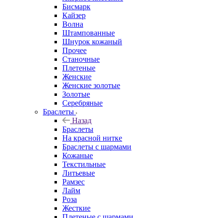
Бисмарк
Кайзер
Волна
Штампованные
Шнурок кожаный
Прочее
Станочные
Плетеные
Женские
Женские золотые
Золотые
Серебряные
Браслеты
Назад
Браслеты
На красной нитке
Браслеты с шармами
Кожаные
Текстильные
Литьевые
Рамзес
Лайм
Роза
Жесткие
Плетеные с шармами