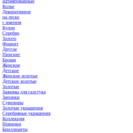
Штампованные
Колье
Декоративное
на леске
с именем
Кулон
Серебро
Золото
Фианит
Другое
Пирсинг
Броши
Женские
Детские
Женские золотые
Детские золотые
Золотые
Зажимы для галстука
Запонки
Сувениры
Золотые украшения
Серебряные украшения
Коллекция
Новинки
Бриллианты