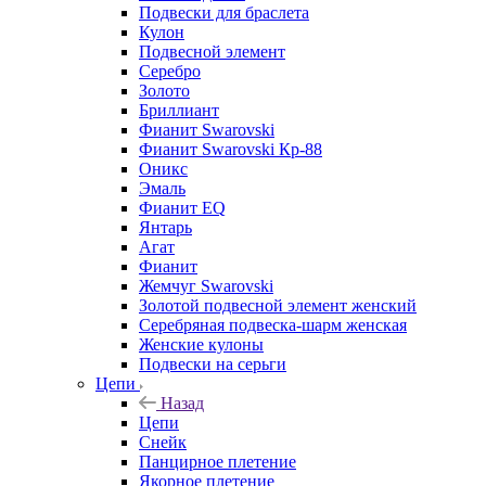
Подвески для браслета
Кулон
Подвесной элемент
Серебро
Золото
Бриллиант
Фианит Swarovski
Фианит Swarovski Кр-88
Оникс
Эмаль
Фианит EQ
Янтарь
Агат
Фианит
Жемчуг Swarovski
Золотой подвесной элемент женcкий
Серебряная подвеска-шарм женская
Женские кулоны
Подвески на серьги
Цепи
Назад
Цепи
Снейк
Панцирное плетение
Якорное плетение