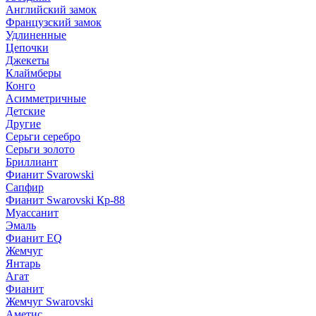
Английский замок
Французский замок
Удлиненные
Цепочки
Джекеты
Клаймберы
Конго
Асимметричные
Детские
Другие
Серьги серебро
Серьги золото
Бриллиант
Фианит Svarowski
Сапфир
Фианит Swarovski Кр-88
Муассанит
Эмаль
Фианит EQ
Жемчуг
Янтарь
Агат
Фианит
Жемчуг Swarovski
Аметис