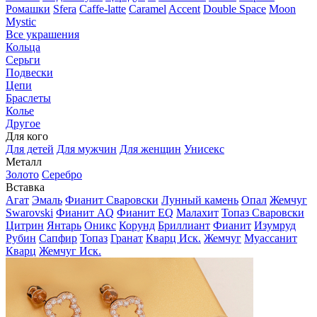
Ромашки
Sfera
Caffe-latte
Caramel
Accent
Double Space
Moon
Mystic
Все украшения
Кольца
Серьги
Подвески
Цепи
Браслеты
Колье
Другое
Для кого
Для детей
Для мужчин
Для женщин
Унисекс
Металл
Золото
Серебро
Вставка
Агат
Эмаль
Фианит Сваровски
Лунный камень
Опал
Жемчуг
Swarovski
Фианит AQ
Фианит EQ
Малахит
Топаз Сваровски
Цитрин
Янтарь
Оникс
Корунд
Бриллиант
Фианит
Изумруд
Рубин
Сапфир
Топаз
Гранат
Кварц Иск.
Жемчуг
Муассанит
Кварц
Жемчуг Иск.