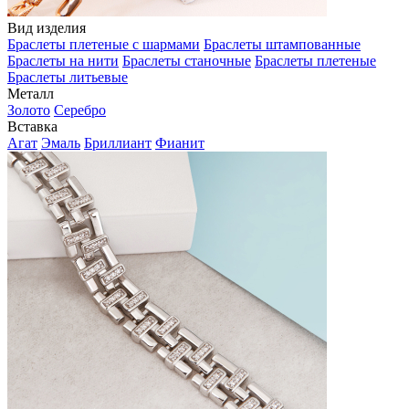
Вид изделия
Браслеты плетеные с шармами
Браслеты штампованные
Браслеты на нити
Браслеты станочные
Браслеты плетеные
Браслеты литьевые
Металл
Золото
Серебро
Вставка
Агат
Эмаль
Бриллиант
Фианит