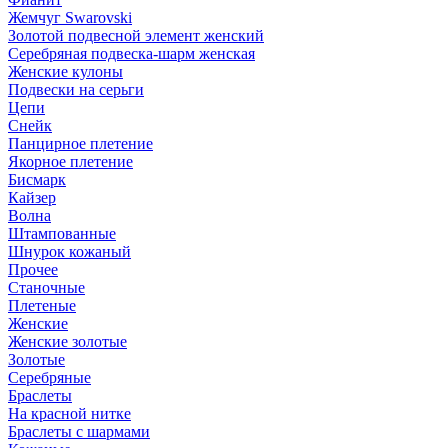
Жемчуг Swarovski
Золотой подвесной элемент женcкий
Серебряная подвеска-шарм женская
Женские кулоны
Подвески на серьги
Цепи
Снейк
Панцирное плетение
Якорное плетение
Бисмарк
Кайзер
Волна
Штампованные
Шнурок кожаный
Прочее
Станочные
Плетеные
Женские
Женские золотые
Золотые
Серебряные
Браслеты
На красной нитке
Браслеты с шармами