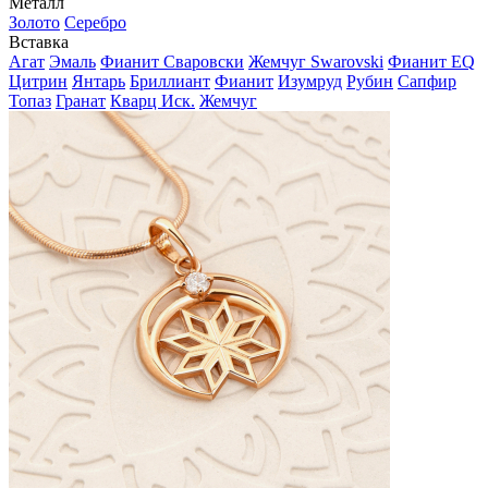
Металл
Золото
Серебро
Вставка
Агат
Эмаль
Фианит Сваровски
Жемчуг Swarovski
Фианит EQ
Цитрин
Янтарь
Бриллиант
Фианит
Изумруд
Рубин
Сапфир
Топаз
Гранат
Кварц Иск.
Жемчуг