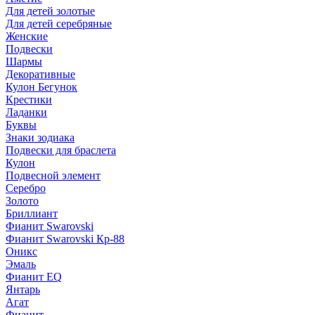
Для детей золотые
Для детей серебряные
Женские
Подвески
Шармы
Декоративные
Кулон Бегунок
Крестики
Ладанки
Буквы
Знаки зодиака
Подвески для браслета
Кулон
Подвесной элемент
Серебро
Золото
Бриллиант
Фианит Swarovski
Фианит Swarovski Кр-88
Оникс
Эмаль
Фианит EQ
Янтарь
Агат
Фианит