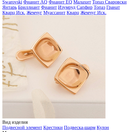
Swarovski
Фианит AQ
Фианит EQ
Малахит
Топаз Сваровски
Янтарь
Бриллиант
Фианит
Изумруд
Сапфир
Топаз
Гранат
Кварц Иск.
Жемчуг
Муассанит
Кварц
Жемчуг Иск.
Вид изделия
Подвесной элемент
Крестики
Подвеска-шарм
Кулон