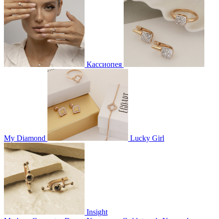
Кассиопея
My Diamond
Lucky Girl
Insight