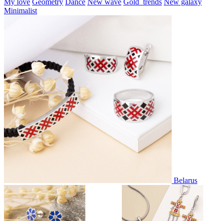
My love
Geometry
Dance
New wave
Gold_trends
New galaxy
Minimalist
Belarus