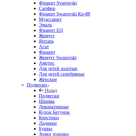
Фианит Svarowski
Сапфир
Фианит Swarovski Кр-88
Муассанит
Эмаль
Фианит EQ
Жемчуг
Янтарь
Агат
Фианит
Жемчуг Swarovski
Аметис
Для детей золотые
Для детей серебряные
Женские
Подвески
Назад
Подвески
Шармы
Декоративные
Кулон Бегунок
Крестики
Ладанки
Буквы
Знаки зодиака