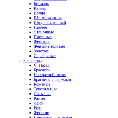
Бисмарк
Кайзер
Волна
Штампованные
Шнурок кожаный
Прочее
Станочные
Плетеные
Женские
Женские золотые
Золотые
Серебряные
Браслеты
Назад
Браслеты
На красной нитке
Браслеты с шармами
Кожаные
Текстильные
Литьевые
Рамзес
Лайм
Роза
Жесткие
Плетеные с шармами