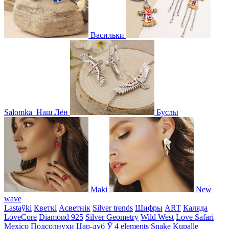
Васильки
Salomka
Наш Лён
Буслы
Maki
New
wave
Lastaўki
Кветкі
Асветнiк
Silver trends
Шифры
ART
Каляда
LoveCore
Diamond 925
Silver Geometry
Wild West
Love Safari
Mexico
Подсолнухи
Цар-дуб
Ў
4 elements
Snake
Kupalle