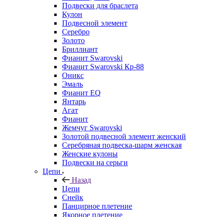
Подвески для браслета
Кулон
Подвесной элемент
Серебро
Золото
Бриллиант
Фианит Swarovski
Фианит Swarovski Кр-88
Оникс
Эмаль
Фианит EQ
Янтарь
Агат
Фианит
Жемчуг Swarovski
Золотой подвесной элемент женcкий
Серебряная подвеска-шарм женская
Женские кулоны
Подвески на серьги
Цепи
Назад
Цепи
Снейк
Панцирное плетение
Якорное плетение