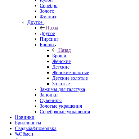
Серебро
Золото
Фианит
Другое
Назад
Другое
Пирсинг
Броши
Назад
Броши
Женские
Детские
Женские золотые
Детские золотые
Золотые
Зажимы для галстука
Запонки
Сувениры
Золотые украшения
Серебряные украшения
Новинки
Бриллианты
Свадьба&помолвка
%Обмен