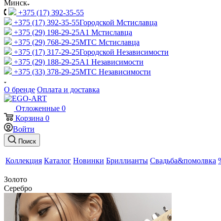
Минск
+375 (17) 392-35-55
+375 (17) 392-35-55
Городской Мстиславца
+375 (29) 198-29-25
A1 Мстиславца
+375 (29) 768-29-25
МТС Мстиславца
+375 (17) 317-29-25
Городской Независимости
+375 (29) 188-29-25
A1 Независимости
+375 (33) 378-29-25
МТС Независимости
О бренде
Оплата и доставка
Отложенные
0
Корзина
0
Войти
Поиск
Коллекция
Каталог
Новинки
Бриллианты
Свадьба&помолвка
Золото
Серебро