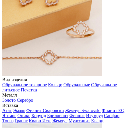
Вид изделия
Обручальное токарное
Кольцо
Обручальные
Обручальное
литьевое
Печатка
Металл
Золото
Серебро
Вставка
Агат
Эмаль
Фианит Сваровски
Жемчуг Swarovski
Фианит EQ
Янтарь
Оникс
Корунд
Бриллиант
Фианит
Изумруд
Сапфир
Топаз
Гранат
Кварц Иск.
Жемчуг
Муассанит
Кварц