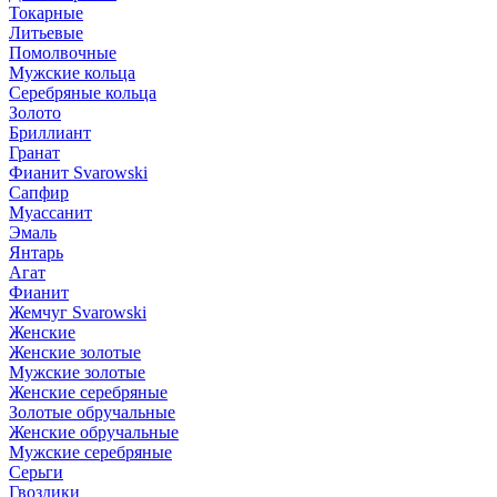
Токарные
Литьевые
Помолвочные
Мужские кольца
Серебряные кольца
Золото
Бриллиант
Гранат
Фианит Svarowski
Сапфир
Муассанит
Эмаль
Янтарь
Агат
Фианит
Жемчуг Svarowski
Женские
Женские золотые
Мужские золотые
Женские серебряные
Золотые обручальные
Женские обручальные
Мужские серебряные
Серьги
Гвоздики