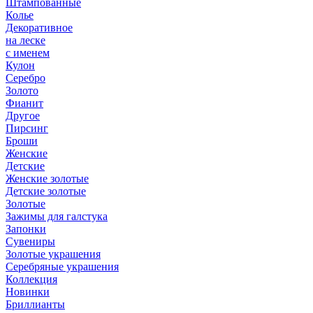
Штампованные
Колье
Декоративное
на леске
с именем
Кулон
Серебро
Золото
Фианит
Другое
Пирсинг
Броши
Женские
Детские
Женские золотые
Детские золотые
Золотые
Зажимы для галстука
Запонки
Сувениры
Золотые украшения
Серебряные украшения
Коллекция
Новинки
Бриллианты