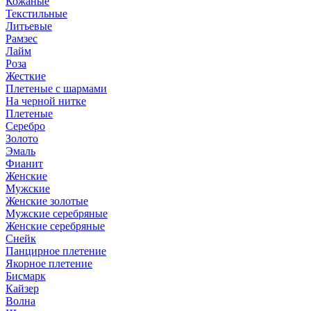
Кожаные
Текстильные
Литьевые
Рамзес
Лайм
Роза
Жесткие
Плетеные с шармами
На черной нитке
Плетеные
Серебро
Золото
Эмаль
Фианит
Женские
Мужские
Женские золотые
Мужские серебряные
Женские серебряные
Снейк
Панцирное плетение
Якорное плетение
Бисмарк
Кайзер
Волна