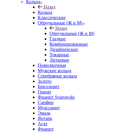
Кольца
Назад
Кольца
Классические
Обручальные (Ж и М)
Назад
Обручальные (Ж и М)
Гладкие
Комбинированные
Дизайнерские
Токарные
Литьевые
Помолвочные
Мужские кольца
Серебряные кольца
Золото
Бриллиант
Гранат
Фианит Svarowski
Сапфир
Муассанит
Эмаль
Янтарь
Агат
Фианит