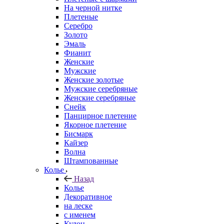
На черной нитке
Плетеные
Серебро
Золото
Эмаль
Фианит
Женские
Мужские
Женские золотые
Мужские серебряные
Женские серебряные
Снейк
Панцирное плетение
Якорное плетение
Бисмарк
Кайзер
Волна
Штампованные
Колье
Назад
Колье
Декоративное
на леске
с именем
Кулон