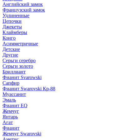
Английский замок
Французский замок
Удлиненные
Цепочки
Джекеты
Клаймберы
Конго
Асимметричные
Детские
Другие
Серьги серебро
Серьги золото
Бриллиант
Фианит Svarowski
Сапфир
Фианит Swarovski Кр-88
Муассанит
Эмаль
Фианит EQ
Жемчуг
Янтарь
Агат
Фианит
Жемчуг Swarovski
Аметис