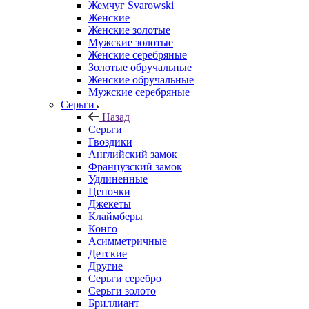
Жемчуг Svarowski
Женские
Женские золотые
Мужские золотые
Женские серебряные
Золотые обручальные
Женские обручальные
Мужские серебряные
Серьги
Назад
Серьги
Гвоздики
Английский замок
Французский замок
Удлиненные
Цепочки
Джекеты
Клаймберы
Конго
Асимметричные
Детские
Другие
Серьги серебро
Серьги золото
Бриллиант