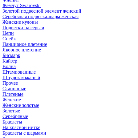
Жемчуг Swarovski
Золотой подвесной элемент женcкий
Серебряная подвеска-шарм женская
Женские кулоны
Подвески на серьги
Цепи
Снейк
Панцирное плетение
Якорное плетение
Бисмарк
Кайзер
Волна
Штампованные
Шнурок кожаный
Прочее
Станочные
Плетеные
Женские
Женские золотые
Золотые
Серебряные
Браслеты
На красной нитке
Браслеты с шармами