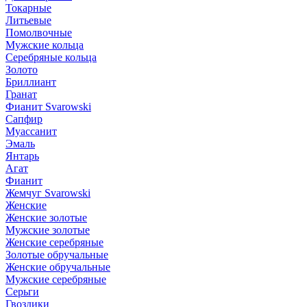
Токарные
Литьевые
Помолвочные
Мужские кольца
Серебряные кольца
Золото
Бриллиант
Гранат
Фианит Svarowski
Сапфир
Муассанит
Эмаль
Янтарь
Агат
Фианит
Жемчуг Svarowski
Женские
Женские золотые
Мужские золотые
Женские серебряные
Золотые обручальные
Женские обручальные
Мужские серебряные
Серьги
Гвоздики