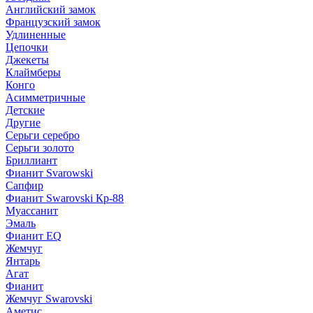
Английский замок
Французский замок
Удлиненные
Цепочки
Джекеты
Клаймберы
Конго
Асимметричные
Детские
Другие
Серьги серебро
Серьги золото
Бриллиант
Фианит Svarowski
Сапфир
Фианит Swarovski Кр-88
Муассанит
Эмаль
Фианит EQ
Жемчуг
Янтарь
Агат
Фианит
Жемчуг Swarovski
Аметис