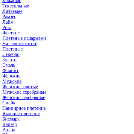
Кожаные
Текстильные
Литьевые
Рамзес
Лайм
Роза
Жесткие
Плетеные с шармами
На черной нитке
Плетеные
Серебро
Золото
Эмаль
Фианит
Женские
Мужские
Женские золотые
Мужские серебряные
Женские серебряные
Снейк
Панцирное плетение
Якорное плетение
Бисмарк
Кайзер
Волна