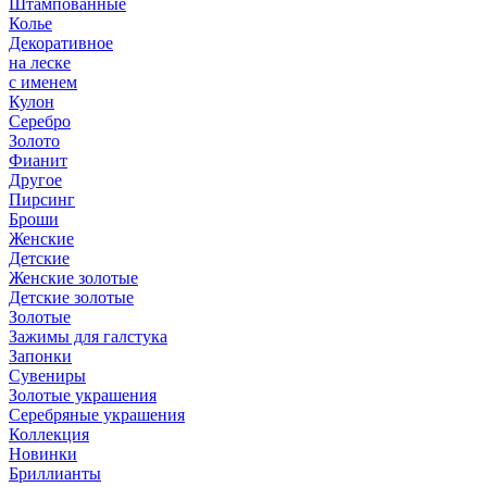
Штампованные
Колье
Декоративное
на леске
с именем
Кулон
Серебро
Золото
Фианит
Другое
Пирсинг
Броши
Женские
Детские
Женские золотые
Детские золотые
Золотые
Зажимы для галстука
Запонки
Сувениры
Золотые украшения
Серебряные украшения
Коллекция
Новинки
Бриллианты