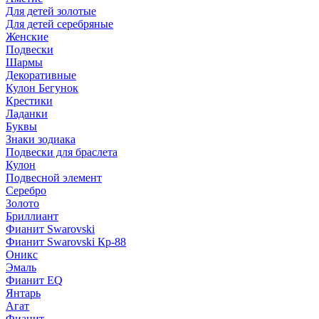
Для детей золотые
Для детей серебряные
Женские
Подвески
Шармы
Декоративные
Кулон Бегунок
Крестики
Ладанки
Буквы
Знаки зодиака
Подвески для браслета
Кулон
Подвесной элемент
Серебро
Золото
Бриллиант
Фианит Swarovski
Фианит Swarovski Кр-88
Оникс
Эмаль
Фианит EQ
Янтарь
Агат
Фианит