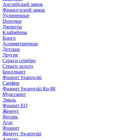
Английский замок
Французский замок
Удлиненные
Цепочки
Джекеты
Клаймберы
Конго
Асимметричные
Детские
Другие
Серьги серебро
Серьги золото
Бриллиант
Фианит Svarowski
Сапфир
Фианит Swarovski Кр-88
Муассанит
Эмаль
Фианит EQ
Жемчуг
Янтарь
Агат
Фианит
Жемчуг Swarovski
Аметис