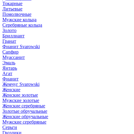
Токарные
Литьевые
Помолвочные
Мужские кольца
Серебряные кольца
Золото
Бриллиант
Гранат
Фианит Svarowski
Сапфир
Муассанит
Эмаль
Янтарь
Агат
Фианит
Жемчуг Svarowski
Женские
Женские золотые
Мужские золотые
Женские серебряные
Золотые обручальные
Женские обручальные
Мужские серебряные
Серьги
Гвоздики