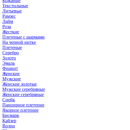
Кожаные
Текстильные
Литьевые
Рамзес
Лайм
Роза
Жесткие
Плетеные с шармами
На черной нитке
Плетеные
Серебро
Золото
Эмаль
Фианит
Женские
Мужские
Женские золотые
Мужские серебряные
Женские серебряные
Снейк
Панцирное плетение
Якорное плетение
Бисмарк
Кайзер
Волна