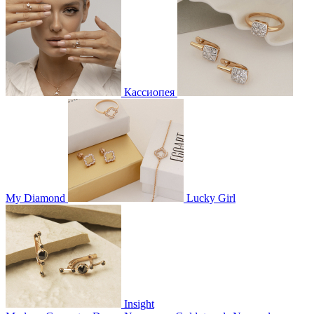
Кассиопея
My Diamond
Lucky Girl
Insight