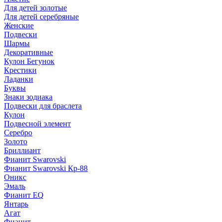
Для детей золотые
Для детей серебряные
Женские
Подвески
Шармы
Декоративные
Кулон Бегунок
Крестики
Ладанки
Буквы
Знаки зодиака
Подвески для браслета
Кулон
Подвесной элемент
Серебро
Золото
Бриллиант
Фианит Swarovski
Фианит Swarovski Кр-88
Оникс
Эмаль
Фианит EQ
Янтарь
Агат
Фианит