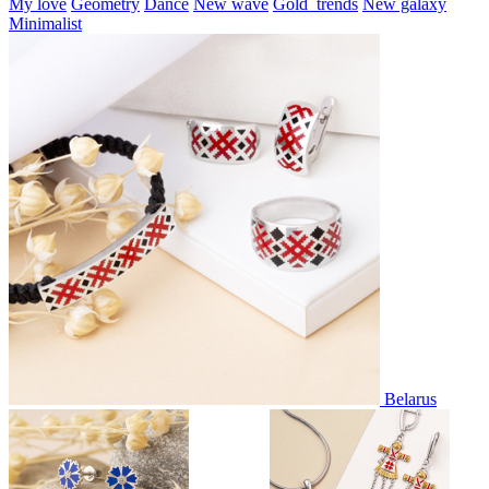
My love
Geometry
Dance
New wave
Gold_trends
New galaxy
Minimalist
Belarus