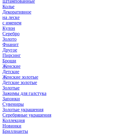
Штампованные
Колье
Декоративное
на леске
с именем
Кулон
Серебро
Золото
Фианит
Другое
Пирсинг
Броши
Женские
Детские
Женские золотые
Детские золотые
Золотые
Зажимы для галстука
Запонки
Сувениры
Золотые украшения
Серебряные украшения
Коллекция
Новинки
Бриллианты