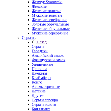
Жемчуг Svarowski
Женские
Женские золотые
Мужские золотые
Женские серебряные
Золотые обручальные
Женские обручальные
Мужские серебряные
Серьги
Назад
Серьги
Гвоздики
Английский замок
Французский замок
Удлиненные
Цепочки
Джекеты
Клаймберы
Конго
Асимметричные
Детские
Другие
Серьги серебро
Серьги золото
Бриллиант