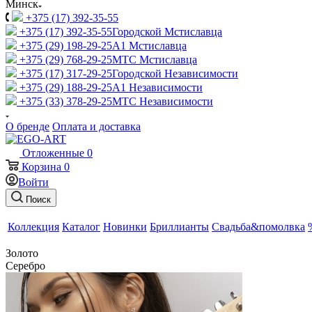
Минск
+375 (17) 392-35-55
+375 (17) 392-35-55
Городской Мстиславца
+375 (29) 198-29-25
A1 Мстиславца
+375 (29) 768-29-25
МТС Мстиславца
+375 (17) 317-29-25
Городской Независимости
+375 (29) 188-29-25
A1 Независимости
+375 (33) 378-29-25
МТС Независимости
О бренде
Оплата и доставка
Отложенные
0
Корзина
0
Войти
Поиск
Коллекция
Каталог
Новинки
Бриллианты
Свадьба&помолвка
Золото
Серебро