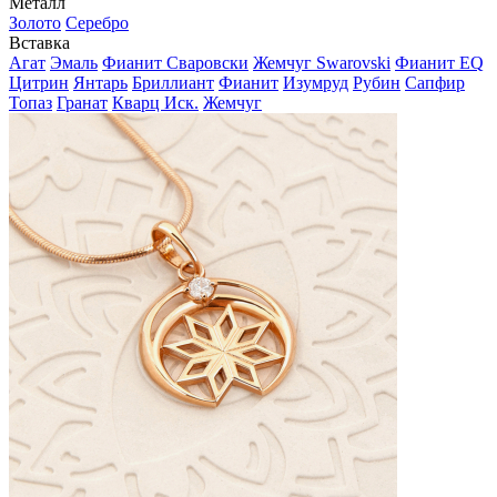
Металл
Золото
Серебро
Вставка
Агат
Эмаль
Фианит Сваровски
Жемчуг Swarovski
Фианит EQ
Цитрин
Янтарь
Бриллиант
Фианит
Изумруд
Рубин
Сапфир
Топаз
Гранат
Кварц Иск.
Жемчуг