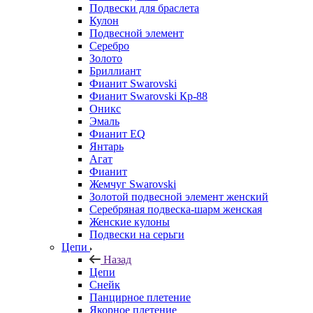
Подвески для браслета
Кулон
Подвесной элемент
Серебро
Золото
Бриллиант
Фианит Swarovski
Фианит Swarovski Кр-88
Оникс
Эмаль
Фианит EQ
Янтарь
Агат
Фианит
Жемчуг Swarovski
Золотой подвесной элемент женcкий
Серебряная подвеска-шарм женская
Женские кулоны
Подвески на серьги
Цепи
Назад
Цепи
Снейк
Панцирное плетение
Якорное плетение