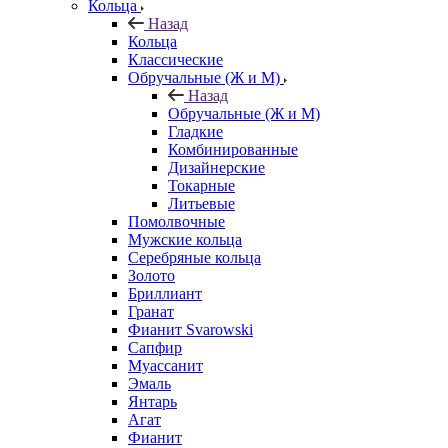
Кольца
Назад
Кольца
Классические
Обручальные (Ж и М)
Назад
Обручальные (Ж и М)
Гладкие
Комбинированные
Дизайнерские
Токарные
Литьевые
Помолвочные
Мужские кольца
Серебряные кольца
Золото
Бриллиант
Гранат
Фианит Svarowski
Сапфир
Муассанит
Эмаль
Янтарь
Агат
Фианит