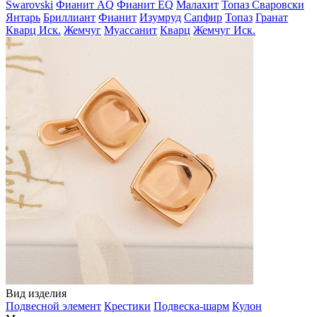
Swarovski
Фианит AQ
Фианит EQ
Малахит
Топаз Сваровски
Янтарь
Бриллиант
Фианит
Изумруд
Сапфир
Топаз
Гранат
Кварц Иск.
Жемчуг
Муассанит
Кварц
Жемчуг Иск.
Вид изделия
Подвесной элемент
Крестики
Подвеска-шарм
Кулон