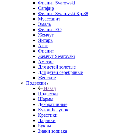
Фианит Svarowski
Сапфир
Фианит Swarovski Кр-88
Муассанит
Эмаль
Фианит EQ
Жемчуг
Янтарь
Агат
Фианит
Жемчуг Swarovski
Аметис
Для детей золотые
Для детей серебряные
Женские
Подвески
Назад
Подвески
Шармы
Декоративные
Кулон Бегунок
Крестики
Ладанки
Буквы
Знаки зодиака