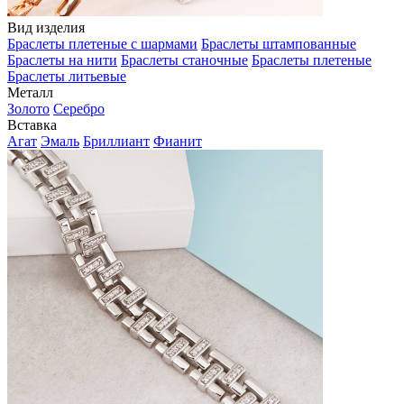
Вид изделия
Браслеты плетеные с шармами
Браслеты штампованные
Браслеты на нити
Браслеты станочные
Браслеты плетеные
Браслеты литьевые
Металл
Золото
Серебро
Вставка
Агат
Эмаль
Бриллиант
Фианит