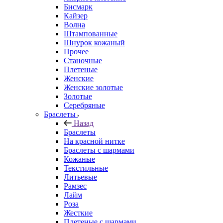
Бисмарк
Кайзер
Волна
Штампованные
Шнурок кожаный
Прочее
Станочные
Плетеные
Женские
Женские золотые
Золотые
Серебряные
Браслеты
Назад
Браслеты
На красной нитке
Браслеты с шармами
Кожаные
Текстильные
Литьевые
Рамзес
Лайм
Роза
Жесткие
Плетеные с шармами