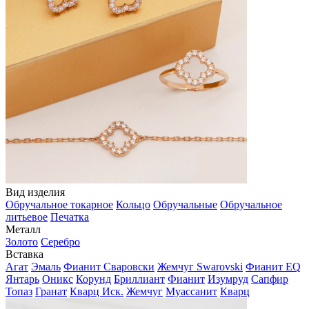
Вид изделия
Обручальное токарное
Кольцо
Обручальные
Обручальное
литьевое
Печатка
Металл
Золото
Серебро
Вставка
Агат
Эмаль
Фианит Сваровски
Жемчуг Swarovski
Фианит EQ
Янтарь
Оникс
Корунд
Бриллиант
Фианит
Изумруд
Сапфир
Топаз
Гранат
Кварц Иск.
Жемчуг
Муассанит
Кварц