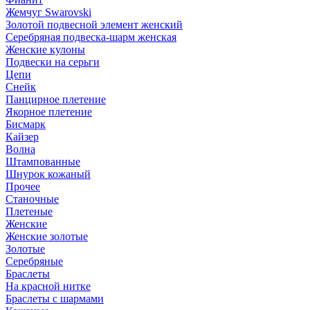
Жемчуг Swarovski
Золотой подвесной элемент женcкий
Серебряная подвеска-шарм женская
Женские кулоны
Подвески на серьги
Цепи
Снейк
Панцирное плетение
Якорное плетение
Бисмарк
Кайзер
Волна
Штампованные
Шнурок кожаный
Прочее
Станочные
Плетеные
Женские
Женские золотые
Золотые
Серебряные
Браслеты
На красной нитке
Браслеты с шармами