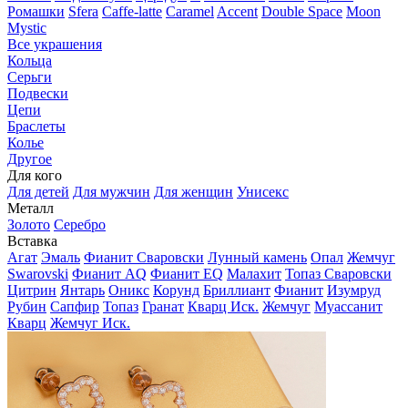
Ромашки
Sfera
Caffe-latte
Caramel
Accent
Double Space
Moon
Mystic
Все украшения
Кольца
Серьги
Подвески
Цепи
Браслеты
Колье
Другое
Для кого
Для детей
Для мужчин
Для женщин
Унисекс
Металл
Золото
Серебро
Вставка
Агат
Эмаль
Фианит Сваровски
Лунный камень
Опал
Жемчуг
Swarovski
Фианит AQ
Фианит EQ
Малахит
Топаз Сваровски
Цитрин
Янтарь
Оникс
Корунд
Бриллиант
Фианит
Изумруд
Рубин
Сапфир
Топаз
Гранат
Кварц Иск.
Жемчуг
Муассанит
Кварц
Жемчуг Иск.