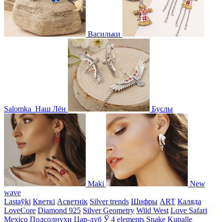
Васильки
Salomka
Наш Лён
Буслы
Maki
New
wave
Lastaўki
Кветкі
Асветнiк
Silver trends
Шифры
ART
Каляда
LoveCore
Diamond 925
Silver Geometry
Wild West
Love Safari
Mexico
Подсолнухи
Цар-дуб
Ў
4 elements
Snake
Kupalle