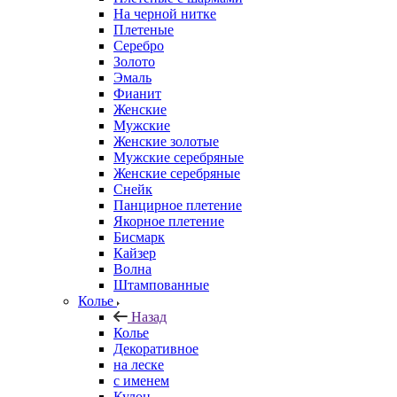
На черной нитке
Плетеные
Серебро
Золото
Эмаль
Фианит
Женские
Мужские
Женские золотые
Мужские серебряные
Женские серебряные
Снейк
Панцирное плетение
Якорное плетение
Бисмарк
Кайзер
Волна
Штампованные
Колье
Назад
Колье
Декоративное
на леске
с именем
Кулон