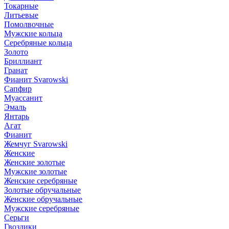
Токарные
Литьевые
Помолвочные
Мужские кольца
Серебряные кольца
Золото
Бриллиант
Гранат
Фианит Svarowski
Сапфир
Муассанит
Эмаль
Янтарь
Агат
Фианит
Жемчуг Svarowski
Женские
Женские золотые
Мужские золотые
Женские серебряные
Золотые обручальные
Женские обручальные
Мужские серебряные
Серьги
Гвоздики