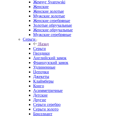
Жемчуг Svarowski
Женские
Женские золотые
Мужские золотые
Женские серебряные
Золотые обручальные
Женские обручальные
Мужские серебряные
Серьги
Назад
Серьги
Гвоздики
Английский замок
Французский замок
Удлиненные
Цепочки
Джекеты
Клаймберы
Конго
Асимметричные
Детские
Другие
Серьги серебро
Серьги золото
Бриллиант