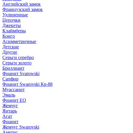
Английский замок
Французский замок
Удлиненные
Цепочки
Джекеты
Клаймберы
Конго
Асимметричные
Детские
Другие
Серьги серебро
Серьги золото
Бриллиант
Фианит Svarowski
Сапфир
Фианит Swarovski Кр-88
Муассанит
Эмаль
Фианит EQ
Жемчуг
Янтарь
Агат
Фианит
Жемчуг Swarovski
Аметис