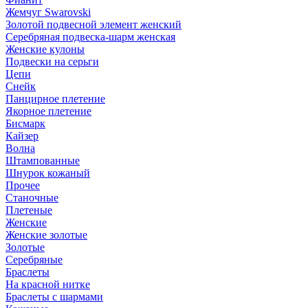
Жемчуг Swarovski
Золотой подвесной элемент женcкий
Серебряная подвеска-шарм женская
Женские кулоны
Подвески на серьги
Цепи
Снейк
Панцирное плетение
Якорное плетение
Бисмарк
Кайзер
Волна
Штампованные
Шнурок кожаный
Прочее
Станочные
Плетеные
Женские
Женские золотые
Золотые
Серебряные
Браслеты
На красной нитке
Браслеты с шармами