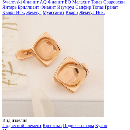
Swarovski
Фианит AQ
Фианит EQ
Малахит
Топаз Сваровски
Янтарь
Бриллиант
Фианит
Изумруд
Сапфир
Топаз
Гранат
Кварц Иск.
Жемчуг
Муассанит
Кварц
Жемчуг Иск.
Вид изделия
Подвесной элемент
Крестики
Подвеска-шарм
Кулон