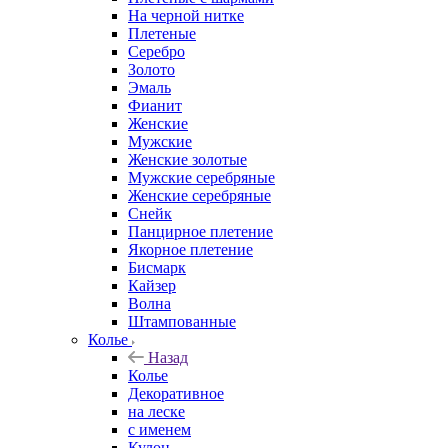
На черной нитке
Плетеные
Серебро
Золото
Эмаль
Фианит
Женские
Мужские
Женские золотые
Мужские серебряные
Женские серебряные
Снейк
Панцирное плетение
Якорное плетение
Бисмарк
Кайзер
Волна
Штампованные
Колье
Назад
Колье
Декоративное
на леске
с именем
Кулон