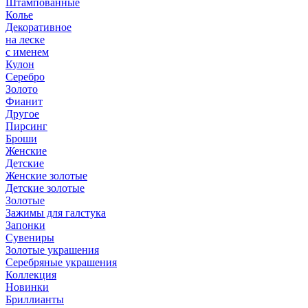
Штампованные
Колье
Декоративное
на леске
с именем
Кулон
Серебро
Золото
Фианит
Другое
Пирсинг
Броши
Женские
Детские
Женские золотые
Детские золотые
Золотые
Зажимы для галстука
Запонки
Сувениры
Золотые украшения
Серебряные украшения
Коллекция
Новинки
Бриллианты