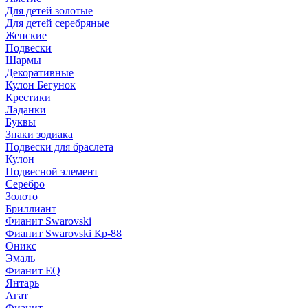
Для детей золотые
Для детей серебряные
Женские
Подвески
Шармы
Декоративные
Кулон Бегунок
Крестики
Ладанки
Буквы
Знаки зодиака
Подвески для браслета
Кулон
Подвесной элемент
Серебро
Золото
Бриллиант
Фианит Swarovski
Фианит Swarovski Кр-88
Оникс
Эмаль
Фианит EQ
Янтарь
Агат
Фианит