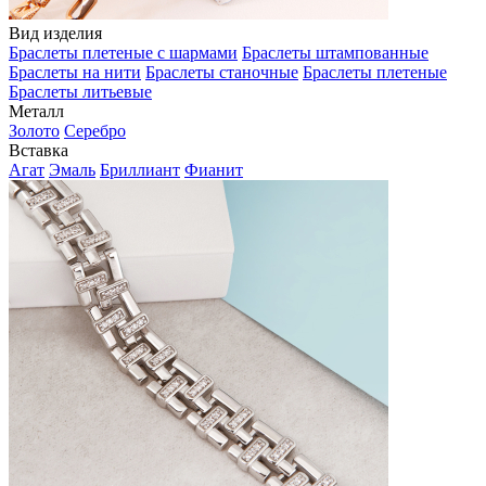
Вид изделия
Браслеты плетеные с шармами
Браслеты штампованные
Браслеты на нити
Браслеты станочные
Браслеты плетеные
Браслеты литьевые
Металл
Золото
Серебро
Вставка
Агат
Эмаль
Бриллиант
Фианит