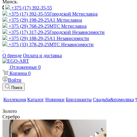
Минск
+375 (17) 392-35-55
+375 (17) 392-35-55
Городской Мстиславца
+375 (29) 198-29-25
A1 Мстиславца
+375 (29) 768-29-25
МТС Мстиславца
+375 (17) 317-29-25
Городской Независимости
+375 (29) 188-29-25
A1 Независимости
+375 (33) 378-29-25
МТС Независимости
О бренде
Оплата и доставка
Отложенные
0
Корзина
0
Войти
Поиск
Коллекция
Каталог
Новинки
Бриллианты
Свадьба&помолвка
Золото
Серебро