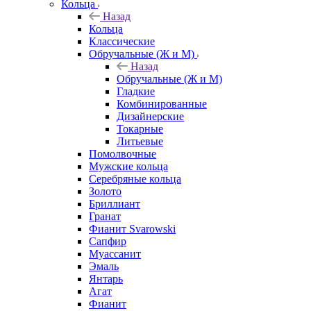
Кольца
Назад
Кольца
Классические
Обручальные (Ж и М)
Назад
Обручальные (Ж и М)
Гладкие
Комбинированные
Дизайнерские
Токарные
Литьевые
Помолвочные
Мужские кольца
Серебряные кольца
Золото
Бриллиант
Гранат
Фианит Svarowski
Сапфир
Муассанит
Эмаль
Янтарь
Агат
Фианит