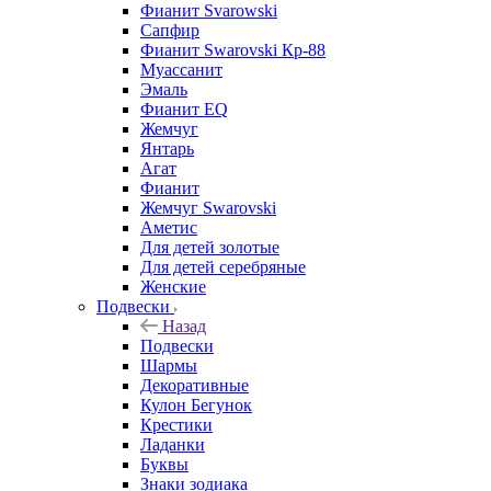
Фианит Svarowski
Сапфир
Фианит Swarovski Кр-88
Муассанит
Эмаль
Фианит EQ
Жемчуг
Янтарь
Агат
Фианит
Жемчуг Swarovski
Аметис
Для детей золотые
Для детей серебряные
Женские
Подвески
Назад
Подвески
Шармы
Декоративные
Кулон Бегунок
Крестики
Ладанки
Буквы
Знаки зодиака