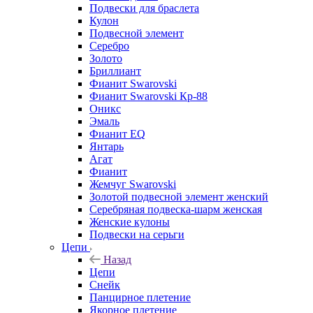
Подвески для браслета
Кулон
Подвесной элемент
Серебро
Золото
Бриллиант
Фианит Swarovski
Фианит Swarovski Кр-88
Оникс
Эмаль
Фианит EQ
Янтарь
Агат
Фианит
Жемчуг Swarovski
Золотой подвесной элемент женcкий
Серебряная подвеска-шарм женская
Женские кулоны
Подвески на серьги
Цепи
Назад
Цепи
Снейк
Панцирное плетение
Якорное плетение