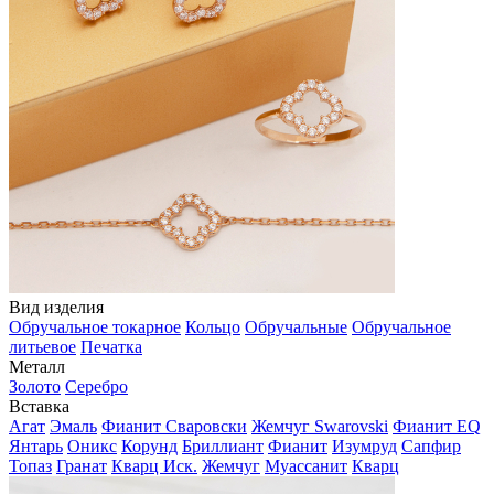
Вид изделия
Обручальное токарное
Кольцо
Обручальные
Обручальное
литьевое
Печатка
Металл
Золото
Серебро
Вставка
Агат
Эмаль
Фианит Сваровски
Жемчуг Swarovski
Фианит EQ
Янтарь
Оникс
Корунд
Бриллиант
Фианит
Изумруд
Сапфир
Топаз
Гранат
Кварц Иск.
Жемчуг
Муассанит
Кварц