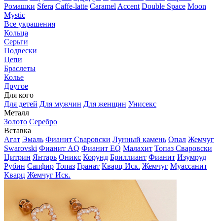
Ромашки
Sfera
Caffe-latte
Caramel
Accent
Double Space
Moon
Mystic
Все украшения
Кольца
Серьги
Подвески
Цепи
Браслеты
Колье
Другое
Для кого
Для детей
Для мужчин
Для женщин
Унисекс
Металл
Золото
Серебро
Вставка
Агат
Эмаль
Фианит Сваровски
Лунный камень
Опал
Жемчуг
Swarovski
Фианит AQ
Фианит EQ
Малахит
Топаз Сваровски
Цитрин
Янтарь
Оникс
Корунд
Бриллиант
Фианит
Изумруд
Рубин
Сапфир
Топаз
Гранат
Кварц Иск.
Жемчуг
Муассанит
Кварц
Жемчуг Иск.