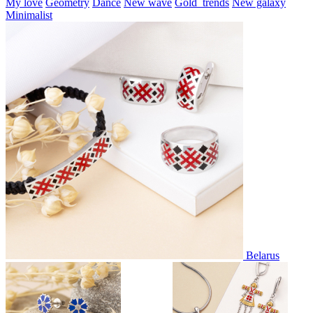
My love
Geometry
Dance
New wave
Gold_trends
New galaxy
Minimalist
Belarus