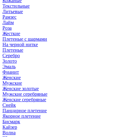
Кожаные
Текстильные
Литьевые
Рамзес
Лайм
Роза
Жесткие
Плетеные с шармами
На черной нитке
Плетеные
Серебро
Золото
Эмаль
Фианит
Женские
Мужские
Женские золотые
Мужские серебряные
Женские серебряные
Снейк
Панцирное плетение
Якорное плетение
Бисмарк
Кайзер
Волна