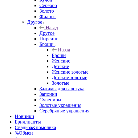
Серебро
Золото
Фианит
Другое
Назад
Другое
Пирсинг
Броши
Назад
Броши
Женские
Детские
Женские золотые
Детские золотые
Золотые
Зажимы для галстука
Запонки
Сувениры
Золотые украшения
Серебряные украшения
Новинки
Бриллианты
Свадьба&помолвка
%Обмен