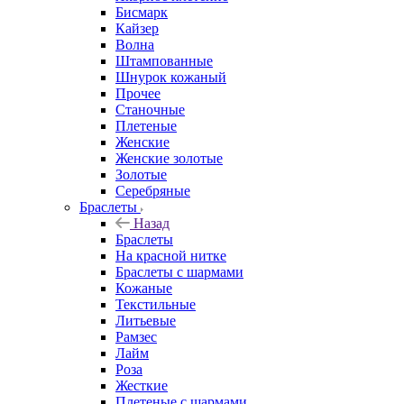
Бисмарк
Кайзер
Волна
Штампованные
Шнурок кожаный
Прочее
Станочные
Плетеные
Женские
Женские золотые
Золотые
Серебряные
Браслеты
Назад
Браслеты
На красной нитке
Браслеты с шармами
Кожаные
Текстильные
Литьевые
Рамзес
Лайм
Роза
Жесткие
Плетеные с шармами