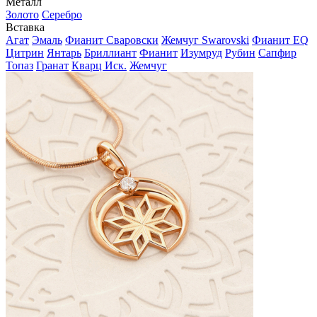
Металл
Золото
Серебро
Вставка
Агат
Эмаль
Фианит Сваровски
Жемчуг Swarovski
Фианит EQ
Цитрин
Янтарь
Бриллиант
Фианит
Изумруд
Рубин
Сапфир
Топаз
Гранат
Кварц Иск.
Жемчуг