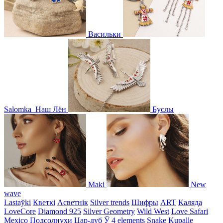
Васильки
Salomka
Наш Лён
Буслы
Maki
New
wave
Lastaўki
Кветкі
Асветнiк
Silver trends
Шифры
ART
Каляда
LoveCore
Diamond 925
Silver Geometry
Wild West
Love Safari
Mexico
Подсолнухи
Цар-дуб
Ў
4 elements
Snake
Kupalle