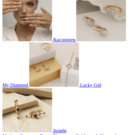
Кассиопея
My Diamond
Lucky Girl
Insight