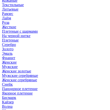
Кожаные
Текстильные
Литьевые
Рамзес
Лайм
Роза
Жесткие
Плетеные с шармами
На черной нитке
Плетеные
Серебро
Золото
Эмаль
Фианит
Женские
Мужские
Женские золотые
Мужские серебряные
Женские серебряные
Снейк
Панцирное плетение
Якорное плетение
Бисмарк
Кайзер
Волна