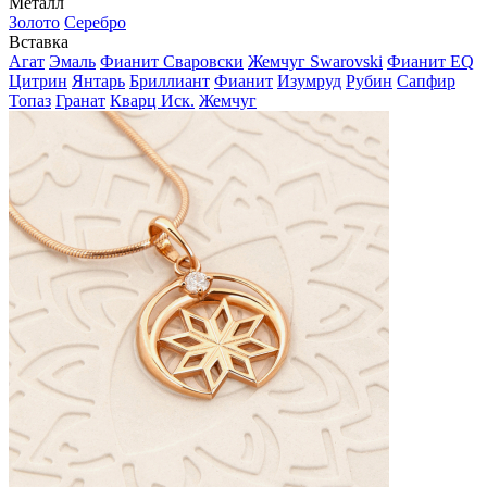
Металл
Золото
Серебро
Вставка
Агат
Эмаль
Фианит Сваровски
Жемчуг Swarovski
Фианит EQ
Цитрин
Янтарь
Бриллиант
Фианит
Изумруд
Рубин
Сапфир
Топаз
Гранат
Кварц Иск.
Жемчуг