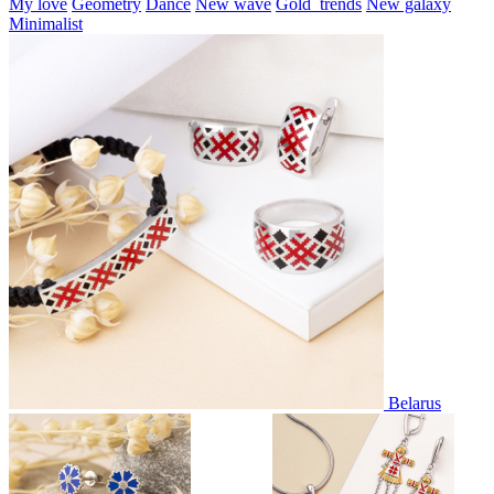
My love
Geometry
Dance
New wave
Gold_trends
New galaxy
Minimalist
Belarus