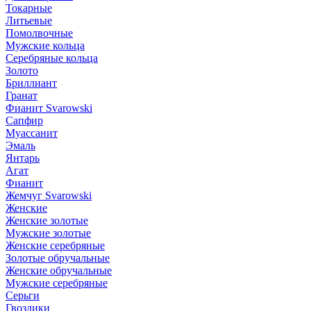
Токарные
Литьевые
Помолвочные
Мужские кольца
Серебряные кольца
Золото
Бриллиант
Гранат
Фианит Svarowski
Сапфир
Муассанит
Эмаль
Янтарь
Агат
Фианит
Жемчуг Svarowski
Женские
Женские золотые
Мужские золотые
Женские серебряные
Золотые обручальные
Женские обручальные
Мужские серебряные
Серьги
Гвоздики