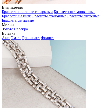
Вид изделия
Браслеты плетеные с шармами
Браслеты штампованные
Браслеты на нити
Браслеты станочные
Браслеты плетеные
Браслеты литьевые
Металл
Золото
Серебро
Вставка
Агат
Эмаль
Бриллиант
Фианит