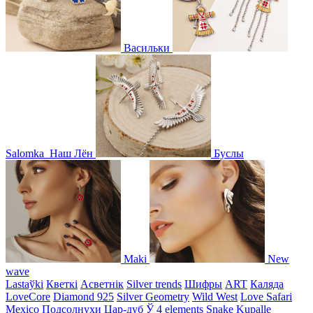
Васильки
Salomka
Наш Лён
Буслы
Maki
New
wave
Lastaўki
Кветкі
Асветнiк
Silver trends
Шифры
ART
Каляда
LoveCore
Diamond 925
Silver Geometry
Wild West
Love Safari
Mexico
Подсолнухи
Цар-дуб
Ў
4 elements
Snake
Kupalle