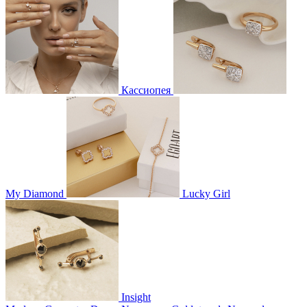
Кассиопея
My Diamond
Lucky Girl
Insight