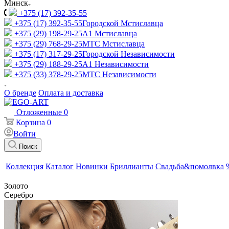
Минск
+375 (17) 392-35-55
+375 (17) 392-35-55
Городской Мстиславца
+375 (29) 198-29-25
A1 Мстиславца
+375 (29) 768-29-25
МТС Мстиславца
+375 (17) 317-29-25
Городской Независимости
+375 (29) 188-29-25
A1 Независимости
+375 (33) 378-29-25
МТС Независимости
О бренде
Оплата и доставка
Отложенные
0
Корзина
0
Войти
Поиск
Коллекция
Каталог
Новинки
Бриллианты
Свадьба&помолвка
Золото
Серебро