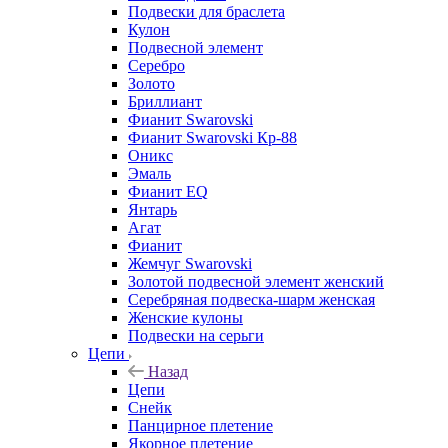
Подвески для браслета
Кулон
Подвесной элемент
Серебро
Золото
Бриллиант
Фианит Swarovski
Фианит Swarovski Кр-88
Оникс
Эмаль
Фианит EQ
Янтарь
Агат
Фианит
Жемчуг Swarovski
Золотой подвесной элемент женcкий
Серебряная подвеска-шарм женская
Женские кулоны
Подвески на серьги
Цепи
Назад
Цепи
Снейк
Панцирное плетение
Якорное плетение