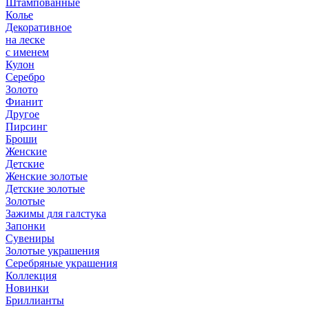
Штампованные
Колье
Декоративное
на леске
с именем
Кулон
Серебро
Золото
Фианит
Другое
Пирсинг
Броши
Женские
Детские
Женские золотые
Детские золотые
Золотые
Зажимы для галстука
Запонки
Сувениры
Золотые украшения
Серебряные украшения
Коллекция
Новинки
Бриллианты