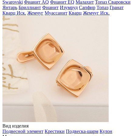
Swarovski
Фианит AQ
Фианит EQ
Малахит
Топаз Сваровски
Янтарь
Бриллиант
Фианит
Изумруд
Сапфир
Топаз
Гранат
Кварц Иск.
Жемчуг
Муассанит
Кварц
Жемчуг Иск.
Вид изделия
Подвесной элемент
Крестики
Подвеска-шарм
Кулон