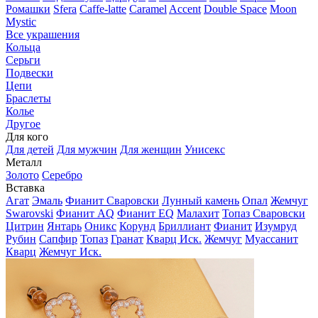
Ромашки
Sfera
Caffe-latte
Caramel
Accent
Double Space
Moon
Mystic
Все украшения
Кольца
Серьги
Подвески
Цепи
Браслеты
Колье
Другое
Для кого
Для детей
Для мужчин
Для женщин
Унисекс
Металл
Золото
Серебро
Вставка
Агат
Эмаль
Фианит Сваровски
Лунный камень
Опал
Жемчуг
Swarovski
Фианит AQ
Фианит EQ
Малахит
Топаз Сваровски
Цитрин
Янтарь
Оникс
Корунд
Бриллиант
Фианит
Изумруд
Рубин
Сапфир
Топаз
Гранат
Кварц Иск.
Жемчуг
Муассанит
Кварц
Жемчуг Иск.