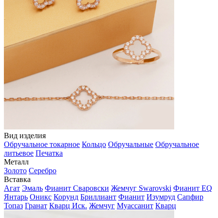
Вид изделия
Обручальное токарное
Кольцо
Обручальные
Обручальное
литьевое
Печатка
Металл
Золото
Серебро
Вставка
Агат
Эмаль
Фианит Сваровски
Жемчуг Swarovski
Фианит EQ
Янтарь
Оникс
Корунд
Бриллиант
Фианит
Изумруд
Сапфир
Топаз
Гранат
Кварц Иск.
Жемчуг
Муассанит
Кварц