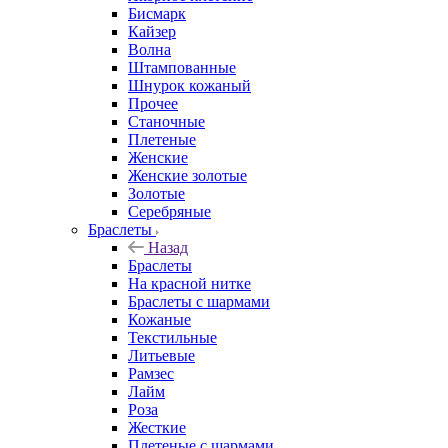
Бисмарк
Кайзер
Волна
Штампованные
Шнурок кожаный
Прочее
Станочные
Плетеные
Женские
Женские золотые
Золотые
Серебряные
Браслеты
Назад
Браслеты
На красной нитке
Браслеты с шармами
Кожаные
Текстильные
Литьевые
Рамзес
Лайм
Роза
Жесткие
Плетеные с шармами