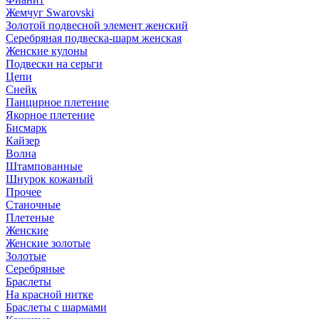
Жемчуг Swarovski
Золотой подвесной элемент женcкий
Серебряная подвеска-шарм женская
Женские кулоны
Подвески на серьги
Цепи
Снейк
Панцирное плетение
Якорное плетение
Бисмарк
Кайзер
Волна
Штампованные
Шнурок кожаный
Прочее
Станочные
Плетеные
Женские
Женские золотые
Золотые
Серебряные
Браслеты
На красной нитке
Браслеты с шармами