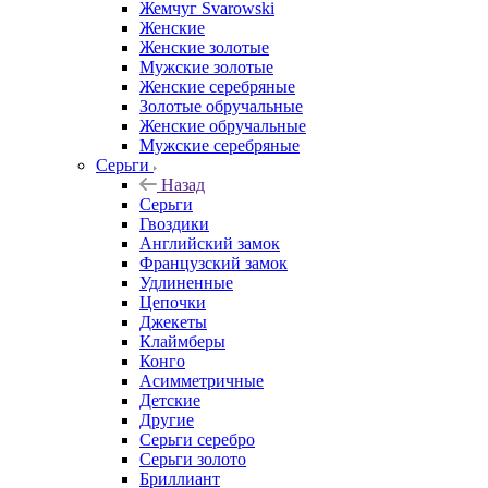
Жемчуг Svarowski
Женские
Женские золотые
Мужские золотые
Женские серебряные
Золотые обручальные
Женские обручальные
Мужские серебряные
Серьги
Назад
Серьги
Гвоздики
Английский замок
Французский замок
Удлиненные
Цепочки
Джекеты
Клаймберы
Конго
Асимметричные
Детские
Другие
Серьги серебро
Серьги золото
Бриллиант