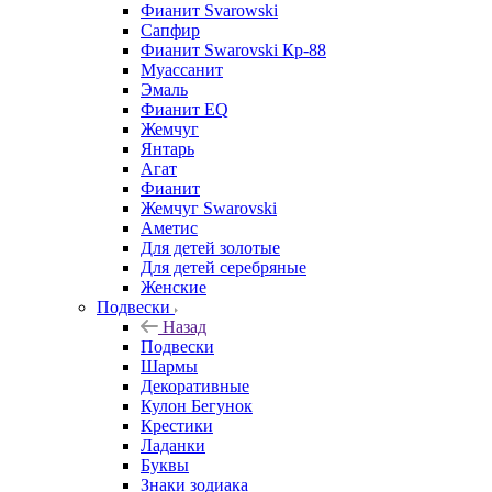
Фианит Svarowski
Сапфир
Фианит Swarovski Кр-88
Муассанит
Эмаль
Фианит EQ
Жемчуг
Янтарь
Агат
Фианит
Жемчуг Swarovski
Аметис
Для детей золотые
Для детей серебряные
Женские
Подвески
Назад
Подвески
Шармы
Декоративные
Кулон Бегунок
Крестики
Ладанки
Буквы
Знаки зодиака