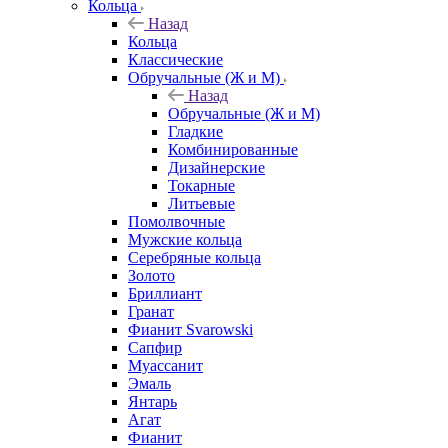
Кольца
Назад
Кольца
Классические
Обручальные (Ж и М)
Назад
Обручальные (Ж и М)
Гладкие
Комбинированные
Дизайнерские
Токарные
Литьевые
Помолвочные
Мужские кольца
Серебряные кольца
Золото
Бриллиант
Гранат
Фианит Svarowski
Сапфир
Муассанит
Эмаль
Янтарь
Агат
Фианит