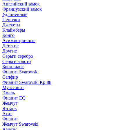
Английский замок
Французский замок
Удлиненные
Цепочки
Джекеты
Клаймберы
Конго
Асимметричные
Детские
Другие
Серьги серебро
Серьги золото
Бриллиант
Фианит Svarowski
Сапфир
Фианит Swarovski Кр-88
Муассанит
Эмаль
Фианит EQ
Жемчуг
Янтарь
Агат
Фианит
Жемчуг Swarovski
Аметис