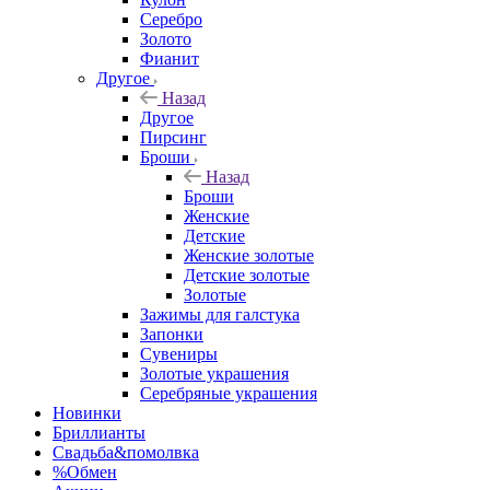
Серебро
Золото
Фианит
Другое
Назад
Другое
Пирсинг
Броши
Назад
Броши
Женские
Детские
Женские золотые
Детские золотые
Золотые
Зажимы для галстука
Запонки
Сувениры
Золотые украшения
Серебряные украшения
Новинки
Бриллианты
Свадьба&помолвка
%Обмен