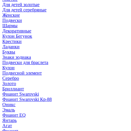
Для детей золотые
Для детей серебряные
Женские
Подвески
Шармы
Декоративные
Кулон Бегунок
Крестики
Ладанки
Буквы
Знаки зодиака
Подвески для браслета
Кулон
Подвесной элемент
Серебро
Золото
Бриллиант
Фианит Swarovski
Фианит Swarovski Кр-88
Оникс
Эмаль
Фианит EQ
Янтарь
Агат
Фианит