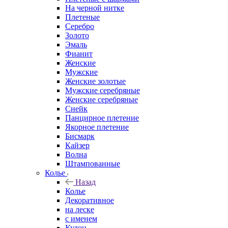
На черной нитке
Плетеные
Серебро
Золото
Эмаль
Фианит
Женские
Мужские
Женские золотые
Мужские серебряные
Женские серебряные
Снейк
Панцирное плетение
Якорное плетение
Бисмарк
Кайзер
Волна
Штампованные
Колье
Назад
Колье
Декоративное
на леске
с именем
Кулон