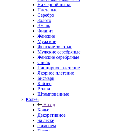
На черной нитке
Плетеные
Серебро
Золото
Эмаль
Фианит
Женские
Мужские
Женские золотые
Мужские серебряные
Женские серебряные
Снейк
Панцирное плетение
Якорное плетение
Бисмарк
Кайзер
Волна
Штампованные
Колье
Назад
Колье
Декоративное
на леске
с именем
Кулон