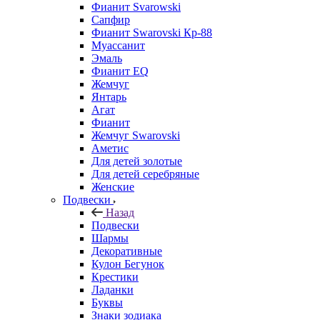
Фианит Svarowski
Сапфир
Фианит Swarovski Кр-88
Муассанит
Эмаль
Фианит EQ
Жемчуг
Янтарь
Агат
Фианит
Жемчуг Swarovski
Аметис
Для детей золотые
Для детей серебряные
Женские
Подвески
Назад
Подвески
Шармы
Декоративные
Кулон Бегунок
Крестики
Ладанки
Буквы
Знаки зодиака