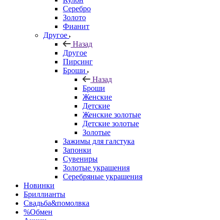
Серебро
Золото
Фианит
Другое
Назад
Другое
Пирсинг
Броши
Назад
Броши
Женские
Детские
Женские золотые
Детские золотые
Золотые
Зажимы для галстука
Запонки
Сувениры
Золотые украшения
Серебряные украшения
Новинки
Бриллианты
Свадьба&помолвка
%Обмен