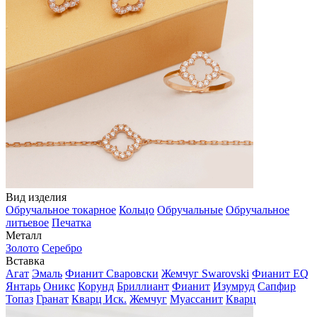
Вид изделия
Обручальное токарное
Кольцо
Обручальные
Обручальное
литьевое
Печатка
Металл
Золото
Серебро
Вставка
Агат
Эмаль
Фианит Сваровски
Жемчуг Swarovski
Фианит EQ
Янтарь
Оникс
Корунд
Бриллиант
Фианит
Изумруд
Сапфир
Топаз
Гранат
Кварц Иск.
Жемчуг
Муассанит
Кварц