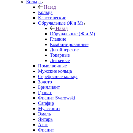
Кольца
Назад
Кольца
Классические
Обручальные (Ж и М)
Назад
Обручальные (Ж и М)
Гладкие
Комбинированные
Дизайнерские
Токарные
Литьевые
Помолвочные
Мужские кольца
Серебряные кольца
Золото
Бриллиант
Гранат
Фианит Svarowski
Сапфир
Муассанит
Эмаль
Янтарь
Агат
Фианит