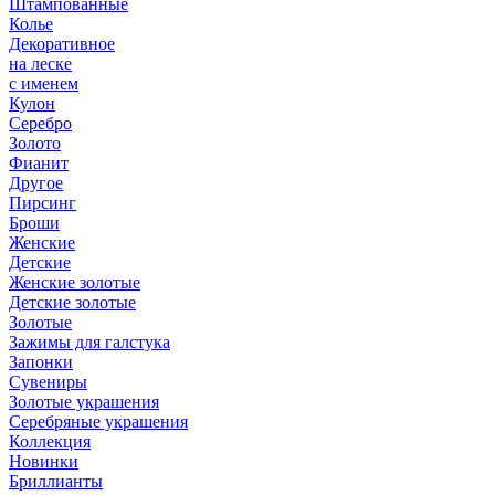
Штампованные
Колье
Декоративное
на леске
с именем
Кулон
Серебро
Золото
Фианит
Другое
Пирсинг
Броши
Женские
Детские
Женские золотые
Детские золотые
Золотые
Зажимы для галстука
Запонки
Сувениры
Золотые украшения
Серебряные украшения
Коллекция
Новинки
Бриллианты