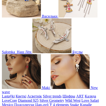
Васильки
Salomka
Наш Лён
Буслы
Maki
New
wave
Lastaўki
Кветкі
Асветнiк
Silver trends
Шифры
ART
Каляда
LoveCore
Diamond 925
Silver Geometry
Wild West
Love Safari
Mexico
Подсолнухи
Цар-дуб
Ў
4 elements
Snake
Kupalle