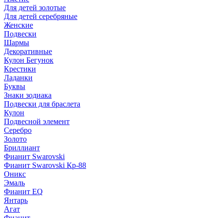
Для детей золотые
Для детей серебряные
Женские
Подвески
Шармы
Декоративные
Кулон Бегунок
Крестики
Ладанки
Буквы
Знаки зодиака
Подвески для браслета
Кулон
Подвесной элемент
Серебро
Золото
Бриллиант
Фианит Swarovski
Фианит Swarovski Кр-88
Оникс
Эмаль
Фианит EQ
Янтарь
Агат
Фианит