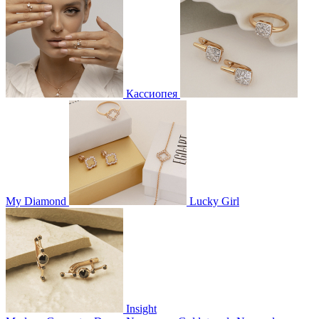
Кассиопея
My Diamond
Lucky Girl
Insight