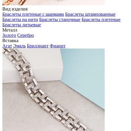
Вид изделия
Браслеты плетеные с шармами
Браслеты штампованные
Браслеты на нити
Браслеты станочные
Браслеты плетеные
Браслеты литьевые
Металл
Золото
Серебро
Вставка
Агат
Эмаль
Бриллиант
Фианит