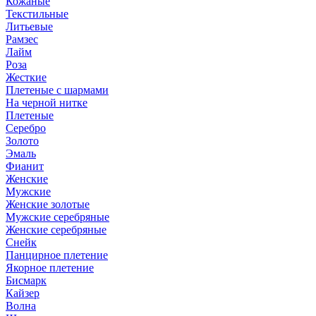
Кожаные
Текстильные
Литьевые
Рамзес
Лайм
Роза
Жесткие
Плетеные с шармами
На черной нитке
Плетеные
Серебро
Золото
Эмаль
Фианит
Женские
Мужские
Женские золотые
Мужские серебряные
Женские серебряные
Снейк
Панцирное плетение
Якорное плетение
Бисмарк
Кайзер
Волна