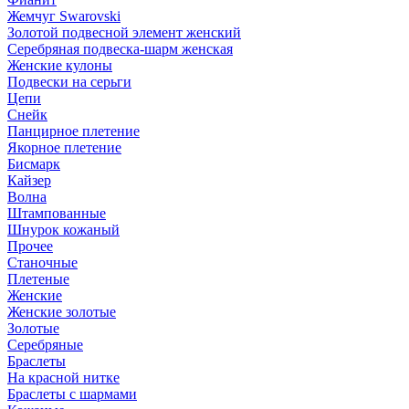
Жемчуг Swarovski
Золотой подвесной элемент женcкий
Серебряная подвеска-шарм женская
Женские кулоны
Подвески на серьги
Цепи
Снейк
Панцирное плетение
Якорное плетение
Бисмарк
Кайзер
Волна
Штампованные
Шнурок кожаный
Прочее
Станочные
Плетеные
Женские
Женские золотые
Золотые
Серебряные
Браслеты
На красной нитке
Браслеты с шармами