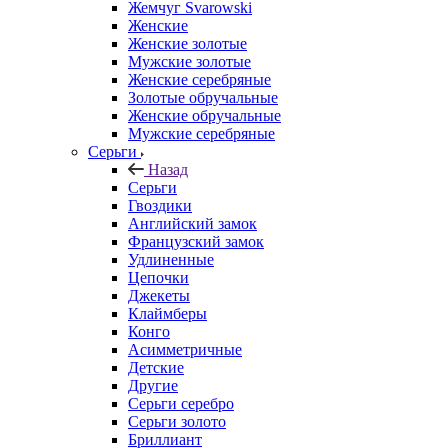
Жемчуг Svarowski
Женские
Женские золотые
Мужские золотые
Женские серебряные
Золотые обручальные
Женские обручальные
Мужские серебряные
Серьги
Назад
Серьги
Гвоздики
Английский замок
Французский замок
Удлиненные
Цепочки
Джекеты
Клаймберы
Конго
Асимметричные
Детские
Другие
Серьги серебро
Серьги золото
Бриллиант