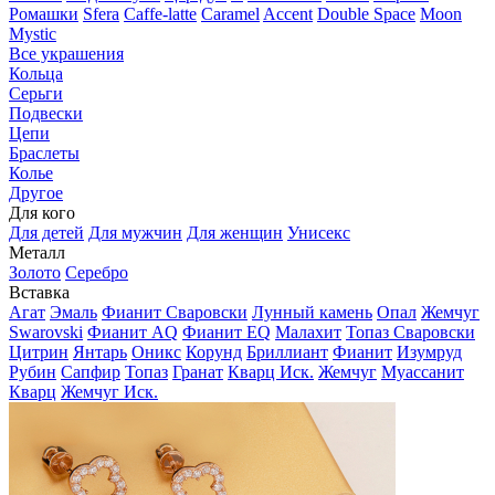
Ромашки
Sfera
Caffe-latte
Caramel
Accent
Double Space
Moon
Mystic
Все украшения
Кольца
Серьги
Подвески
Цепи
Браслеты
Колье
Другое
Для кого
Для детей
Для мужчин
Для женщин
Унисекс
Металл
Золото
Серебро
Вставка
Агат
Эмаль
Фианит Сваровски
Лунный камень
Опал
Жемчуг
Swarovski
Фианит AQ
Фианит EQ
Малахит
Топаз Сваровски
Цитрин
Янтарь
Оникс
Корунд
Бриллиант
Фианит
Изумруд
Рубин
Сапфир
Топаз
Гранат
Кварц Иск.
Жемчуг
Муассанит
Кварц
Жемчуг Иск.