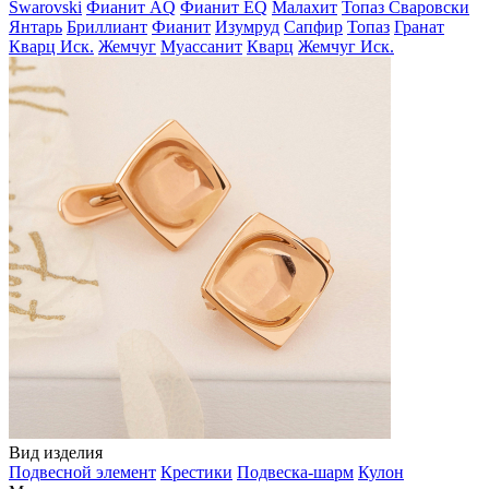
Swarovski
Фианит AQ
Фианит EQ
Малахит
Топаз Сваровски
Янтарь
Бриллиант
Фианит
Изумруд
Сапфир
Топаз
Гранат
Кварц Иск.
Жемчуг
Муассанит
Кварц
Жемчуг Иск.
Вид изделия
Подвесной элемент
Крестики
Подвеска-шарм
Кулон