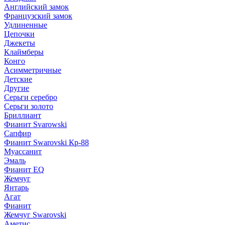
Английский замок
Французский замок
Удлиненные
Цепочки
Джекеты
Клаймберы
Конго
Асимметричные
Детские
Другие
Серьги серебро
Серьги золото
Бриллиант
Фианит Svarowski
Сапфир
Фианит Swarovski Кр-88
Муассанит
Эмаль
Фианит EQ
Жемчуг
Янтарь
Агат
Фианит
Жемчуг Swarovski
Аметис