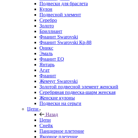
Подвески для браслета
Кулон
Подвесной элемент
Серебро
Золото
Бриллиант
Фианит Swarovski
Фианит Swarovski Кр-88
Оникс
Эмаль
Фианит EQ
Янтарь
Агат
Фианит
Жемчуг Swarovski
Золотой подвесной элемент женcкий
Серебряная подвеска-шарм женская
Женские кулоны
Подвески на серьги
Цепи
Назад
Цепи
Снейк
Панцирное плетение
Якорное плетение