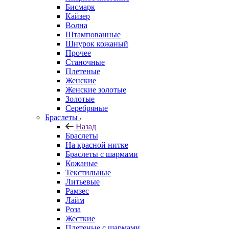
Бисмарк
Кайзер
Волна
Штампованные
Шнурок кожаный
Прочее
Станочные
Плетеные
Женские
Женские золотые
Золотые
Серебряные
Браслеты
Назад
Браслеты
На красной нитке
Браслеты с шармами
Кожаные
Текстильные
Литьевые
Рамзес
Лайм
Роза
Жесткие
Плетеные с шармами