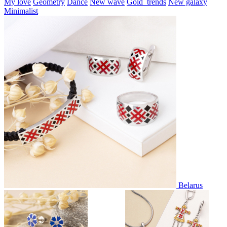
My love
Geometry
Dance
New wave
Gold_trends
New galaxy
Minimalist
Belarus