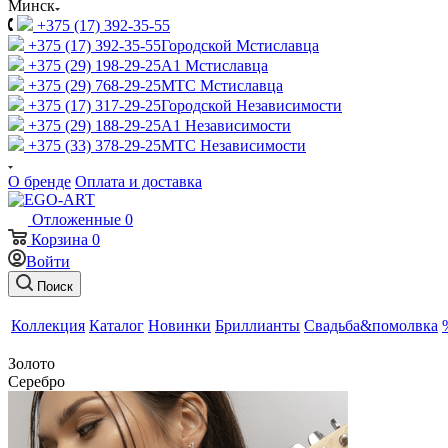
Минск
+375 (17) 392-35-55
+375 (17) 392-35-55
Городской Мстиславца
+375 (29) 198-29-25
A1 Мстиславца
+375 (29) 768-29-25
МТС Мстиславца
+375 (17) 317-29-25
Городской Независимости
+375 (29) 188-29-25
A1 Независимости
+375 (33) 378-29-25
МТС Независимости
О бренде
Оплата и доставка
Отложенные
0
Корзина
0
Войти
Поиск
Коллекция
Каталог
Новинки
Бриллианты
Свадьба&помолвка
Золото
Серебро