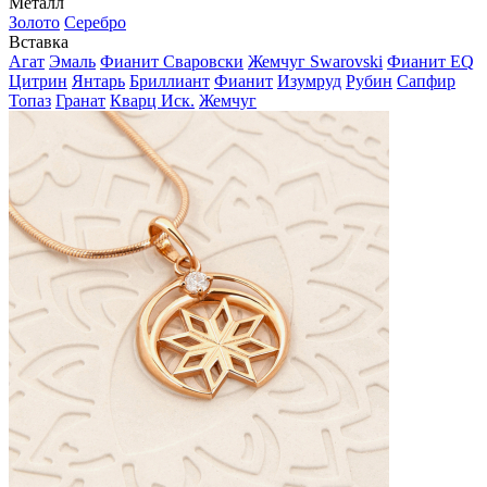
Металл
Золото
Серебро
Вставка
Агат
Эмаль
Фианит Сваровски
Жемчуг Swarovski
Фианит EQ
Цитрин
Янтарь
Бриллиант
Фианит
Изумруд
Рубин
Сапфир
Топаз
Гранат
Кварц Иск.
Жемчуг