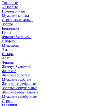
Токарные
Литьевые
Помолвочные
Мужские кольца
Серебряные кольца
Золото
Бриллиант
Гранат
Фианит Svarowski
Сапфир
Муассанит
Эмаль
Янтарь
Агат
Фианит
Жемчуг Svarowski
Женские
Женские золотые
Мужские золотые
Женские серебряные
Золотые обручальные
Женские обручальные
Мужские серебряные
Серьги
Гвоздики