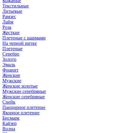
Кожаные
Текстильные
Литьевые
Рамзес
Лайм
Роза
Жесткие
Плетеные с шармами
На черной нитке
Плетеные
Серебро
Золото
Эмаль
Фианит
Женские
Мужские
Женские золотые
Мужские серебряные
Женские серебряные
Снейк
Панцирное плетение
Якорное плетение
Бисмарк
Кайзер
Волна