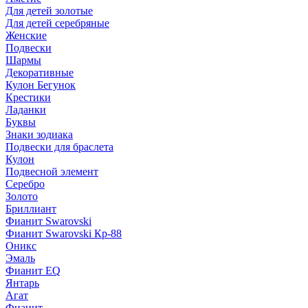
Для детей золотые
Для детей серебряные
Женские
Подвески
Шармы
Декоративные
Кулон Бегунок
Крестики
Ладанки
Буквы
Знаки зодиака
Подвески для браслета
Кулон
Подвесной элемент
Серебро
Золото
Бриллиант
Фианит Swarovski
Фианит Swarovski Кр-88
Оникс
Эмаль
Фианит EQ
Янтарь
Агат
Фианит