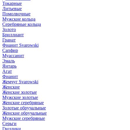
Токарные
Литьевые
Помолвочные
Мужские кольца
Серебряные кольца
Золото
Бриллиант
Гранат
Фианит Svarowski
Сапфир
Муассанит
Эмаль
Янтарь
Агат
Фианит
Жемчуг Svarowski
Женские
Женские золотые
Мужские золотые
Женские серебряные
Золотые обручальные
Женские обручальные
Мужские серебряные
Серьги
Гвоздики