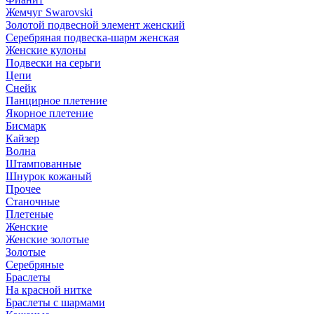
Жемчуг Swarovski
Золотой подвесной элемент женcкий
Серебряная подвеска-шарм женская
Женские кулоны
Подвески на серьги
Цепи
Снейк
Панцирное плетение
Якорное плетение
Бисмарк
Кайзер
Волна
Штампованные
Шнурок кожаный
Прочее
Станочные
Плетеные
Женские
Женские золотые
Золотые
Серебряные
Браслеты
На красной нитке
Браслеты с шармами