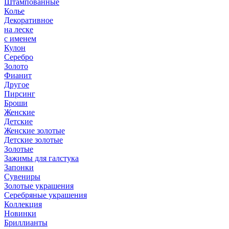
Штампованные
Колье
Декоративное
на леске
с именем
Кулон
Серебро
Золото
Фианит
Другое
Пирсинг
Броши
Женские
Детские
Женские золотые
Детские золотые
Золотые
Зажимы для галстука
Запонки
Сувениры
Золотые украшения
Серебряные украшения
Коллекция
Новинки
Бриллианты