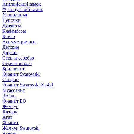
Английский замок
Французский замок
Удлиненные
Цепочки
Джекеты
Клаймберы
Конго
Асимметричные
Детские
Другие
Серьги серебро
Серьги золото
Бриллиант
Фианит Svarowski
Сапфир
Фианит Swarovski Кр-88
Муассанит
Эмаль
Фианит EQ
Жемчуг
Янтарь
Агат
Фианит
Жемчуг Swarovski
Аметис