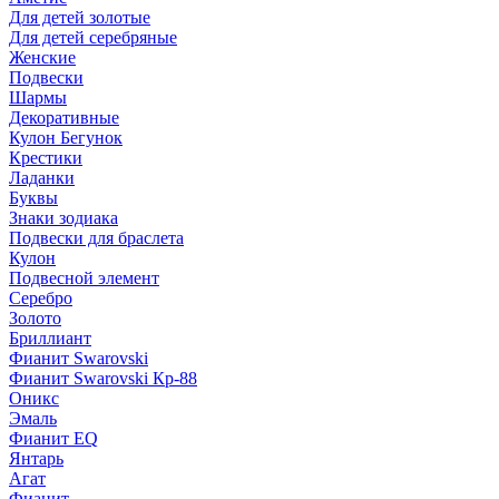
Для детей золотые
Для детей серебряные
Женские
Подвески
Шармы
Декоративные
Кулон Бегунок
Крестики
Ладанки
Буквы
Знаки зодиака
Подвески для браслета
Кулон
Подвесной элемент
Серебро
Золото
Бриллиант
Фианит Swarovski
Фианит Swarovski Кр-88
Оникс
Эмаль
Фианит EQ
Янтарь
Агат
Фианит