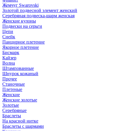
Жемчуг Swarovski
Золотой подвесной элемент женcкий
Серебряная подвеска-шарм женская
Женские кулоны
Подвески на серьги
Цепи
Снейк
Панцирное плетение
Якорное плетение
Бисмарк
Кайзер
Волна
Штампованные
Шнурок кожаный
Прочее
Станочные
Плетеные
Женские
Женские золотые
Золотые
Серебряные
Браслеты
На красной нитке
Браслеты с шармами