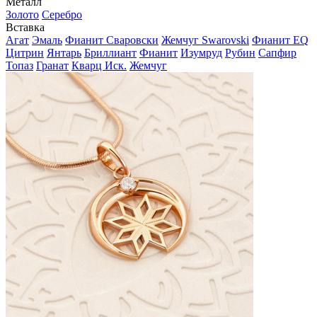
Металл
Золото
Серебро
Вставка
Агат
Эмаль
Фианит Сваровски
Жемчуг Swarovski
Фианит EQ
Цитрин
Янтарь
Бриллиант
Фианит
Изумруд
Рубин
Сапфир
Топаз
Гранат
Кварц Иск.
Жемчуг