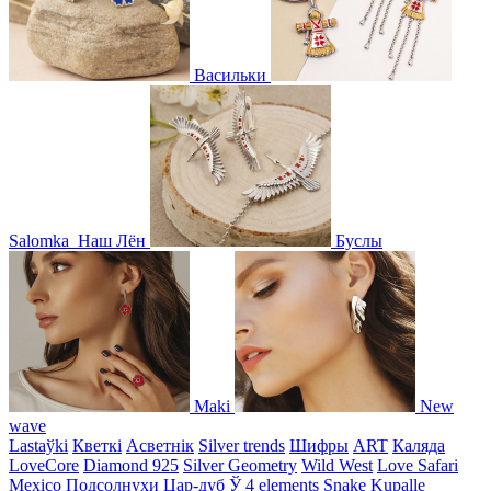
Васильки
Salomka
Наш Лён
Буслы
Maki
New
wave
Lastaўki
Кветкі
Асветнiк
Silver trends
Шифры
ART
Каляда
LoveCore
Diamond 925
Silver Geometry
Wild West
Love Safari
Mexico
Подсолнухи
Цар-дуб
Ў
4 elements
Snake
Kupalle