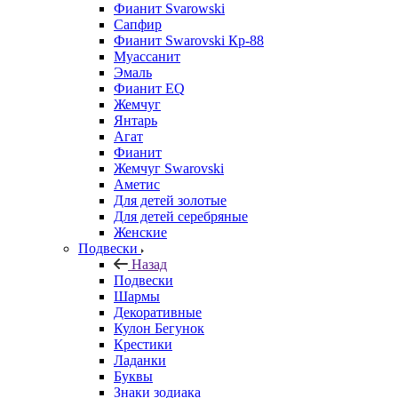
Фианит Svarowski
Сапфир
Фианит Swarovski Кр-88
Муассанит
Эмаль
Фианит EQ
Жемчуг
Янтарь
Агат
Фианит
Жемчуг Swarovski
Аметис
Для детей золотые
Для детей серебряные
Женские
Подвески
Назад
Подвески
Шармы
Декоративные
Кулон Бегунок
Крестики
Ладанки
Буквы
Знаки зодиака