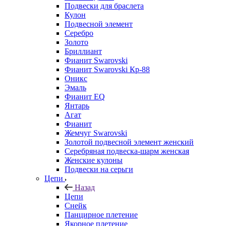
Подвески для браслета
Кулон
Подвесной элемент
Серебро
Золото
Бриллиант
Фианит Swarovski
Фианит Swarovski Кр-88
Оникс
Эмаль
Фианит EQ
Янтарь
Агат
Фианит
Жемчуг Swarovski
Золотой подвесной элемент женcкий
Серебряная подвеска-шарм женская
Женские кулоны
Подвески на серьги
Цепи
Назад
Цепи
Снейк
Панцирное плетение
Якорное плетение