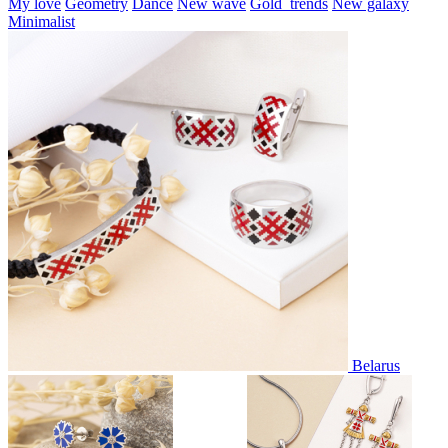
My love
Geometry
Dance
New wave
Gold_trends
New galaxy
Minimalist
Belarus