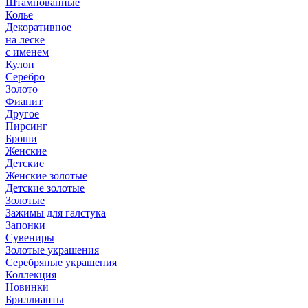
Штампованные
Колье
Декоративное
на леске
с именем
Кулон
Серебро
Золото
Фианит
Другое
Пирсинг
Броши
Женские
Детские
Женские золотые
Детские золотые
Золотые
Зажимы для галстука
Запонки
Сувениры
Золотые украшения
Серебряные украшения
Коллекция
Новинки
Бриллианты