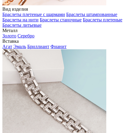
Вид изделия
Браслеты плетеные с шармами
Браслеты штампованные
Браслеты на нити
Браслеты станочные
Браслеты плетеные
Браслеты литьевые
Металл
Золото
Серебро
Вставка
Агат
Эмаль
Бриллиант
Фианит