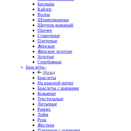
Бисмарк
Кайзер
Волна
Штампованные
Шнурок кожаный
Прочее
Станочные
Плетеные
Женские
Женские золотые
Золотые
Серебряные
Браслеты
Назад
Браслеты
На красной нитке
Браслеты с шармами
Кожаные
Текстильные
Литьевые
Рамзес
Лайм
Роза
Жесткие
Плетеные с шармами