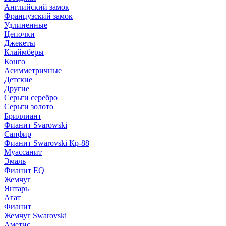
Английский замок
Французский замок
Удлиненные
Цепочки
Джекеты
Клаймберы
Конго
Асимметричные
Детские
Другие
Серьги серебро
Серьги золото
Бриллиант
Фианит Svarowski
Сапфир
Фианит Swarovski Кр-88
Муассанит
Эмаль
Фианит EQ
Жемчуг
Янтарь
Агат
Фианит
Жемчуг Swarovski
Аметис