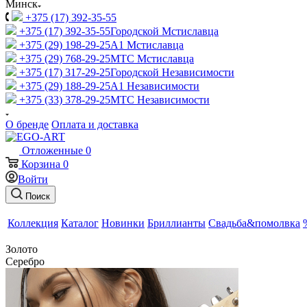
Минск
+375 (17) 392-35-55
+375 (17) 392-35-55
Городской Мстиславца
+375 (29) 198-29-25
A1 Мстиславца
+375 (29) 768-29-25
МТС Мстиславца
+375 (17) 317-29-25
Городской Независимости
+375 (29) 188-29-25
A1 Независимости
+375 (33) 378-29-25
МТС Независимости
О бренде
Оплата и доставка
Отложенные
0
Корзина
0
Войти
Поиск
Коллекция
Каталог
Новинки
Бриллианты
Свадьба&помолвка
Золото
Серебро