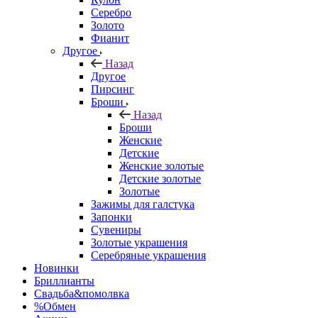
Серебро
Золото
Фианит
Другое
Назад
Другое
Пирсинг
Броши
Назад
Броши
Женские
Детские
Женские золотые
Детские золотые
Золотые
Зажимы для галстука
Запонки
Сувениры
Золотые украшения
Серебряные украшения
Новинки
Бриллианты
Свадьба&помолвка
%Обмен