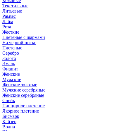
Кожаные
Текстильные
Литьевые
Рамзес
Лайм
Роза
Жесткие
Плетеные с шармами
На черной нитке
Плетеные
Серебро
Золото
Эмаль
Фианит
Женские
Мужские
Женские золотые
Мужские серебряные
Женские серебряные
Снейк
Панцирное плетение
Якорное плетение
Бисмарк
Кайзер
Волна