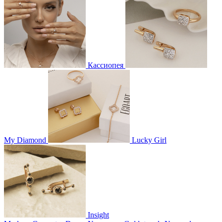
Кассиопея
My Diamond
Lucky Girl
Insight