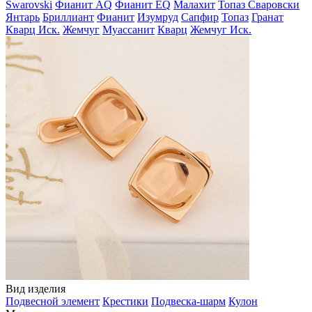
Swarovski
Фианит AQ
Фианит EQ
Малахит
Топаз Сваровски
Янтарь
Бриллиант
Фианит
Изумруд
Сапфир
Топаз
Гранат
Кварц Иск.
Жемчуг
Муассанит
Кварц
Жемчуг Иск.
Вид изделия
Подвесной элемент
Крестики
Подвеска-шарм
Кулон