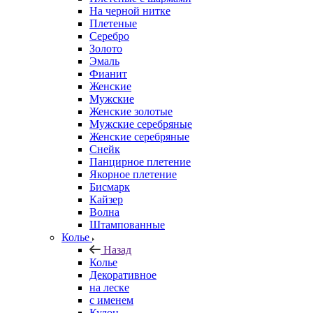
На черной нитке
Плетеные
Серебро
Золото
Эмаль
Фианит
Женские
Мужские
Женские золотые
Мужские серебряные
Женские серебряные
Снейк
Панцирное плетение
Якорное плетение
Бисмарк
Кайзер
Волна
Штампованные
Колье
Назад
Колье
Декоративное
на леске
с именем
Кулон