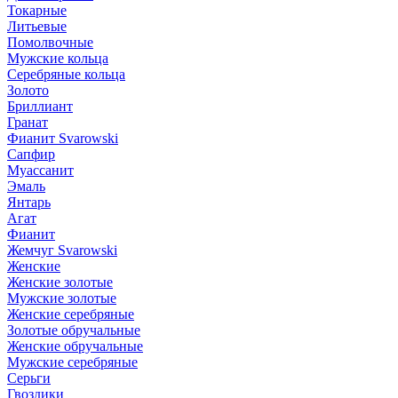
Токарные
Литьевые
Помолвочные
Мужские кольца
Серебряные кольца
Золото
Бриллиант
Гранат
Фианит Svarowski
Сапфир
Муассанит
Эмаль
Янтарь
Агат
Фианит
Жемчуг Svarowski
Женские
Женские золотые
Мужские золотые
Женские серебряные
Золотые обручальные
Женские обручальные
Мужские серебряные
Серьги
Гвоздики