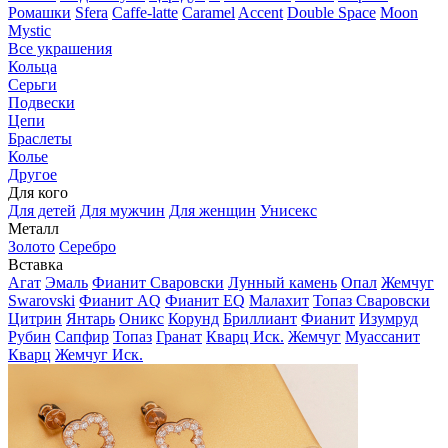
Ромашки
Sfera
Caffe-latte
Caramel
Accent
Double Space
Moon
Mystic
Все украшения
Кольца
Серьги
Подвески
Цепи
Браслеты
Колье
Другое
Для кого
Для детей
Для мужчин
Для женщин
Унисекс
Металл
Золото
Серебро
Вставка
Агат
Эмаль
Фианит Сваровски
Лунный камень
Опал
Жемчуг
Swarovski
Фианит AQ
Фианит EQ
Малахит
Топаз Сваровски
Цитрин
Янтарь
Оникс
Корунд
Бриллиант
Фианит
Изумруд
Рубин
Сапфир
Топаз
Гранат
Кварц Иск.
Жемчуг
Муассанит
Кварц
Жемчуг Иск.