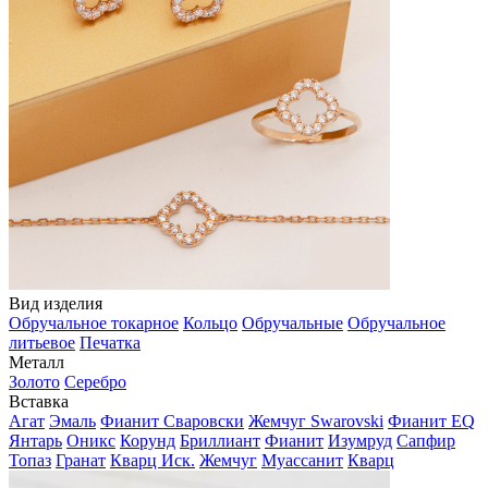
Вид изделия
Обручальное токарное
Кольцо
Обручальные
Обручальное
литьевое
Печатка
Металл
Золото
Серебро
Вставка
Агат
Эмаль
Фианит Сваровски
Жемчуг Swarovski
Фианит EQ
Янтарь
Оникс
Корунд
Бриллиант
Фианит
Изумруд
Сапфир
Топаз
Гранат
Кварц Иск.
Жемчуг
Муассанит
Кварц