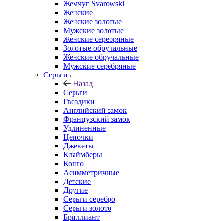
Жемчуг Svarowski
Женские
Женские золотые
Мужские золотые
Женские серебряные
Золотые обручальные
Женские обручальные
Мужские серебряные
Серьги
Назад
Серьги
Гвоздики
Английский замок
Французский замок
Удлиненные
Цепочки
Джекеты
Клаймберы
Конго
Асимметричные
Детские
Другие
Серьги серебро
Серьги золото
Бриллиант