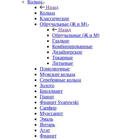
Кольца
Назад
Кольца
Классические
Обручальные (Ж и М)
Назад
Обручальные (Ж и М)
Гладкие
Комбинированные
Дизайнерские
Токарные
Литьевые
Помолвочные
Мужские кольца
Серебряные кольца
Золото
Бриллиант
Гранат
Фианит Svarowski
Сапфир
Муассанит
Эмаль
Янтарь
Агат
Фианит