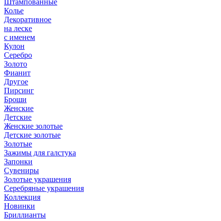
Штампованные
Колье
Декоративное
на леске
с именем
Кулон
Серебро
Золото
Фианит
Другое
Пирсинг
Броши
Женские
Детские
Женские золотые
Детские золотые
Золотые
Зажимы для галстука
Запонки
Сувениры
Золотые украшения
Серебряные украшения
Коллекция
Новинки
Бриллианты