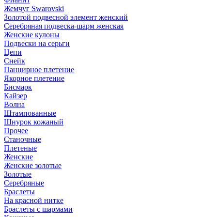
Жемчуг Swarovski
Золотой подвесной элемент женcкий
Серебряная подвеска-шарм женская
Женские кулоны
Подвески на серьги
Цепи
Снейк
Панцирное плетение
Якорное плетение
Бисмарк
Кайзер
Волна
Штампованные
Шнурок кожаный
Прочее
Станочные
Плетеные
Женские
Женские золотые
Золотые
Серебряные
Браслеты
На красной нитке
Браслеты с шармами