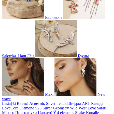
Васильки
Salomka
Наш Лён
Буслы
Maki
New
wave
Lastaўki
Кветкі
Асветнiк
Silver trends
Шифры
ART
Каляда
LoveCore
Diamond 925
Silver Geometry
Wild West
Love Safari
Mexico
Подсолнухи
Цар-дуб
Ў
4 elements
Snake
Kupalle