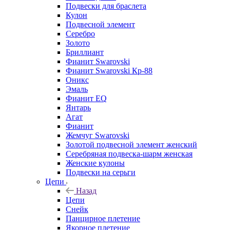
Подвески для браслета
Кулон
Подвесной элемент
Серебро
Золото
Бриллиант
Фианит Swarovski
Фианит Swarovski Кр-88
Оникс
Эмаль
Фианит EQ
Янтарь
Агат
Фианит
Жемчуг Swarovski
Золотой подвесной элемент женcкий
Серебряная подвеска-шарм женская
Женские кулоны
Подвески на серьги
Цепи
Назад
Цепи
Снейк
Панцирное плетение
Якорное плетение