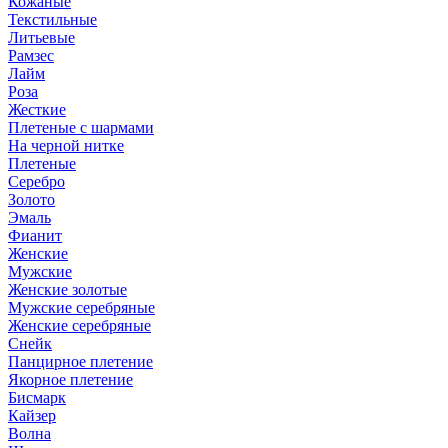
Кожаные
Текстильные
Литьевые
Рамзес
Лайм
Роза
Жесткие
Плетеные с шармами
На черной нитке
Плетеные
Серебро
Золото
Эмаль
Фианит
Женские
Мужские
Женские золотые
Мужские серебряные
Женские серебряные
Снейк
Панцирное плетение
Якорное плетение
Бисмарк
Кайзер
Волна