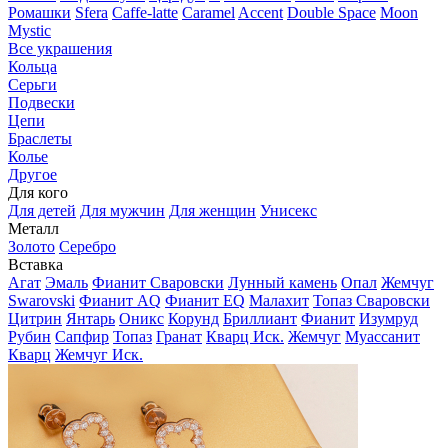
Ромашки
Sfera
Caffe-latte
Caramel
Accent
Double Space
Moon
Mystic
Все украшения
Кольца
Серьги
Подвески
Цепи
Браслеты
Колье
Другое
Для кого
Для детей
Для мужчин
Для женщин
Унисекс
Металл
Золото
Серебро
Вставка
Агат
Эмаль
Фианит Сваровски
Лунный камень
Опал
Жемчуг
Swarovski
Фианит AQ
Фианит EQ
Малахит
Топаз Сваровски
Цитрин
Янтарь
Оникс
Корунд
Бриллиант
Фианит
Изумруд
Рубин
Сапфир
Топаз
Гранат
Кварц Иск.
Жемчуг
Муассанит
Кварц
Жемчуг Иск.