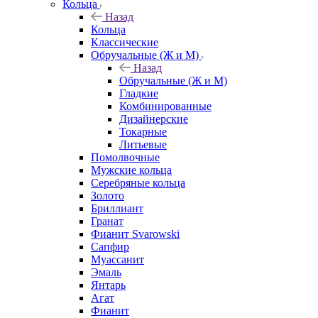
Кольца
Назад
Кольца
Классические
Обручальные (Ж и М)
Назад
Обручальные (Ж и М)
Гладкие
Комбинированные
Дизайнерские
Токарные
Литьевые
Помолвочные
Мужские кольца
Серебряные кольца
Золото
Бриллиант
Гранат
Фианит Svarowski
Сапфир
Муассанит
Эмаль
Янтарь
Агат
Фианит