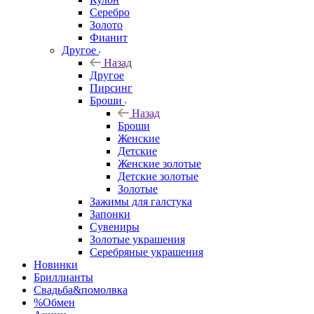
Серебро
Золото
Фианит
Другое
Назад
Другое
Пирсинг
Броши
Назад
Броши
Женские
Детские
Женские золотые
Детские золотые
Золотые
Зажимы для галстука
Запонки
Сувениры
Золотые украшения
Серебряные украшения
Новинки
Бриллианты
Свадьба&помолвка
%Обмен