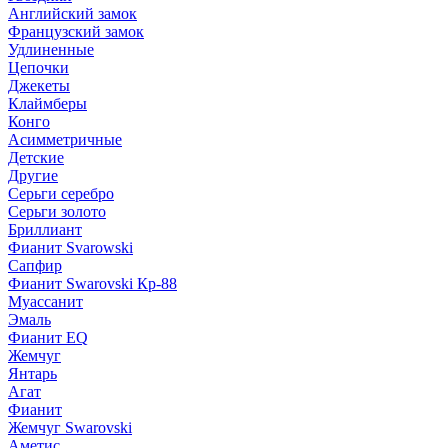
Английский замок
Французский замок
Удлиненные
Цепочки
Джекеты
Клаймберы
Конго
Асимметричные
Детские
Другие
Серьги серебро
Серьги золото
Бриллиант
Фианит Svarowski
Сапфир
Фианит Swarovski Кр-88
Муассанит
Эмаль
Фианит EQ
Жемчуг
Янтарь
Агат
Фианит
Жемчуг Swarovski
Аметис