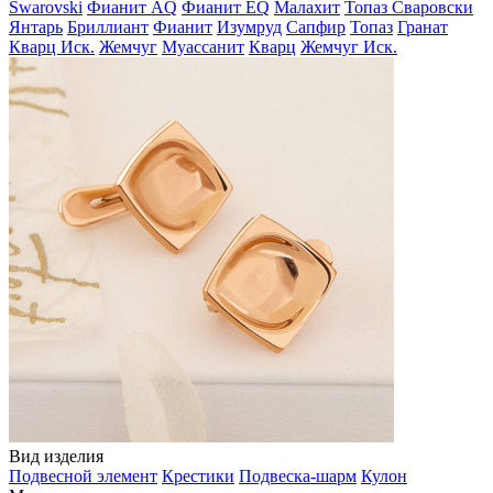
Swarovski
Фианит AQ
Фианит EQ
Малахит
Топаз Сваровски
Янтарь
Бриллиант
Фианит
Изумруд
Сапфир
Топаз
Гранат
Кварц Иск.
Жемчуг
Муассанит
Кварц
Жемчуг Иск.
Вид изделия
Подвесной элемент
Крестики
Подвеска-шарм
Кулон