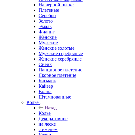
На черной нитке
Плетеные
Серебро
Золото
Эмаль
Фианит
Женские
Мужские
Женские золотые
Мужские серебряные
Женские серебряные
Снейк
Панцирное плетение
Якорное плетение
Бисмарк
Кайзер
Волна
Штампованные
Колье
Назад
Колье
Декоративное
на леске
с именем
Кулон