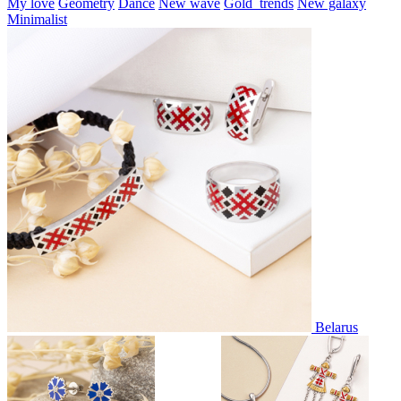
My love
Geometry
Dance
New wave
Gold_trends
New galaxy
Minimalist
Belarus