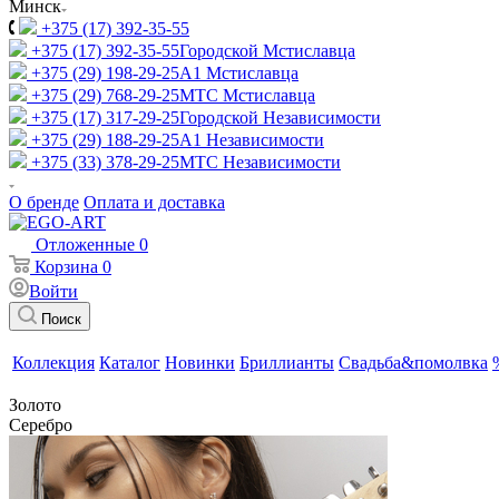
Минск
+375 (17) 392-35-55
+375 (17) 392-35-55
Городской Мстиславца
+375 (29) 198-29-25
A1 Мстиславца
+375 (29) 768-29-25
МТС Мстиславца
+375 (17) 317-29-25
Городской Независимости
+375 (29) 188-29-25
A1 Независимости
+375 (33) 378-29-25
МТС Независимости
О бренде
Оплата и доставка
Отложенные
0
Корзина
0
Войти
Поиск
Коллекция
Каталог
Новинки
Бриллианты
Свадьба&помолвка
Золото
Серебро