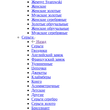
Жемчуг Svarowski
Женские
Женские золотые
Мужские золотые
Женские серебряные
Золотые обручальные
Женские обручальные
Мужские серебряные
Серьги
Назад
Серьги
Гвоздики
Английский замок
Французский замок
Удлиненные
Цепочки
Джекеты
Клаймберы
Конго
Асимметричные
Детские
Другие
Серьги серебро
Серьги золото
Бриллиант