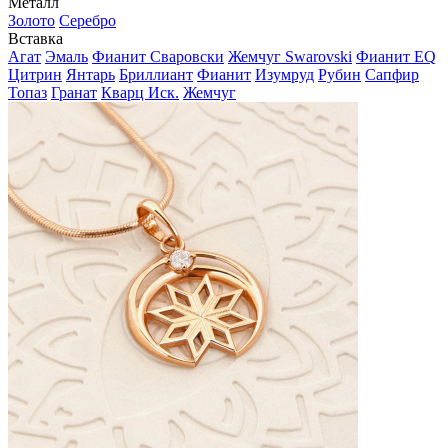
Металл
Золото
Серебро
Вставка
Агат
Эмаль
Фианит Сваровски
Жемчуг Swarovski
Фианит EQ
Цитрин
Янтарь
Бриллиант
Фианит
Изумруд
Рубин
Сапфир
Топаз
Гранат
Кварц Иск.
Жемчуг