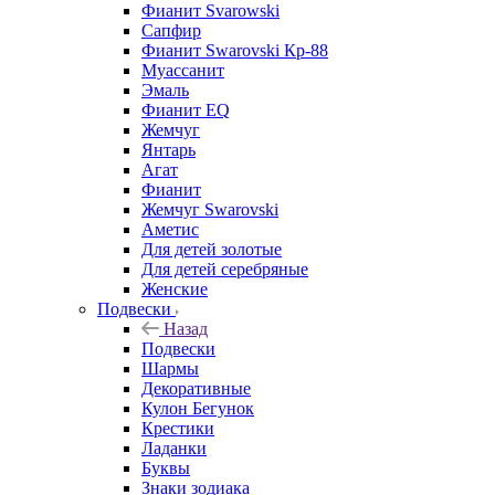
Фианит Svarowski
Сапфир
Фианит Swarovski Кр-88
Муассанит
Эмаль
Фианит EQ
Жемчуг
Янтарь
Агат
Фианит
Жемчуг Swarovski
Аметис
Для детей золотые
Для детей серебряные
Женские
Подвески
Назад
Подвески
Шармы
Декоративные
Кулон Бегунок
Крестики
Ладанки
Буквы
Знаки зодиака