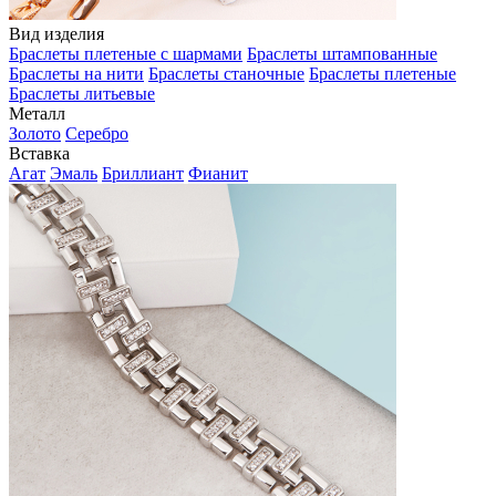
Вид изделия
Браслеты плетеные с шармами
Браслеты штампованные
Браслеты на нити
Браслеты станочные
Браслеты плетеные
Браслеты литьевые
Металл
Золото
Серебро
Вставка
Агат
Эмаль
Бриллиант
Фианит