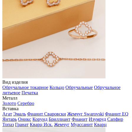
Вид изделия
Обручальное токарное
Кольцо
Обручальные
Обручальное
литьевое
Печатка
Металл
Золото
Серебро
Вставка
Агат
Эмаль
Фианит Сваровски
Жемчуг Swarovski
Фианит EQ
Янтарь
Оникс
Корунд
Бриллиант
Фианит
Изумруд
Сапфир
Топаз
Гранат
Кварц Иск.
Жемчуг
Муассанит
Кварц