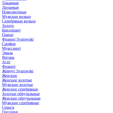
Токарные
Литьевые
Помолвочные
Мужские кольца
Серебряные кольца
Золото
Бриллиант
Гранат
Фианит Svarowski
Сапфир
Муассанит
Эмаль
Янтарь
Агат
Фианит
Жемчуг Svarowski
Женские
Женские золотые
Мужские золотые
Женские серебряные
Золотые обручальные
Женские обручальные
Мужские серебряные
Серьги
Гвоздики