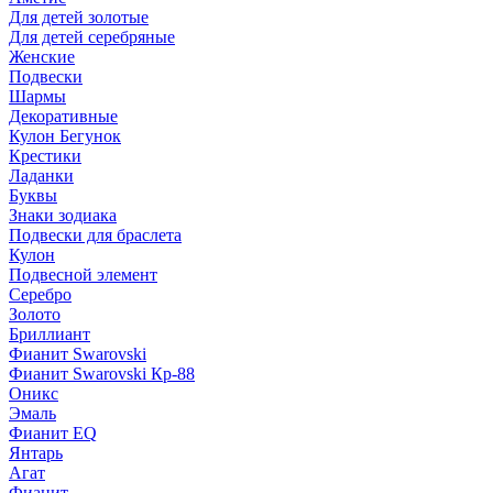
Для детей золотые
Для детей серебряные
Женские
Подвески
Шармы
Декоративные
Кулон Бегунок
Крестики
Ладанки
Буквы
Знаки зодиака
Подвески для браслета
Кулон
Подвесной элемент
Серебро
Золото
Бриллиант
Фианит Swarovski
Фианит Swarovski Кр-88
Оникс
Эмаль
Фианит EQ
Янтарь
Агат
Фианит