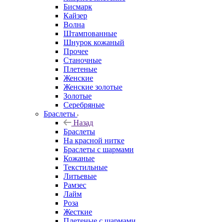
Бисмарк
Кайзер
Волна
Штампованные
Шнурок кожаный
Прочее
Станочные
Плетеные
Женские
Женские золотые
Золотые
Серебряные
Браслеты
Назад
Браслеты
На красной нитке
Браслеты с шармами
Кожаные
Текстильные
Литьевые
Рамзес
Лайм
Роза
Жесткие
Плетеные с шармами