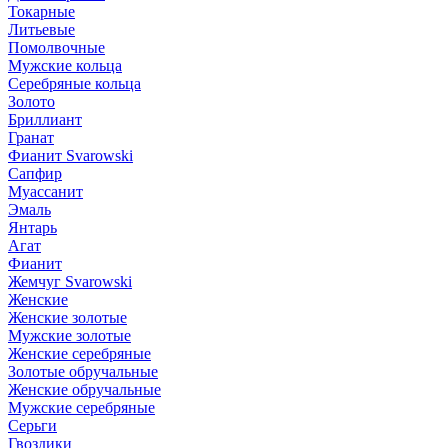
Токарные
Литьевые
Помолвочные
Мужские кольца
Серебряные кольца
Золото
Бриллиант
Гранат
Фианит Svarowski
Сапфир
Муассанит
Эмаль
Янтарь
Агат
Фианит
Жемчуг Svarowski
Женские
Женские золотые
Мужские золотые
Женские серебряные
Золотые обручальные
Женские обручальные
Мужские серебряные
Серьги
Гвоздики