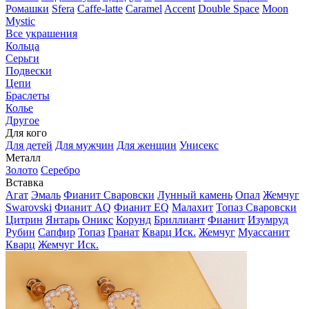
Ромашки
Sfera
Caffe-latte
Caramel
Accent
Double Space
Moon
Mystic
Все украшения
Кольца
Серьги
Подвески
Цепи
Браслеты
Колье
Другое
Для кого
Для детей
Для мужчин
Для женщин
Унисекс
Металл
Золото
Серебро
Вставка
Агат
Эмаль
Фианит Сваровски
Лунный камень
Опал
Жемчуг
Swarovski
Фианит AQ
Фианит EQ
Малахит
Топаз Сваровски
Цитрин
Янтарь
Оникс
Корунд
Бриллиант
Фианит
Изумруд
Рубин
Сапфир
Топаз
Гранат
Кварц Иск.
Жемчуг
Муассанит
Кварц
Жемчуг Иск.