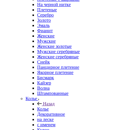
На черной нитке
Плетеные
Серебро
Золото
Эмаль
Фианит
Женские
Мужские
Женские золотые
Мужские серебряные
Женские серебряные
Снейк
Панцирное плетение
Якорное плетение
Бисмарк
Кайзер
Волна
Штампованные
Колье
Назад
Колье
Декоративное
на леске
с именем
Кулон