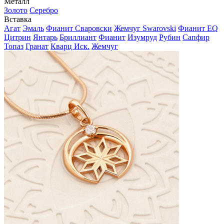
Металл
Золото
Серебро
Вставка
Агат
Эмаль
Фианит Сваровски
Жемчуг Swarovski
Фианит EQ
Цитрин
Янтарь
Бриллиант
Фианит
Изумруд
Рубин
Сапфир
Топаз
Гранат
Кварц Иск.
Жемчуг