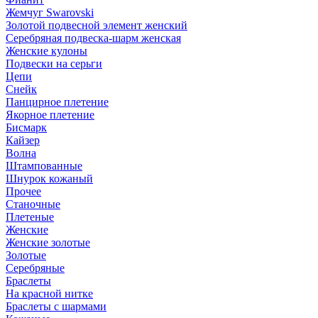
Жемчуг Swarovski
Золотой подвесной элемент женcкий
Серебряная подвеска-шарм женская
Женские кулоны
Подвески на серьги
Цепи
Снейк
Панцирное плетение
Якорное плетение
Бисмарк
Кайзер
Волна
Штампованные
Шнурок кожаный
Прочее
Станочные
Плетеные
Женские
Женские золотые
Золотые
Серебряные
Браслеты
На красной нитке
Браслеты с шармами