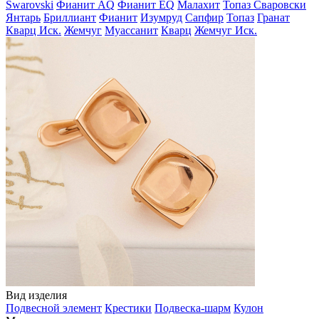
Swarovski
Фианит AQ
Фианит EQ
Малахит
Топаз Сваровски
Янтарь
Бриллиант
Фианит
Изумруд
Сапфир
Топаз
Гранат
Кварц Иск.
Жемчуг
Муассанит
Кварц
Жемчуг Иск.
Вид изделия
Подвесной элемент
Крестики
Подвеска-шарм
Кулон