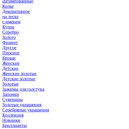
Штампованные
Колье
Декоративное
на леске
с именем
Кулон
Серебро
Золото
Фианит
Другое
Пирсинг
Броши
Женские
Детские
Женские золотые
Детские золотые
Золотые
Зажимы для галстука
Запонки
Сувениры
Золотые украшения
Серебряные украшения
Коллекция
Новинки
Бриллианты