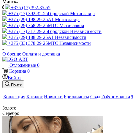
Минск
+375 (17) 392-35-55
+375 (17) 392-35-55
Городской Мстиславца
+375 (29) 198-29-25
A1 Мстиславца
+375 (29) 768-29-25
МТС Мстиславца
+375 (17) 317-29-25
Городской Независимости
+375 (29) 188-29-25
A1 Независимости
+375 (33) 378-29-25
МТС Независимости
О бренде
Оплата и доставка
Отложенные
0
Корзина
0
Войти
Поиск
Коллекция
Каталог
Новинки
Бриллианты
Свадьба&помолвка
Золото
Серебро