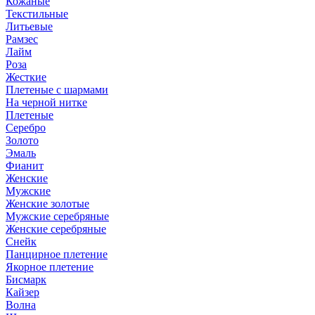
Кожаные
Текстильные
Литьевые
Рамзес
Лайм
Роза
Жесткие
Плетеные с шармами
На черной нитке
Плетеные
Серебро
Золото
Эмаль
Фианит
Женские
Мужские
Женские золотые
Мужские серебряные
Женские серебряные
Снейк
Панцирное плетение
Якорное плетение
Бисмарк
Кайзер
Волна