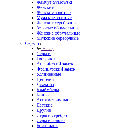
Жемчуг Svarowski
Женские
Женские золотые
Мужские золотые
Женские серебряные
Золотые обручальные
Женские обручальные
Мужские серебряные
Серьги
Назад
Серьги
Гвоздики
Английский замок
Французский замок
Удлиненные
Цепочки
Джекеты
Клаймберы
Конго
Асимметричные
Детские
Другие
Серьги серебро
Серьги золото
Бриллиант