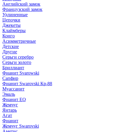
Английский замок
Французский замок
Удлиненные
Цепочки
Джекеты
Клаймберы
Конго
Асимметричные
Детские
Другие
Серьги серебро
Серьги золото
Бриллиант
Фианит Svarowski
Сапфир
Фианит Swarovski Кр-88
Муассанит
Эмаль
Фианит EQ
Жемчуг
Янтарь
Агат
Фианит
Жемчуг Swarovski
Аметис