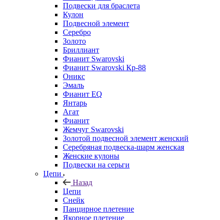
Подвески для браслета
Кулон
Подвесной элемент
Серебро
Золото
Бриллиант
Фианит Swarovski
Фианит Swarovski Кр-88
Оникс
Эмаль
Фианит EQ
Янтарь
Агат
Фианит
Жемчуг Swarovski
Золотой подвесной элемент женcкий
Серебряная подвеска-шарм женская
Женские кулоны
Подвески на серьги
Цепи
Назад
Цепи
Снейк
Панцирное плетение
Якорное плетение