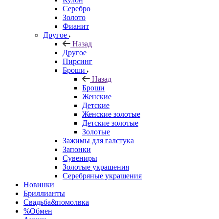
Серебро
Золото
Фианит
Другое
Назад
Другое
Пирсинг
Броши
Назад
Броши
Женские
Детские
Женские золотые
Детские золотые
Золотые
Зажимы для галстука
Запонки
Сувениры
Золотые украшения
Серебряные украшения
Новинки
Бриллианты
Свадьба&помолвка
%Обмен