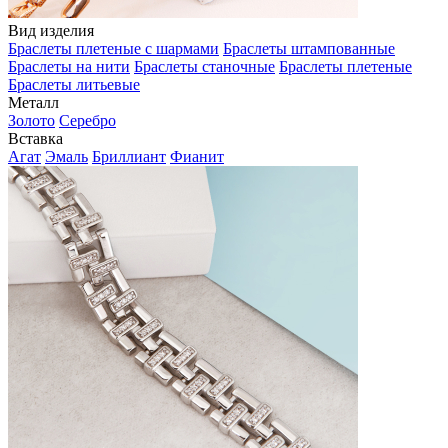
Вид изделия
Браслеты плетеные с шармами
Браслеты штампованные
Браслеты на нити
Браслеты станочные
Браслеты плетеные
Браслеты литьевые
Металл
Золото
Серебро
Вставка
Агат
Эмаль
Бриллиант
Фианит