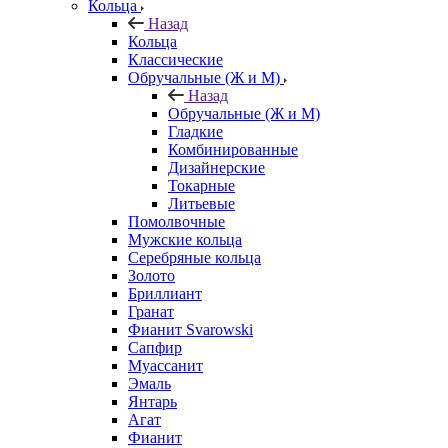
Кольца
Назад
Кольца
Классические
Обручальные (Ж и М)
Назад
Обручальные (Ж и М)
Гладкие
Комбинированные
Дизайнерские
Токарные
Литьевые
Помолвочные
Мужские кольца
Серебряные кольца
Золото
Бриллиант
Гранат
Фианит Svarowski
Сапфир
Муассанит
Эмаль
Янтарь
Агат
Фианит