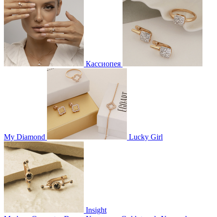
Кассиопея
My Diamond
Lucky Girl
Insight