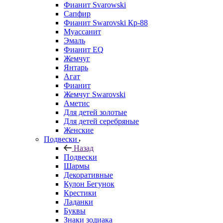
Фианит Svarowski
Сапфир
Фианит Swarovski Кр-88
Муассанит
Эмаль
Фианит EQ
Жемчуг
Янтарь
Агат
Фианит
Жемчуг Swarovski
Аметис
Для детей золотые
Для детей серебряные
Женские
Подвески
Назад
Подвески
Шармы
Декоративные
Кулон Бегунок
Крестики
Ладанки
Буквы
Знаки зодиака