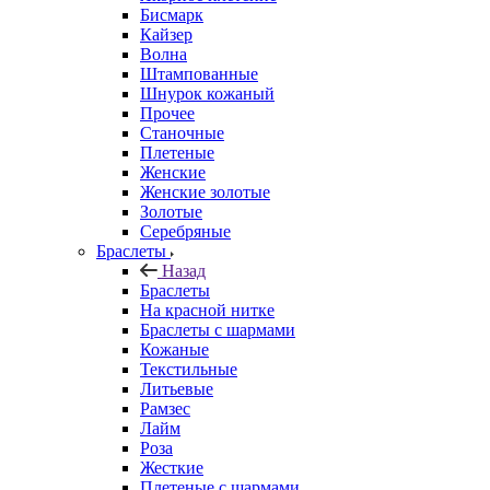
Бисмарк
Кайзер
Волна
Штампованные
Шнурок кожаный
Прочее
Станочные
Плетеные
Женские
Женские золотые
Золотые
Серебряные
Браслеты
Назад
Браслеты
На красной нитке
Браслеты с шармами
Кожаные
Текстильные
Литьевые
Рамзес
Лайм
Роза
Жесткие
Плетеные с шармами