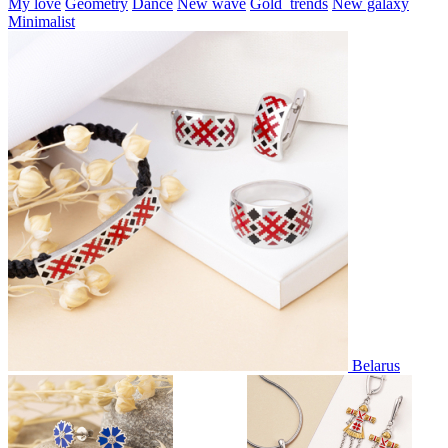
My love
Geometry
Dance
New wave
Gold_trends
New galaxy
Minimalist
Belarus