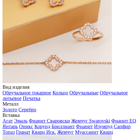
Вид изделия
Обручальное токарное
Кольцо
Обручальные
Обручальное
литьевое
Печатка
Металл
Золото
Серебро
Вставка
Агат
Эмаль
Фианит Сваровски
Жемчуг Swarovski
Фианит EQ
Янтарь
Оникс
Корунд
Бриллиант
Фианит
Изумруд
Сапфир
Топаз
Гранат
Кварц Иск.
Жемчуг
Муассанит
Кварц