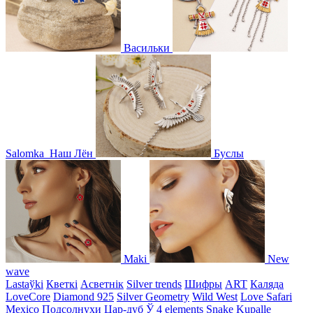
Васильки
Salomka
Наш Лён
Буслы
Maki
New
wave
Lastaўki
Кветкі
Асветнiк
Silver trends
Шифры
ART
Каляда
LoveCore
Diamond 925
Silver Geometry
Wild West
Love Safari
Mexico
Подсолнухи
Цар-дуб
Ў
4 elements
Snake
Kupalle