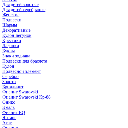
Для детей золотые
Для детей серебряные
Женские
Подвески
Шармы
Декоративные
Кулон Бегунок
Крестики
Ладанки
Буквы
Знаки зодиака
Подвески для браслета
Кулон
Подвесной элемент
Серебро
Золото
Бриллиант
Фианит Swarovski
Фианит Swarovski Кр-88
Оникс
Эмаль
Фианит EQ
Янтарь
Агат
Фианит