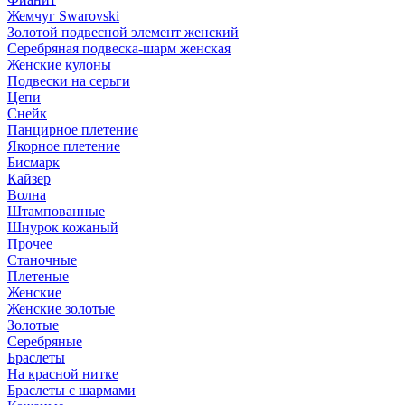
Жемчуг Swarovski
Золотой подвесной элемент женcкий
Серебряная подвеска-шарм женская
Женские кулоны
Подвески на серьги
Цепи
Снейк
Панцирное плетение
Якорное плетение
Бисмарк
Кайзер
Волна
Штампованные
Шнурок кожаный
Прочее
Станочные
Плетеные
Женские
Женские золотые
Золотые
Серебряные
Браслеты
На красной нитке
Браслеты с шармами