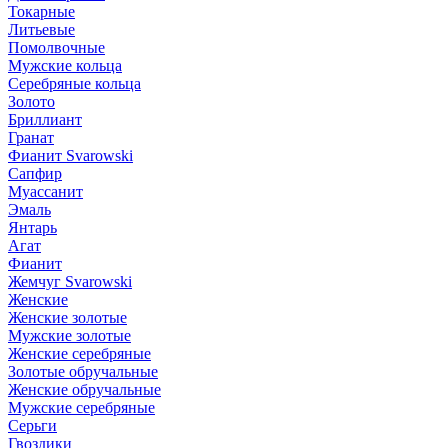
Токарные
Литьевые
Помолвочные
Мужские кольца
Серебряные кольца
Золото
Бриллиант
Гранат
Фианит Svarowski
Сапфир
Муассанит
Эмаль
Янтарь
Агат
Фианит
Жемчуг Svarowski
Женские
Женские золотые
Мужские золотые
Женские серебряные
Золотые обручальные
Женские обручальные
Мужские серебряные
Серьги
Гвоздики