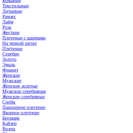
Кожаные
Текстильные
Литьевые
Рамзес
Лайм
Роза
Жесткие
Плетеные с шармами
На черной нитке
Плетеные
Серебро
Золото
Эмаль
Фианит
Женские
Мужские
Женские золотые
Мужские серебряные
Женские серебряные
Снейк
Панцирное плетение
Якорное плетение
Бисмарк
Кайзер
Волна