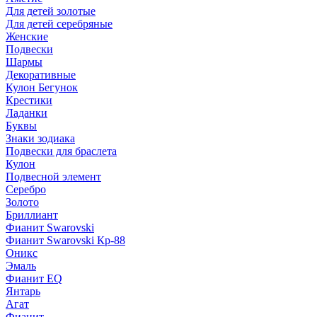
Для детей золотые
Для детей серебряные
Женские
Подвески
Шармы
Декоративные
Кулон Бегунок
Крестики
Ладанки
Буквы
Знаки зодиака
Подвески для браслета
Кулон
Подвесной элемент
Серебро
Золото
Бриллиант
Фианит Swarovski
Фианит Swarovski Кр-88
Оникс
Эмаль
Фианит EQ
Янтарь
Агат
Фианит