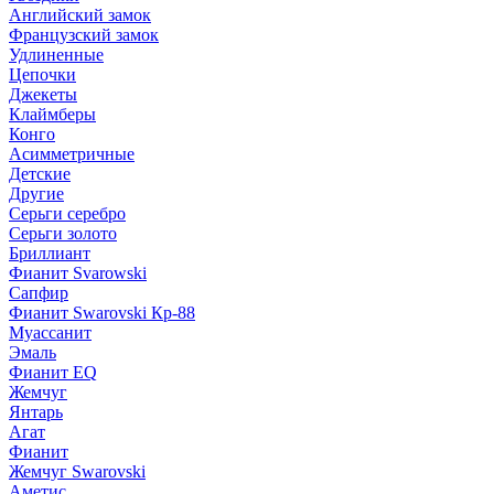
Английский замок
Французский замок
Удлиненные
Цепочки
Джекеты
Клаймберы
Конго
Асимметричные
Детские
Другие
Серьги серебро
Серьги золото
Бриллиант
Фианит Svarowski
Сапфир
Фианит Swarovski Кр-88
Муассанит
Эмаль
Фианит EQ
Жемчуг
Янтарь
Агат
Фианит
Жемчуг Swarovski
Аметис