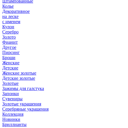
Штампованные
Колье
Декоративное
на леске
с именем
Кулон
Серебро
Золото
Фианит
Другое
Пирсинг
Броши
Женские
Детские
Женские золотые
Детские золотые
Золотые
Зажимы для галстука
Запонки
Сувениры
Золотые украшения
Серебряные украшения
Коллекция
Новинки
Бриллианты