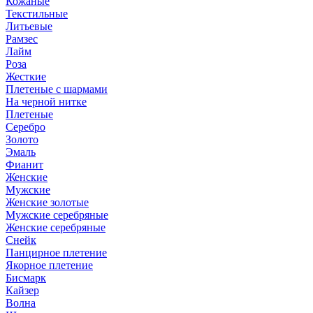
Кожаные
Текстильные
Литьевые
Рамзес
Лайм
Роза
Жесткие
Плетеные с шармами
На черной нитке
Плетеные
Серебро
Золото
Эмаль
Фианит
Женские
Мужские
Женские золотые
Мужские серебряные
Женские серебряные
Снейк
Панцирное плетение
Якорное плетение
Бисмарк
Кайзер
Волна