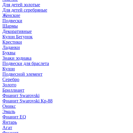
Для детей золотые
Для детей серебряные
Женские
Подвески
Шармы
Декоративные
Кулон Бегунок
Крестики
Ладанки
Буквы
Знаки зодиака
Подвески для браслета
Кулон
Подвесной элемент
Серебро
Золото
Бриллиант
Фианит Swarovski
Фианит Swarovski Кр-88
Оникс
Эмаль
Фианит EQ
Янтарь
Агат
Фианит