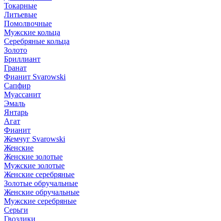
Токарные
Литьевые
Помолвочные
Мужские кольца
Серебряные кольца
Золото
Бриллиант
Гранат
Фианит Svarowski
Сапфир
Муассанит
Эмаль
Янтарь
Агат
Фианит
Жемчуг Svarowski
Женские
Женские золотые
Мужские золотые
Женские серебряные
Золотые обручальные
Женские обручальные
Мужские серебряные
Серьги
Гвоздики