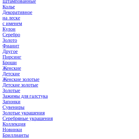
Штампованные
Колье
Декоративное
на леске
с именем
Кулон
Серебро
Золото
Фианит
Другое
Пирсинг
Броши
Женские
Детские
Женские золотые
Детские золотые
Золотые
Зажимы для галстука
Запонки
Сувениры
Золотые украшения
Серебряные украшения
Коллекция
Новинки
Бриллианты