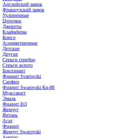
Английский замок
Французский замок
Удлиненные
Цепочки
Джекеты
Клаймберы
Конго
Асимметричные
Детские
Другие
Серьги серебро
Серьги золото
Бриллиант
Фианит Svarowski
Сапфир
Фианит Swarovski Кр-88
Муассанит
Эмаль
Фианит EQ
Жемчуг
Янтарь
Агат
Фианит
Жемчуг Swarovski
Аметис