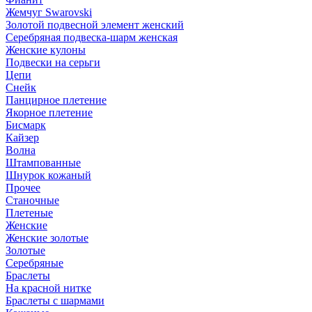
Жемчуг Swarovski
Золотой подвесной элемент женcкий
Серебряная подвеска-шарм женская
Женские кулоны
Подвески на серьги
Цепи
Снейк
Панцирное плетение
Якорное плетение
Бисмарк
Кайзер
Волна
Штампованные
Шнурок кожаный
Прочее
Станочные
Плетеные
Женские
Женские золотые
Золотые
Серебряные
Браслеты
На красной нитке
Браслеты с шармами