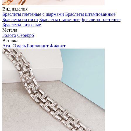
Вид изделия
Браслеты плетеные с шармами
Браслеты штампованные
Браслеты на нити
Браслеты станочные
Браслеты плетеные
Браслеты литьевые
Металл
Золото
Серебро
Вставка
Агат
Эмаль
Бриллиант
Фианит