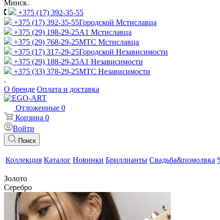
Минск
+375 (17) 392-35-55
+375 (17) 392-35-55
Городской Мстиславца
+375 (29) 198-29-25
A1 Мстиславца
+375 (29) 768-29-25
МТС Мстиславца
+375 (17) 317-29-25
Городской Независимости
+375 (29) 188-29-25
A1 Независимости
+375 (33) 378-29-25
МТС Независимости
О бренде
Оплата и доставка
Отложенные
0
Корзина
0
Войти
Поиск
Коллекция
Каталог
Новинки
Бриллианты
Свадьба&помолвка
Золото
Серебро