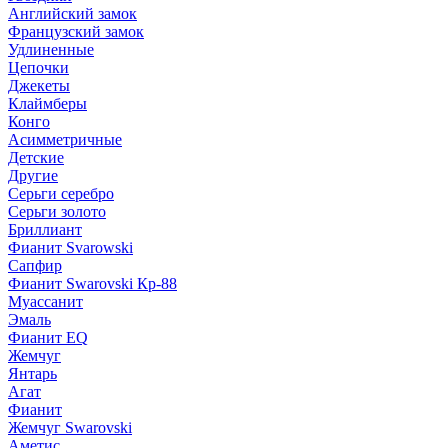
Английский замок
Французский замок
Удлиненные
Цепочки
Джекеты
Клаймберы
Конго
Асимметричные
Детские
Другие
Серьги серебро
Серьги золото
Бриллиант
Фианит Svarowski
Сапфир
Фианит Swarovski Кр-88
Муассанит
Эмаль
Фианит EQ
Жемчуг
Янтарь
Агат
Фианит
Жемчуг Swarovski
Аметис