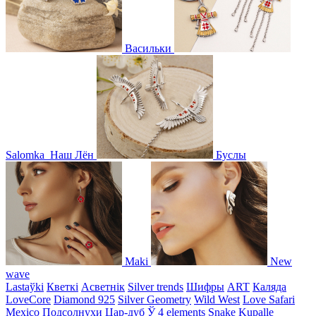
Васильки
Salomka
Наш Лён
Буслы
Maki
New
wave
Lastaўki
Кветкі
Асветнiк
Silver trends
Шифры
ART
Каляда
LoveCore
Diamond 925
Silver Geometry
Wild West
Love Safari
Mexico
Подсолнухи
Цар-дуб
Ў
4 elements
Snake
Kupalle