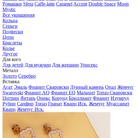
Ромашки
Sfera
Caffe-latte
Caramel
Accent
Double Space
Moon
Mystic
Все украшения
Кольца
Серьги
Подвески
Цепи
Браслеты
Колье
Другое
Для кого
Для детей
Для мужчин
Для женщин
Унисекс
Металл
Золото
Серебро
Вставка
Агат
Эмаль
Фианит Сваровски
Лунный камень
Опал
Жемчуг
Swarovski
Фианит AQ
Фианит EQ
Малахит
Топаз Сваровски
Цитрин
Янтарь
Оникс
Корунд
Бриллиант
Фианит
Изумруд
Рубин
Сапфир
Топаз
Гранат
Кварц Иск.
Жемчуг
Муассанит
Кварц
Жемчуг Иск.