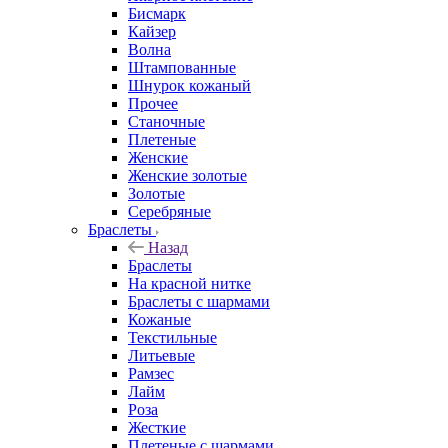
Бисмарк
Кайзер
Волна
Штампованные
Шнурок кожаный
Прочее
Станочные
Плетеные
Женские
Женские золотые
Золотые
Серебряные
Браслеты
Назад
Браслеты
На красной нитке
Браслеты с шармами
Кожаные
Текстильные
Литьевые
Рамзес
Лайм
Роза
Жесткие
Плетеные с шармами