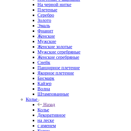
На черной нитке
Плетеные
Серебро
Золото
Эмаль
Фианит
Женские
Мужские
Женские золотые
Мужские серебряные
Женские серебряные
Снейк
Панцирное плетение
Якорное плетение
Бисмарк
Кайзер
Волна
Штампованные
Колье
Назад
Колье
Декоративное
на леске
с именем
Кулон