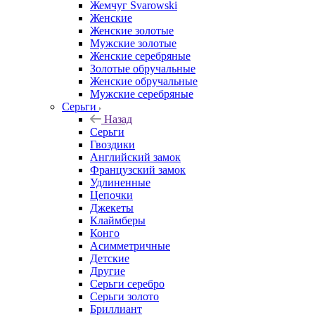
Жемчуг Svarowski
Женские
Женские золотые
Мужские золотые
Женские серебряные
Золотые обручальные
Женские обручальные
Мужские серебряные
Серьги
Назад
Серьги
Гвоздики
Английский замок
Французский замок
Удлиненные
Цепочки
Джекеты
Клаймберы
Конго
Асимметричные
Детские
Другие
Серьги серебро
Серьги золото
Бриллиант