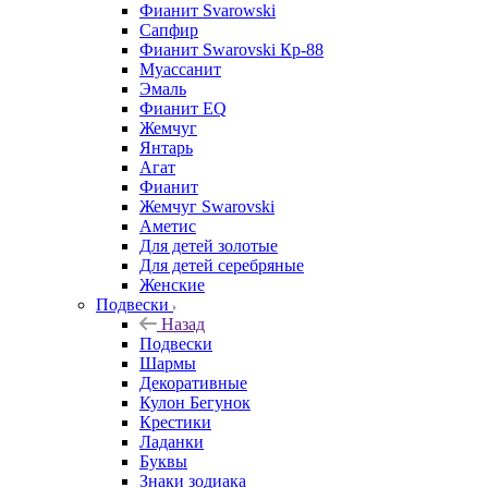
Фианит Svarowski
Сапфир
Фианит Swarovski Кр-88
Муассанит
Эмаль
Фианит EQ
Жемчуг
Янтарь
Агат
Фианит
Жемчуг Swarovski
Аметис
Для детей золотые
Для детей серебряные
Женские
Подвески
Назад
Подвески
Шармы
Декоративные
Кулон Бегунок
Крестики
Ладанки
Буквы
Знаки зодиака