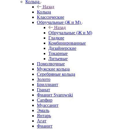
Кольца
Назад
Кольца
Классические
Обручальные (Ж и М)
Назад
Обручальные (Ж и М)
Гладкие
Комбинированные
Дизайнерские
Токарные
Литьевые
Помолвочные
Мужские кольца
Серебряные кольца
Золото
Бриллиант
Гранат
Фианит Svarowski
Сапфир
Муассанит
Эмаль
Янтарь
Агат
Фианит