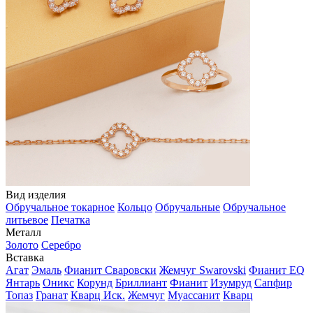
Вид изделия
Обручальное токарное
Кольцо
Обручальные
Обручальное
литьевое
Печатка
Металл
Золото
Серебро
Вставка
Агат
Эмаль
Фианит Сваровски
Жемчуг Swarovski
Фианит EQ
Янтарь
Оникс
Корунд
Бриллиант
Фианит
Изумруд
Сапфир
Топаз
Гранат
Кварц Иск.
Жемчуг
Муассанит
Кварц