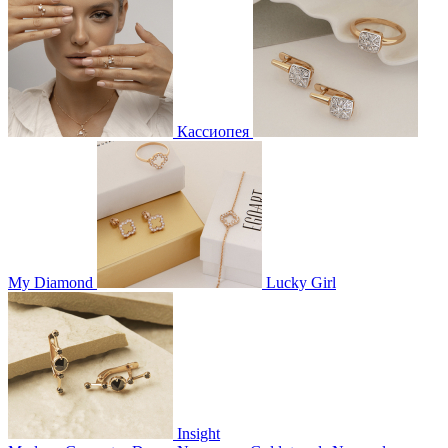
Кассиопея
My Diamond
Lucky Girl
Insight