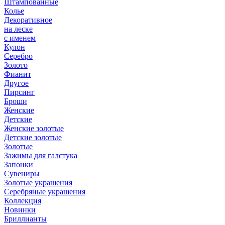
Штампованные
Колье
Декоративное
на леске
с именем
Кулон
Серебро
Золото
Фианит
Другое
Пирсинг
Броши
Женские
Детские
Женские золотые
Детские золотые
Золотые
Зажимы для галстука
Запонки
Сувениры
Золотые украшения
Серебряные украшения
Коллекция
Новинки
Бриллианты