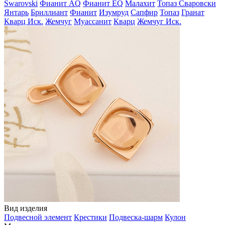
Swarovski
Фианит AQ
Фианит EQ
Малахит
Топаз Сваровски
Янтарь
Бриллиант
Фианит
Изумруд
Сапфир
Топаз
Гранат
Кварц Иск.
Жемчуг
Муассанит
Кварц
Жемчуг Иск.
Вид изделия
Подвесной элемент
Крестики
Подвеска-шарм
Кулон