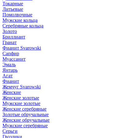
Токарные
Литьевые
Помолвочные
Мужские кольца
Серебряные кольца
Золото
Бриллиант
Гранат
Фианит Svarowski
Сапфир
Муассанит
Эмаль
Янтарь
Агат
Фианит
Жемчуг Svarowski
Женские
Женские золотые
Мужские золотые
Женские серебряные
Золотые обручальные
Женские обручальные
Мужские серебряные
Серьги
Гвоздики