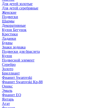
Для детей золотые
Для детей серебряные
Женские
Подвески
Шармы
Декоративные
Кулон Бегунок
Крестики
Ладанки
Буквы
Знаки зодиака
Подвески для браслета
Кулон
Подвесной элемент
Серебро
Золото
Бриллиант
Фианит Swarovski
Фианит Swarovski Кр-88
Оникс
Эмаль
Фианит EQ
Янтарь
Агат
Фианит