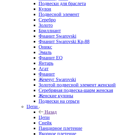
Подвески для браслета
Кулон
Подвесной элемент
Серебро
Золото
Бриллиант
Фианит Swarovski
Фианит Swarovski Кр-88
Оникс
Эмаль
Фианит EQ
Янтарь
Агат
Фианит
Жемчуг Swarovski
Золотой подвесной элемент женcкий
Серебряная подвеска-шарм женская
Женские кулоны
Подвески на серьги
Цепи
Назад
Цепи
Снейк
Панцирное плетение
Якорное плетение