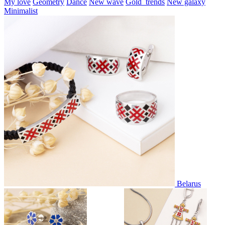
My love
Geometry
Dance
New wave
Gold_trends
New galaxy
Minimalist
Belarus