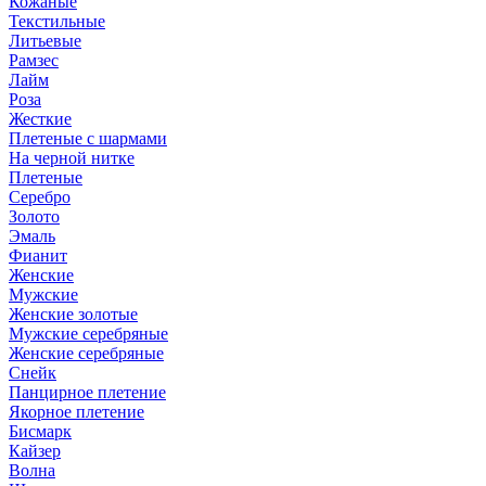
Кожаные
Текстильные
Литьевые
Рамзес
Лайм
Роза
Жесткие
Плетеные с шармами
На черной нитке
Плетеные
Серебро
Золото
Эмаль
Фианит
Женские
Мужские
Женские золотые
Мужские серебряные
Женские серебряные
Снейк
Панцирное плетение
Якорное плетение
Бисмарк
Кайзер
Волна