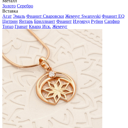
Металл
Золото
Серебро
Вставка
Агат
Эмаль
Фианит Сваровски
Жемчуг Swarovski
Фианит EQ
Цитрин
Янтарь
Бриллиант
Фианит
Изумруд
Рубин
Сапфир
Топаз
Гранат
Кварц Иск.
Жемчуг