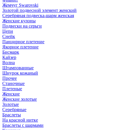
Жемчуг Swarovski
Золотой подвесной элемент женcкий
Серебряная подвеска-шарм женская
Женские кулоны
Подвески на серьги
Цепи
Снейк
Панцирное плетение
Якорное плетение
Бисмарк
Кайзер
Волна
Штампованные
Шнурок кожаный
Прочее
Станочные
Плетеные
Женские
Женские золотые
Золотые
Серебряные
Браслеты
На красной нитке
Браслеты с шармами