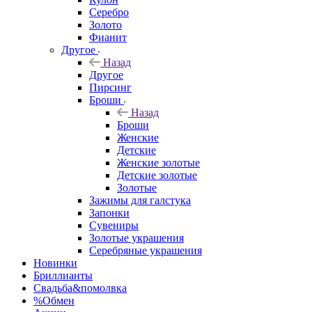
Серебро
Золото
Фианит
Другое
Назад
Другое
Пирсинг
Броши
Назад
Броши
Женские
Детские
Женские золотые
Детские золотые
Золотые
Зажимы для галстука
Запонки
Сувениры
Золотые украшения
Серебряные украшения
Новинки
Бриллианты
Свадьба&помолвка
%Обмен