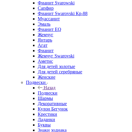
Фианит Svarowski
Сапфир
Фианит Swarovski Кр-88
Муассанит
Эмаль
Фианит EQ
Жемчуг
Янтарь
Агат
Фианит
Жемчуг Swarovski
Аметис
Для детей золотые
Для детей серебряные
Женские
Подвески
Назад
Подвески
Шармы
Декоративные
Кулон Бегунок
Крестики
Ладанки
Буквы
Знаки зодиака