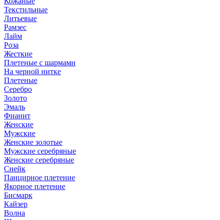
Кожаные
Текстильные
Литьевые
Рамзес
Лайм
Роза
Жесткие
Плетеные с шармами
На черной нитке
Плетеные
Серебро
Золото
Эмаль
Фианит
Женские
Мужские
Женские золотые
Мужские серебряные
Женские серебряные
Снейк
Панцирное плетение
Якорное плетение
Бисмарк
Кайзер
Волна