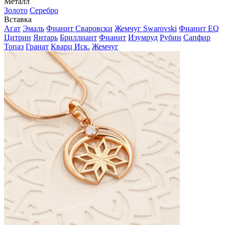
Металл
Золото
Серебро
Вставка
Агат
Эмаль
Фианит Сваровски
Жемчуг Swarovski
Фианит EQ
Цитрин
Янтарь
Бриллиант
Фианит
Изумруд
Рубин
Сапфир
Топаз
Гранат
Кварц Иск.
Жемчуг