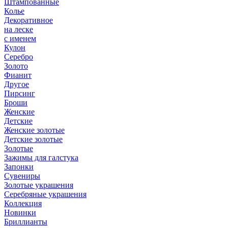
Штампованные
Колье
Декоративное
на леске
с именем
Кулон
Серебро
Золото
Фианит
Другое
Пирсинг
Броши
Женские
Детские
Женские золотые
Детские золотые
Золотые
Зажимы для галстука
Запонки
Сувениры
Золотые украшения
Серебряные украшения
Коллекция
Новинки
Бриллианты