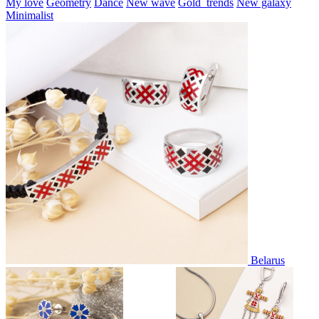
My love
Geometry
Dance
New wave
Gold_trends
New galaxy
Minimalist
Belarus