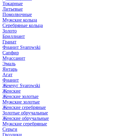
Токарные
Литьевые
Помолвочные
Мужские кольца
Серебряные кольца
Золото
Бриллиант
Гранат
Фианит Svarowski
Сапфир
Муассанит
Эмаль
Янтарь
Агат
Фианит
Жемчуг Svarowski
Женские
Женские золотые
Мужские золотые
Женские серебряные
Золотые обручальные
Женские обручальные
Мужские серебряные
Серьги
Гвоздики