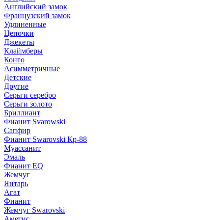
Английский замок
Французский замок
Удлиненные
Цепочки
Джекеты
Клаймберы
Конго
Асимметричные
Детские
Другие
Серьги серебро
Серьги золото
Бриллиант
Фианит Svarowski
Сапфир
Фианит Swarovski Кр-88
Муассанит
Эмаль
Фианит EQ
Жемчуг
Янтарь
Агат
Фианит
Жемчуг Swarovski
Аметис