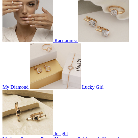
Кассиопея
My Diamond
Lucky Girl
Insight