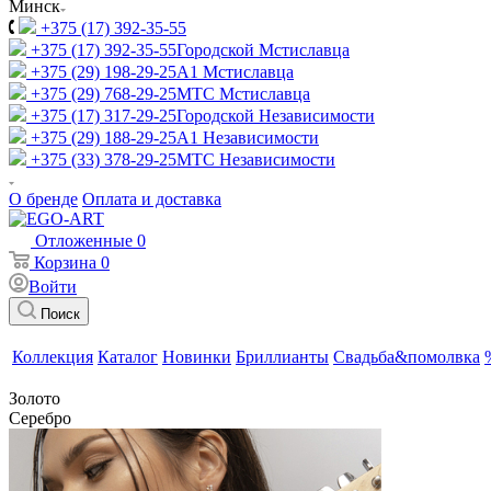
Минск
+375 (17) 392-35-55
+375 (17) 392-35-55
Городской Мстиславца
+375 (29) 198-29-25
A1 Мстиславца
+375 (29) 768-29-25
МТС Мстиславца
+375 (17) 317-29-25
Городской Независимости
+375 (29) 188-29-25
A1 Независимости
+375 (33) 378-29-25
МТС Независимости
О бренде
Оплата и доставка
Отложенные
0
Корзина
0
Войти
Поиск
Коллекция
Каталог
Новинки
Бриллианты
Свадьба&помолвка
Золото
Серебро