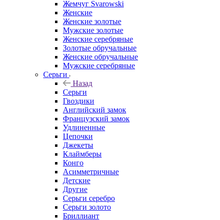
Жемчуг Svarowski
Женские
Женские золотые
Мужские золотые
Женские серебряные
Золотые обручальные
Женские обручальные
Мужские серебряные
Серьги
Назад
Серьги
Гвоздики
Английский замок
Французский замок
Удлиненные
Цепочки
Джекеты
Клаймберы
Конго
Асимметричные
Детские
Другие
Серьги серебро
Серьги золото
Бриллиант