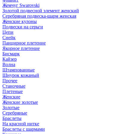
Жемчуг Swarovski
Золотой подвесной элемент женcкий
Серебряная подвеска-шарм женская
Женские кулоны
Подвески на серьги
Цепи
Снейк
Панцирное плетение
Якорное плетение
Бисмарк
Кайзер
Волна
Штампованные
Шнурок кожаный
Прочее
Станочные
Плетеные
Женские
Женские золотые
Золотые
Серебряные
Браслеты
На красной нитке
Браслеты с шармами