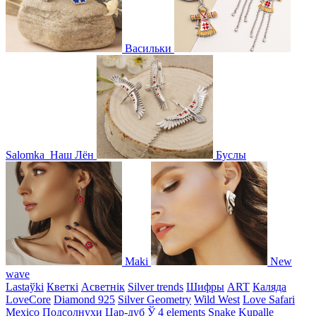
Васильки
Salomka
Наш Лён
Буслы
Maki
New
wave
Lastaўki
Кветкі
Асветнiк
Silver trends
Шифры
ART
Каляда
LoveCore
Diamond 925
Silver Geometry
Wild West
Love Safari
Mexico
Подсолнухи
Цар-дуб
Ў
4 elements
Snake
Kupalle