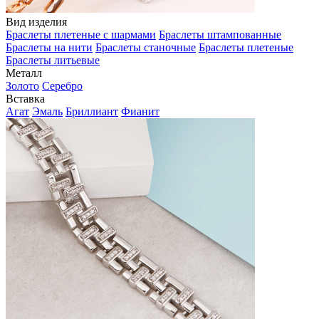
Вид изделия
Браслеты плетеные с шармами
Браслеты штампованные
Браслеты на нити
Браслеты станочные
Браслеты плетеные
Браслеты литьевые
Металл
Золото
Серебро
Вставка
Агат
Эмаль
Бриллиант
Фианит