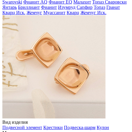
Swarovski
Фианит AQ
Фианит EQ
Малахит
Топаз Сваровски
Янтарь
Бриллиант
Фианит
Изумруд
Сапфир
Топаз
Гранат
Кварц Иск.
Жемчуг
Муассанит
Кварц
Жемчуг Иск.
Вид изделия
Подвесной элемент
Крестики
Подвеска-шарм
Кулон