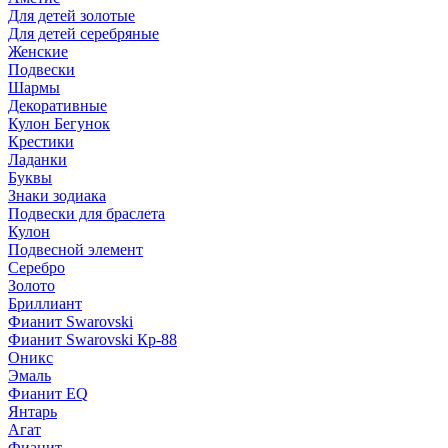
Для детей золотые
Для детей серебряные
Женские
Подвески
Шармы
Декоративные
Кулон Бегунок
Крестики
Ладанки
Буквы
Знаки зодиака
Подвески для браслета
Кулон
Подвесной элемент
Серебро
Золото
Бриллиант
Фианит Swarovski
Фианит Swarovski Кр-88
Оникс
Эмаль
Фианит EQ
Янтарь
Агат
Фианит