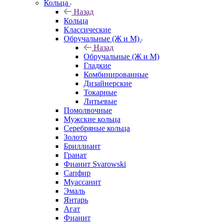
Кольца
Назад
Кольца
Классические
Обручальные (Ж и М)
Назад
Обручальные (Ж и М)
Гладкие
Комбинированные
Дизайнерские
Токарные
Литьевые
Помолвочные
Мужские кольца
Серебряные кольца
Золото
Бриллиант
Гранат
Фианит Svarowski
Сапфир
Муассанит
Эмаль
Янтарь
Агат
Фианит