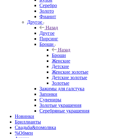
Серебро
Золото
Фианит
Другое
Назад
Другое
Пирсинг
Броши
Назад
Броши
Женские
Детские
Женские золотые
Детские золотые
Золотые
Зажимы для галстука
Запонки
Сувениры
Золотые украшения
Серебряные украшения
Новинки
Бриллианты
Свадьба&помолвка
%Обмен