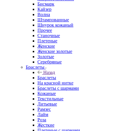
Бисмарк
Кайзер
Волна
Штампованные
Шнурок кожаный
Прочее
Станочные
Плетеные
Женские
Женские золотые
Золотые
Серебряные
Браслеты
Назад
Браслеты
На красной нитке
Браслеты с шармами
Кожаные
Текстильные
Литьевые
Рамзес
Лайм
Роза
Жесткие
Плетеные с шармами