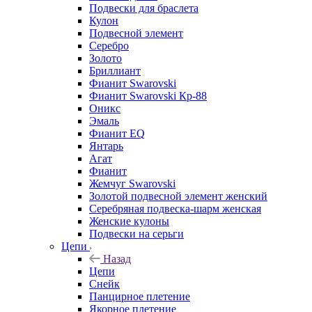
Подвески для браслета
Кулон
Подвесной элемент
Серебро
Золото
Бриллиант
Фианит Swarovski
Фианит Swarovski Кр-88
Оникс
Эмаль
Фианит EQ
Янтарь
Агат
Фианит
Жемчуг Swarovski
Золотой подвесной элемент женcкий
Серебряная подвеска-шарм женская
Женские кулоны
Подвески на серьги
Цепи
Назад
Цепи
Снейк
Панцирное плетение
Якорное плетение