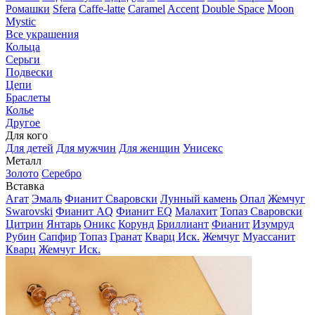
Ромашки
Sfera
Caffe-latte
Caramel
Accent
Double Space
Moon
Mystic
Все украшения
Кольца
Серьги
Подвески
Цепи
Браслеты
Колье
Другое
Для кого
Для детей
Для мужчин
Для женщин
Унисекс
Металл
Золото
Серебро
Вставка
Агат
Эмаль
Фианит Сваровски
Лунный камень
Опал
Жемчуг
Swarovski
Фианит AQ
Фианит EQ
Малахит
Топаз Сваровски
Цитрин
Янтарь
Оникс
Корунд
Бриллиант
Фианит
Изумруд
Рубин
Сапфир
Топаз
Гранат
Кварц Иск.
Жемчуг
Муассанит
Кварц
Жемчуг Иск.