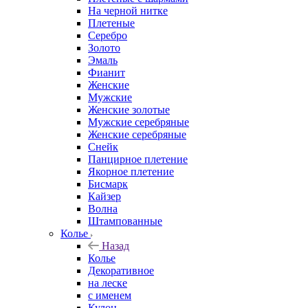
На черной нитке
Плетеные
Серебро
Золото
Эмаль
Фианит
Женские
Мужские
Женские золотые
Мужские серебряные
Женские серебряные
Снейк
Панцирное плетение
Якорное плетение
Бисмарк
Кайзер
Волна
Штампованные
Колье
Назад
Колье
Декоративное
на леске
с именем
Кулон