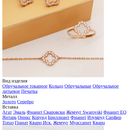
Вид изделия
Обручальное токарное
Кольцо
Обручальные
Обручальное
литьевое
Печатка
Металл
Золото
Серебро
Вставка
Агат
Эмаль
Фианит Сваровски
Жемчуг Swarovski
Фианит EQ
Янтарь
Оникс
Корунд
Бриллиант
Фианит
Изумруд
Сапфир
Топаз
Гранат
Кварц Иск.
Жемчуг
Муассанит
Кварц