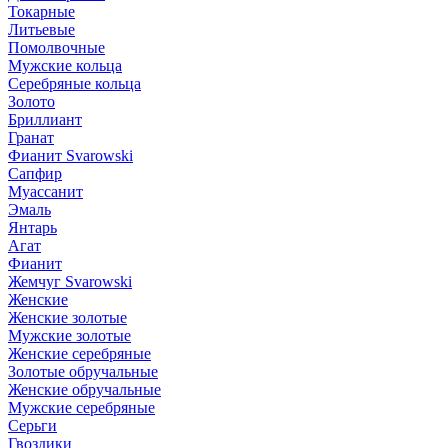
Токарные
Литьевые
Помолвочные
Мужские кольца
Серебряные кольца
Золото
Бриллиант
Гранат
Фианит Svarowski
Сапфир
Муассанит
Эмаль
Янтарь
Агат
Фианит
Жемчуг Svarowski
Женские
Женские золотые
Мужские золотые
Женские серебряные
Золотые обручальные
Женские обручальные
Мужские серебряные
Серьги
Гвоздики