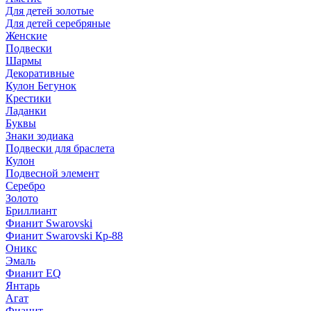
Для детей золотые
Для детей серебряные
Женские
Подвески
Шармы
Декоративные
Кулон Бегунок
Крестики
Ладанки
Буквы
Знаки зодиака
Подвески для браслета
Кулон
Подвесной элемент
Серебро
Золото
Бриллиант
Фианит Swarovski
Фианит Swarovski Кр-88
Оникс
Эмаль
Фианит EQ
Янтарь
Агат
Фианит