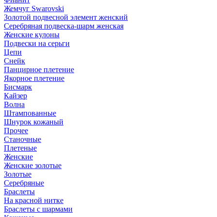
Жемчуг Swarovski
Золотой подвесной элемент женcкий
Серебряная подвеска-шарм женская
Женские кулоны
Подвески на серьги
Цепи
Снейк
Панцирное плетение
Якорное плетение
Бисмарк
Кайзер
Волна
Штампованные
Шнурок кожаный
Прочее
Станочные
Плетеные
Женские
Женские золотые
Золотые
Серебряные
Браслеты
На красной нитке
Браслеты с шармами