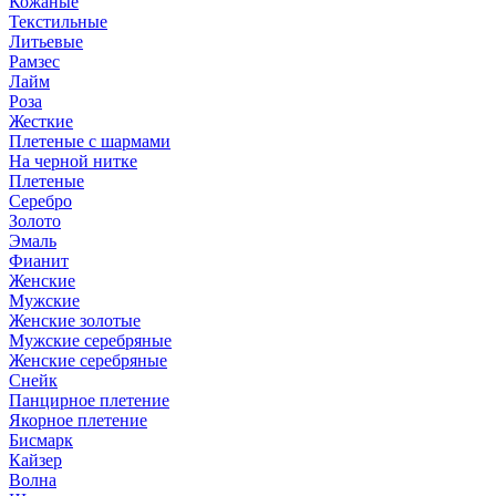
Кожаные
Текстильные
Литьевые
Рамзес
Лайм
Роза
Жесткие
Плетеные с шармами
На черной нитке
Плетеные
Серебро
Золото
Эмаль
Фианит
Женские
Мужские
Женские золотые
Мужские серебряные
Женские серебряные
Снейк
Панцирное плетение
Якорное плетение
Бисмарк
Кайзер
Волна