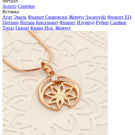
Металл
Золото
Серебро
Вставка
Агат
Эмаль
Фианит Сваровски
Жемчуг Swarovski
Фианит EQ
Цитрин
Янтарь
Бриллиант
Фианит
Изумруд
Рубин
Сапфир
Топаз
Гранат
Кварц Иск.
Жемчуг