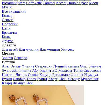
Ромашки
Sfera
Caffe-latte
Caramel
Accent
Double Space
Moon
Mystic
Все украшения
Кольца
Серьги
Подвески
Цепи
Браслеты
Колье
Другое
Для кого
Для детей
Для мужчин
Для женщин
Унисекс
Металл
Золото
Серебро
Вставка
Агат
Эмаль
Фианит Сваровски
Лунный камень
Опал
Жемчуг
Swarovski
Фианит AQ
Фианит EQ
Малахит
Топаз Сваровски
Цитрин
Янтарь
Оникс
Корунд
Бриллиант
Фианит
Изумруд
Рубин
Сапфир
Топаз
Гранат
Кварц Иск.
Жемчуг
Муассанит
Кварц
Жемчуг Иск.