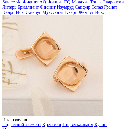
Swarovski
Фианит AQ
Фианит EQ
Малахит
Топаз Сваровски
Янтарь
Бриллиант
Фианит
Изумруд
Сапфир
Топаз
Гранат
Кварц Иск.
Жемчуг
Муассанит
Кварц
Жемчуг Иск.
Вид изделия
Подвесной элемент
Крестики
Подвеска-шарм
Кулон