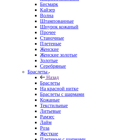
Бисмарк
Кайзер
Волна
Штампованные
Шнурок кожаный
Прочее
Станочные
Плетеные
Женские
Женские золотые
Золотые
Серебряные
Браслеты
Назад
Браслеты
На красной нитке
Браслеты с шармами
Кожаные
Текстильные
Литьевые
Рамзес
Лайм
Роза
Жесткие
Плетеные с шармами