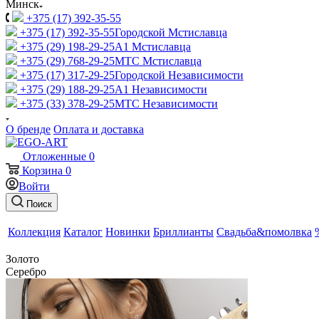
Минск
+375 (17) 392-35-55
+375 (17) 392-35-55
Городской Мстиславца
+375 (29) 198-29-25
A1 Мстиславца
+375 (29) 768-29-25
МТС Мстиславца
+375 (17) 317-29-25
Городской Независимости
+375 (29) 188-29-25
A1 Независимости
+375 (33) 378-29-25
МТС Независимости
О бренде
Оплата и доставка
Отложенные
0
Корзина
0
Войти
Поиск
Коллекция
Каталог
Новинки
Бриллианты
Свадьба&помолвка
Золото
Серебро