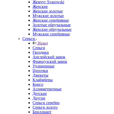
Жемчуг Svarowski
Женские
Женские золотые
Мужские золотые
Женские серебряные
Золотые обручальные
Женские обручальные
Мужские серебряные
Серьги
Назад
Серьги
Гвоздики
Английский замок
Французский замок
Удлиненные
Цепочки
Джекеты
Клаймберы
Конго
Асимметричные
Детские
Другие
Серьги серебро
Серьги золото
Бриллиант