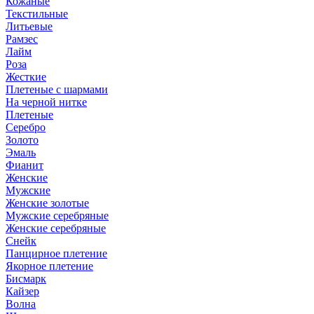
Кожаные
Текстильные
Литьевые
Рамзес
Лайм
Роза
Жесткие
Плетеные с шармами
На черной нитке
Плетеные
Серебро
Золото
Эмаль
Фианит
Женские
Мужские
Женские золотые
Мужские серебряные
Женские серебряные
Снейк
Панцирное плетение
Якорное плетение
Бисмарк
Кайзер
Волна