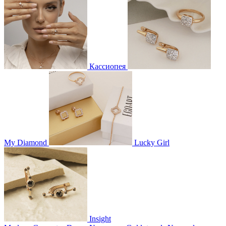
Кассиопея
My Diamond
Lucky Girl
Insight