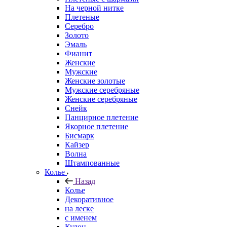
На черной нитке
Плетеные
Серебро
Золото
Эмаль
Фианит
Женские
Мужские
Женские золотые
Мужские серебряные
Женские серебряные
Снейк
Панцирное плетение
Якорное плетение
Бисмарк
Кайзер
Волна
Штампованные
Колье
Назад
Колье
Декоративное
на леске
с именем
Кулон