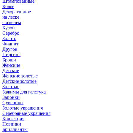
Штампованные
Колье
Декоративное
на леске
с именем
Кулон
Серебро
Золото
Фианит
Другое
Пирсинг
Броши
Женские
Детские
Женские золотые
Детские золотые
Золотые
Зажимы для галстука
Запонки
Сувениры
Золотые украшения
Серебряные украшения
Коллекция
Новинки
Бриллианты