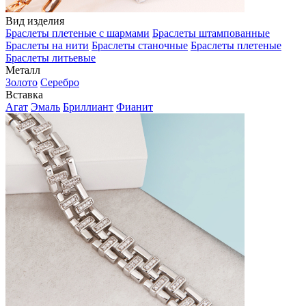
Вид изделия
Браслеты плетеные с шармами
Браслеты штампованные
Браслеты на нити
Браслеты станочные
Браслеты плетеные
Браслеты литьевые
Металл
Золото
Серебро
Вставка
Агат
Эмаль
Бриллиант
Фианит