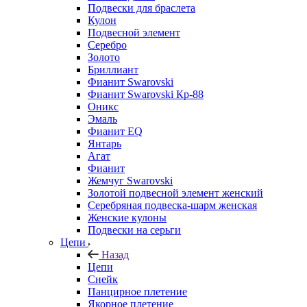
Подвески для браслета
Кулон
Подвесной элемент
Серебро
Золото
Бриллиант
Фианит Swarovski
Фианит Swarovski Кр-88
Оникс
Эмаль
Фианит EQ
Янтарь
Агат
Фианит
Жемчуг Swarovski
Золотой подвесной элемент женcкий
Серебряная подвеска-шарм женская
Женские кулоны
Подвески на серьги
Цепи
Назад
Цепи
Снейк
Панцирное плетение
Якорное плетение