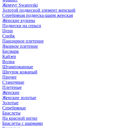
Жемчуг Swarovski
Золотой подвесной элемент женcкий
Серебряная подвеска-шарм женская
Женские кулоны
Подвески на серьги
Цепи
Снейк
Панцирное плетение
Якорное плетение
Бисмарк
Кайзер
Волна
Штампованные
Шнурок кожаный
Прочее
Станочные
Плетеные
Женские
Женские золотые
Золотые
Серебряные
Браслеты
На красной нитке
Браслеты с шармами