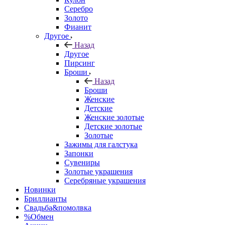
Серебро
Золото
Фианит
Другое
Назад
Другое
Пирсинг
Броши
Назад
Броши
Женские
Детские
Женские золотые
Детские золотые
Золотые
Зажимы для галстука
Запонки
Сувениры
Золотые украшения
Серебряные украшения
Новинки
Бриллианты
Свадьба&помолвка
%Обмен