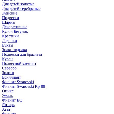
Для детей золотые
Для детей серебряные
Женские
Подвески
Шармы
Декоративные
Кулон Бегунок
Крестики
Ладанки
Буквы
Знаки зодиака
Подвески для браслета
Кулон
Подвесной элемент
Серебро
Золото
Бриллиант
Фианит Swarovski
Фианит Swarovski Кр-88
Оникс
Эмаль
Фианит EQ
Янтарь
Агат
Фианит