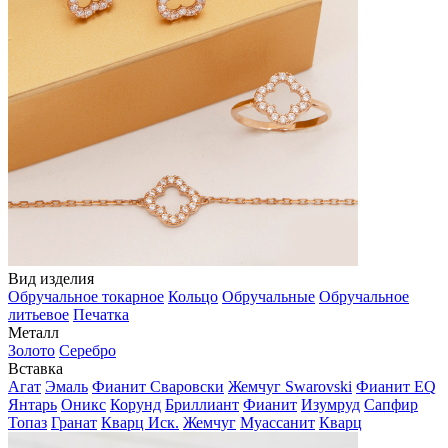
Вид изделия
Обручальное токарное
Кольцо
Обручальные
Обручальное
литьевое
Печатка
Металл
Золото
Серебро
Вставка
Агат
Эмаль
Фианит Сваровски
Жемчуг Swarovski
Фианит EQ
Янтарь
Оникс
Корунд
Бриллиант
Фианит
Изумруд
Сапфир
Топаз
Гранат
Кварц Иск.
Жемчуг
Муассанит
Кварц