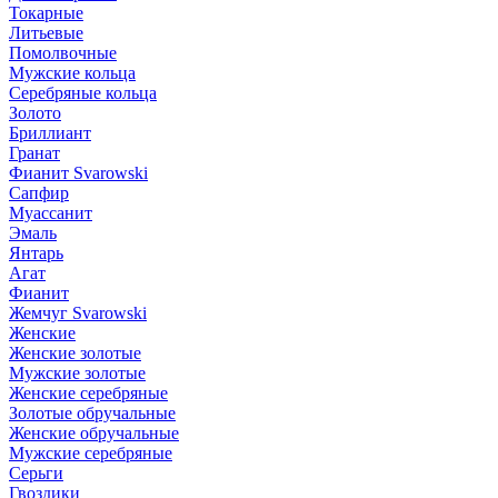
Токарные
Литьевые
Помолвочные
Мужские кольца
Серебряные кольца
Золото
Бриллиант
Гранат
Фианит Svarowski
Сапфир
Муассанит
Эмаль
Янтарь
Агат
Фианит
Жемчуг Svarowski
Женские
Женские золотые
Мужские золотые
Женские серебряные
Золотые обручальные
Женские обручальные
Мужские серебряные
Серьги
Гвоздики