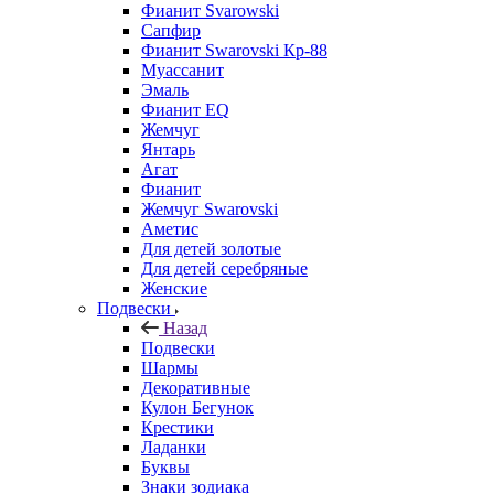
Фианит Svarowski
Сапфир
Фианит Swarovski Кр-88
Муассанит
Эмаль
Фианит EQ
Жемчуг
Янтарь
Агат
Фианит
Жемчуг Swarovski
Аметис
Для детей золотые
Для детей серебряные
Женские
Подвески
Назад
Подвески
Шармы
Декоративные
Кулон Бегунок
Крестики
Ладанки
Буквы
Знаки зодиака