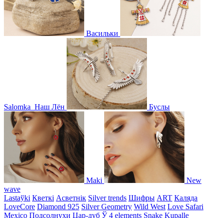
Васильки
Salomka
Наш Лён
Буслы
Maki
New
wave
Lastaўki
Кветкі
Асветнiк
Silver trends
Шифры
ART
Каляда
LoveCore
Diamond 925
Silver Geometry
Wild West
Love Safari
Mexico
Подсолнухи
Цар-дуб
Ў
4 elements
Snake
Kupalle