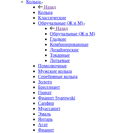
Кольца
Назад
Кольца
Классические
Обручальные (Ж и М)
Назад
Обручальные (Ж и М)
Гладкие
Комбинированные
Дизайнерские
Токарные
Литьевые
Помолвочные
Мужские кольца
Серебряные кольца
Золото
Бриллиант
Гранат
Фианит Svarowski
Сапфир
Муассанит
Эмаль
Янтарь
Агат
Фианит