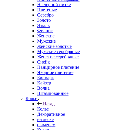
На черной нитке
Плетеные
Серебро
Золото
Эмаль
Фианит
Женские
Мужские
Женские золотые
Мужские серебряные
Женские серебряные
Снейк
Панцирное плетение
Якорное плетение
Бисмарк
Кайзер
Волна
Штампованные
Колье
Назад
Колье
Декоративное
на леске
с именем
Кулон