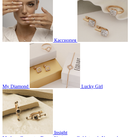
Кассиопея
My Diamond
Lucky Girl
Insight