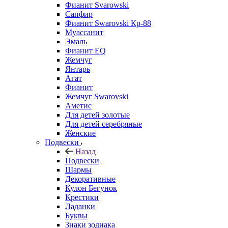
Фианит Svarowski
Сапфир
Фианит Swarovski Кр-88
Муассанит
Эмаль
Фианит EQ
Жемчуг
Янтарь
Агат
Фианит
Жемчуг Swarovski
Аметис
Для детей золотые
Для детей серебряные
Женские
Подвески
Назад
Подвески
Шармы
Декоративные
Кулон Бегунок
Крестики
Ладанки
Буквы
Знаки зодиака