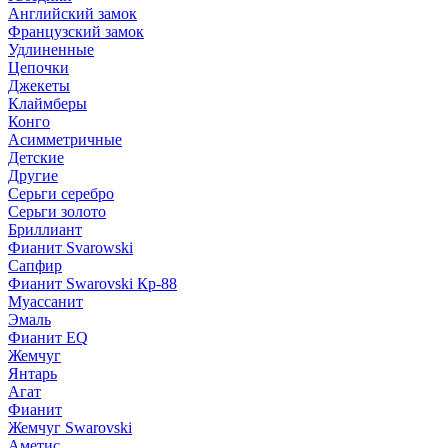
Английский замок
Французский замок
Удлиненные
Цепочки
Джекеты
Клаймберы
Конго
Асимметричные
Детские
Другие
Серьги серебро
Серьги золото
Бриллиант
Фианит Svarowski
Сапфир
Фианит Swarovski Кр-88
Муассанит
Эмаль
Фианит EQ
Жемчуг
Янтарь
Агат
Фианит
Жемчуг Swarovski
Аметис