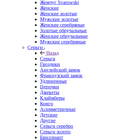
Жемчуг Svarowski
Женские
Женские золотые
Мужские золотые
Женские серебряные
Золотые обручальные
Женские обручальные
Мужские серебряные
Серьги
Назад
Серьги
Гвоздики
Английский замок
Французский замок
Удлиненные
Цепочки
Джекеты
Клаймберы
Конго
Асимметричные
Детские
Другие
Серьги серебро
Серьги золото
Бриллиант