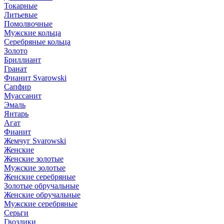
Токарные
Литьевые
Помолвочные
Мужские кольца
Серебряные кольца
Золото
Бриллиант
Гранат
Фианит Svarowski
Сапфир
Муассанит
Эмаль
Янтарь
Агат
Фианит
Жемчуг Svarowski
Женские
Женские золотые
Мужские золотые
Женские серебряные
Золотые обручальные
Женские обручальные
Мужские серебряные
Серьги
Гвоздики