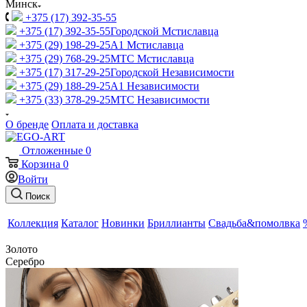
Минск
+375 (17) 392-35-55
+375 (17) 392-35-55
Городской Мстиславца
+375 (29) 198-29-25
A1 Мстиславца
+375 (29) 768-29-25
МТС Мстиславца
+375 (17) 317-29-25
Городской Независимости
+375 (29) 188-29-25
A1 Независимости
+375 (33) 378-29-25
МТС Независимости
О бренде
Оплата и доставка
Отложенные
0
Корзина
0
Войти
Поиск
Коллекция
Каталог
Новинки
Бриллианты
Свадьба&помолвка
Золото
Серебро