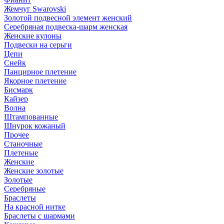
Жемчуг Swarovski
Золотой подвесной элемент женcкий
Серебряная подвеска-шарм женская
Женские кулоны
Подвески на серьги
Цепи
Снейк
Панцирное плетение
Якорное плетение
Бисмарк
Кайзер
Волна
Штампованные
Шнурок кожаный
Прочее
Станочные
Плетеные
Женские
Женские золотые
Золотые
Серебряные
Браслеты
На красной нитке
Браслеты с шармами