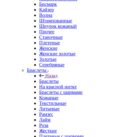
Бисмарк
Кайзер
Волна
Штампованные
Шнурок кожаный
Прочее
Станочные
Плетеные
Женские
Женские золотые
Золотые
Серебряные
Браслеты
Назад
Браслеты
На красной нитке
Браслеты с шармами
Кожаные
Текстильные
Литьевые
Рамзес
Лайм
Роза
Жесткие
Плетеные с шармами