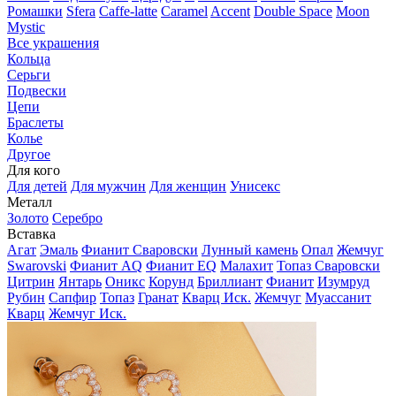
Ромашки
Sfera
Caffe-latte
Caramel
Accent
Double Space
Moon
Mystic
Все украшения
Кольца
Серьги
Подвески
Цепи
Браслеты
Колье
Другое
Для кого
Для детей
Для мужчин
Для женщин
Унисекс
Металл
Золото
Серебро
Вставка
Агат
Эмаль
Фианит Сваровски
Лунный камень
Опал
Жемчуг
Swarovski
Фианит AQ
Фианит EQ
Малахит
Топаз Сваровски
Цитрин
Янтарь
Оникс
Корунд
Бриллиант
Фианит
Изумруд
Рубин
Сапфир
Топаз
Гранат
Кварц Иск.
Жемчуг
Муассанит
Кварц
Жемчуг Иск.