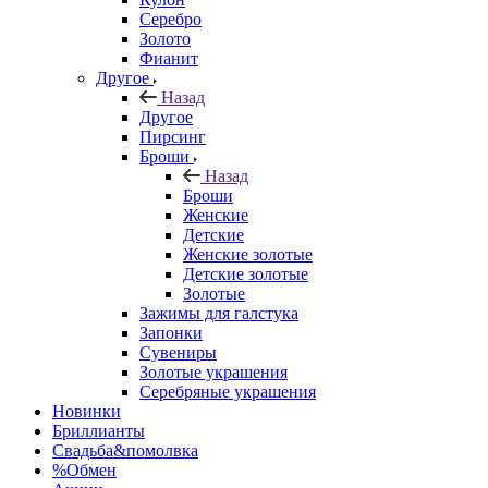
Серебро
Золото
Фианит
Другое
Назад
Другое
Пирсинг
Броши
Назад
Броши
Женские
Детские
Женские золотые
Детские золотые
Золотые
Зажимы для галстука
Запонки
Сувениры
Золотые украшения
Серебряные украшения
Новинки
Бриллианты
Свадьба&помолвка
%Обмен