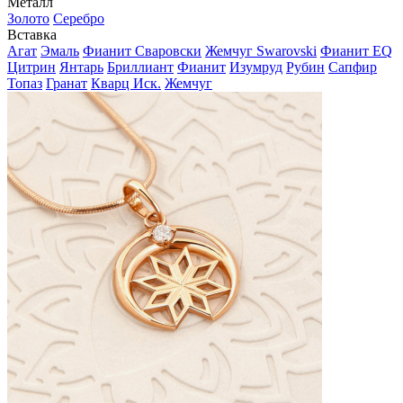
Металл
Золото
Серебро
Вставка
Агат
Эмаль
Фианит Сваровски
Жемчуг Swarovski
Фианит EQ
Цитрин
Янтарь
Бриллиант
Фианит
Изумруд
Рубин
Сапфир
Топаз
Гранат
Кварц Иск.
Жемчуг