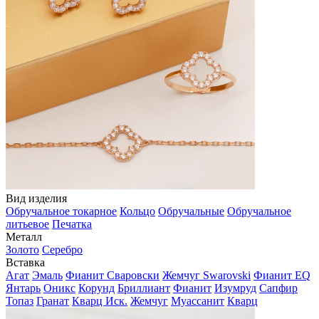
Вид изделия
Обручальное токарное
Кольцо
Обручальные
Обручальное
литьевое
Печатка
Металл
Золото
Серебро
Вставка
Агат
Эмаль
Фианит Сваровски
Жемчуг Swarovski
Фианит EQ
Янтарь
Оникс
Корунд
Бриллиант
Фианит
Изумруд
Сапфир
Топаз
Гранат
Кварц Иск.
Жемчуг
Муассанит
Кварц