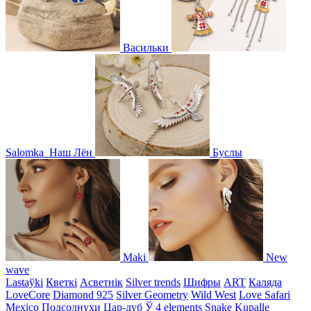
Васильки
Salomka
Наш Лён
Буслы
Maki
New
wave
Lastaўki
Кветкі
Асветнiк
Silver trends
Шифры
ART
Каляда
LoveCore
Diamond 925
Silver Geometry
Wild West
Love Safari
Mexico
Подсолнухи
Цар-дуб
Ў
4 elements
Snake
Kupalle