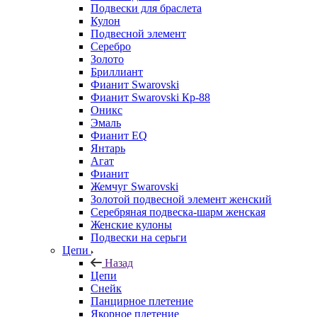
Подвески для браслета
Кулон
Подвесной элемент
Серебро
Золото
Бриллиант
Фианит Swarovski
Фианит Swarovski Кр-88
Оникс
Эмаль
Фианит EQ
Янтарь
Агат
Фианит
Жемчуг Swarovski
Золотой подвесной элемент женcкий
Серебряная подвеска-шарм женская
Женские кулоны
Подвески на серьги
Цепи
Назад
Цепи
Снейк
Панцирное плетение
Якорное плетение