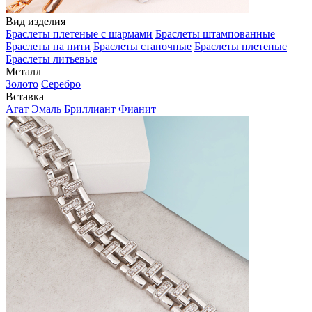
Вид изделия
Браслеты плетеные с шармами
Браслеты штампованные
Браслеты на нити
Браслеты станочные
Браслеты плетеные
Браслеты литьевые
Металл
Золото
Серебро
Вставка
Агат
Эмаль
Бриллиант
Фианит