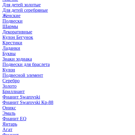
Для детей золотые
Для детей серебряные
Женские
Подвески
Шармы
Декоративные
Кулон Бегунок
Крестики
Ладанки
Буквы
Знаки зодиака
Подвески для браслета
Кулон
Подвесной элемент
Серебро
Золото
Бриллиант
Фианит Swarovski
Фианит Swarovski Кр-88
Оникс
Эмаль
Фианит EQ
Янтарь
Агат
Фианит