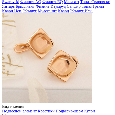
Swarovski
Фианит AQ
Фианит EQ
Малахит
Топаз Сваровски
Янтарь
Бриллиант
Фианит
Изумруд
Сапфир
Топаз
Гранат
Кварц Иск.
Жемчуг
Муассанит
Кварц
Жемчуг Иск.
Вид изделия
Подвесной элемент
Крестики
Подвеска-шарм
Кулон