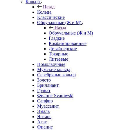
Кольца
Назад
Кольца
Классические
Обручальные (Ж и М)
Назад
Обручальные (Ж и М)
Гладкие
Комбинированные
Дизайнерские
Токарные
Литьевые
Помолвочные
Мужские кольца
Серебряные кольца
Золото
Бриллиант
Гранат
Фианит Svarowski
Сапфир
Муассанит
Эмаль
Янтарь
Агат
Фианит