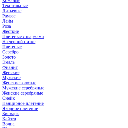
Кожаные
Текстильные
Литьевые
Рамзес
Лайм
Роза
Жесткие
Плетеные с шармами
На черной нитке
Плетеные
Серебро
Золото
Эмаль
Фианит
Женские
Мужские
Женские золотые
Мужские серебряные
Женские серебряные
Снейк
Панцирное плетение
Якорное плетение
Бисмарк
Кайзер
Волна