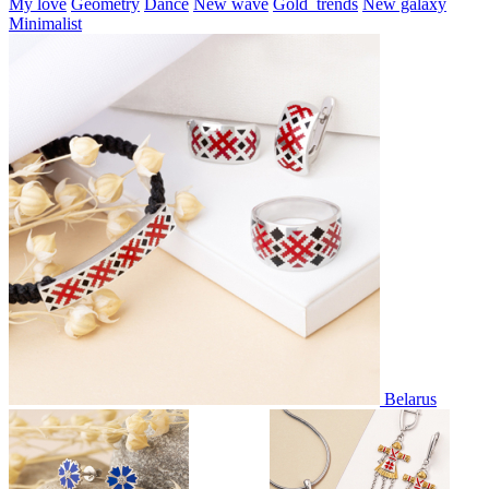
My love
Geometry
Dance
New wave
Gold_trends
New galaxy
Minimalist
Belarus