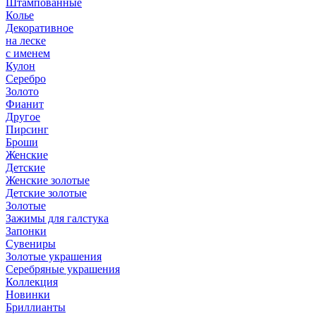
Штампованные
Колье
Декоративное
на леске
с именем
Кулон
Серебро
Золото
Фианит
Другое
Пирсинг
Броши
Женские
Детские
Женские золотые
Детские золотые
Золотые
Зажимы для галстука
Запонки
Сувениры
Золотые украшения
Серебряные украшения
Коллекция
Новинки
Бриллианты