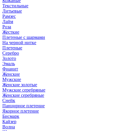
Кожаные
Текстильные
Литьевые
Рамзес
Лайм
Роза
Жесткие
Плетеные с шармами
На черной нитке
Плетеные
Серебро
Золото
Эмаль
Фианит
Женские
Мужские
Женские золотые
Мужские серебряные
Женские серебряные
Снейк
Панцирное плетение
Якорное плетение
Бисмарк
Кайзер
Волна