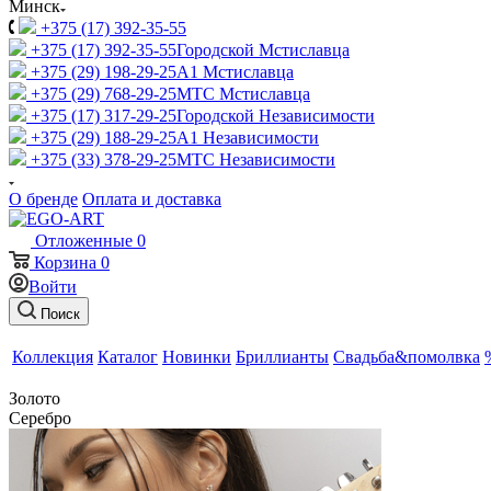
Минск
+375 (17) 392-35-55
+375 (17) 392-35-55
Городской Мстиславца
+375 (29) 198-29-25
A1 Мстиславца
+375 (29) 768-29-25
МТС Мстиславца
+375 (17) 317-29-25
Городской Независимости
+375 (29) 188-29-25
A1 Независимости
+375 (33) 378-29-25
МТС Независимости
О бренде
Оплата и доставка
Отложенные
0
Корзина
0
Войти
Поиск
Коллекция
Каталог
Новинки
Бриллианты
Свадьба&помолвка
Золото
Серебро