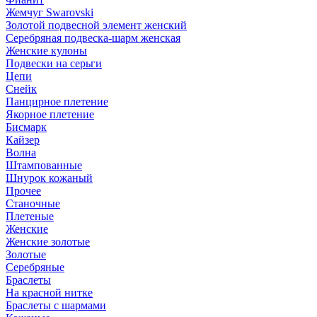
Жемчуг Swarovski
Золотой подвесной элемент женcкий
Серебряная подвеска-шарм женская
Женские кулоны
Подвески на серьги
Цепи
Снейк
Панцирное плетение
Якорное плетение
Бисмарк
Кайзер
Волна
Штампованные
Шнурок кожаный
Прочее
Станочные
Плетеные
Женские
Женские золотые
Золотые
Серебряные
Браслеты
На красной нитке
Браслеты с шармами