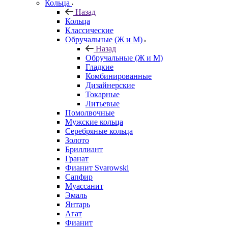
Кольца
Назад
Кольца
Классические
Обручальные (Ж и М)
Назад
Обручальные (Ж и М)
Гладкие
Комбинированные
Дизайнерские
Токарные
Литьевые
Помолвочные
Мужские кольца
Серебряные кольца
Золото
Бриллиант
Гранат
Фианит Svarowski
Сапфир
Муассанит
Эмаль
Янтарь
Агат
Фианит