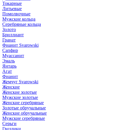
Токарные
Литьевые
Помолвочные
Мужские кольца
Серебряные кольца
Золото
Бриллиант
Гранат
Фианит Svarowski
Сапфир
Муассанит
Эмаль
Янтарь
Агат
Фианит
Жемчуг Svarowski
Женские
Женские золотые
Мужские золотые
Женские серебряные
Золотые обручальные
Женские обручальные
Мужские серебряные
Серьги
Гвоздики