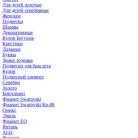
Для детей золотые
Для детей серебряные
Женские
Подвески
Шармы
Декоративные
Кулон Бегунок
Крестики
Ладанки
Буквы
Знаки зодиака
Подвески для браслета
Кулон
Подвесной элемент
Серебро
Золото
Бриллиант
Фианит Swarovski
Фианит Swarovski Кр-88
Оникс
Эмаль
Фианит EQ
Янтарь
Агат
Фианит