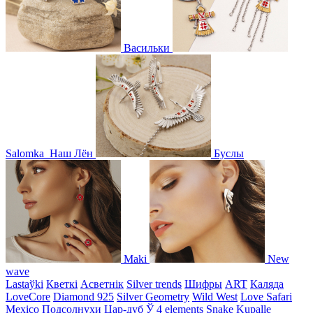
Васильки
Salomka
Наш Лён
Буслы
Maki
New
wave
Lastaўki
Кветкі
Асветнiк
Silver trends
Шифры
ART
Каляда
LoveCore
Diamond 925
Silver Geometry
Wild West
Love Safari
Mexico
Подсолнухи
Цар-дуб
Ў
4 elements
Snake
Kupalle