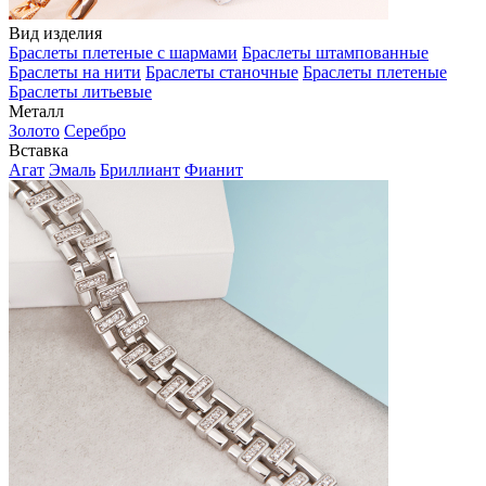
Вид изделия
Браслеты плетеные с шармами
Браслеты штампованные
Браслеты на нити
Браслеты станочные
Браслеты плетеные
Браслеты литьевые
Металл
Золото
Серебро
Вставка
Агат
Эмаль
Бриллиант
Фианит