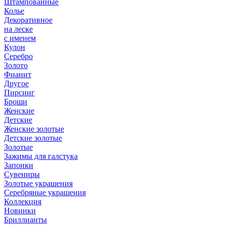
Штампованные
Колье
Декоративное
на леске
с именем
Кулон
Серебро
Золото
Фианит
Другое
Пирсинг
Броши
Женские
Детские
Женские золотые
Детские золотые
Золотые
Зажимы для галстука
Запонки
Сувениры
Золотые украшения
Серебряные украшения
Коллекция
Новинки
Бриллианты