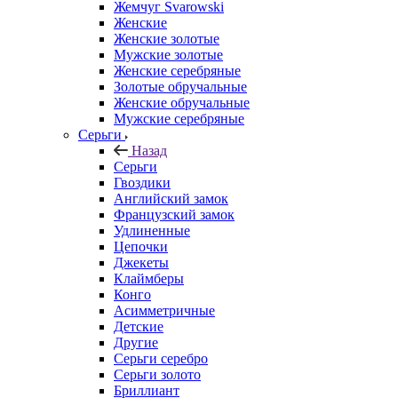
Жемчуг Svarowski
Женские
Женские золотые
Мужские золотые
Женские серебряные
Золотые обручальные
Женские обручальные
Мужские серебряные
Серьги
Назад
Серьги
Гвоздики
Английский замок
Французский замок
Удлиненные
Цепочки
Джекеты
Клаймберы
Конго
Асимметричные
Детские
Другие
Серьги серебро
Серьги золото
Бриллиант