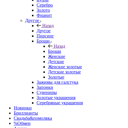
Серебро
Золото
Фианит
Другое
Назад
Другое
Пирсинг
Броши
Назад
Броши
Женские
Детские
Женские золотые
Детские золотые
Золотые
Зажимы для галстука
Запонки
Сувениры
Золотые украшения
Серебряные украшения
Новинки
Бриллианты
Свадьба&помолвка
%Обмен