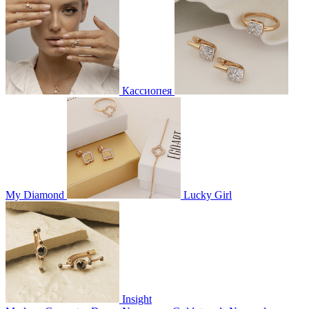
Кассиопея
My Diamond
Lucky Girl
Insight