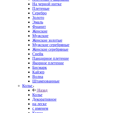
На черной нитке
Плетеные
Серебро
Золото
Эмаль
Фианит
Женские
Мужские
Женские золотые
Мужские серебряные
Женские серебряные
Снейк
Панцирное плетение
Якорное плетение
Бисмарк
Кайзер
Волна
Штампованные
Колье
Назад
Колье
Декоративное
на леске
с именем
Кулон