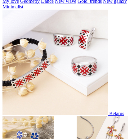
My love
Geometry
Dance
New wave
Gold_trends
New galaxy
Minimalist
Belarus