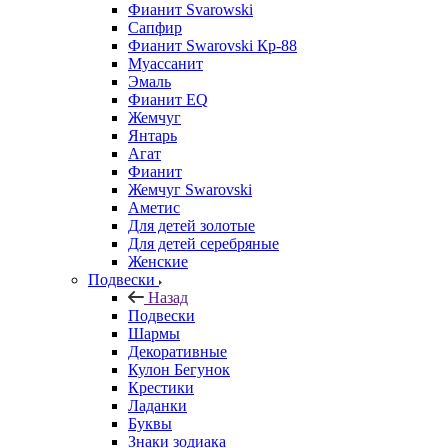
Фианит Svarowski
Сапфир
Фианит Swarovski Кр-88
Муассанит
Эмаль
Фианит EQ
Жемчуг
Янтарь
Агат
Фианит
Жемчуг Swarovski
Аметис
Для детей золотые
Для детей серебряные
Женские
Подвески
Назад
Подвески
Шармы
Декоративные
Кулон Бегунок
Крестики
Ладанки
Буквы
Знаки зодиака