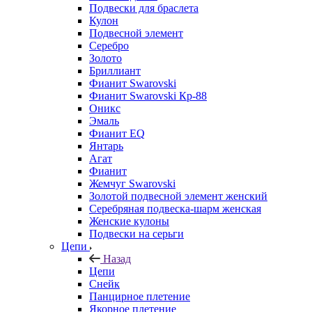
Подвески для браслета
Кулон
Подвесной элемент
Серебро
Золото
Бриллиант
Фианит Swarovski
Фианит Swarovski Кр-88
Оникс
Эмаль
Фианит EQ
Янтарь
Агат
Фианит
Жемчуг Swarovski
Золотой подвесной элемент женcкий
Серебряная подвеска-шарм женская
Женские кулоны
Подвески на серьги
Цепи
Назад
Цепи
Снейк
Панцирное плетение
Якорное плетение