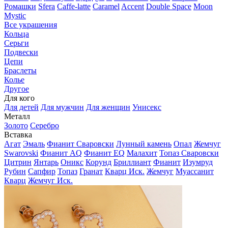
Ромашки
Sfera
Caffe-latte
Caramel
Accent
Double Space
Moon
Mystic
Все украшения
Кольца
Серьги
Подвески
Цепи
Браслеты
Колье
Другое
Для кого
Для детей
Для мужчин
Для женщин
Унисекс
Металл
Золото
Серебро
Вставка
Агат
Эмаль
Фианит Сваровски
Лунный камень
Опал
Жемчуг
Swarovski
Фианит AQ
Фианит EQ
Малахит
Топаз Сваровски
Цитрин
Янтарь
Оникс
Корунд
Бриллиант
Фианит
Изумруд
Рубин
Сапфир
Топаз
Гранат
Кварц Иск.
Жемчуг
Муассанит
Кварц
Жемчуг Иск.