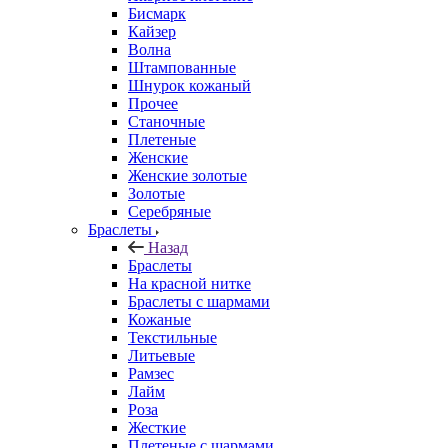
Бисмарк
Кайзер
Волна
Штампованные
Шнурок кожаный
Прочее
Станочные
Плетеные
Женские
Женские золотые
Золотые
Серебряные
Браслеты
Назад
Браслеты
На красной нитке
Браслеты с шармами
Кожаные
Текстильные
Литьевые
Рамзес
Лайм
Роза
Жесткие
Плетеные с шармами