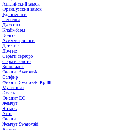
Английский замок
Французский замок
Удлиненные
Цепочки
Джекеты
Клаймберы
Конго
Асимметричные
Детские
Другие
Серьги серебро
Серьги золото
Бриллиант
Фианит Svarowski
Сапфир
Фианит Swarovski Кр-88
Муассанит
Эмаль
Фианит EQ
Жемчуг
Янтарь
Агат
Фианит
Жемчуг Swarovski
Аметис