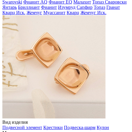
Swarovski
Фианит AQ
Фианит EQ
Малахит
Топаз Сваровски
Янтарь
Бриллиант
Фианит
Изумруд
Сапфир
Топаз
Гранат
Кварц Иск.
Жемчуг
Муассанит
Кварц
Жемчуг Иск.
Вид изделия
Подвесной элемент
Крестики
Подвеска-шарм
Кулон