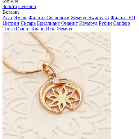
Металл
Золото
Серебро
Вставка
Агат
Эмаль
Фианит Сваровски
Жемчуг Swarovski
Фианит EQ
Цитрин
Янтарь
Бриллиант
Фианит
Изумруд
Рубин
Сапфир
Топаз
Гранат
Кварц Иск.
Жемчуг